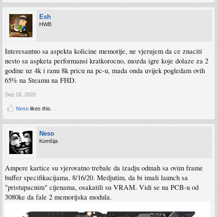
Esh
HWB
Interesantno sa aspekta kolicine memorije, ne vjerujem da ce znaciti
nesto sa aspketa performansi kratkorocno, mozda igre koje dolaze za 2
godine uz 4k i ranu 8k pricu na pc-u, mada onda uvijek pogledam ovih
65% na Steamu na FHD.
Sep 18, 2020
Neso
likes this.
Neso
Komšija
Ampere kartice su vjerovatno trebale da izadju odmah sa ovim frame
buffer specifikacijama, 8/16/20. Medjutim, da bi imali launch sa
"pristupacnim" cijenama, osakatili su VRAM. Vidi se na PCB-u od
3080ke da fale 2 memorijska modula.