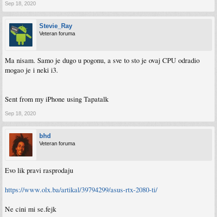
Sep 18, 2020
Stevie_Ray
Veteran foruma
Ma nisam. Samo je dugo u pogonu, a sve to sto je ovaj CPU odradio
mogao je i neki i3.
Sent from my iPhone using Tapatalk
Sep 18, 2020
bhd
Veteran foruma
Evo lik pravi rasprodaju
https://www.olx.ba/artikal/39794299/asus-rtx-2080-ti/
Ne cini mi se.fejk