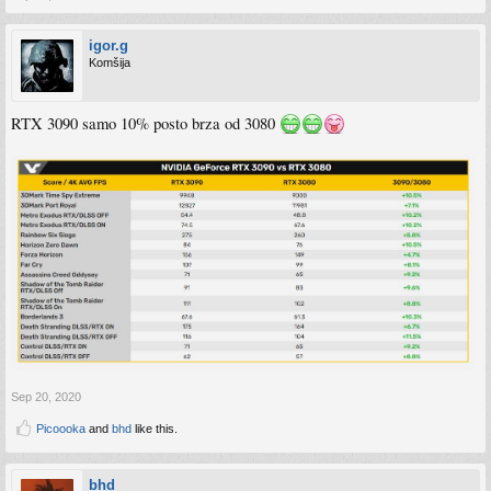
igor.g
Komšija
RTX 3090 samo 10% posto brza od 3080
Sep 20, 2020
Picoooka
and
bhd
like this.
bhd