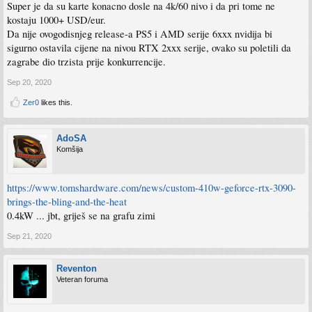
Super je da su karte konacno dosle na 4k/60 nivo i da pri tome ne
kostaju 1000+ USD/eur.
Da nije ovogodisnjeg release-a PS5 i AMD serije 6xxx nvidija bi
sigurno ostavila cijene na nivou RTX 2xxx serije, ovako su poletili da
zagrabe dio trzista prije konkurrencije.
Sep 20, 2020
Zer0
likes this.
AdoSA
Komšija
https://www.tomshardware.com/news/custom-410w-geforce-rtx-3090-
brings-the-bling-and-the-heat
0.4kW ... jbt, griješ se na grafu zimi
Sep 21, 2020
Reventon
Veteran foruma