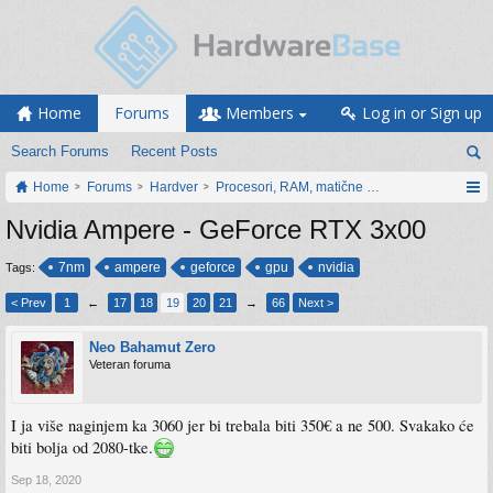
Home
Forums
Members
Log in or Sign up
Search Forums
Recent Posts
Home
Forums
Hardver
Procesori, RAM, matične ploče i grafičke karti
Nvidia Ampere - GeForce RTX 3x00
7nm
ampere
geforce
gpu
nvidia
Tags:
< Prev
1
←
17
18
19
20
21
→
66
Next >
Neo Bahamut Zero
Veteran foruma
I ja više naginjem ka 3060 jer bi trebala biti 350€ a ne 500. Svakako će
biti bolja od 2080-tke.
Sep 18, 2020