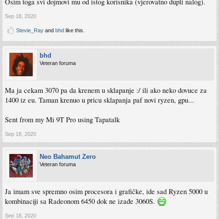
Osim toga svi dojmovi mu od istog korisnika (vjerovatno dupli nalog).
Sep 18, 2020
Stevie_Ray
and
bhd
like this.
bhd
Veteran foruma
Ma ja cekam 3070 pa da krenem u sklapanje :/ ili ako neko dovuce za
1400 iz eu. Taman krenuo u pricu sklapanja paf novi ryzen, gpu...
Sent from my Mi 9T Pro using Tapatalk
Sep 18, 2020
Neo Bahamut Zero
Veteran foruma
Ja imam sve spremno osim procesora i grafičke, ide sad Ryzen 5000 u
kombinaciji sa Radeonom 6450 dok ne izađe 3060S.
Sep 18, 2020