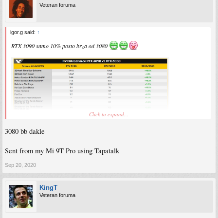
Veteran foruma
igor.g said:
↑
RTX 3090 samo 10% posto brza od 3080
Click to expand...
3080 bb dakle
Sent from my Mi 9T Pro using Tapatalk
Sep 20, 2020
KingT
Veteran foruma