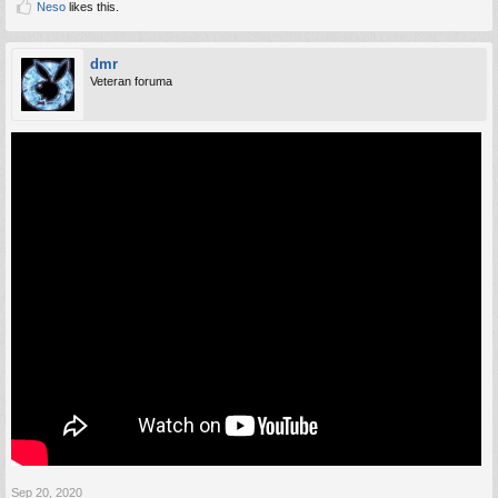
Neso
likes this.
dmr
Veteran foruma
Sep 20, 2020