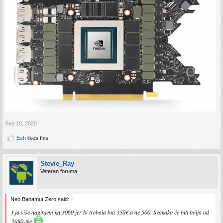
Sep 18, 2020
Esh
likes this.
Stevie_Ray
Veteran foruma
Neo Bahamut Zero said:
↑
I ja više naginjem ka 3060 jer bi trebala biti 350€ a ne 500. Svakako će biti bolja od
2080-tke.