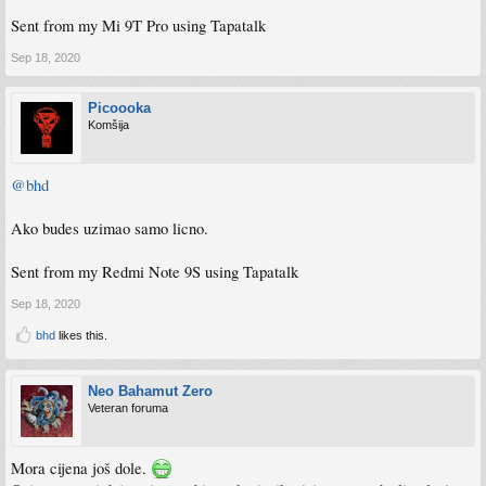
Sent from my Mi 9T Pro using Tapatalk
Sep 18, 2020
Picoooka
Komšija
@bhd
Ako budes uzimao samo licno.
Sent from my Redmi Note 9S using Tapatalk
Sep 18, 2020
bhd
likes this.
Neo Bahamut Zero
Veteran foruma
Mora cijena još dole.