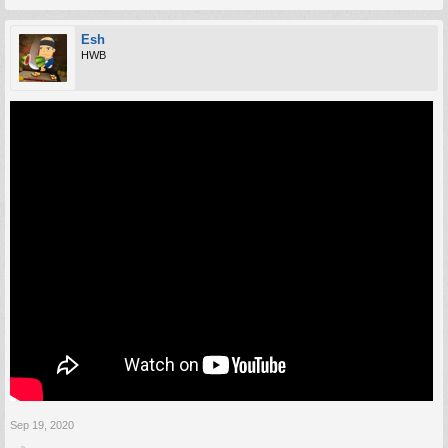
Esh
HWB
Sep 19, 2020