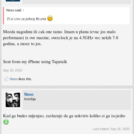
Neso said:
↑
Ti si zreo za jednog Ryzena
Mozda nagodinu ili cak one tamo. Imam u planu izvuc jos malo
performansi iz ove masine, overclock je na 4.5GHz vec nekih 7-8
godina, a moze to jos.
Sent from my iPhone using Tapatalk
Sep 18, 2020
Neso
likes this.
Neso
Komšija
Kad ga budes mijenjao, zasluzuje da ga uokviris koliko si ga iscjedio
Last edited:
Sep 18, 2020