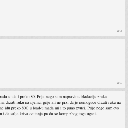
#51
#52
adu-u ide i preko 80. Prije nego sam napravio cirkulaciju zraka
a drzati ruku na njemu, grije ali ne przi da je nemoguce drzati ruku na
e idu preko 80C u load-u mada mi i to puno zvuci. Prije nego sam ovo
n i da salje kriva ocitanja pa da se komp zbog toga ugasi.