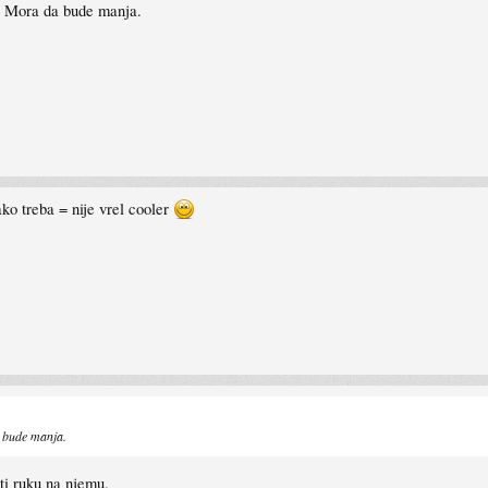
. Mora da bude manja.
ako treba = nije vrel cooler
a bude manja.
ti ruku na njemu.