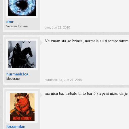
dmr
Veteran foruma
dmr
,
Jun 21, 2010
Ne znam sta se brines, normala su ti temperature
hurmash1ca
Moderator
hurmash1ca
,
Jun 21, 2010
ma nisu ba. trebalo bi to bar 5 stepeni niže. da je 
forzamilan