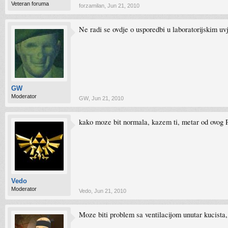
Veteran foruma
forzamilan
,
Jun 21, 2010
Ne radi se ovdje o usporedbi u laboratorijskim u
GW
Moderator
GW
,
Jun 21, 2010
kako moze bit normala, kazem ti, metar od ovog 
Vedo
Moderator
Vedo
,
Jun 21, 2010
Moze biti problem sa ventilacijom unutar kucista