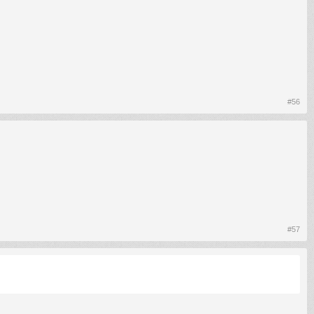
#56
#57