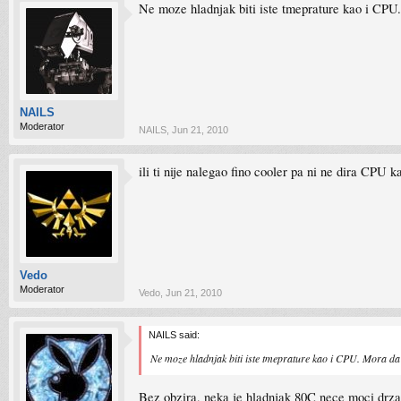
Ne moze hladnjak biti iste tmeprature kao i CPU
NAILS
Moderator
NAILS
,
Jun 21, 2010
ili ti nije nalegao fino cooler pa ni ne dira CPU k
Vedo
Moderator
Vedo
,
Jun 21, 2010
NAILS said:
Ne moze hladnjak biti iste tmeprature kao i CPU. Mora d
Bez obzira, neka je hladnjak 80C nece moci drza