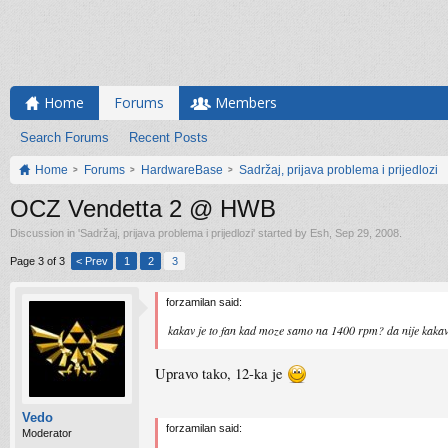
Home
Forums
Members
Search Forums
Recent Posts
Home
Forums
HardwareBase
Sadržaj, prijava problema i prijedlozi
OCZ Vendetta 2 @ HWB
Discussion in '
Sadržaj, prijava problema i prijedlozi
' started by
Esh
,
Sep 29, 2008
.
Page 3 of 3
< Prev
1
2
3
forzamilan said:
kakav je to fan kad moze samo na 1400 rpm? da nije kak
Upravo tako, 12-ka je
Vedo
forzamilan said:
Moderator