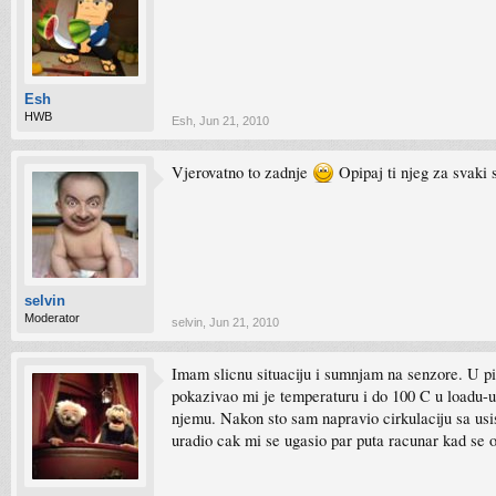
Esh
HWB
Esh
,
Jun 21, 2010
Vjerovatno to zadnje
Opipaj ti njeg za svaki 
selvin
Moderator
selvin
,
Jun 21, 2010
Imam slicnu situaciju i sumnjam na senzore. U pit
pokazivao mi je temperaturu i do 100 C u loadu-u
njemu. Nakon sto sam napravio cirkulaciju sa us
uradio cak mi se ugasio par puta racunar kad se o