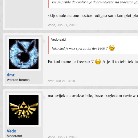
sve su prilike da cooler nije dobro nalegao na procesor zat
skljocnule su one nozice, odigao sam komplet plocu
Vedo
,
Jun 21, 2010
Vedo said:
kako kad je max rpm za taj fan 1400 ?
Pa kod mene je freezer 7
A je li to tebi tek t
dmr
Veteran foruma
dmr
,
Jun 21, 2010
ma uvijek su ovakve bile, beze pogledam review 
Vedo
Moderator
Vedo
,
Jun 21, 2010