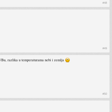
#48
#49
HWBu, razlika u temperaturama nebi i zemlja
#50