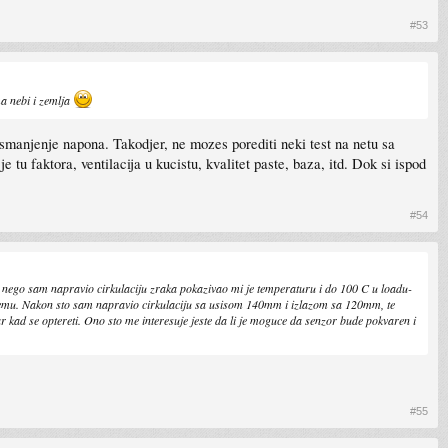
#53
a nebi i zemlja
smanjenje napona. Takodjer, ne mozes porediti neki test na netu sa
 tu faktora, ventilacija u kucistu, kvalitet paste, baza, itd. Dok si ispod
#54
e nego sam napravio cirkulaciju zraka pokazivao mi je temperaturu i do 100 C u loadu-
 njemu. Nakon sto sam napravio cirkulaciju sa usisom 140mm i izlazom sa 120mm, te
kad se optereti. Ono sto me interesuje jeste da li je moguce da senzor bude pokvaren i
#55