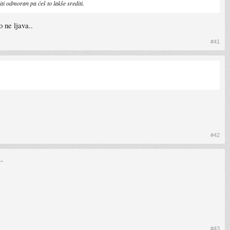
ti odmoran pa ćeš to lakše srediti.
 ne ljava..
#41
#42
.
#43