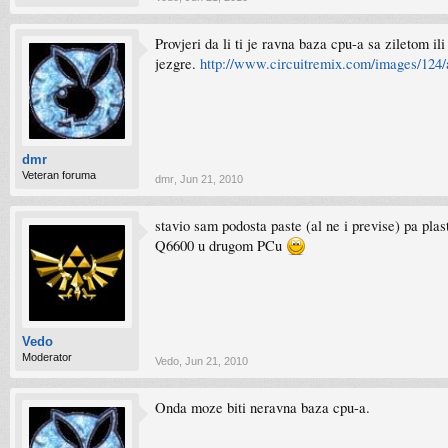
Provjeri da li ti je ravna baza cpu-a sa ziletom i
jezgre.
http://www.circuitremix.com/images/124/
dmr
Veteran foruma
dmr
,
Jun 21, 2010
stavio sam podosta paste (al ne i previse) pa pla
Q6600 u drugom PCu
Vedo
Moderator
Vedo
,
Jun 21, 2010
Onda moze biti neravna baza cpu-a.