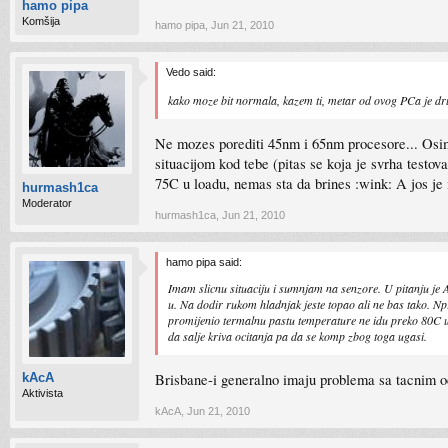
hamo pipa
Komšija
hamo pipa
,
Jun 21, 2010
Vedo said:
kako moze bit normala, kazem ti, metar od ovog PCa je dr
Ne mozes porediti 45nm i 65nm procesore... Osim 
situacijom kod tebe (pitas se koja je svrha testova
75C u loadu, nemas sta da brines :wink: A jos je i
hurmash1ca
Moderator
hurmash1ca
,
Jun 21, 2010
hamo pipa said:
Imam slicnu situaciju i sumnjam na senzore. U pitanju je 
u. Na dodir rukom hladnjak jeste topao ali ne bas tako. 
promijenio termalnu pastu temperature ne idu preko 80C u 
da salje kriva ocitanja pa da se komp zbog toga ugasi.
Brisbane-i generalno imaju problema sa tacnim 
kAcA
Aktivista
kAcA
,
Jun 21, 2010