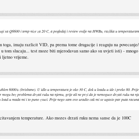
ugi sa Q6600 i temp nize za 20 C, a pogledaj i review ovdje na HWBu, razlika u temperaturam
toga, imaju razlicit VID, pa prema tome drugacije i reaguju na povecanje/
 u tom slucaju... test moze biti mjerodavan samo ako su uvjeti isti) - mnogo je
 ljetno vrijeme.
Athlon 6000+ (brisbane). U idle-u temperatura je oko 30 C, dok u loadu-u ide i preko 80. Prij
Npr mogu bez problema drzati ruku na njemu, grije ali ne przi da je nemoguce drzati ruku na
load-u mada mi i to puno zvuci. Prije nego sam ovo uradio cak mi se ugasio par puta racunar 
ocitavanjem temperature. Ako mozes drzati ruku nema sanse da je 100C