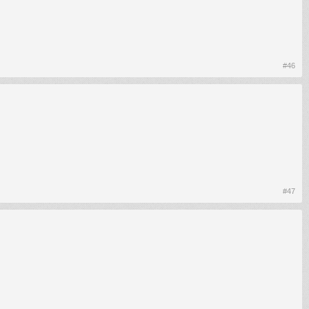
#46
#47