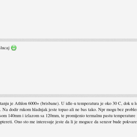
slucaj
anju je Athlon 6000+ (brisbane). U idle-u temperatura je oko 30 C, dok u lo
. Na dodir rukom hladnjak jeste topao ali ne bas tako. Npr mogu bez problem
isom 140mm i izlazom sa 120mm, te promijenio termalnu pastu temperature n
ptereti. Ono sto me interesuje jeste da li je moguce da senzor bude pokvare