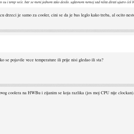
o su i temp veće. bar se meni jednom tako desilo. uglavnom nemoj sad ništa dirati ujutro ćeš bi
 drzeci je samo za cooler, cini se da je bas leglo kako treba, al ocito nesto
ako se pojavile vece temperature ili prije nisi gledao ili sta?
ovog coolera na HWBu i zijanim se koja razlika (jos moj CPU nije clockan).