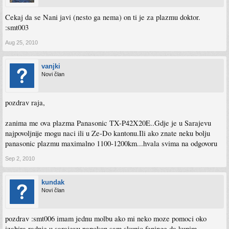
Cekaj da se Nani javi (nesto ga nema) on ti je za plazmu doktor.
:smt003
Aug 25, 2010
vanjki
Novi član
pozdrav raja,
zanima me ova plazma Panasonic TX-P42X20E..Gdje je u Sarajevu
najpovoljnije mogu naci ili u Ze-Do kantonu.Ili ako znate neku bolju
panasonic plazmu maximalno 1100-1200km...hvala svima na odgovoru
Sep 2, 2010
kundak
Novi član
pozdrav :smt006 imam jednu molbu ako mi neko moze pomoci oko
izabira radnje u sarajevu napokon sam skupio feninge da kupim