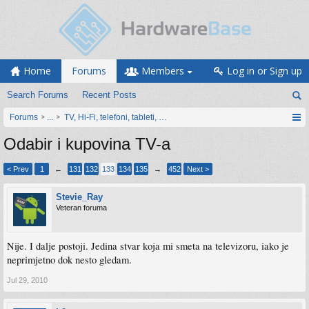
Home
Forums
Members
Log in or Sign up
Search Forums
Recent Posts
Forums
...
TV, Hi-Fi, telefoni, tableti, satovi, IoT oprema
Odabir i kupovina TV-a
< Prev
1
←
131
132
133
134
135
→
452
Next >
Stevie_Ray
Veteran foruma
Nije. I dalje postoji. Jedina stvar koja mi smeta na televizoru, iako je
neprimjetno dok nesto gledam.
Jul 29, 2010