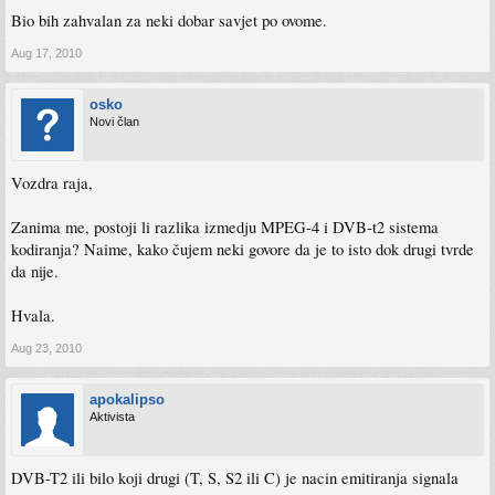
Bio bih zahvalan za neki dobar savjet po ovome.
Aug 17, 2010
osko
Novi član
Vozdra raja,
Zanima me, postoji li razlika izmedju MPEG-4 i DVB-t2 sistema
kodiranja? Naime, kako čujem neki govore da je to isto dok drugi tvrde
da nije.
Hvala.
Aug 23, 2010
apokalipso
Aktivista
DVB-T2 ili bilo koji drugi (T, S, S2 ili C) je nacin emitiranja signala