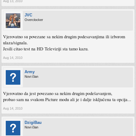
Aug 13, 2010
JVC
Overclocker
Vjerovatno su povezane sa nekim drugim podesavanjima ili izborom
ulaza/signala.
Jesili citao test na HD Televiziji sta tamo kazu.
Aug 14, 2010
Army
Novi član
Vjerovatno da jest povezano sa nekim drugim podešavanjem,
probao sam na svakom Picture modu ali je i dalje isključena ta opcija...
Aug 14, 2010
DzigiBau
Novi član