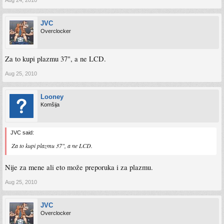
Aug 24, 2010
JVC
Overclocker
Za to kupi plazmu 37", a ne LCD.
Aug 25, 2010
Looney
Komšija
JVC said:
Za to kupi plazmu 37", a ne LCD.
Nije za mene ali eto može preporuka i za plazmu.
Aug 25, 2010
JVC
Overclocker