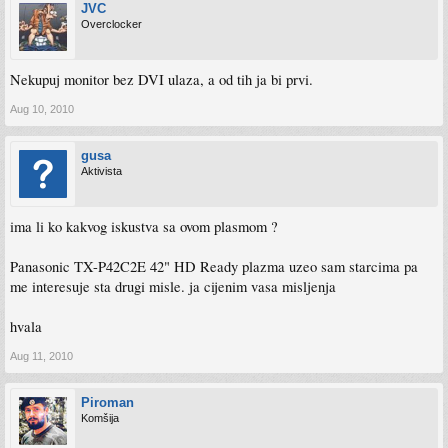
JVC
Overclocker
Nekupuj monitor bez DVI ulaza, a od tih ja bi prvi.
Aug 10, 2010
gusa
Aktivista
ima li ko kakvog iskustva sa ovom plasmom ?
Panasonic TX-P42C2E 42" HD Ready plazma uzeo sam starcima pa
me interesuje sta drugi misle. ja cijenim vasa misljenja
hvala
Aug 11, 2010
Piroman
Komšija