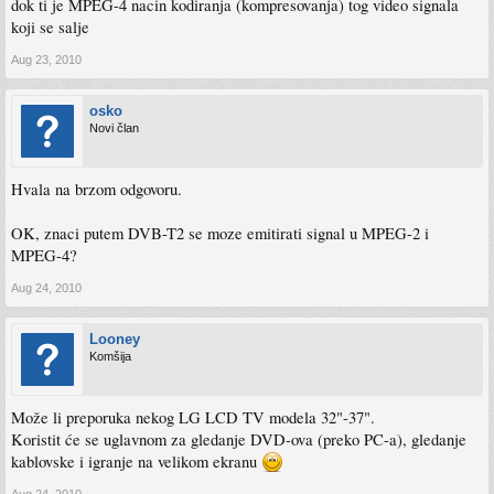
dok ti je MPEG-4 nacin kodiranja (kompresovanja) tog video signala
koji se salje
Aug 23, 2010
osko
Novi član
Hvala na brzom odgovoru.
OK, znaci putem DVB-T2 se moze emitirati signal u MPEG-2 i
MPEG-4?
Aug 24, 2010
Looney
Komšija
Može li preporuka nekog LG LCD TV modela 32"-37".
Koristit će se uglavnom za gledanje DVD-ova (preko PC-a), gledanje
kablovske i igranje na velikom ekranu