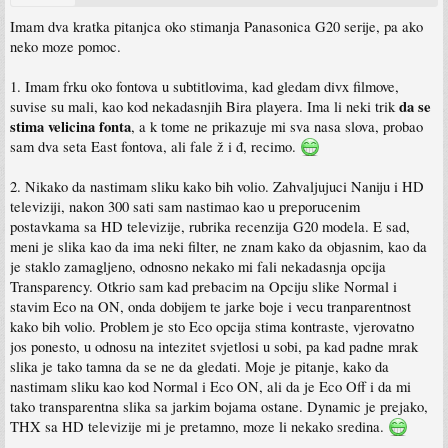
Imam dva kratka pitanjca oko stimanja Panasonica G20 serije, pa ako
neko moze pomoc.
1. Imam frku oko fontova u subtitlovima, kad gledam divx filmove,
da se
suvise su mali, kao kod nekadasnjih Bira playera. Ima li neki trik
stima velicina fonta
, a k tome ne prikazuje mi sva nasa slova, probao
sam dva seta East fontova, ali fale ž i đ, recimo.
2. Nikako da nastimam sliku kako bih volio. Zahvaljujuci Naniju i HD
televiziji, nakon 300 sati sam nastimao kao u preporucenim
postavkama sa HD televizije, rubrika recenzija G20 modela. E sad,
meni je slika kao da ima neki filter, ne znam kako da objasnim, kao da
je staklo zamagljeno, odnosno nekako mi fali nekadasnja opcija
Transparency. Otkrio sam kad prebacim na Opciju slike Normal i
stavim Eco na ON, onda dobijem te jarke boje i vecu tranparentnost
kako bih volio. Problem je sto Eco opcija stima kontraste, vjerovatno
jos ponesto, u odnosu na intezitet svjetlosi u sobi, pa kad padne mrak
slika je tako tamna da se ne da gledati. Moje je pitanje, kako da
nastimam sliku kao kod Normal i Eco ON, ali da je Eco Off i da mi
tako transparentna slika sa jarkim bojama ostane. Dynamic je prejako,
THX sa HD televizije mi je pretamno, moze li nekako sredina.