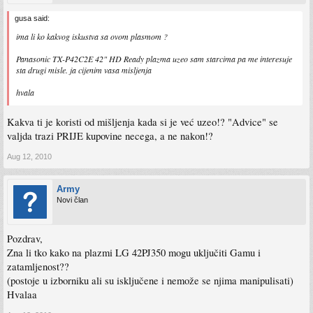
gusa said:
ima li ko kakvog iskustva sa ovom plasmom ?
Panasonic TX-P42C2E 42" HD Ready plazma uzeo sam starcima pa me interesuje
sta drugi misle. ja cijenim vasa misljenja
hvala
Kakva ti je koristi od mišljenja kada si je već uzeo!? "Advice" se
valjda trazi PRIJE kupovine necega, a ne nakon!?
Aug 12, 2010
Army
Novi član
Pozdrav,
Zna li tko kako na plazmi LG 42PJ350 mogu uključiti Gamu i
zatamljenost??
(postoje u izborniku ali su isključene i nemože se njima manipulisati)
Hvalaa