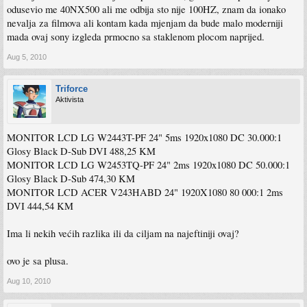
odusevio me 40NX500 ali me odbija sto nije 100HZ, znam da ionako
nevalja za filmova ali kontam kada mjenjam da bude malo moderniji
mada ovaj sony izgleda prmocno sa staklenom plocom naprijed.
Aug 5, 2010
Triforce
Aktivista
MONITOR LCD LG W2443T-PF 24" 5ms 1920x1080 DC 30.000:1
Glosy Black D-Sub DVI 488,25 KM
MONITOR LCD LG W2453TQ-PF 24" 2ms 1920x1080 DC 50.000:1
Glosy Black D-Sub 474,30 KM
MONITOR LCD ACER V243HABD 24" 1920X1080 80 000:1 2ms
DVI 444,54 KM
Ima li nekih većih razlika ili da ciljam na najeftiniji ovaj?
ovo je sa plusa.
Aug 10, 2010