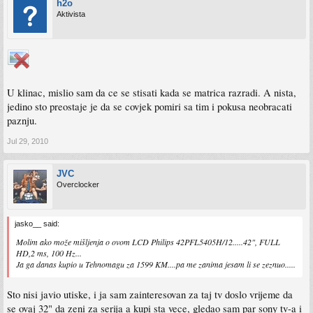
h2o
Aktivista
U klinac, mislio sam da ce se stisati kada se matrica razradi. A nista,
jedino sto preostaje je da se covjek pomiri sa tim i pokusa neobracati
paznju.
Jul 29, 2010
JVC
Overclocker
jasko__ said:
Molim ako može mišljenja o ovom LCD Philips 42PFL5405H/12.....42", FULL
HD,2 ms, 100 Hz...
Ja ga danas kupio u Tehnomagu za 1599 KM....pa me zanima jesam li se zeznuo.....
Sto nisi javio utiske, i ja sam zainteresovan za taj tv doslo vrijeme da
se ovaj 32" da zeni za serija a kupi sta vece, gledao sam par sony tv-a i