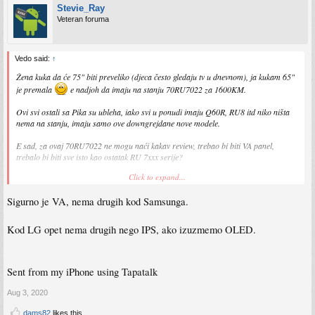
Stevie_Ray
Veteran foruma
Vedo said:
↑
Žena kuka da će 75" biti preveliko (djeca često gledaju tv u dnevnom), ja kukam 65"
je premala
e nadjoh da imaju na stanju 70RU7022 za 1600KM.
Ovi svi ostali sa Pika su ubleha, iako svi u ponudi imaju Q60R, RU8 itd niko ništa
nema na stanju, imaju samo ove downgrejdane nove modele.
E sad, za ovaj 70RU7022 ne mogu naći kakav review, trebao bi biti VA panel,
trebalo bi biti sve isto kao ostatak RU 7xxx serije?
Click to expand...
Sent from my SM-G970F using Tapatalk
Sigurno je VA, nema drugih kod Samsunga.
Kod LG opet nema drugih nego IPS, ako izuzmemo OLED.
Sent from my iPhone using Tapatalk
Aug 3, 2020
dams82
likes this.