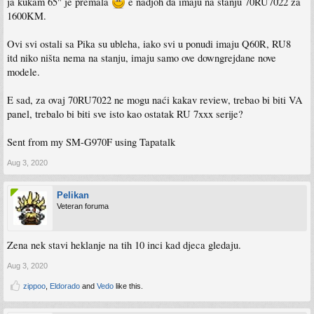
ja kukam 65" je premala
e nadjoh da imaju na stanju 70RU7022 za
1600KM.
Ovi svi ostali sa Pika su ubleha, iako svi u ponudi imaju Q60R, RU8
itd niko ništa nema na stanju, imaju samo ove downgrejdane nove
modele.
E sad, za ovaj 70RU7022 ne mogu naći kakav review, trebao bi biti VA
panel, trebalo bi biti sve isto kao ostatak RU 7xxx serije?
Sent from my SM-G970F using Tapatalk
Aug 3, 2020
Pelikan
Veteran foruma
Zena nek stavi heklanje na tih 10 inci kad djeca gledaju.
Aug 3, 2020
zippoo
,
Eldorado
and
Vedo
like this.