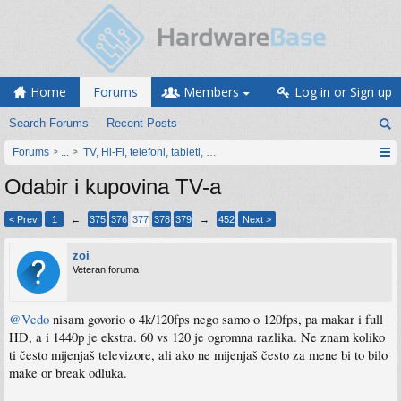
Home
Forums
Members
Log in or Sign up
Search Forums
Recent Posts
Forums
...
TV, Hi-Fi, telefoni, tableti, satovi, IoT oprema
Odabir i kupovina TV-a
< Prev
1
←
375
376
377
378
379
→
452
Next >
zoi
Veteran foruma
@Vedo
nisam govorio o 4k/120fps nego samo o 120fps, pa makar i full
HD, a i 1440p je ekstra. 60 vs 120 je ogromna razlika. Ne znam koliko
ti često mijenjaš televizore, ali ako ne mijenjaš često za mene bi to bilo
make or break odluka.