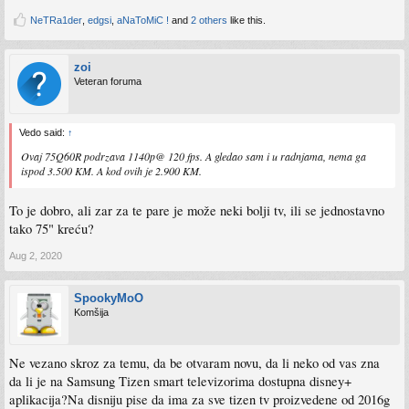
NeTRa1der
,
edgsi
,
aNaToMiC !
and
2 others
like this.
zoi
Veteran foruma
Vedo said:
↑
Ovaj 75Q60R podrzava 1140p@ 120 fps. A gledao sam i u radnjama, nema ga
ispod 3.500 KM. A kod ovih je 2.900 KM.
To je dobro, ali zar za te pare je može neki bolji tv, ili se jednostavno
tako 75" kreću?
Aug 2, 2020
SpookyMoO
Komšija
Ne vezano skroz za temu, da be otvaram novu, da li neko od vas zna
da li je na Samsung Tizen smart televizorima dostupna disney+
aplikacija?Na disniju pise da ima za sve tizen tv proizvedene od 2016g