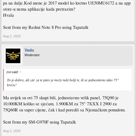
pa na dalje.Kod mene je 2017 model ko kretno UE50MU6172 a na app
store-u nema aplikacije kada pretrazim?
Hvala
Sent from my Redmi Note 8 Pro using Tapatalk
Aug 2, 2020
Vedo
Moderator
zoi said:
↑
To je dobro, ali zar za te pare je može neki bolji tv, ili se jednostavno tako 75"
kreću?
Ma uvijek su ovi 75 skupi bili, jednostavno velik panel. 75Q90 je
10.000KM koliko se sjećam. 1.900KM za 75" 7XXX I 2900 za
75Q60R su super cijene, čak i kad porediš sa Njemačkom ponudom.
Sent from my SM-G970F using Tapatalk
Aug 2, 2020