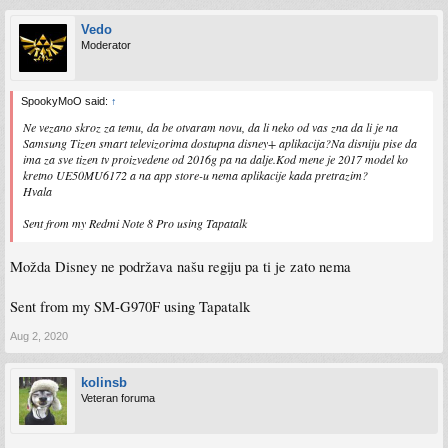
Vedo
Moderator
SpookyMoO said:
↑
Ne vezano skroz za temu, da be otvaram novu, da li neko od vas zna da li je na
Samsung Tizen smart televizorima dostupna disney+ aplikacija?Na disniju pise da
ima za sve tizen tv proizvedene od 2016g pa na dalje.Kod mene je 2017 model ko
kretno UE50MU6172 a na app store-u nema aplikacije kada pretrazim?
Hvala
Sent from my Redmi Note 8 Pro using Tapatalk
Možda Disney ne podržava našu regiju pa ti je zato nema
Sent from my SM-G970F using Tapatalk
Aug 2, 2020
kolinsb
Veteran foruma