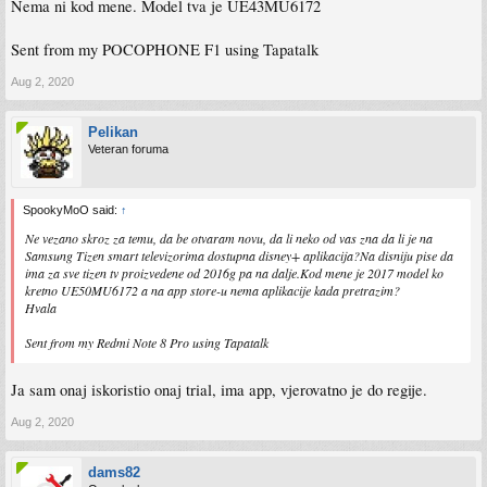
Nema ni kod mene. Model tva je UE43MU6172
Sent from my POCOPHONE F1 using Tapatalk
Aug 2, 2020
Pelikan
Veteran foruma
SpookyMoO said:
↑
Ne vezano skroz za temu, da be otvaram novu, da li neko od vas zna da li je na
Samsung Tizen smart televizorima dostupna disney+ aplikacija?Na disniju pise da
ima za sve tizen tv proizvedene od 2016g pa na dalje.Kod mene je 2017 model ko
kretno UE50MU6172 a na app store-u nema aplikacije kada pretrazim?
Hvala
Sent from my Redmi Note 8 Pro using Tapatalk
Ja sam onaj iskoristio onaj trial, ima app, vjerovatno je do regije.
Aug 2, 2020
dams82