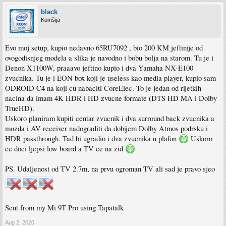
black
Komšija
Evo moj setup, kupio nedavno 65RU7092 , bio 200 KM jeftinije od
ovogodisnjeg modela a slika je navodno i bobu bolja na starom. Tu je i
Denon X1100W, praaavo jeftino kupio i dva Yamaha NX-E100
zvucnika. Tu je i EON box koji je useless kao media player, kupio sam
ODROID C4 na koji cu nabaciti CoreElec. To je jedan od rijetkih
nacina da imam 4K HDR i HD zvucne formate (DTS HD MA i Dolby
TrueHD).
Uskoro planiram kupiti centar zvucnik i dva surround back zvucnika a
mozda i AV receiver nadograditi da dobijem Dolby Atmos podrsku i
HDR passthrough. Tad bi ugradio i dva zvucnika u plafon
Uskoro
ce doci ljepsi low board a TV ce na zid
PS. Udaljenost od TV 2.7m, na prvu ogroman TV ali sad je pravo sjeo
Sent from my Mi 9T Pro using Tapatalk
Aug 2, 2020