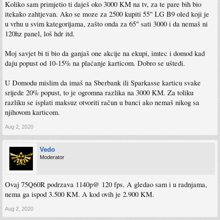
Koliko sam primjetio ti daješ oko 3000 KM na tv, za te pare bih bio
itekako zahtjevan. Ako se moze za 2500 kupiti 55" LG B9 oled koji je
u vrhu u svim kategorijama, zašto onda za 65" sati 3000 i da nemaš ni
120hz panel, loš hdr itd.
Moj savjet bi ti bio da ganjaš one akcije na ekupi, imtec i domod kad
daju popust od 10-15% na plaćanje karticom. Dobro se uštedi.
U Domodu mislim da imaš na Sberbank ili Sparkasse karticu svake
srijede 20% popust, to je ogromna razlika na 3000 KM. Za toliku
razliku se isplati maksuz otvoriti račun u banci ako nemaš nikog sa
njihovom karticom.
Aug 2, 2020
Vedo
Moderator
Ovaj 75Q60R podrzava 1140p@ 120 fps. A gledao sam i u radnjama,
nema ga ispod 3.500 KM. A kod ovih je 2.900 KM.
Aug 2, 2020