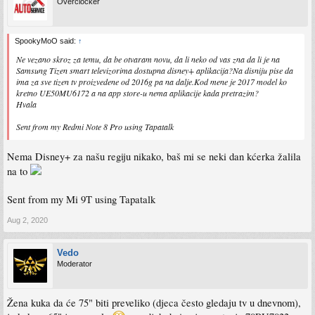
Overclocker
SpookyMoO said:
↑
Ne vezano skroz za temu, da be otvaram novu, da li neko od vas zna da li je na
Samsung Tizen smart televizorima dostupna disney+ aplikacija?Na disniju pise da
ima za sve tizen tv proizvedene od 2016g pa na dalje.Kod mene je 2017 model ko
kretno UE50MU6172 a na app store-u nema aplikacije kada pretrazim?
Hvala
Sent from my Redmi Note 8 Pro using Tapatalk
Nema Disney+ za našu regiju nikako, baš mi se neki dan kćerka žalila
na to
Sent from my Mi 9T using Tapatalk
Aug 2, 2020
Vedo
Moderator
Žena kuka da će 75" biti preveliko (djeca često gledaju tv u dnevnom),