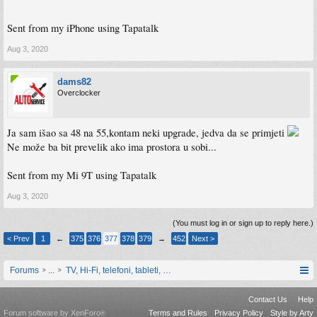
Sent from my iPhone using Tapatalk
Aug 3, 2020
dams82
Overclocker
Ja sam išao sa 48 na 55,kontam neki upgrade, jedva da se primjeti
Ne može ba bit prevelik ako ima prostora u sobi...
Sent from my Mi 9T using Tapatalk
Aug 3, 2020
(You must log in or sign up to reply here.)
< Prev
1
←
375
376
377
378
379
→
452
Next >
Forums
...
TV, Hi-Fi, telefoni, tableti, satovi, IoT oprema
Contact Us
Help
Forum software by XenForo
Terms and Rules
Privacy Policy
Style by Arty
®