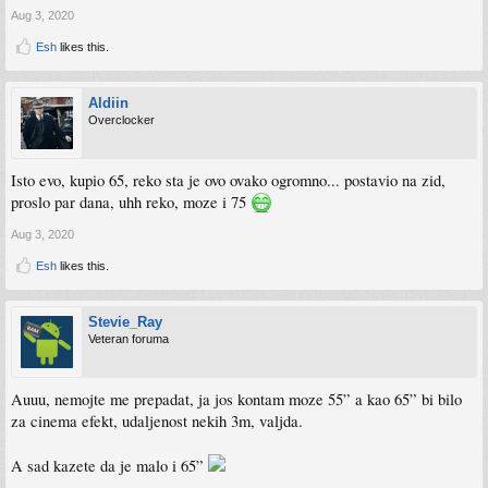
Aug 3, 2020
Esh
likes this.
Aldiin
Overclocker
Isto evo, kupio 65, reko sta je ovo ovako ogromno... postavio na zid,
proslo par dana, uhh reko, moze i 75
Aug 3, 2020
Esh
likes this.
Stevie_Ray
Veteran foruma
Auuu, nemojte me prepadat, ja jos kontam moze 55” a kao 65” bi bilo
za cinema efekt, udaljenost nekih 3m, valjda.
A sad kazete da je malo i 65”