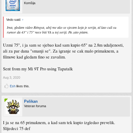
Komšija
Vedo said:
↑
Ima, gledam video Rtingsa, ubij me ako se sjecam koja je serija, al kao culi su
rumor da 43" i 75" nece biti VA u toj seriji. Pa zato pitam.
Uzmi 75", i ja sam se sjebao kad sam kupio 65" na 2.8m udaljenosti,
ali za par dana "smanji se". Za igranje se cak malo primaknem, a
filmove kad gledam fino se zavalim.
Sent from my Mi 9T Pro using Tapatalk
Aug 3, 2020
Esh
likes this.
Pelikan
Veteran foruma
I ja se na 65 primaknem, a kad sam tek kupio izgledao prevelik.
Slijedeci 75 def