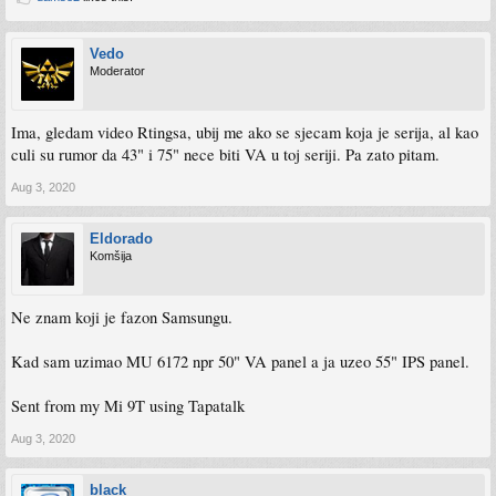
Vedo
Moderator
Ima, gledam video Rtingsa, ubij me ako se sjecam koja je serija, al kao
culi su rumor da 43" i 75" nece biti VA u toj seriji. Pa zato pitam.
Aug 3, 2020
Eldorado
Komšija
Ne znam koji je fazon Samsungu.
Kad sam uzimao MU 6172 npr 50" VA panel a ja uzeo 55" IPS panel.
Sent from my Mi 9T using Tapatalk
Aug 3, 2020
black