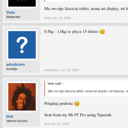
Ma ovo nije klasicni tablet, nema nit display, nit
Vedo
Moderator
Vedo
,
Oct 22, 2020
0.5kg - 1.0kg se placa 15 dolara
adsubzero
Komšija
adsubzero
,
Oct 22, 2020
Vedo said:
↑
Ma ovo nije klasicni tablet, nema nit display, nit bateriju
Priupitaj podrsku
Sent from my Mi 9T Pro using Tapatalk
bhd
Veteran foruma
bhd
,
Oct 22, 2020