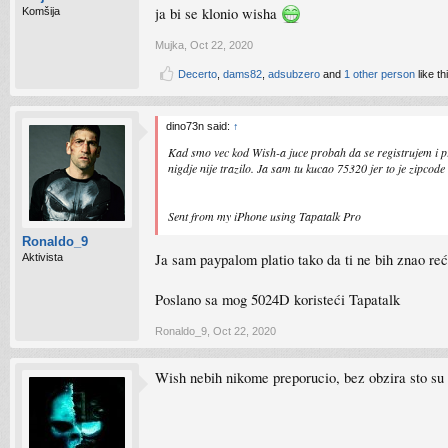
ja bi se klonio wisha
Komšija
Mujka
,
Oct 22, 2020
Decerto
,
dams82
,
adsubzero
and
1 other person
like th
dino73n said:
↑
Kad smo vec kod Wish-a juce probah da se registrujem i pri
nigdje nije trazilo. Ja sam tu kucao 75320 jer to je zipcod
Sent from my iPhone using Tapatalk Pro
Ronaldo_9
Ja sam paypalom platio tako da ti ne bih znao reć
Aktivista
Poslano sa mog 5024D koristeći Tapatalk
Ronaldo_9
,
Oct 22, 2020
Wish nebih nikome preporucio, bez obzira sto su p