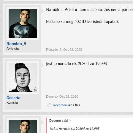
Naručio s Wish-a item u subotu. Još nema poruke n
Poslano sa mog 5024D koristeći Tapatalk
Ronaldo_9
Aktivista
Ronaldo_9
,
Oct 22, 2020
jesi to narucio rtx 2080ti za 19.99$
Decerto
,
Oct 22, 2020
Decerto
Komšija
Reventon
likes this.
Decerto said:
↑
jesi to narucio rtx 2080ti za 19.99$