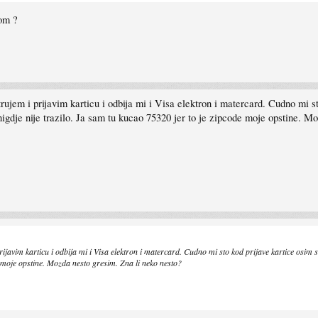
gom ?
jem i prijavim karticu i odbija mi i Visa elektron i matercard. Cudno mi sto
nigdje nije trazilo. Ja sam tu kucao 75320 jer to je zipcode moje opstine. M
javim karticu i odbija mi i Visa elektron i matercard. Cudno mi sto kod prijave kartice osim s
e moje opstine. Mozda nesto gresim. Zna li neko nesto?