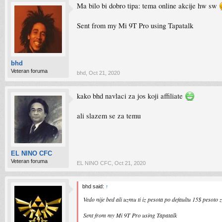
Ma bilo bi dobro tipa: tema online akcije hw sw
Sent from my Mi 9T Pro using Tapatalk
bhd
Veteran foruma
bhd
,
Oct 21, 2020
kako bhd navlaci za jos koji affiliate
ali slazem se za temu
EL NINO CFC
Veteran foruma
EL NINO CFC
,
Oct 21, 2020
bhd said:
↑
Vedo nije bed ali uzmu ti iz pesota po defaultu 15$ pesoto za 
Sent from my Mi 9T Pro using Tapatalk