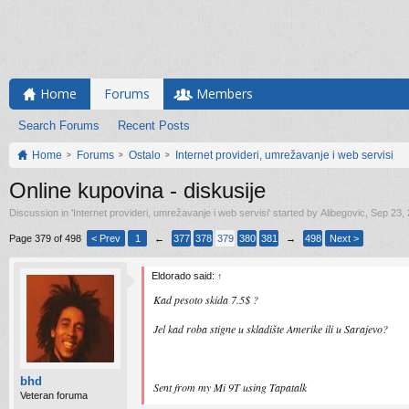
Home
Forums
Members
Search Forums
Recent Posts
Home
Forums
Ostalo
Internet provideri, umrežavanje i web servisi
Online kupovina - diskusije
Discussion in '
Internet provideri, umrežavanje i web servisi
' started by
Alibegovic
,
Sep 23,
Page 379 of 498
< Prev
1
←
377
378
379
380
381
→
498
Next >
Eldorado said:
↑
Kad pesoto skida 7.5$ ?
Jel kad roba stigne u skladište Amerike ili u Sarajevo?
bhd
Sent from my Mi 9T using Tapatalk
Veteran foruma