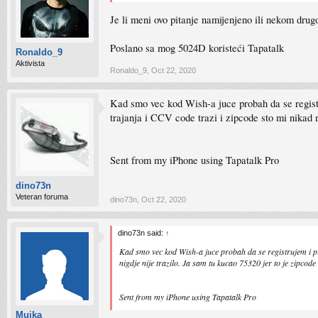
Je li meni ovo pitanje namijenjeno ili nekom dru
Poslano sa mog 5024D koristeći Tapatalk
Ronaldo_9
Aktivista
Ronaldo_9
,
Oct 22, 2020
Kad smo vec kod Wish-a juce probah da se registru
trajanja i CCV code trazi i zipcode sto mi nikad 
Sent from my iPhone using Tapatalk Pro
dino73n
Veteran foruma
dino73n
,
Oct 22, 2020
dino73n said:
↑
Kad smo vec kod Wish-a juce probah da se registrujem i pri
nigdje nije trazilo. Ja sam tu kucao 75320 jer to je zipcod
Sent from my iPhone using Tapatalk Pro
Mujka