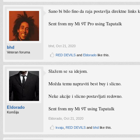
Sano bi bilo fino da raja postavlja direktne links 
Sent from my Mi 9T Pro using Tapatalk
bhd
,
Oct 21, 2020
bhd
Veteran foruma
RED DEVILS
and
Eldorado
like this.
Slažem se sa idejom.
Možda temu napraviti best buy i slicno.
Neke akcije i slicno postavljati redovno.
Eldorado
Sent from my Mi 9T using Tapatalk
Komšija
Eldorado
,
Oct 21, 2020
kvaju
,
RED DEVILS
and
bhd
like this.