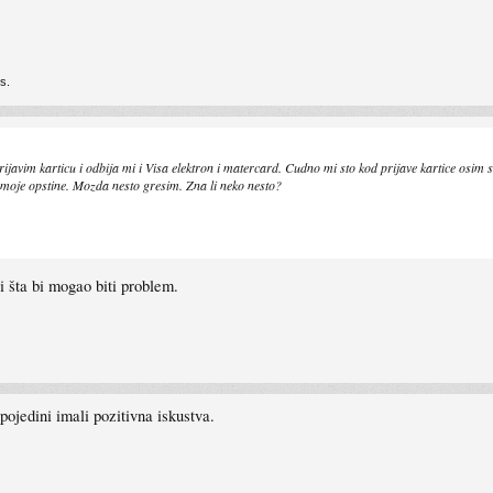
is.
javim karticu i odbija mi i Visa elektron i matercard. Cudno mi sto kod prijave kartice osim s
e moje opstine. Mozda nesto gresim. Zna li neko nesto?
i šta bi mogao biti problem.
ojedini imali pozitivna iskustva.