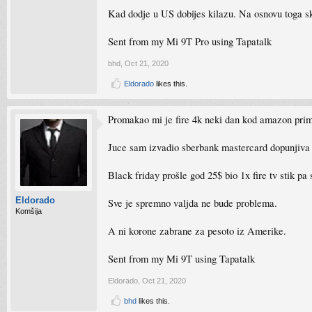
Kad dodje u US dobijes kilazu. Na osnovu toga sk
Sent from my Mi 9T Pro using Tapatalk
bhd
,
Oct 21, 2020
Eldorado
likes this.
Promakao mi je fire 4k neki dan kod amazon prim
Juce sam izvadio sberbank mastercard dopunjiva 
Black friday prošle god 25$ bio 1x fire tv stik p
Eldorado
Sve je spremno valjda ne bude problema.
Komšija
A ni korone zabrane za pesoto iz Amerike.
Sent from my Mi 9T using Tapatalk
Eldorado
,
Oct 21, 2020
bhd
likes this.