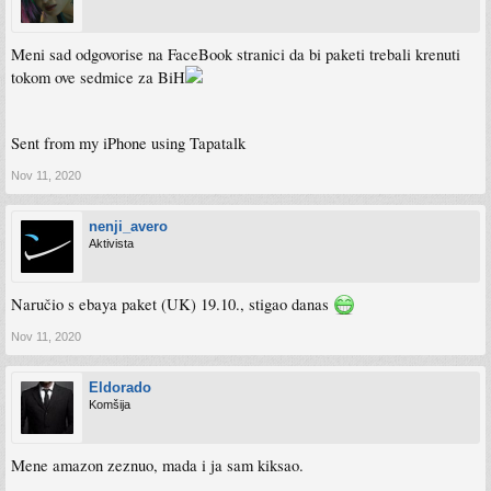
Meni sad odgovorise na FaceBook stranici da bi paketi trebali krenuti
tokom ove sedmice za BiH
Sent from my iPhone using Tapatalk
Nov 11, 2020
nenji_avero
Aktivista
Naručio s ebaya paket (UK) 19.10., stigao danas
Nov 11, 2020
Eldorado
Komšija
Mene amazon zeznuo, mada i ja sam kiksao.