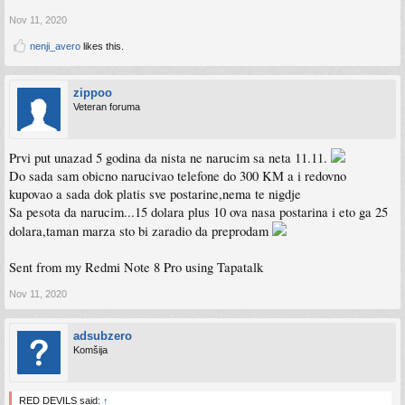
Nov 11, 2020
nenji_avero
likes this.
zippoo
Veteran foruma
Prvi put unazad 5 godina da nista ne narucim sa neta 11.11.
Do sada sam obicno narucivao telefone do 300 KM a i redovno
kupovao a sada dok platis sve postarine,nema te nigdje
Sa pesota da narucim...15 dolara plus 10 ova nasa postarina i eto ga 25
dolara,taman marza sto bi zaradio da preprodam
Sent from my Redmi Note 8 Pro using Tapatalk
Nov 11, 2020
adsubzero
Komšija
RED DEVILS said:
↑