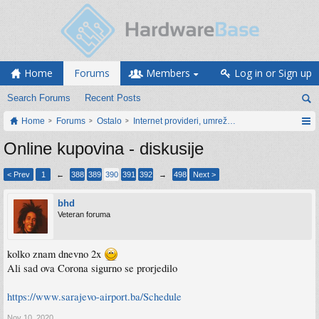
Home
Forums
Members
Log in or Sign up
Search Forums
Recent Posts
Home
Forums
Ostalo
Internet provideri, umrežavanje i web servisi
Online kupovina - diskusije
< Prev
1
←
388
389
390
391
392
→
498
Next >
bhd
Veteran foruma
kolko znam dnevno 2x
Ali sad ova Corona sigurno se prorjedilo
https://www.sarajevo-airport.ba/Schedule
Nov 10, 2020