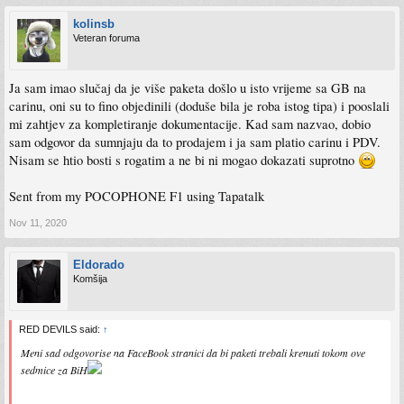
kolinsb
Veteran foruma
Ja sam imao slučaj da je više paketa došlo u isto vrijeme sa GB na
carinu, oni su to fino objedinili (doduše bila je roba istog tipa) i pooslali
mi zahtjev za kompletiranje dokumentacije. Kad sam nazvao, dobio
sam odgovor da sumnjaju da to prodajem i ja sam platio carinu i PDV.
Nisam se htio bosti s rogatim a ne bi ni mogao dokazati suprotno
Sent from my POCOPHONE F1 using Tapatalk
Nov 11, 2020
Eldorado
Komšija
RED DEVILS said:
↑
Meni sad odgovorise na FaceBook stranici da bi paketi trebali krenuti tokom ove
sedmice za BiH