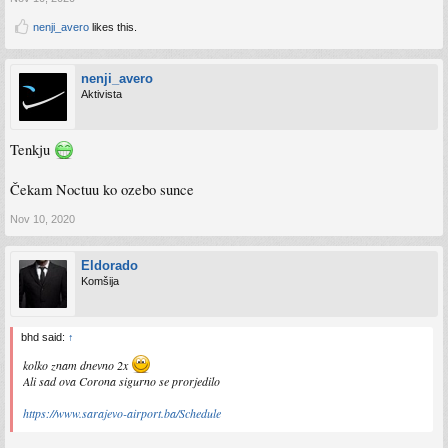
nenji_avero
likes this.
nenji_avero
Aktivista
Tenkju
Čekam Noctuu ko ozebo sunce
Nov 10, 2020
Eldorado
Komšija
bhd said:
↑
kolko znam dnevno 2x
Ali sad ova Corona sigurno se prorjedilo
https://www.sarajevo-airport.ba/Schedule