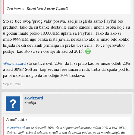
Sent from my Redmi Note 5 using Tapatalk
Sto se tice ovog 'prvog vala' poziva, sad je izgleda samo PayPal bio
predmet, tako da su banke dostavile samo iznose i imena osoba koje su
u godini imale preko 10.000KM uplata sa PayPala. Tako da ako si
imao 9999KM nije banka nista javila, nevezano ako si imao bilo koliko
hiljada nekih deviznih primanja ili preko westerna. To ce vjerovatno
poslije, kao sto su se i ovo sjetili sad od 2015.
@exwizzard
sto se tice ovih 20%, da li si pitao kad se moze odbiti 20%
a kad 30%? Softver, koji vecina freelancera radi, treba da spada pod to,
pa bi mozda moglo da se odbije 30% troskova.
Sep 19, 2018
exwizzard
Komšija
AhmeT said:
↑
@exwizzard
sto se tice ovih 20%, da li si pitao kad se moze odbiti 20% a kad 30%?
Softver, koji vecina freelancera radi, treba da spada pod to, pa bi mozda moglo da