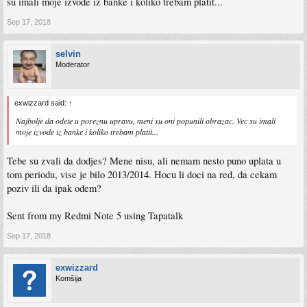
su imali moje izvode iz banke i koliko trebam platit...
Sep 17, 2018
selvin
Moderator
exwizzard said:
↑
Najbolje da odete u poreznu upravu, meni su oni popunili obrazac. Vec su imali
moje izvode iz banke i koliko trebam platit...
Tebe su zvali da dodjes? Mene nisu, ali nemam nesto puno uplata u
tom periodu, vise je bilo 2013/2014. Hocu li doci na red, da cekam
poziv ili da ipak odem?
Sent from my Redmi Note 5 using Tapatalk
Sep 17, 2018
exwizzard
Komšija