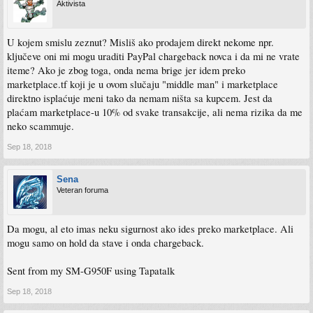
Aktivista
U kojem smislu zeznut? Misliš ako prodajem direkt nekome npr.
ključeve oni mi mogu uraditi PayPal chargeback novca i da mi ne vrate
iteme? Ako je zbog toga, onda nema brige jer idem preko
marketplace.tf koji je u ovom slučaju "middle man" i marketplace
direktno isplaćuje meni tako da nemam ništa sa kupcem. Jest da
plaćam marketplace-u 10% od svake transakcije, ali nema rizika da me
neko scammuje.
Sep 18, 2018
Sena
Veteran foruma
Da mogu, al eto imas neku sigurnost ako ides preko marketplace. Ali
mogu samo on hold da stave i onda chargeback.
Sent from my SM-G950F using Tapatalk
Sep 18, 2018