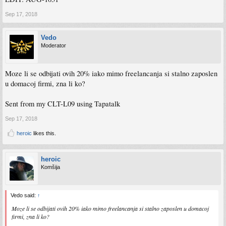
Sep 17, 2018
Vedo
Moderator
Moze li se odbijati ovih 20% iako mimo freelancanja si stalno zaposlen
u domacoj firmi, zna li ko?
Sent from my CLT-L09 using Tapatalk
Sep 17, 2018
heroic
likes this.
heroic
Komšija
Vedo said:
↑
Moze li se odbijati ovih 20% iako mimo freelancanja si stalno zaposlen u domacoj
firmi, zna li ko?