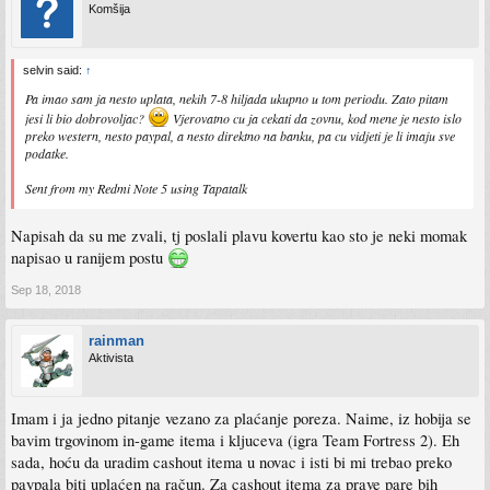
Komšija
selvin said:
↑
Pa imao sam ja nesto uplata, nekih 7-8 hiljada ukupno u tom periodu. Zato pitam
jesi li bio dobrovoljac?
Vjerovatno cu ja cekati da zovnu, kod mene je nesto islo
preko western, nesto paypal, a nesto direktno na banku, pa cu vidjeti je li imaju sve
podatke.
Sent from my Redmi Note 5 using Tapatalk
Napisah da su me zvali, tj poslali plavu kovertu kao sto je neki momak
napisao u ranijem postu
Sep 18, 2018
rainman
Aktivista
Imam i ja jedno pitanje vezano za plaćanje poreza. Naime, iz hobija se
bavim trgovinom in-game itema i kljuceva (igra Team Fortress 2). Eh
sada, hoću da uradim cashout itema u novac i isti bi mi trebao preko
paypala biti uplaćen na račun. Za cashout itema za prave pare bih