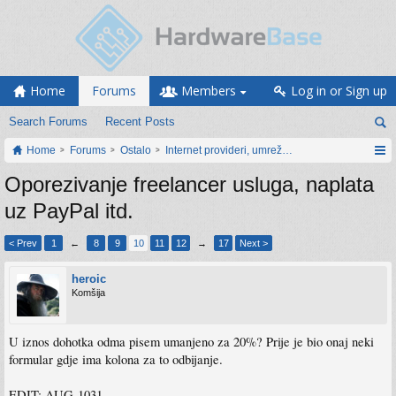
Home
Forums
Members
Log in or Sign up
Search Forums
Recent Posts
Home
Forums
Ostalo
Internet provideri, umrežavanje i web servisi
Oporezivanje freelancer usluga, naplata
uz PayPal itd.
< Prev
1
←
8
9
10
11
12
→
17
Next >
heroic
Komšija
U iznos dohotka odma pisem umanjeno za 20%? Prije je bio onaj neki
formular gdje ima kolona za to odbijanje.
EDIT: AUG-1031