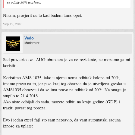
se odbije 30% troskova.
Nisam, provjerit cu to kad budem tamo opet.
Sep 19, 2018
Vedo
Moderator
Sad provjerio sve, AUG obrazaca je za ne rezidente, ne mozemo ga mi
koristiti.
Koristimo AMS 1035, iako u njemu nema odbitak kolone od 20%,
imamo pravo na to, jer pise kraj tog obrazca da je utvrdjena greska u
AMS1035 obrazcu i da se ima pravo na odbitak od 20%. Na snagu je
stupilo to 21.4.2018.
Ako niste odbijali do sada, mozete odbiti na kraju godine (GDP) i
traziti povrat tog poreza.
Evo i jedan excel fajl sto sam napravio, da vam automatski racuna
iznose za uplate: