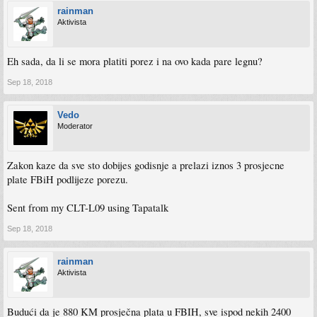
rainman
Aktivista
Eh sada, da li se mora platiti porez i na ovo kada pare legnu?
Sep 18, 2018
Vedo
Moderator
Zakon kaze da sve sto dobijes godisnje a prelazi iznos 3 prosjecne
plate FBiH podlijeze porezu.
Sent from my CLT-L09 using Tapatalk
Sep 18, 2018
rainman
Aktivista
Budući da je 880 KM prosječna plata u FBIH, sve ispod nekih 2400