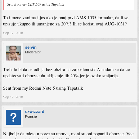
Sent from my CLT-L09 using Tapatalk
To i mene zanima i jos ako je onaj prvi AMS-1035 formular, da li se
upisuje ukupno ili umanjeno za 20%? Ili se koristi ovaj AUG-1031?
Sep 17, 2018
selvin
Moderator
Trebalo bi da se odbija bez obzira na zaposlenost? A nadam se da ce
updateovati obrazac da ukljucuje tih 20% jer je ovako smijurija.
Sent from my Redmi Note 5 using Tapatalk
Sep 17, 2018
exwizzard
Komšija
Najbolje da odete u poreznu upravu, meni su oni popunili obrazac. Vec