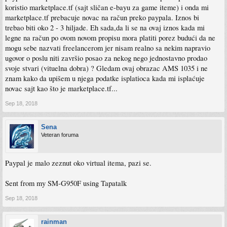
koristio marketplace.tf (sajt sličan e-bayu za game iteme) i onda mi
marketplace.tf prebacuje novac na račun preko paypala. Iznos bi
trebao biti oko 2 - 3 hiljade. Eh sada,da li se na ovaj iznos kada mi
legne na račun po ovom novom propisu mora platiti porez budući da ne
mogu sebe nazvati freelancerom jer nisam realno sa nekim napravio
ugovor o poslu niti završio posao za nekog nego jednostavno prodao
svoje stvari (vituelna dobra) ? Gledam ovaj obrazac AMS 1035 i ne
znam kako da upišem u njega podatke isplatioca kada mi isplaćuje
novac sajt kao što je marketplace.tf...
Sep 18, 2018
Sena
Veteran foruma
Paypal je malo zeznut oko virtual itema, pazi se.
Sent from my SM-G950F using Tapatalk
Sep 18, 2018
rainman