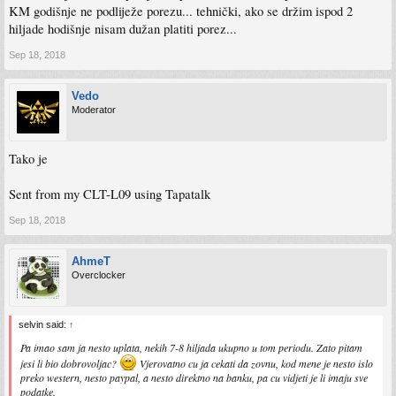
KM godišnje ne podliježe porezu... tehnički, ako se držim ispod 2
hiljade hodišnje nisam dužan platiti porez...
Sep 18, 2018
Vedo
Moderator
Tako je
Sent from my CLT-L09 using Tapatalk
Sep 18, 2018
AhmeT
Overclocker
selvin said:
↑
Pa imao sam ja nesto uplata, nekih 7-8 hiljada ukupno u tom periodu. Zato pitam
jesi li bio dobrovoljac?
Vjerovatno cu ja cekati da zovnu, kod mene je nesto islo
preko western, nesto paypal, a nesto direktno na banku, pa cu vidjeti je li imaju sve
podatke.