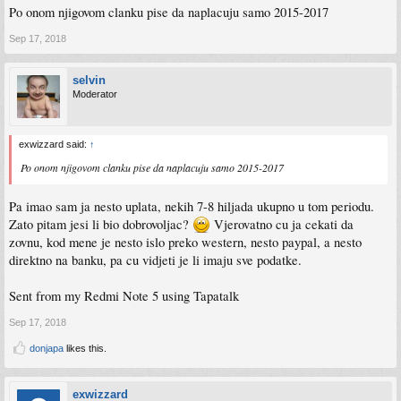
Po onom njigovom clanku pise da naplacuju samo 2015-2017
Sep 17, 2018
selvin
Moderator
exwizzard said:
↑
Po onom njigovom clanku pise da naplacuju samo 2015-2017
Pa imao sam ja nesto uplata, nekih 7-8 hiljada ukupno u tom periodu.
Zato pitam jesi li bio dobrovoljac?
Vjerovatno cu ja cekati da
zovnu, kod mene je nesto islo preko western, nesto paypal, a nesto
direktno na banku, pa cu vidjeti je li imaju sve podatke.
Sent from my Redmi Note 5 using Tapatalk
Sep 17, 2018
donjapa
likes this.
exwizzard