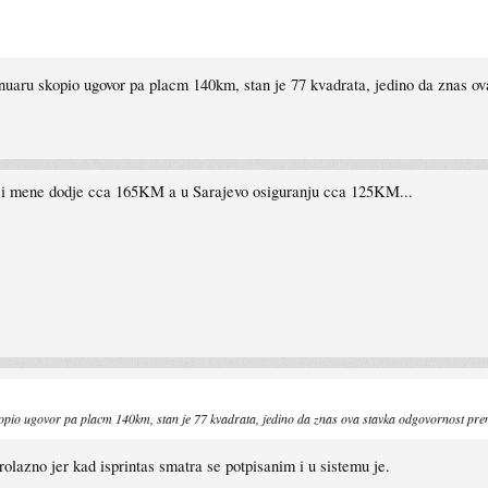
aru skopio ugovor pa placm 140km, stan je 77 kvadrata, jedino da znas ova
plji mene dodje cca 165KM a u Sarajevo osiguranju cca 125KM...
io ugovor pa placm 140km, stan je 77 kvadrata, jedino da znas ova stavka odgovornost prema t
rolazno jer kad isprintas smatra se potpisanim i u sistemu je.