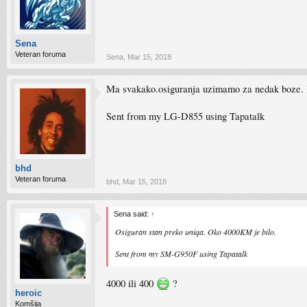
Sena
Veteran foruma
Sena
,
Mar 15, 2018
Ma svakako.osiguranja uzimamo za nedak boze. Na
Sent from my LG-D855 using Tapatalk
bhd
Veteran foruma
bhd
,
Mar 15, 2018
Sena said:
↑
Osiguran stan preko uniqa. Oko 4000KM je bilo.
Sent from my SM-G950F using Tapatalk
4000 ili 400
?
heroic
Komšija