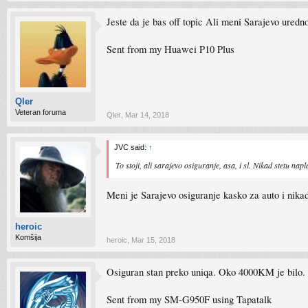
Jeste da je bas off topic Ali meni Sarajevo ured
Sent from my Huawei P10 Plus
Qler
Veteran foruma
Qler
,
Mar 14, 2018
JVC said:
↑
To stoji, ali sarajevo osiguranje, asa, i sl. Nikad stetu nap
Meni je Sarajevo osiguranje kasko za auto i nik
heroic
Komšija
heroic
,
Mar 15, 2018
Osiguran stan preko uniqa. Oko 4000KM je bilo.
Sent from my SM-G950F using Tapatalk