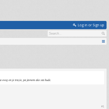
Log in or Sign up
na ovog on je trazio, pa javnem ako sta bude.
#1