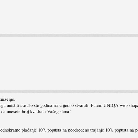
snizenje..
ogu uništiti sve što ste godinama vrijedno stvarali. Putem UNIQA web shopa
e da unesete broj kvadrata Vašeg stana!
jednokratno plaćanje 10% popusta na neodređeno trajanje 10% popusta na p