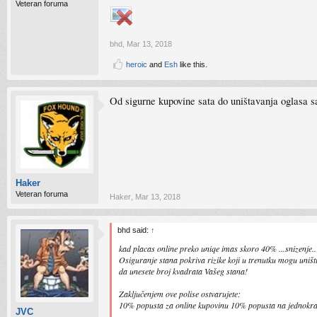
Veteran foruma
bhd
,
Mar 13, 2018
heroic
and
Esh
like this.
Od sigurne kupovine sata do uništavanja oglasa s
Haker
Veteran foruma
Haker
,
Mar 13, 2018
bhd said:
↑
kad placas online preko uniqe imas skoro 40% ...snizenje..
Osiguranje stana pokriva rizike koji u trenutku mogu uniš
da unesete broj kvadrata Vašeg stana!
Zaključenjem ove polise ostvarujete:
10% popusta za online kupovinu 10% popusta na jednokra
JVC