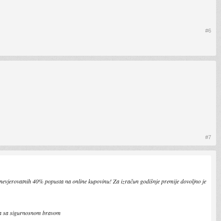
#6
#7
e nevjerovatnih 40% popusta na online kupovinu! Za izračun godišnje premije dovoljno je
ta sa sigurnosnom bravom