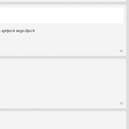
sprijecit nego.lijecit
#2
#3