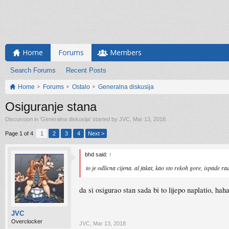
Home
Forums
Members
Search Forums
Recent Posts
Home
Forums
Ostalo
Generalna diskusija
Osiguranje stana
Discussion in '
Generalna diskusija
' started by
JVC
,
Mar 13, 2018
.
Page 1 of 4
1
2
3
4
Next >
bhd said:
↑
to je odlicna cijena. al fakat, kao sto rekoh gore, ispade 
da si osigurao stan sada bi to lijepo naplatio, ha
JVC
Overclocker
JVC
,
Mar 13, 2018