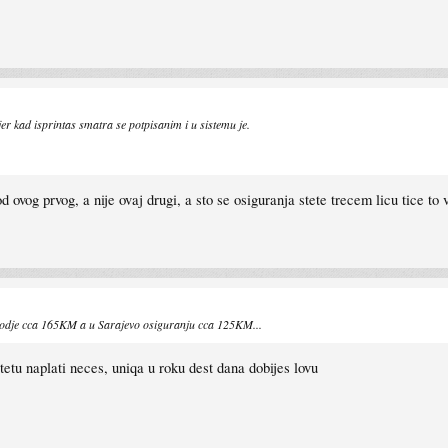
er kad isprintas smatra se potpisanim i u sistemu je.
vog prvog, a nije ovaj drugi, a sto se osiguranja stete trecem licu tice to vi
 dodje cca 165KM a u Sarajevo osiguranju cca 125KM...
 stetu naplati neces, uniqa u roku dest dana dobijes lovu