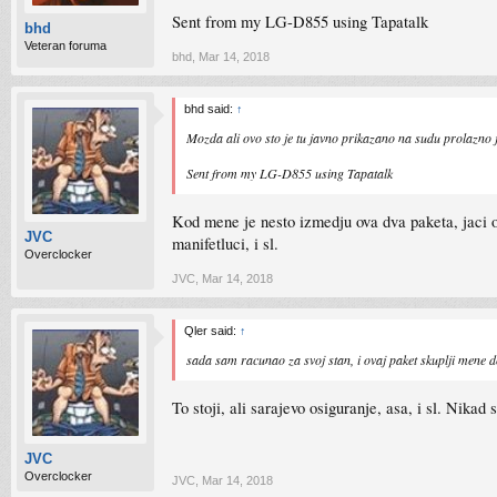
Sent from my LG-D855 using Tapatalk
bhd
Veteran foruma
bhd
,
Mar 14, 2018
bhd said:
↑
Mozda ali ovo sto je tu javno prikazano na sudu prolazno j
Sent from my LG-D855 using Tapatalk
Kod mene je nesto izmedju ova dva paketa, jaci od o
JVC
manifetluci, i sl.
Overclocker
JVC
,
Mar 14, 2018
Qler said:
↑
sada sam racunao za svoj stan, i ovaj paket skuplji mene
To stoji, ali sarajevo osiguranje, asa, i sl. Nikad
JVC
Overclocker
JVC
,
Mar 14, 2018