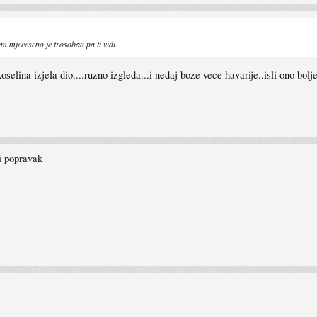
m mjecescno je trosoban pa ti vidi.
oselina izjela dio....ruzno izgleda...i nedaj boze vece havarije..isli ono bolje.
 i popravak