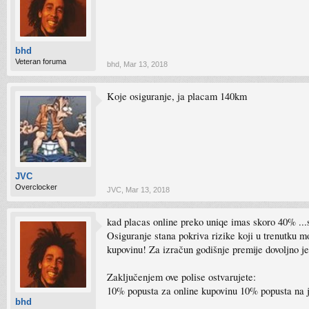
bhd
Veteran foruma
bhd
,
Mar 13, 2018
Koje osiguranje, ja placam 140km
JVC
Overclocker
JVC
,
Mar 13, 2018
kad placas online preko uniqe imas skoro 40% ...
Osiguranje stana pokriva rizike koji u trenutku m
kupovinu! Za izračun godišnje premije dovoljno j
Zaključenjem ove polise ostvarujete:
10% popusta za online kupovinu 10% popusta na 
bhd