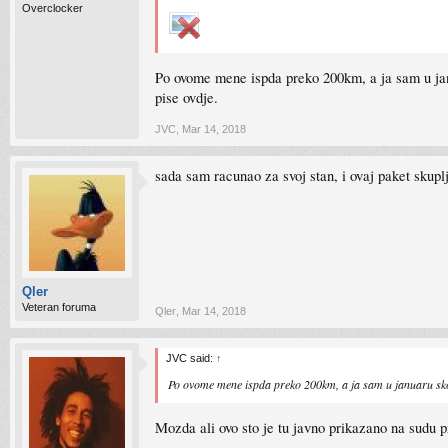
Overclocker
Po ovome mene ispda preko 200km, a ja sam u janu
pise ovdje.
JVC
,
Mar 14, 2018
sada sam racunao za svoj stan, i ovaj paket sku
Qler
Veteran foruma
Qler
,
Mar 14, 2018
JVC said:
↑
Po ovome mene ispda preko 200km, a ja sam u januaru skop
Mozda ali ovo sto je tu javno prikazano na sudu p