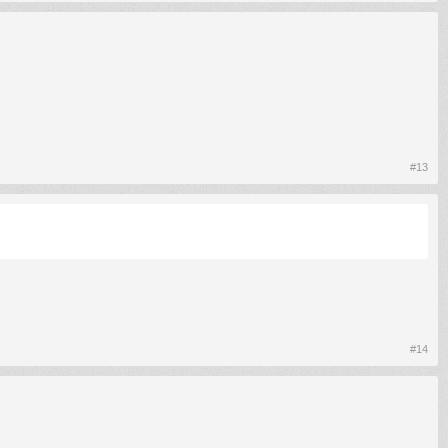
#13
#14