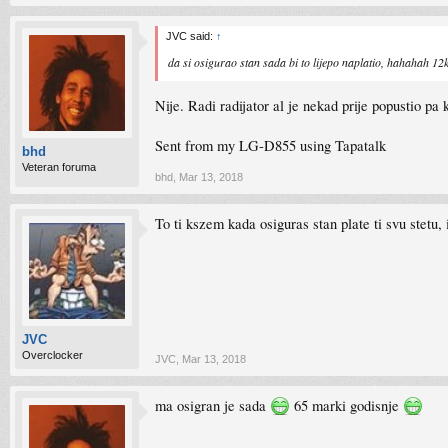
JVC said:
↑
da si osigurao stan sada bi to lijepo naplatio, hahahah 12k
Nije. Radi radijator al je nekad prije popustio pa k
Sent from my LG-D855 using Tapatalk
bhd
Veteran foruma
bhd
,
Mar 13, 2018
To ti kszem kada osiguras stan plate ti svu stetu,
JVC
Overclocker
JVC
,
Mar 13, 2018
ma osigran je sada
65 marki godisnje