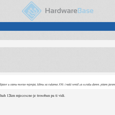
radijator u stanu morao mjenjat, kihnu sa rukama 350. i naki ventil za ozraku damn. pitam jara
hahah 12km mjecescno je trosoban pa ti vidi.