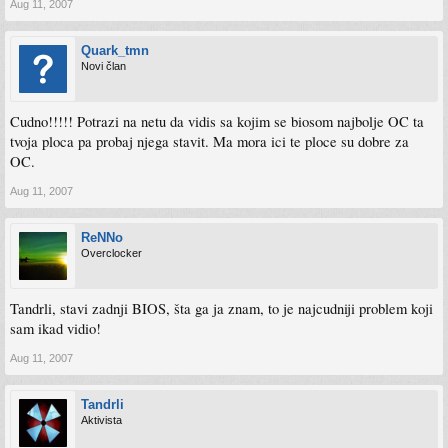
Aug 11, 2007
Quark_tmn
Novi član
Cudno!!!!! Potrazi na netu da vidis sa kojim se biosom najbolje OC ta
tvoja ploca pa probaj njega stavit. Ma mora ici te ploce su dobre za
OC.
Aug 11, 2007
ReNNo
Overclocker
Tandrli, stavi zadnji BIOS, šta ga ja znam, to je najcudniji problem koji
sam ikad vidio!
Aug 11, 2007
Tandrli
Aktivista