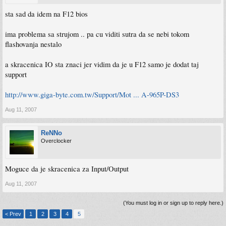
sta sad da idem na F12 bios
ima problema sa strujom .. pa cu viditi sutra da se nebi tokom
flashovanja nestalo
a skracenica IO sta znaci jer vidim da je u F12 samo je dodat taj
support
http://www.giga-byte.com.tw/Support/Mot ... A-965P-DS3
Aug 11, 2007
ReNNo
Overclocker
Moguce da je skracenica za Input/Output
Aug 11, 2007
(You must log in or sign up to reply here.)
< Prev
1
2
3
4
5