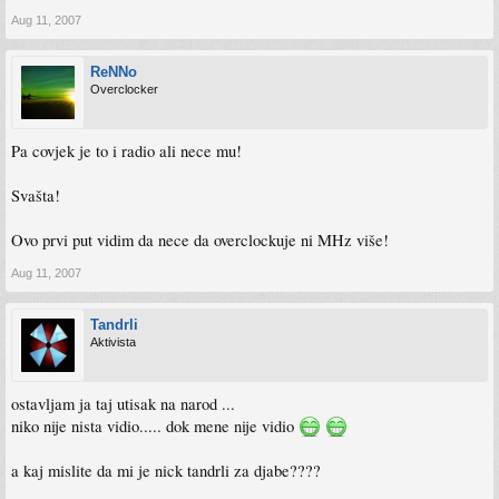
Aug 11, 2007
ReNNo
Overclocker
Pa covjek je to i radio ali nece mu!
Svašta!
Ovo prvi put vidim da nece da overclockuje ni MHz više!
Aug 11, 2007
Tandrli
Aktivista
ostavljam ja taj utisak na narod ...
niko nije nista vidio..... dok mene nije vidio
a kaj mislite da mi je nick tandrli za djabe????