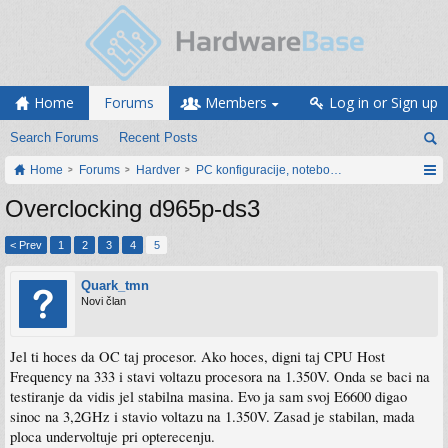
Home
Forums
Members
Log in or Sign up
Search Forums
Recent Posts
Home
Forums
Hardver
PC konfiguracije, notebook računari, servis
Overclocking d965p-ds3
< Prev
1
2
3
4
5
Quark_tmn
Novi član
Jel ti hoces da OC taj procesor. Ako hoces, digni taj CPU Host
Frequency na 333 i stavi voltazu procesora na 1.350V. Onda se baci na
testiranje da vidis jel stabilna masina. Evo ja sam svoj E6600 digao
sinoc na 3,2GHz i stavio voltazu na 1.350V. Zasad je stabilan, mada
ploca undervoltuje pri opterecenju.