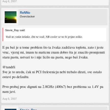
Aug 6, 2007
ReNNo
Overclocker
Stevie_Ray said:
Vodi ta zvaka itekako. Da ne vodi, NB cooler se ne bi grijao toliko.
E pa baš je u tome problem što ta žvaka zadržava toplotu, zato i jeste
vruc, vjeruj mi, imam tu maticnu znam dobro šta je znacilo promjenuti
staru pastu, ustvari to i nije licilo na pastu, nego baš žvaku.
@tandrli
Sve je to uredu, čak ni PCI frekvenicju nebi trebalo dirati, sve ostalo
ostavi po defaultu.
Prvo probaj proc dignuti na 2.8GHz (400x7) bez problema sa 1.4V pa
nam javi.
Aug 6, 2007