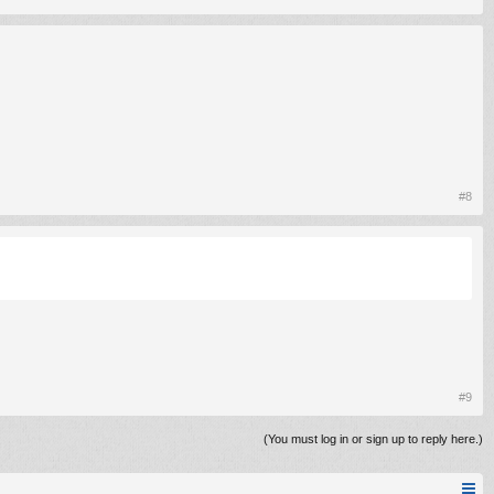
#8
#9
(You must log in or sign up to reply here.)