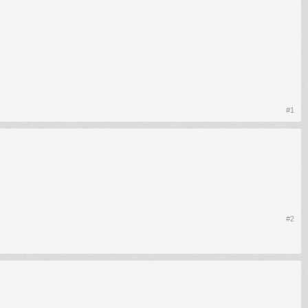
#1
#2