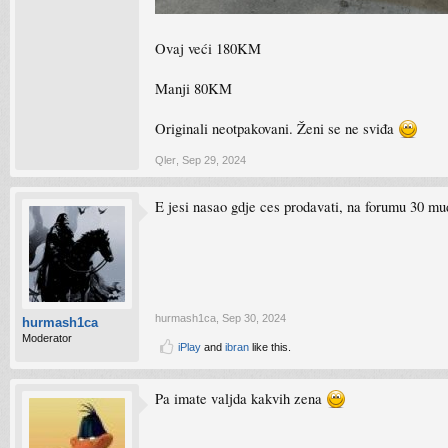
Ovaj veći 180KM
Manji 80KM
Originali neotpakovani. Ženi se ne sviđa
Qler
,
Sep 29, 2024
E jesi nasao gdje ces prodavati, na forumu 30 mu
hurmash1ca
,
Sep 30, 2024
hurmash1ca
Moderator
iPlay
and
ibran
like this.
Pa imate valjda kakvih zena