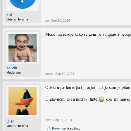
zoi
Veteran foruma
zoi
,
Sep 30, 2024
Mene interesuje kako se zeni ne svidjaju a neot
selvin
Moderator
selvin
,
Sep 30, 2024
Otisla u parfemeriju i provjerila. I ja sam je pitao 
U glavnom, to su next lvl finte
koje mi muski
Qler
,
Sep 30, 2024
Qler
Veteran foruma
Reventon
likes this.