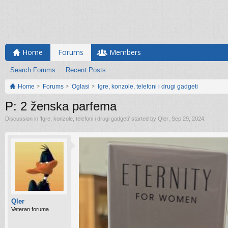
Home
Forums
Members
Search Forums
Recent Posts
Home
Forums
Oglasi
Igre, konzole, telefoni i drugi gadgeti
P: 2 ženska parfema
Discussion in '
Igre, konzole, telefoni i drugi gadgeti
' started by
Qler
,
Sep 29, 2024
.
Qler
Veteran foruma