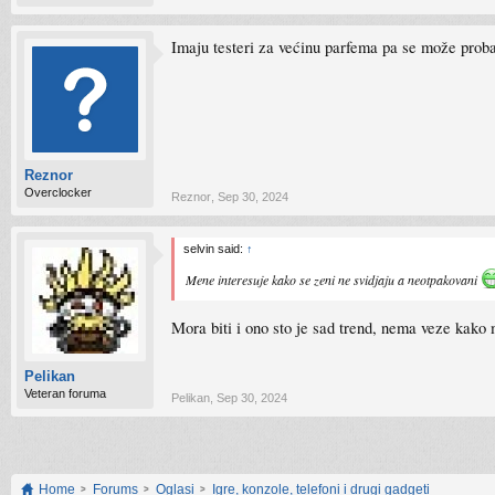
Imaju testeri za većinu parfema pa se može proba
Reznor
Overclocker
Reznor
,
Sep 30, 2024
selvin said:
↑
Mene interesuje kako se zeni ne svidjaju a neotpakovani
Mora biti i ono sto je sad trend, nema veze kako 
Pelikan
Veteran foruma
Pelikan
,
Sep 30, 2024
Home
Forums
Oglasi
Igre, konzole, telefoni i drugi gadgeti