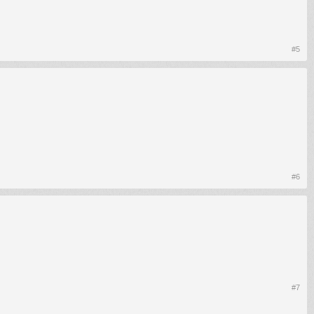
#5
#6
#7