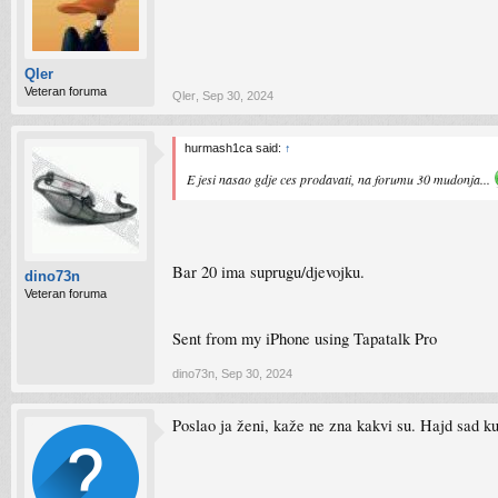
Qler
Veteran foruma
Qler
,
Sep 30, 2024
hurmash1ca said:
↑
E jesi nasao gdje ces prodavati, na forumu 30 mudonja...
Bar 20 ima suprugu/djevojku.
dino73n
Veteran foruma
Sent from my iPhone using Tapatalk Pro
dino73n
,
Sep 30, 2024
Poslao ja ženi, kaže ne zna kakvi su. Hajd sad ku