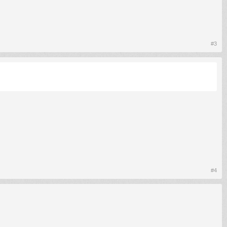
#3
#4