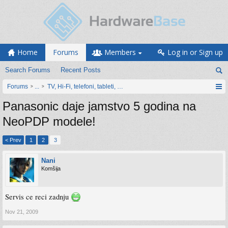
Home
Forums
Members
Log in or Sign up
Search Forums
Recent Posts
Forums
...
TV, Hi-Fi, telefoni, tableti, satovi, IoT oprema
Panasonic daje jamstvo 5 godina na
NeoPDP modele!
< Prev
1
2
3
Nani
Komšija
Servis ce reci zadnju
Nov 21, 2009