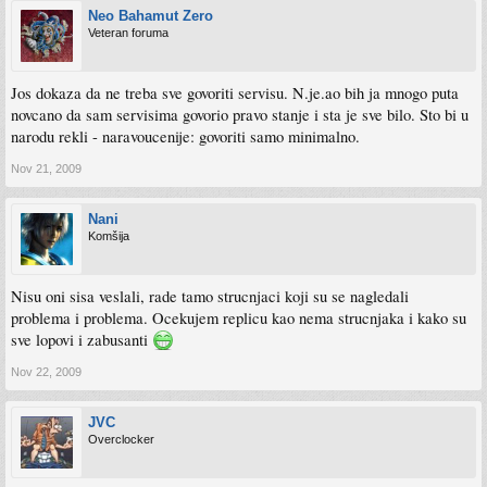
Neo Bahamut Zero
Veteran foruma
Jos dokaza da ne treba sve govoriti servisu. N.je.ao bih ja mnogo puta
novcano da sam servisima govorio pravo stanje i sta je sve bilo. Sto bi u
narodu rekli - naravoucenije: govoriti samo minimalno.
Nov 21, 2009
Nani
Komšija
Nisu oni sisa veslali, rade tamo strucnjaci koji su se nagledali
problema i problema. Ocekujem replicu kao nema strucnjaka i kako su
sve lopovi i zabusanti
Nov 22, 2009
JVC
Overclocker