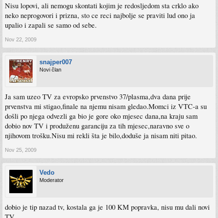
Nisu lopovi, ali nemogu skontati kojim je redosljedom sta crklo ako
neko neprogovori i prizna, sto ce reci najbolje se praviti lud ono ja
upalio i zapali se samo od sebe.
Nov 22, 2009
snajper007
Novi član
Ja sam uzeo TV za evropsko prvenstvo 37/plasma,dva dana prije
prvenstva mi stigao,finale na njemu nisam gledao.Momci iz VTC-a su
došli po njega odvezli ga bio je gore oko mjesec dana,na kraju sam
dobio nov TV i produženu garanciju za tih mjesec,naravno sve o
njihovom trošku.Nisu mi rekli šta je bilo,doduše ja nisam niti pitao.
Nov 25, 2009
Vedo
Moderator
dobio je tip nazad tv, kostala ga je 100 KM popravka, nisu mu dali novi
TV.