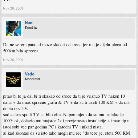
Nov 26, 2009
Nani
Komšija
Da ne serem puno al moze skakat od srece jer mu je cijela ploca od
500km bila sprzena.
Nov 26, 2009
Vedo
Moderator
pitao bi te ja dal bi ti skakao od srece da ti je vrisnuo TV nakon 10
dana + da imas sprzenu grafu & TV + da su ti uzeli 100 KM + da nisi
dobio nov TV.
sad suhva spojit TV sa bilo cim. Napominjem da su mu instalacije
100% ok, dolazio mu majstor 2x i provjeravao instalacije + imao tip u
istoj sobi vec par godina PC i katodni TV i nikad nista.
al kad skontas da su isto tako mogli mu rec "do tebe je, steta 500 KM