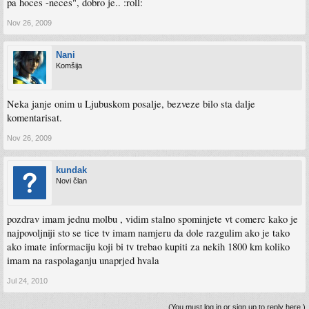
pa hoces -neces", dobro je.. :roll:
Nov 26, 2009
Nani
Komšija
Neka janje onim u Ljubuskom posalje, bezveze bilo sta dalje
komentarisat.
Nov 26, 2009
kundak
Novi član
pozdrav imam jednu molbu , vidim stalno spominjete vt comerc kako je
najpovoljniji sto se tice tv imam namjeru da dole razgulim ako je tako
ako imate informaciju koji bi tv trebao kupiti za nekih 1800 km koliko
imam na raspolaganju unaprjed hvala
Jul 24, 2010
(You must log in or sign up to reply here.)