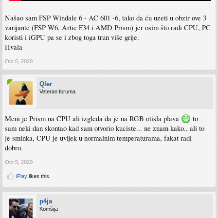
Našao sam FSP Windale 6 - AC 601 -6, tako da ću uzeti u obzir ove 3
varijante (FSP W6, Artic F34 i AMD Prism) jer osim što radi CPU, PC
koristi i iGPU pa se i zbog toga trun više grije.
Hvala
Oct 5, 2020
Qler
Veteran foruma
Meni je Prism na CPU ali izgleda da je na RGB otisla plava
to
sam neki dan skontao kad sam otvorio kuciste... ne znam kako.. ali to
je sminka, CPU je uvijek u normalnim temperaturama, fakat radi
dobro.
Oct 5, 2020
iPlay
likes this.
p4ja
Komšija