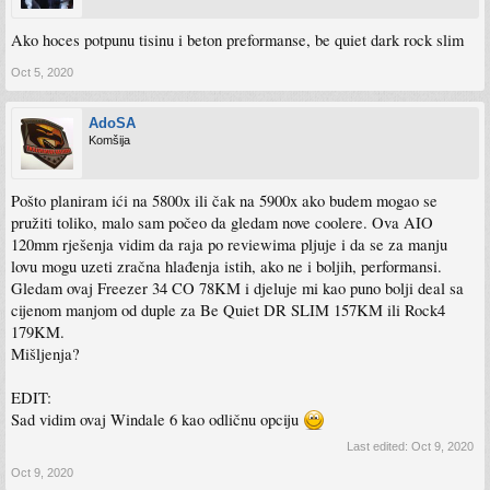
Ako hoces potpunu tisinu i beton preformanse, be quiet dark rock slim
Oct 5, 2020
AdoSA
Komšija
Pošto planiram ići na 5800x ili čak na 5900x ako budem mogao se
pružiti toliko, malo sam počeo da gledam nove coolere. Ova AIO
120mm rješenja vidim da raja po reviewima pljuje i da se za manju
lovu mogu uzeti zračna hlađenja istih, ako ne i boljih, performansi.
Gledam ovaj Freezer 34 CO 78KM i djeluje mi kao puno bolji deal sa
cijenom manjom od duple za Be Quiet DR SLIM 157KM ili Rock4
179KM.
Mišljenja?
EDIT:
Sad vidim ovaj Windale 6 kao odličnu opciju
Last edited:
Oct 9, 2020
Oct 9, 2020