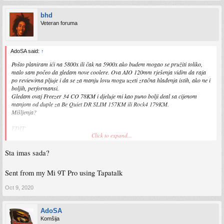
bhd
Veteran foruma
AdoSA said:
↑
Pošto planiram ići na 5800x ili čak na 5900x ako budem mogao se pružiti toliko,
malo sam počeo da gledam nove coolere. Ova AIO 120mm rješenja vidim da raja
po reviewima pljuje i da se za manju lovu mogu uzeti zračna hlađenja istih, ako ne i
boljih, performansi.
Gledam ovaj Freezer 34 CO 78KM i djeluje mi kao puno bolji deal sa cijenom
manjom od duple za Be Quiet DR SLIM 157KM ili Rock4 179KM.
Mišljenja?
EDIT:
Click to expand...
Sad vidim ovaj Windale 6 kao odličnu opciju
Sta imas sada?
Sent from my Mi 9T Pro using Tapatalk
Oct 9, 2020
AdoSA
Komšija