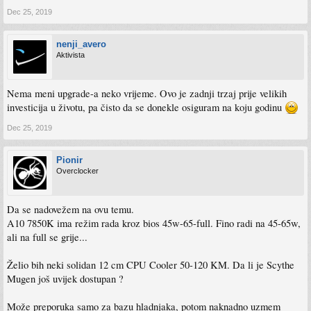
Dec 25, 2019
nenji_avero
Aktivista
Nema meni upgrade-a neko vrijeme. Ovo je zadnji trzaj prije velikih
investicija u životu, pa čisto da se donekle osiguram na koju godinu
Dec 25, 2019
Pionir
Overclocker
Da se nadovežem na ovu temu.
A10 7850K ima režim rada kroz bios 45w-65-full. Fino radi na 45-65w,
ali na full se grije...
Želio bih neki solidan 12 cm CPU Cooler 50-120 KM. Da li je Scythe
Mugen još uvijek dostupan ?
Može preporuka samo za bazu hladnjaka, potom naknadno uzmem