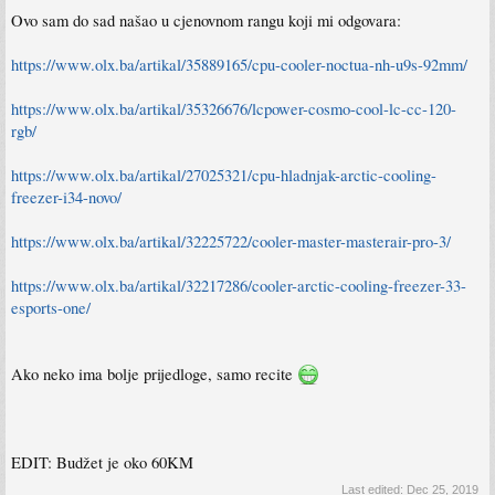
Ovo sam do sad našao u cjenovnom rangu koji mi odgovara:
https://www.olx.ba/artikal/35889165/cpu-cooler-noctua-nh-u9s-92mm/
https://www.olx.ba/artikal/35326676/lcpower-cosmo-cool-lc-cc-120-
rgb/
https://www.olx.ba/artikal/27025321/cpu-hladnjak-arctic-cooling-
freezer-i34-novo/
https://www.olx.ba/artikal/32225722/cooler-master-masterair-pro-3/
https://www.olx.ba/artikal/32217286/cooler-arctic-cooling-freezer-33-
esports-one/
Ako neko ima bolje prijedloge, samo recite
EDIT: Budžet je oko 60KM
Last edited:
Dec 25, 2019