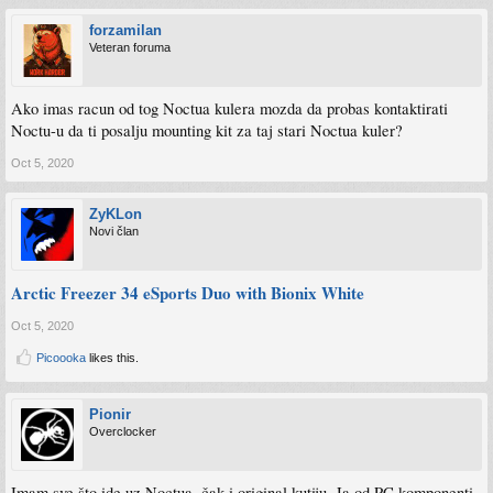
forzamilan
Veteran foruma
Ako imas racun od tog Noctua kulera mozda da probas kontaktirati
Noctu-u da ti posalju mounting kit za taj stari Noctua kuler?
Oct 5, 2020
ZyKLon
Novi član
Arctic Freezer 34 eSports Duo with Bionix White
Oct 5, 2020
Picoooka
likes this.
Pionir
Overclocker
Imam sve što ide uz Noctua, čak i original kutiju. Ja od PC komponenti