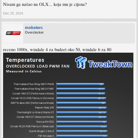
Nisam ga našao na OLX... koja mu je cijena?
Dec 25, 2019
mobsterc
Overclocker
receno 1000x, windale 4 za budzet oko 50, windale 6 za 80