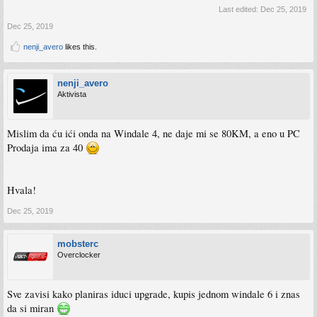
Last edited:
Dec 25, 2019
Dec 25, 2019
nenji_avero
likes this.
nenji_avero
Aktivista
Mislim da ću ići onda na Windale 4, ne daje mi se 80KM, a eno u PC
Prodaja ima za 40
Hvala!
Dec 25, 2019
mobsterc
Overclocker
Sve zavisi kako planiras iduci upgrade, kupis jednom windale 6 i znas
da si miran