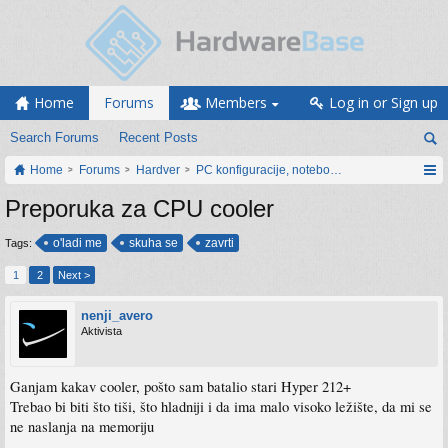
Home
Forums
Members
Log in or Sign up
Search Forums
Recent Posts
Home
Forums
Hardver
PC konfiguracije, notebook računari, servis
Preporuka za CPU cooler
o'ladi me
skuha se
zavrti
Tags:
1
2
Next >
nenji_avero
Aktivista
Ganjam kakav cooler, pošto sam batalio stari Hyper 212+
Trebao bi biti što tiši, što hladniji i da ima malo visoko ležište, da mi se
ne naslanja na memoriju