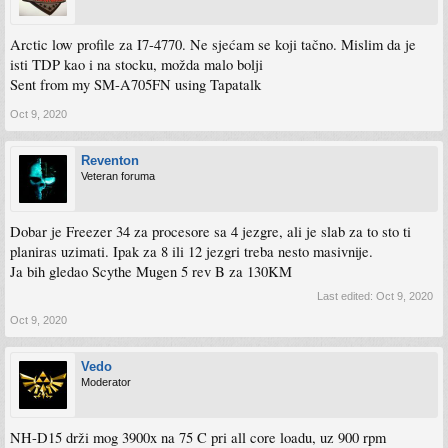
Arctic low profile za I7-4770. Ne sjećam se koji tačno. Mislim da je
isti TDP kao i na stocku, možda malo bolji
Sent from my SM-A705FN using Tapatalk
Oct 9, 2020
Reventon
Veteran foruma
Dobar je Freezer 34 za procesore sa 4 jezgre, ali je slab za to sto ti
planiras uzimati. Ipak za 8 ili 12 jezgri treba nesto masivnije.
Ja bih gledao Scythe Mugen 5 rev B za 130KM
Last edited:
Oct 9, 2020
Oct 9, 2020
Vedo
Moderator
NH-D15 drži mog 3900x na 75 C pri all core loadu, uz 900 rpm