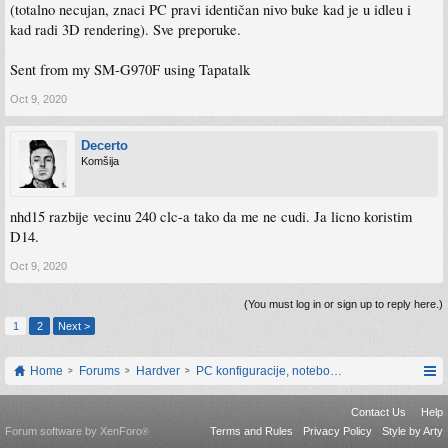
(totalno necujan, znaci PC pravi identičan nivo buke kad je u idleu i
kad radi 3D rendering). Sve preporuke.
Sent from my SM-G970F using Tapatalk
Oct 9, 2020
Decerto
Komšija
nhd15 razbije vecinu 240 clc-a tako da me ne cudi. Ja licno koristim
D14.
Oct 9, 2020
(You must log in or sign up to reply here.)
1
2
Next >
Home
Forums
Hardver
PC konfiguracije, notebook računari, servis
Contact Us
Help
Forum software by XenForo
Terms and Rules
Privacy Policy
Style by Arty
®