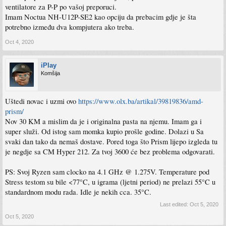
ventilatore za P-P po vašoj preporuci.
Imam Noctua NH-U12P-SE2 kao opciju da prebacim gdje je šta
potrebno između dva kompjutera ako treba.
Oct 4, 2020
iPlay
Komšija
Uštedi novac i uzmi ovo
https://www.olx.ba/artikal/39819836/amd-
prism/
Nov 30 KM a mislim da je i originalna pasta na njemu. Imam ga i
super služi. Od istog sam momka kupio prošle godine. Dolazi u Sa
svaki dan tako da nemaš dostave. Pored toga što Prism lijepo izgleda tu
je negdje sa CM Hyper 212. Za tvoj 3600 će bez problema odgovarati.
PS: Svoj Ryzen sam clocko na 4.1 GHz @ 1.275V. Temperature pod
Stress testom su bile <77°C, u igrama (ljetni period) ne prelazi 55°C u
standardnom modu rada. Idle je nekih cca. 35°C.
Last edited:
Oct 5, 2020
Oct 5, 2020