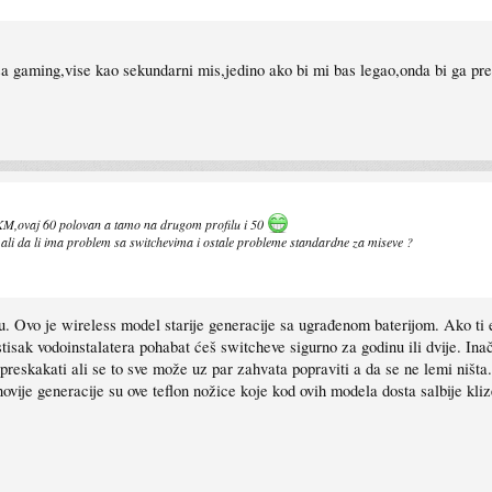
za gaming,vise kao sekundarni mis,jedino ako bi mi bas legao,onda bi ga pre
0 KM,ovaj 60 polovan a tamo na drugom profilu i 50
 ali da li ima problem sa switchevima i ostale probleme standardne za miseve ?
. Ovo je wireless model starije generacije sa ugrađenom baterijom. Ako ti e
isak vodoinstalatera pohabat ćeš switcheve sigurno za godinu ili dvije. Inač
preskakati ali se to sve može uz par zahvata popraviti a da se ne lemi ništa.
je generacije su ove teflon nožice koje kod ovih modela dosta salbije klize 