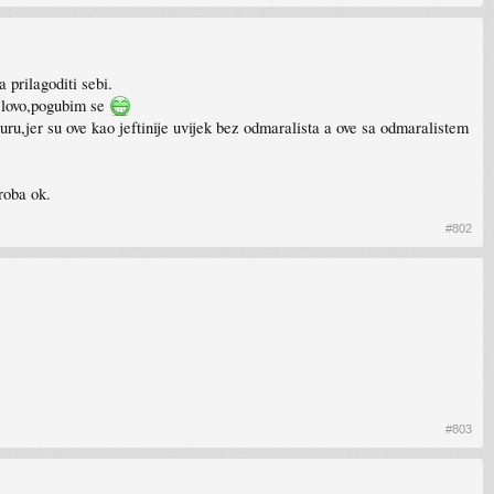
 prilagoditi sebi.
slovo,pogubim se
ru,jer su ove kao jeftinije uvijek bez odmaralista a ove sa odmaralistem
roba ok.
#802
#803