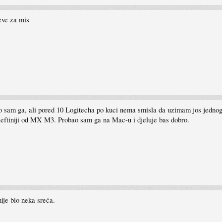
heve za mis
 sam ga, ali pored 10 Logitecha po kuci nema smisla da uzimam jos jednog
 jeftiniji od MX M3. Probao sam ga na Mac-u i djeluje bas dobro.
ije bio neka sreća.