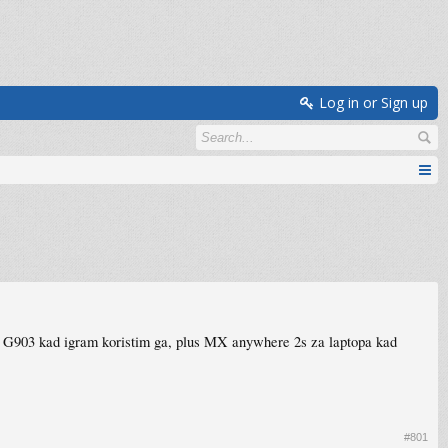
Log in or Sign up
G903 kad igram koristim ga, plus MX anywhere 2s za laptopa kad
#801