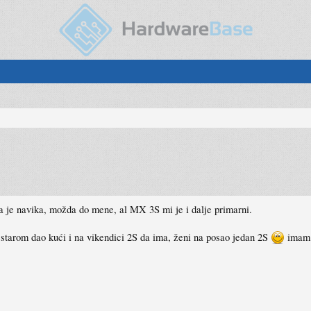
a je navika, možda do mene, al MX 3S mi je i dalje primarni.
tarom dao kući i na vikendici 2S da ima, ženi na posao jedan 2S
imam 