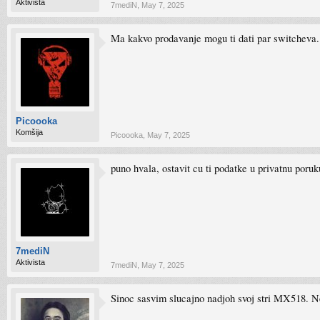
Aktivista
7mediN
,
May 7, 2025
Ma kakvo prodavanje mogu ti dati par switcheva.
Picoooka
Komšija
Picoooka
,
May 7, 2025
puno hvala, ostavit cu ti podatke u privatnu poruk
7mediN
Aktivista
7mediN
,
May 7, 2025
Sinoc sasvim slucajno nadjoh svoj stri MX518. Ne