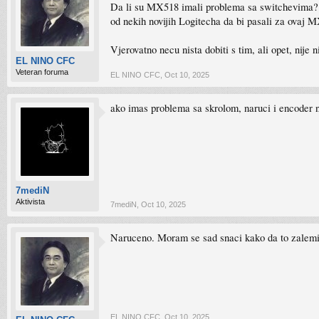
Da li su MX518 imali problema sa switchevima? K
od nekih novijih Logitecha da bi pasali za ovaj 
Vjerovatno necu nista dobiti s tim, ali opet, nije
EL NINO CFC
Veteran foruma
EL NINO CFC
,
Oct 10, 2025
ako imas problema sa skrolom, naruci i encoder 
7mediN
Aktivista
7mediN
,
Oct 10, 2025
Naruceno. Moram se sad snaci kako da to zalem
EL NINO CFC
,
Oct 10, 2025