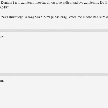
ontam i njih zamjeniti mozda, ali cu prvo vidjeti kad ovo zamjenim. Da l
MX518?
 ni neka investicija, a ovaj MX518 mi je bas drag, vraca me u doba bez subskr
novi
im.