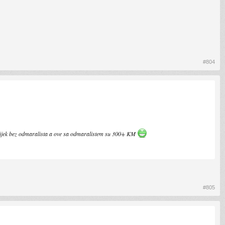
#804
e uvijek bez odmaralista a ove sa odmaralistem su 300+ KM
#805