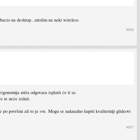
bacio na desktop...mislim na neki wireless
#806
rgonomija miša odgovara isplatit će ti se.
e te neće izdati.
po površini ali to je sve. Mogu se naknadno kupiti kvalitetniji glideovi
#807