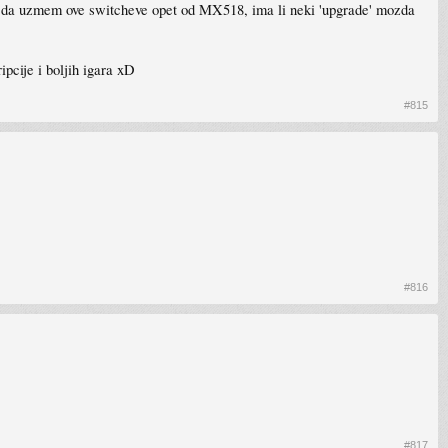
i da uzmem ove switcheve opet od MX518, ima li neki 'upgrade' mozda
ipcije i boljih igara xD
#815
#816
#817