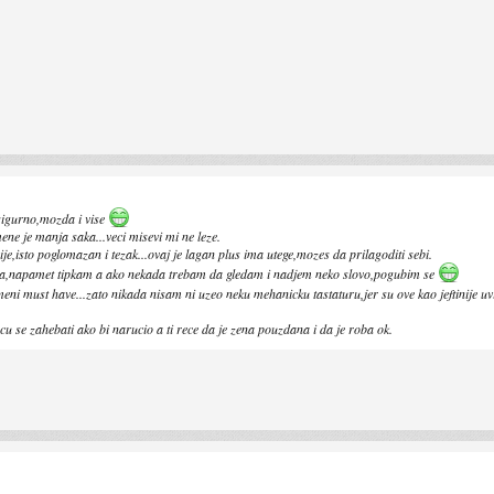
igurno,mozda i vise
ene je manja saka...veci misevi mi ne leze.
je,isto poglomazan i tezak...ovaj je lagan plus ima utege,mozes da prilagoditi sebi.
guma,napamet tipkam a ako nekada trebam da gledam i nadjem neko slovo,pogubim se
e meni must have...zato nikada nisam ni uzeo neku mehanicku tastaturu,jer su ove kao jeftinij
 se zahebati ako bi narucio a ti rece da je zena pouzdana i da je roba ok.