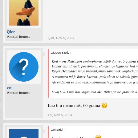
Qler
Veteran foruma
Qler
,
Nov 5, 2024
zippoo said:
↑
Kod mene Redragon centrophorus 3200 dpi vec 5 godina s
Dobar mis ali nista posebno ali eto meni je legao,jer kod m
Razer Deathader mi je prevelik,imao sam i neki logitech pri
A tastatura mi je Razer Lycosa...pola slova se skinula 
Ali svidja mi se ,ima veliko odmaraliste za dlanove a to j
zoi
Ovaj G703 nije bas lagan,ima oko 100gr,pa ne znam da li cu
Veteran foruma
Eno ti u mene miš, 66 grama
zoi
,
Nov 5, 2024
zoi said:
↑