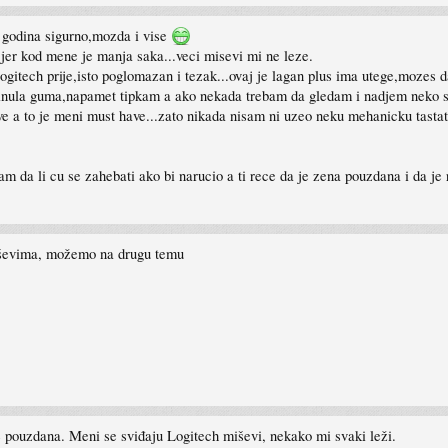
godina sigurno,mozda i vise
,jer kod mene je manja saka...veci misevi mi ne leze.
gitech prije,isto poglomazan i tezak...ovaj je lagan plus ima utege,mozes da
skinula guma,napamet tipkam a ako nekada trebam da gledam i nadjem neko 
ve a to je meni must have...zato nikada nisam ni uzeo neku mehanicku tastatu
 da li cu se zahebati ako bi narucio a ti rece da je zena pouzdana i da je 
iševima, možemo na drugu temu
je pouzdana. Meni se sviđaju Logitech miševi, nekako mi svaki leži.