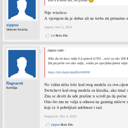
Eno ti u mene miš, 66 grama
Nije wireless
A vjerujem da je dobar ali ne treba mi primatno 
zippoo
zippoo
,
Nov 5, 2024
Veteran foruma
zoi
likes this.
zippoo said:
↑
Niko da mi kaze valja li Logitech G703 ...novi su oko 20
Da pazarim ovo ako valja...ovako po specifikacijama valja
https://olx.ba/artikal/64300890
Ragnarok
Ne vidim ništa loše kod ovog modela za ovu cijenu
Komšija
Switchevi kod ovog modela su klasika, ako imaš st
Zna se desiti da uđe prašine u scroll pa da počne 
Ono što mu ne valja u odnosu na gaming miševe novi
koji će ti poboljšati udobnost i rad.
Ragnarok
,
Nov 6, 2024
zippoo
likes this.