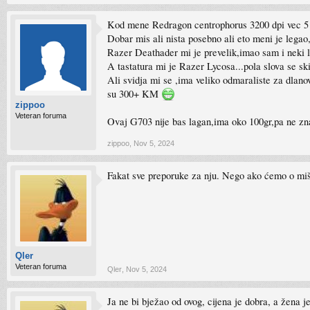
Kod mene Redragon centrophorus 3200 dpi vec 5 
Dobar mis ali nista posebno ali eto meni je legao
Razer Deathader mi je prevelik,imao sam i neki lo
A tastatura mi je Razer Lycosa...pola slova se 
Ali svidja mi se ,ima veliko odmaraliste za dlano
su 300+ KM
zippoo
Veteran foruma
Ovaj G703 nije bas lagan,ima oko 100gr,pa ne znam
zippoo
,
Nov 5, 2024
Fakat sve preporuke za nju. Nego ako ćemo o m
Qler
Veteran foruma
Qler
,
Nov 5, 2024
Ja ne bi bježao od ovog, cijena je dobra, a žena 