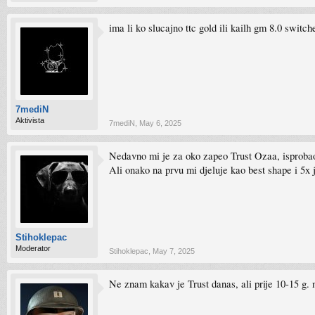
ima li ko slucajno ttc gold ili kailh gm 8.0 switc
7mediN
Aktivista
7mediN
,
May 6, 2025
Nedavno mi je za oko zapeo Trust Ozaa, isprobao
Ali onako na prvu mi djeluje kao best shape i 5x
Stihoklepac
Moderator
Stihoklepac
,
May 7, 2025
Ne znam kakav je Trust danas, ali prije 10-15 g. n