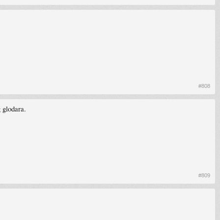
#808
 glodara.
#809