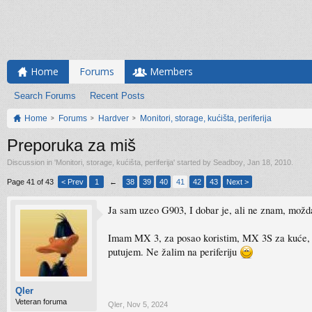
Home
Forums
Members
Search Forums
Recent Posts
Home
Forums
Hardver
Monitori, storage, kućišta, periferija
Preporuka za miš
Discussion in '
Monitori, storage, kućišta, periferija
' started by
Seadboy
,
Jan 18, 2010
.
Page 41 of 43
< Prev
1
←
38
39
40
41
42
43
Next >
Ja sam uzeo G903, I dobar je, ali ne znam, možd
Imam MX 3, za posao koristim, MX 3S za kuće, s
putujem. Ne žalim na periferiju
Qler
Veteran foruma
Qler
,
Nov 5, 2024