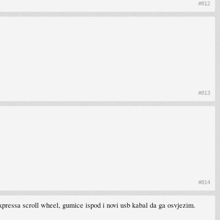
#812
#813
#814
xpressa scroll wheel, gumice ispod i novi usb kabal da ga osvjezim.