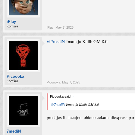
iPlay
Komšija
iPlay
,
May 7, 2025
@7mediN
Imam ja Kailh GM 8.0
Picoooka
Komšija
Picoooka
,
May 7, 2025
Picoooka said:
↑
@7mediN
Imam ja Kailh GM 8.0
prodajes li slucajno, obicno cekam aliexpress par
7mediN