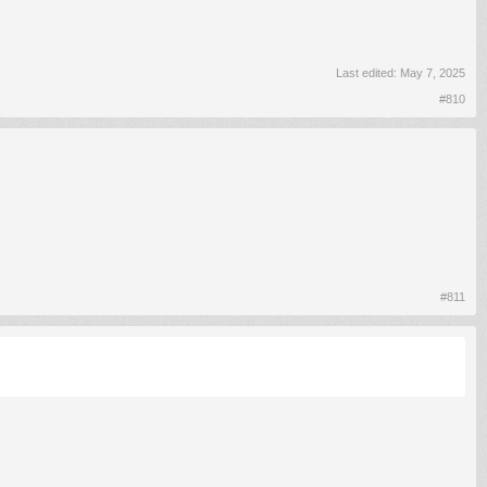
Last edited:
May 7, 2025
#810
#811