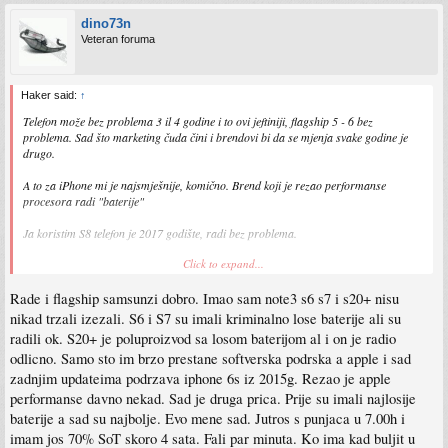
dino73n
Veteran foruma
Haker said:
↑
Telefon može bez problema 3 il 4 godine i to ovi jeftiniji, flagship 5 - 6 bez
problema. Sad što marketing čuda čini i brendovi bi da se mjenja svake godine je
drugo.
A to za iPhone mi je najsmješnije, komično. Brend koji je rezao performanse
procesora radi "baterije"
Ja koristim S8 telefon je 2017 godište, radi bez problema.
Click to expand...
Sent from my SM-G950F using Tapatalk
Rade i flagship samsunzi dobro. Imao sam note3 s6 s7 i s20+ nisu
nikad trzali izezali. S6 i S7 su imali kriminalno lose baterije ali su
radili ok. S20+ je poluproizvod sa losom baterijom al i on je radio
odlicno. Samo sto im brzo prestane softverska podrska a apple i sad
zadnjim updateima podrzava iphone 6s iz 2015g. Rezao je apple
performanse davno nekad. Sad je druga prica. Prije su imali najlosije
baterije a sad su najbolje. Evo mene sad. Jutros s punjaca u 7.00h i
imam jos 70% SoT skoro 4 sata. Fali par minuta. Ko ima kad buljit u