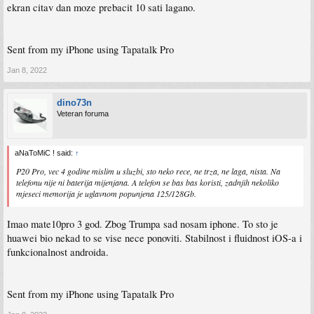
ekran citav dan moze prebacit 10 sati lagano.
Sent from my iPhone using Tapatalk Pro
Jan 8, 2022
dino73n
Veteran foruma
aNaToMiC ! said:
↑
P20 Pro, vec 4 godine mislim u sluzbi, sto neko rece, ne trza, ne laga, nista. Na
telefonu nije ni baterija mijenjana. A telefon se bas bas koristi, zadnjih nekoliko
mjeseci memorija je uglavnom popunjena 125/128Gb.
Imao mate10pro 3 god. Zbog Trumpa sad nosam iphone. To sto je
huawei bio nekad to se vise nece ponoviti. Stabilnost i fluidnost iOS-a i
funkcionalnost androida.
Sent from my iPhone using Tapatalk Pro