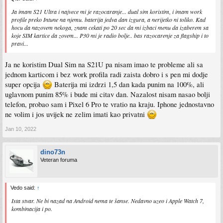
Ja imam S21 Ultra i najvece mi je razocaranje... dual sim koristim, i imam work
profile preko Intune na njemu. baterija jedva dan izgura, a nerijetko ni toliko. Kad
hocu da nazovem nekoga, znam cekati po 20 sec da mi izbaci menu da izaberem sa
koje SIM kartice da zovem... P30 mi je radio bolje.. bas razocarenje za flagship i to
pravi...
Ja ne koristim Dual Sim na S21U pa nisam imao te probleme ali sa
jednom karticom i bez work profila radi zaista dobro i s pen mi dodje
super opcija
Baterija mi izdrzi 1,5 dan kada punim na 100%, ali
uglavnom punim 85% i bude mi citav dan. Nazalost nisam nasao bolji
telefon, probao sam i Pixel 6 Pro te vratio na kraju. Iphone jednostavno
ne volim i jos uvijek ne zelim imati kao privatni
Jan 10, 2022
dino73n
Veteran foruma
Vedo said:
↑
Ista stvar. Ne bi nazad na Android nema te šanse. Nedavno uzeo i Apple Watch 7,
kombinacija i po.