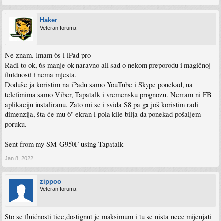
Haker
Veteran foruma
Ne znam. Imam 6s i iPad pro
Radi to ok, 6s manje ok naravno ali sad o nekom preporodu i magičnoj
fluidnosti i nema mjesta.
Doduše ja koristim na iPadu samo YouTube i Skype ponekad, na
telefonima samo Viber, Tapatalk i vremensku prognozu. Nemam ni FB
aplikaciju instaliranu. Zato mi se i sviđa S8 pa ga još koristim radi
dimenzija, šta će mu 6" ekran i pola kile bilja da ponekad pošaljem
poruku.
Sent from my SM-G950F using Tapatalk
Jan 8, 2022
zippoo
Veteran foruma
Sto se fluidnosti tice,dostignut je maksimum i tu se nista nece mijenjati