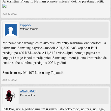
Ja koristim iPhone 5. Nemam planove mijenjat dok ne prestane raditi.
Jan 8, 2022
zippoo
Veteran foruma
Ma nema vise trzanja osim ako nisu ovi entry level/low end telefoni...a
takve ima Samsung najvise...modeli A01,A02,A03 koji se u BiH
prodaju po 400 KM...onda A11,A12 i vise...ljudi nemaju pojma sta
kupuju i sta je ispod te naljepnice Samsung...meni je ono kriminalno,da
onako slabe telefone prodaju u 2021. godini
Sent from my Mi 10T Lite using Tapatalk
Jan 8, 2022
aNaToMiC !
Overclocker
P20 Pro, vec 4 godine mislim u sluzbi, sto neko rece, ne trza, ne laga,