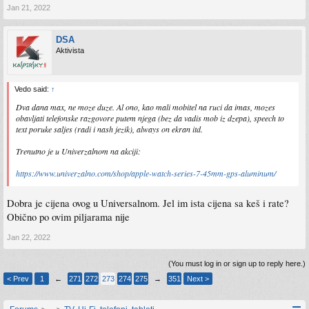
Jan 21, 2022
DSA
Aktivista
Vedo said:
↑
Dva dana max, ne moze duze. Al ono, kao mali mobitel na ruci da imas, mozes
obavljati telefonske razgovore putem njega (bez da vadis mob iz dzepa), speech to
text poruke saljes (radi i nash jezik), always on ekran itd.
Trenutno je u Univerzalnom na akciji:
https://www.univerzalno.com/shop/apple-watch-series-7-45mm-gps-aluminum/
Dobra je cijena ovog u Universalnom. Jel im ista cijena sa keš i rate?
Obično po ovim piljarama nije
Jan 22, 2022
(You must log in or sign up to reply here.)
< Prev
1
←
271
272
273
274
275
→
351
Next >