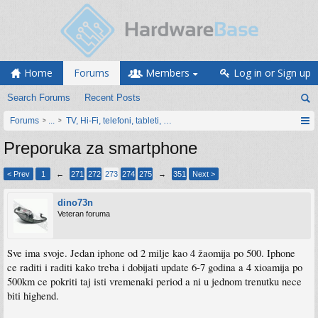
Home
Forums
Members
Log in or Sign up
Search Forums
Recent Posts
Forums
...
TV, Hi-Fi, telefoni, tableti, satovi, IoT oprema
Preporuka za smartphone
< Prev
1
←
271
272
273
274
275
→
351
Next >
dino73n
Veteran foruma
Sve ima svoje. Jedan iphone od 2 milje kao 4 žaomija po 500. Iphone
ce raditi i raditi kako treba i dobijati update 6-7 godina a 4 xioamija po
500km ce pokriti taj isti vremenaki period a ni u jednom trenutku nece
biti highend.