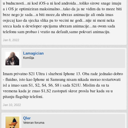
u buducnosti...ni kod iOS-a ni kod androida...toliko sirove snage imaju
a i OS je optimiziran maksimalno...tako da ja ne vidim da to moze biti
brze nego je sada...u biti moze,da ubrzas animacije ali onda imas
osjecaj kao da sjecka slika pa to vecini ne godi...nije ni meni neka
sreca kada u developer opcijama ubrzam animacije...na ovom sada
telefonu sam probao i vratio na default,samo pokvari animaciju.
Jan 8, 2022
Lamagician
Komšija
Imam privatno S21 Ultra i sluzbeni Iphone 13. Oba rade jednako dobro
- fluidno, isto kao Iphone ni Samsung nisam nikada morao restartovati
isl a imao sam S1, S2, S4, S6, S8 i sada S21U. Mislim da su ta
vremena kada je znao S1,S2 zastopati skroz prosla bar kada su u
pitanju flagship telefoni.
Jan 10, 2022
Qler
Veteran foruma