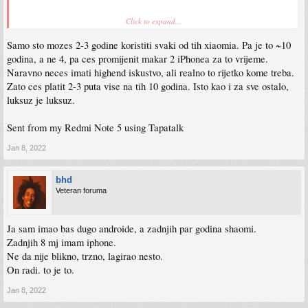
Click to expand...
Sent from my iPhone using Tapatalk Pro
Samo sto mozes 2-3 godine koristiti svaki od tih xiaomia. Pa je to ~10
godina, a ne 4, pa ces promijenit makar 2 iPhonea za to vrijeme.
Naravno neces imati highend iskustvo, ali realno to rijetko kome treba.
Zato ces platit 2-3 puta vise na tih 10 godina. Isto kao i za sve ostalo,
luksuz je luksuz.
Sent from my Redmi Note 5 using Tapatalk
Jan 8, 2022
bhd
Veteran foruma
Ja sam imao bas dugo androide, a zadnjih par godina shaomi.
Zadnjih 8 mj imam iphone.
Ne da nije blikno, trzno, lagirao nesto.
On radi. to je to.
Jan 8, 2022