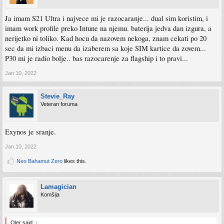
Ja imam S21 Ultra i najvece mi je razocaranje... dual sim koristim, i
imam work profile preko Intune na njemu. baterija jedva dan izgura, a
nerijetko ni toliko. Kad hocu da nazovem nekoga, znam cekati po 20
sec da mi izbaci menu da izaberem sa koje SIM kartice da zovem...
P30 mi je radio bolje.. bas razocarenje za flagship i to pravi...
Jan 10, 2022
Stevie_Ray
Veteran foruma
Exynos je sranje.
Jan 10, 2022
Neo Bahamut Zero
likes this.
Lamagician
Komšija
Qler said:
↑