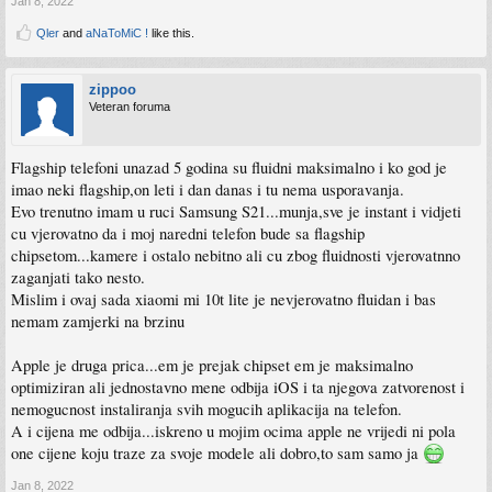
Jan 8, 2022
Qler
and
aNaToMiC !
like this.
zippoo
Veteran foruma
Flagship telefoni unazad 5 godina su fluidni maksimalno i ko god je
imao neki flagship,on leti i dan danas i tu nema usporavanja.
Evo trenutno imam u ruci Samsung S21...munja,sve je instant i vidjeti
cu vjerovatno da i moj naredni telefon bude sa flagship
chipsetom...kamere i ostalo nebitno ali cu zbog fluidnosti vjerovatnno
zaganjati tako nesto.
Mislim i ovaj sada xiaomi mi 10t lite je nevjerovatno fluidan i bas
nemam zamjerki na brzinu
Apple je druga prica...em je prejak chipset em je maksimalno
optimiziran ali jednostavno mene odbija iOS i ta njegova zatvorenost i
nemogucnost instaliranja svih mogucih aplikacija na telefon.
A i cijena me odbija...iskreno u mojim ocima apple ne vrijedi ni pola
one cijene koju traze za svoje modele ali dobro,to sam samo ja
Jan 8, 2022