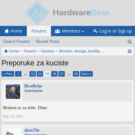
Home
Forums
Members
Log in or Sign up
Search Forums
Recent Posts
Home
Forums
Hardver
Monitori, storage, kućišta, periferija
Preporuke za kuciste
< Prev
1
←
53
54
55
56
57
→
68
Next >
BiceBolje
Overclocker
Brinem se za tebe, Dino.
May 13, 2024
dino73n