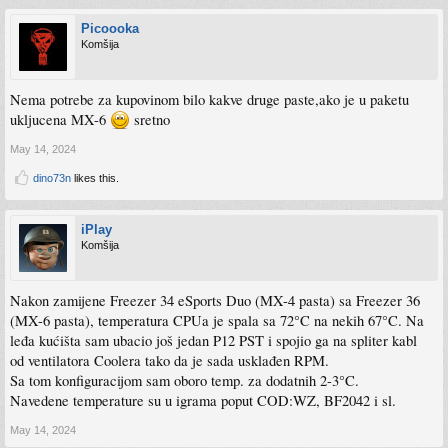
Picoooka
Komšija
Nema potrebe za kupovinom bilo kakve druge paste,ako je u paketu
ukljucena MX-6
sretno
May 14, 2024
dino73n
likes this.
iPlay
Komšija
Nakon zamijene Freezer 34 eSports Duo (MX-4 pasta) sa Freezer 36
(MX-6 pasta), temperatura CPUa je spala sa 72°C na nekih 67°C. Na
leđa kućišta sam ubacio još jedan P12 PST i spojio ga na spliter kabl
od ventilatora Coolera tako da je sada usklađen RPM.
Sa tom konfiguracijom sam oboro temp. za dodatnih 2-3°C.
Navedene temperature su u igrama poput COD:WZ, BF2042 i sl.
May 14, 2024