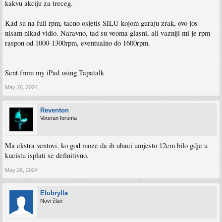
kakvu akciju za treceg.
Kad su na full rpm, tacno osjetis SILU kojom guraju zrak, ovo jos
nisam nikad vidio. Naravno, tad su veoma glasni, ali vazniji mi je rpm
raspon od 1000-1300rpm, eventualno do 1600rpm.
Sent from my iPad using Tapatalk
May 26, 2024
Reventon
Veteran foruma
Ma ekstra ventovi, ko god moze da ih ubaci umjesto 12cm bilo gdje u
kucistu isplati se definitivno.
May 26, 2024
Elubrylla
Novi član