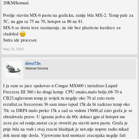
20KM/komad.
Poslije stavim MX-6 pastu na graficku, ranije bila MX-2. Temp pale za
5C, na gpu sa 75 na 70, hotspot sa 86 na 81.
MX-6 se dosta teze razmazuje, ne ide bez plasticne kasikice za
sladoled
Sutra ide procesor.
May 23, 2024
dino73n
Veteran foruma
I ja sam se juce spakovao u Cougar MX600 i instalirao Liquid
Freezera III 360 i ko drugi komp. CPU onako,malo bolje,68-70 u
CB23,uglavnom temp je uvijek tu negdje oko 70 al zato raste
rezultat,sa freezerom 36 sam imao ispod 15k da bi zadrzao temp oko
70c sa DRP4 malo preko 15k a sad sa vodom 15600,al zato grafa je se
obradovala pravo. U igrama jedva da 60c dokuci gpu al hotspot me
zeza jos od ranije,morat cu je otvoriti pa staviti novu pastu. Grafa je
prije bila na vodi i ovaj zracni hladnjak je nov,nije uopste radio nikad
dok meni nije dosla. Vjerovatno kod montaze zracnjaka negdje fali