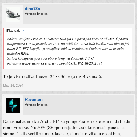
dino73n
Veteran foruma
iPlay said:
↑
Nakon zamijene Freezer 34 eSports Duo (MX-4 pasta) sa Freezer 36 (MX-6 pasta),
temperatura CPUa je spala sa 72°C na nekih 67°C. Na leđa kućišta sam ubacio još
jedan P12 PST i spojio ga na spliter kabl od ventilatora Coolera tako da je sada
usklađen RPM.
Sa tom konfiguracijom sam oboro temp. za dodatnih 2-3°C.
Navedene temperature su u igrama poput COD:WZ, BF2042 i sl.
To je vise razlika freezer 34 vs 36 nego mx-4 vs mx-6.
May 14, 2024
Reventon
Veteran foruma
Danas nabacim dva Arctic P14 sa gornje strane i okrenem ih da hlade
ram i vrm-ove. Na 50% (850rpm) osjetim zrak kroz mesh panele sa
strane. Cisti overkil za matx kuciste, al mala razlika u cijeni bila,