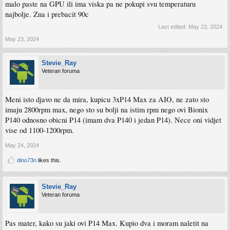
malo paste na GPU ili ima viska pa ne pokupi svu temperaturu
najbolje. Zna i prebacit 90c
Last edited:
May 23, 2024
May 23, 2024
Stevie_Ray
Veteran foruma
Meni isto djavo ne da mira, kupicu 3xP14 Max za AIO, ne zato sto
imaju 2800rpm max, nego sto su bolji na istim rpm nego ovi Bionix
P140 odnosno obicni P14 (imam dva P140 i jedan P14). Nece oni vidjet
vise od 1100-1200rpm.
May 24, 2024
dino73n
likes this.
Stevie_Ray
Veteran foruma
Pas mater, kako su jaki ovi P14 Max. Kupio dva i moram naletit na