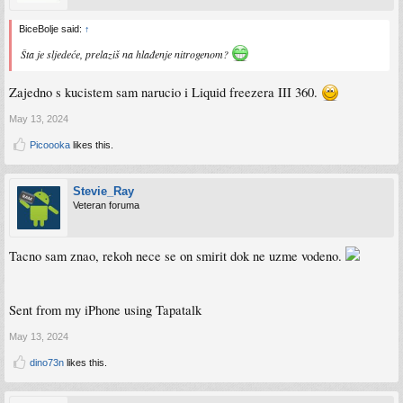
BiceBolje said:
↑
Šta je sljedeće, prelaziš na hlađenje nitrogenom?
Zajedno s kucistem sam narucio i Liquid freezera III 360.
May 13, 2024
Picoooka
likes this.
Stevie_Ray
Veteran foruma
Tacno sam znao, rekoh nece se on smirit dok ne uzme vodeno.
Sent from my iPhone using Tapatalk
May 13, 2024
dino73n
likes this.