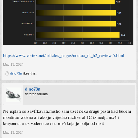
https://www.vortez.net/articles_pages/noctua_nt_h2_review,5.html
May 13, 2024
dino73n
likes this.
dino73n
Veteran foruma
Ne isplati se zavfrkavati,mislio sam uzet neku drugu pastu kad budem
montirao vodeno ali ako je vrijedno razlike al 1C izmedju mx4 i
krayonout a uz vodeno ce doc mx6 koja je bolja od mx4
May 13, 2024