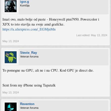
igor.g
Komšija
Imaš ovo, malo bolje od paste - Honeywell ptm7950. Powercolor i
XFX to isto stavlja na svoje amd grafičke.
https://a.aliexpress.com/_EGMjuMn
Last edited:
May 13, 2024
May 13, 2024
Stevie_Ray
Veteran foruma
To pomogne na GPU, ali ne i na CPU. Kod GPU je direct die.
Sent from my iPhone using Tapatalk
May 13, 2024
Reventon
Veteran foruma