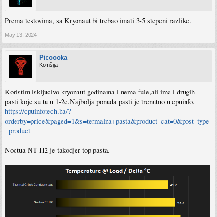
Prema testovima, sa Kryonaut bi trebao imati 3-5 stepeni razlike.
May 13, 2024
Picoooka
Komšija
Koristim iskljucivo kryonaut godinama i nema fule,ali ima i drugih
pasti koje su tu u 1-2c.Najbolja ponuda pasti je trenutno u cpuinfo.
https://cpuinfotech.ba/?
orderby=price&paged=1&s=termalna+pasta&product_cat=0&post_type
=product
Noctua NT-H2 je takodjer top pasta.