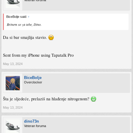
Veteran foruma
BiceBolje said:
↑
Brinem se za tebe, Dino.
Da si bar smajlija stavio.
Sent from my iPhone using Tapatalk Pro
May 13, 2024
BiceBolje
Overclocker
Šta je sljedeće, prelaziš na hlađenje nitrogenom?
May 13, 2024
dino73n
Veteran foruma