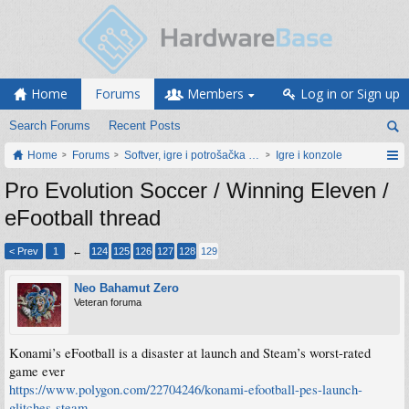
Home
Forums
Members
Log in or Sign up
Search Forums
Recent Posts
Home
Forums
Softver, igre i potrošačka elektronika
Igre i konzole
Pro Evolution Soccer / Winning Eleven /
eFootball thread
< Prev
1
←
124
125
126
127
128
129
Neo Bahamut Zero
Veteran foruma
Konami’s eFootball is a disaster at launch and Steam’s worst-rated
game ever
https://www.polygon.com/22704246/konami-efootball-pes-launch-
glitches-steam