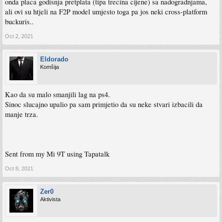
onda placa godisnja pretplata (tipa trecina cijene) sa nadogradnjama,
ali ovi su htjeli na F2P model umjesto toga pa jos neki cross-platform
buckuris..
Oct 2, 2021
Eldorado
Komšija
Kao da su malo smanjili lag na ps4.
Sinoc slucajno upalio pa sam primjetio da su neke stvari izbacili da
manje trza.
Sent from my Mi 9T using Tapatalk
Oct 8, 2021
Zer0
Aktivista