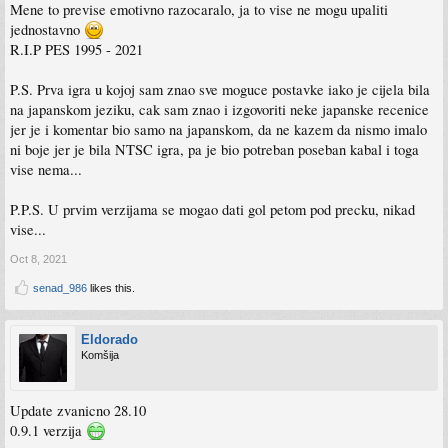
Mene to previse emotivno razocaralo, ja to vise ne mogu upaliti
jednostavno
R.I.P PES 1995 - 2021
P.S. Prva igra u kojoj sam znao sve moguce postavke iako je cijela bila
na japanskom jeziku, cak sam znao i izgovoriti neke japanske recenice
jer je i komentar bio samo na japanskom, da ne kazem da nismo imalo
ni boje jer je bila NTSC igra, pa je bio potreban poseban kabal i toga
vise nema...
P.P.S. U prvim verzijama se mogao dati gol petom pod precku, nikad
vise...
Oct 8, 2021
senad_986
likes this.
Eldorado
Komšija
Update zvanicno 28.10
0.9.1 verzija