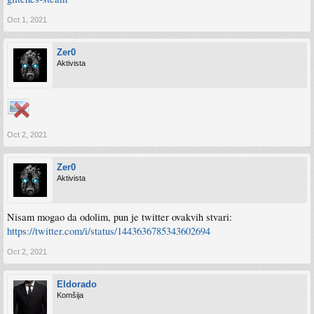
Oct 1, 2021
Zer0
Aktivista
Oct 2, 2021
Zer0
Aktivista
Nisam mogao da odolim, pun je twitter ovakvih stvari:
https://twitter.com/i/status/1443636785343602694
Oct 2, 2021
Eldorado
Komšija