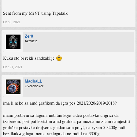
Sent from my Mi 9T using Tapatalk
Oct 8, 2021
Zer0
Aktivista
Kuku sto bi rekli sandzaklije
Oct 21, 2021
MadbaLL
Overclocker
ima li neko sa amd grafikom da igra pes 2021/2020/2019/2018?
imam problem sa lagom, nebitno koje video postavke u igrici da
izaberem. prvi put koristim amd grafiku, pa možda ne znam namjestiti
grafičke postavke drajvera. gledao sam po yt, na ryzen 5 3400g radi
bez ikakvog laga, nema razloga da ne radi i na 3350g.