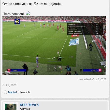
Ovako samo vodu na EA-ov mlin tjeraju.
Umro pomocni.
Last edited:
Oct 2, 2021
Oct 2, 2021
MadbaLL
likes this.
RED DEVILS
Aktivista