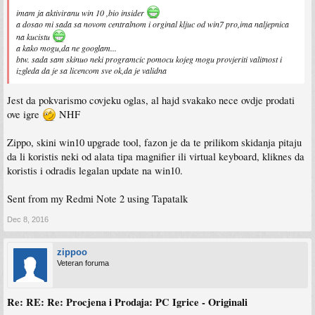
imam ja aktiviranu win 10 ,bio insider
a dosao mi sada sa novom centralnom i orginal kljuc od win7 pro,ima naljepnica
na kucistu
a kako mogu,da ne googlam...
btw. sada sam skinuo neki programcic pomocu kojeg mogu provjeriti valitnost i
izgleda da je sa licencom sve ok,da je validna
Jest da pokvarismo covjeku oglas, al hajd svakako nece ovdje prodati
ove igre
NHF
Zippo, skini win10 upgrade tool, fazon je da te prilikom skidanja pitaju
da li koristis neki od alata tipa magnifier ili virtual keyboard, kliknes da
koristis i odradis legalan update na win10.
Sent from my Redmi Note 2 using Tapatalk
Dec 8, 2016
zippoo
Veteran foruma
Re: RE: Re: Procjena i Prodaja: PC Igrice - Originali