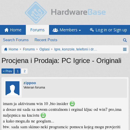
Home
Forums
Members
Log in or Sign up
Search Forums
Recent Posts
Home
Forums
Oglasi
Igre, konzole, telefoni i drugi gadgeti
Procjena i Prodaja: PC Igrice - Originali
< Prev
1
2
zippoo
Veteran foruma
imam ja aktiviranu win 10 ,bio insider
a dosao mi sada sa novom centralnom i orginal kljuc od win7 pro,ima
naljepnica na kucistu
a kako mogu,da ne googlam...
btw. sada sam skinuo neki programcic pomocu kojeg mogu provjeriti