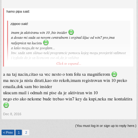
hamo pipa said:
zippoo said:
imam ja aktiviranu win 10 ,bio insider
a dosao mi sada sa novom centralnom i orginal kljuc od win7 pro,ima
naljepnica na kucistu
a kako mogu,da ne googlam...
btw. sada sam skinuo neki programcic pomocu kojeg mogu provjeriti valitnost
i izgleda da je sa licencom sve ok,da je validna
Click to expand...
Jest da pokvarismo covjeku oglas, al hajd svakako nece ovdje prodati ove igre
a na taj nacin,citao sa vec nesto o tom folu sa magnifierom
NHF
ma necu ja nista dirati,kao sto rekoh,imam registrovan win 10 preko
Zippo, skini win10 upgrade tool, fazon je da te prilikom skidanja pitaju da li koristis
emaila,dok sam bio insider
neki od alata tipa magnifier ili virtual keyboard, kliknes da koristis i odradis legalan
ukucam mail i odmah mi pise da je aktiviran win 10
update na win10.
nego eto ako nekome bude trebao win7 key da kupi,neka me kontaktira
Sent from my Redmi Note 2 using Tapatalk
Dec 8, 2016
(You must log in or sign up to reply here.)
< Prev
1
2