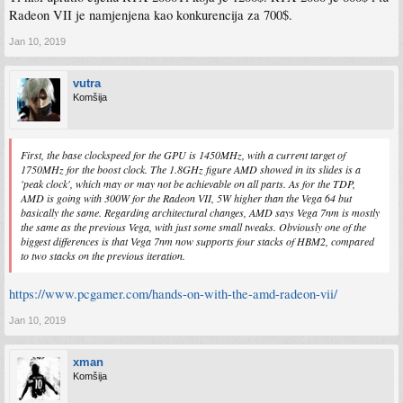
Radeon VII je namjenjena kao konkurencija za 700$.
Jan 10, 2019
vutra
Komšija
First, the base clockspeed for the GPU is 1450MHz, with a current target of
1750MHz for the boost clock. The 1.8GHz figure AMD showed in its slides is a
'peak clock', which may or may not be achievable on all parts. As for the TDP,
AMD is going with 300W for the Radeon VII, 5W higher than the Vega 64 but
basically the same. Regarding architectural changes, AMD says Vega 7nm is mostly
the same as the previous Vega, with just some small tweaks. Obviously one of the
biggest differences is that Vega 7nm now supports four stacks of HBM2, compared
to two stacks on the previous iteration.
https://www.pcgamer.com/hands-on-with-the-amd-radeon-vii/
Jan 10, 2019
xman
Komšija