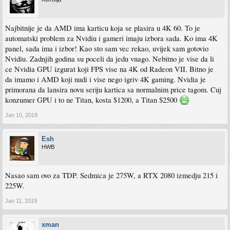
Najbitnije je da AMD ima karticu koja se plasira u 4K 60. To je
automatski problem za Nvidiu i gameri imaju izbora sada. Ko ima 4K
panel, sada ima i izbor! Kao sto sam vec rekao, uvijek sam gotovio
Nvidiu. Zadnjih godina su poceli da jedu vnago. Nebitno je vise da li
ce Nvidia GPU izgurat koji FPS vise na 4K od Radeon VII. Bitno je
da imamo i AMD koji nudi i vise nego igriv 4K gaming. Nvidia je
primorana da lansira novu seriju kartica sa normalnim price tagom. Cuj
konzumer GPU i to ne Titan, kosta $1200, a Titan $2500
Jan 10, 2019
Esh
HWB
Nasao sam ovo za TDP. Sedmica je 275W, a RTX 2080 izmedju 215 i
225W.
Jan 11, 2019
xman