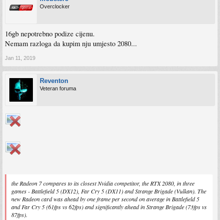
Overclocker
16gb nepotrebno podize cijenu.
Nemam razloga da kupim nju umjesto 2080...
Jan 11, 2019
Reventon
Veteran foruma
the Radeon 7 compares to its closest Nvidia competitor, the RTX 2080, in three
games - Battlefield 5 (DX12), Far Cry 5 (DX11) and Strange Brigade (Vulkan). The
new Radeon card was ahead by one frame per second on average in Battlefield 5
and Far Cry 5 (61fps vs 62fps) and significantly ahead in Strange Brigade (73fps vs
87fps).