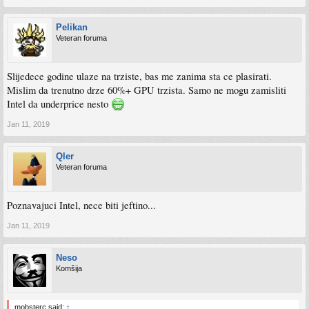
Pelikan
Veteran foruma
Slijedece godine ulaze na trziste, bas me zanima sta ce plasirati.
Mislim da trenutno drze 60%+ GPU trzista. Samo ne mogu zamisliti
Intel da underprice nesto
Jan 11, 2019
Qler
Veteran foruma
Poznavajuci Intel, nece biti jeftino...
Jan 11, 2019
Neso
Komšija
mobsterc said:
↑