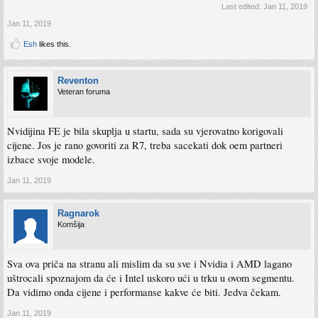
Last edited:
Jan 11, 2019
Jan 11, 2019
Esh
likes this.
Reventon
Veteran foruma
Nvidijina FE je bila skuplja u startu, sada su vjerovatno korigovali
cijene. Jos je rano govoriti za R7, treba sacekati dok oem partneri
izbace svoje modele.
Jan 11, 2019
Ragnarok
Komšija
Sva ova priča na stranu ali mislim da su sve i Nvidia i AMD lagano
uštrocali spoznajom da će i Intel uskoro ući u trku u ovom segmentu.
Da vidimo onda cijene i performanse kakve će biti. Jedva čekam.
Jan 11, 2019