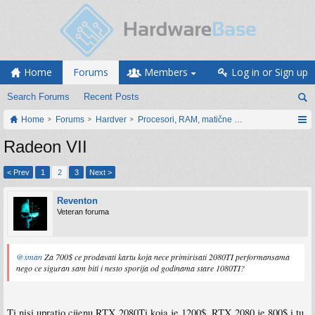
Home
Forums
Members
Log in or Sign up
Search Forums
Recent Posts
Home
Forums
Hardver
Procesori, RAM, matične ploče i grafičke karti
Radeon VII
< Prev
1
2
3
Next >
Reventon
Veteran foruma
@xman
Za 700$ ce prodavati kartu koja nece primirisati 2080TI performansama
nego ce siguran sam biti i nesto sporija od godinama stare 1080TI?
Ti nisi upratio cijenu RTX 2080Ti koja je 1200$. RTX 2080 je 800$ i tu