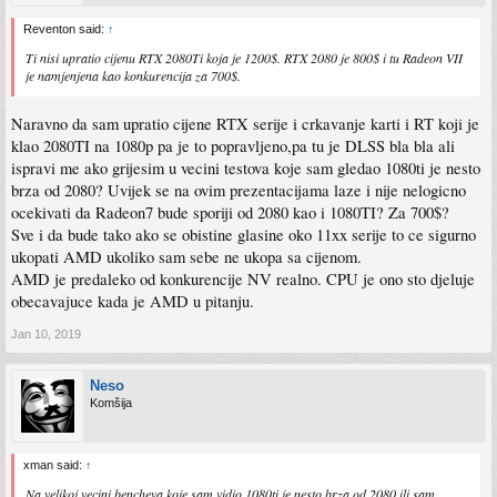
Reventon said:
↑
Ti nisi upratio cijenu RTX 2080Ti koja je 1200$. RTX 2080 je 800$ i tu Radeon VII
je namjenjena kao konkurencija za 700$.
Naravno da sam upratio cijene RTX serije i crkavanje karti i RT koji je
klao 2080TI na 1080p pa je to popravljeno,pa tu je DLSS bla bla ali
ispravi me ako grijesim u vecini testova koje sam gledao 1080ti je nesto
brza od 2080? Uvijek se na ovim prezentacijama laze i nije nelogicno
ocekivati da Radeon7 bude sporiji od 2080 kao i 1080TI? Za 700$?
Sve i da bude tako ako se obistine glasine oko 11xx serije to ce sigurno
ukopati AMD ukoliko sam sebe ne ukopa sa cijenom.
AMD je predaleko od konkurencije NV realno. CPU je ono sto djeluje
obecavajuce kada je AMD u pitanju.
Jan 10, 2019
Neso
Komšija
xman said:
↑
Na velikoj vecini bencheva koje sam vidio 1080ti je nesto brza od 2080 ili sam