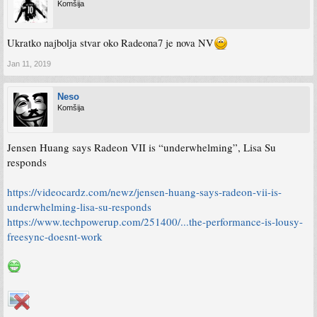
Komšija
Ukratko najbolja stvar oko Radeona7 je nova NV
Jan 11, 2019
Neso
Komšija
Jensen Huang says Radeon VII is “underwhelming”, Lisa Su
responds
https://videocardz.com/newz/jensen-huang-says-radeon-vii-is-
underwhelming-lisa-su-responds
https://www.techpowerup.com/251400/...the-performance-is-lousy-
freesync-doesnt-work