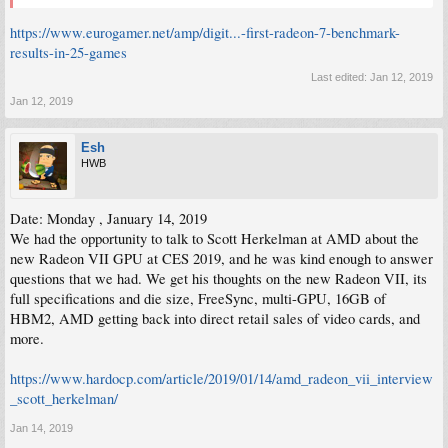
https://www.eurogamer.net/amp/digit...-first-radeon-7-benchmark-
results-in-25-games
Last edited:
Jan 12, 2019
Jan 12, 2019
Esh
HWB
Date: Monday , January 14, 2019
We had the opportunity to talk to Scott Herkelman at AMD about the
new Radeon VII GPU at CES 2019, and he was kind enough to answer
questions that we had. We get his thoughts on the new Radeon VII, its
full specifications and die size, FreeSync, multi-GPU, 16GB of
HBM2, AMD getting back into direct retail sales of video cards, and
more.
https://www.hardocp.com/article/2019/01/14/amd_radeon_vii_interview
_scott_herkelman/
Jan 14, 2019