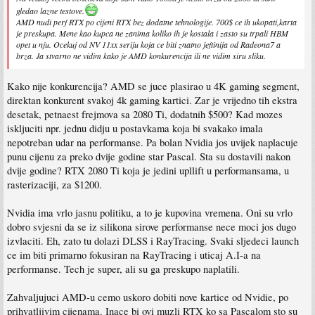
gledao lazne testove.
AMD nudi perf RTX po cijeni RTX bez dodatne tehnologije. 700$ ce ih ukopati,karta
je preskupa. Mene kao kupca ne zanima koliko ih je kostala i zasto su trpali HBM
opet u nju. Ocekuj od NV 11xx seriju koja ce biti znatno jeftinija od Radeona7 a
brza. Ja stvarno ne vidim kako je AMD konkurencija ili ne vidim siru sliku.
Kako nije konkurencija? AMD se juce plasirao u 4K gaming segment,
direktan konkurent svakoj 4k gaming kartici. Zar je vrijedno tih ekstra
desetak, petnaest frejmova sa 2080 Ti, dodatnih $500? Kad mozes
iskljuciti npr. jednu didju u postavkama koja bi svakako imala
nepotreban udar na performanse. Pa bolan Nvidia jos uvijek naplacuje
punu cijenu za preko dvije godine star Pascal. Sta su dostavili nakon
dvije godine? RTX 2080 Ti koja je jedini upllift u performansama, u
rasterizaciji, za $1200.
Nvidia ima vrlo jasnu politiku, a to je kupovina vremena. Oni su vrlo
dobro svjesni da se iz silikona sirove performanse nece moci jos dugo
izvlaciti. Eh, zato tu dolazi DLSS i RayTracing. Svaki sljedeci launch
ce im biti primarno fokusiran na RayTracing i uticaj A.I-a na
performanse. Tech je super, ali su ga preskupo naplatili.
Zahvaljujuci AMD-u cemo uskoro dobiti nove kartice od Nvidie, po
prihvatljivim cijenama. Inace bi ovi muzli RTX ko sa Pascalom sto su