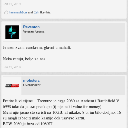
Jan 11, 2019
hurmash1ca
and
Esh
like this.
Reventon
Veteran foruma
Jensen zvani eurokrem, glavni u mahali.
Neka ratuju, bolje za nas.
Jan 11, 2019
mobsterc
Overclocker
Pratite li vi cijene... Trenutno je evga 2080 sa Anthem i Battlefield V
699$ tako da je ovo preskupo (tj nije neki value for money).
Meni nije jasno sto su isli na 16GB, al nikako, 8 bi im bilo dovljno, 16
su mogli izbaciti malo kasnije dok usavrse kartu.
BTW 2080 je brza od 1080TI