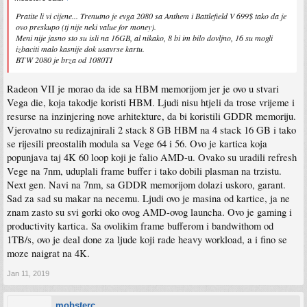
Pratite li vi cijene... Trenutno je evga 2080 sa Anthem i Battlefield V 699$ tako da je
ovo preskupo (tj nije neki value for money).
Meni nije jasno sto su isli na 16GB, al nikako, 8 bi im bilo dovljno, 16 su mogli
izbaciti malo kasnije dok usavrse kartu.
BTW 2080 je brza od 1080TI
Radeon VII je morao da ide sa HBM memorijom jer je ovo u stvari
Vega die, koja takodje koristi HBM. Ljudi nisu htjeli da trose vrijeme i
resurse na inzinjering nove arhitekture, da bi koristili GDDR memoriju.
Vjerovatno su redizajnirali 2 stack 8 GB HBM na 4 stack 16 GB i tako
se rijesili preostalih modula sa Vege 64 i 56. Ovo je kartica koja
popunjava taj 4K 60 loop koji je falio AMD-u. Ovako su uradili refresh
Vege na 7nm, uduplali frame buffer i tako dobili plasman na trzistu.
Next gen. Navi na 7nm, sa GDDR memorijom dolazi uskoro, garant.
Sad za sad su makar na necemu. Ljudi ovo je masina od kartice, ja ne
znam zasto su svi gorki oko ovog AMD-ovog launcha. Ovo je gaming i
productivity kartica. Sa ovolikim frame bufferom i bandwithom od
1TB/s, ovo je deal done za ljude koji rade heavy workload, a i fino se
moze naigrat na 4K.
Jan 11, 2019
mobsterc