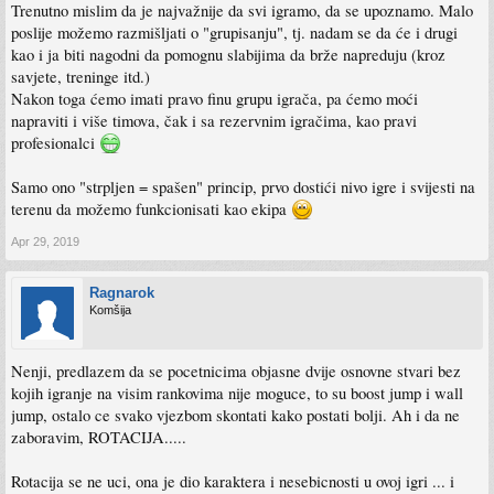
Trenutno mislim da je najvažnije da svi igramo, da se upoznamo. Malo
poslije možemo razmišljati o "grupisanju", tj. nadam se da će i drugi
kao i ja biti nagodni da pomognu slabijima da brže napreduju (kroz
savjete, treninge itd.)
Nakon toga ćemo imati pravo finu grupu igrača, pa ćemo moći
napraviti i više timova, čak i sa rezervnim igračima, kao pravi
profesionalci
Samo ono "strpljen = spašen" princip, prvo dostići nivo igre i svijesti na
terenu da možemo funkcionisati kao ekipa
Apr 29, 2019
Ragnarok
Komšija
Nenji, predlazem da se pocetnicima objasne dvije osnovne stvari bez
kojih igranje na visim rankovima nije moguce, to su boost jump i wall
jump, ostalo ce svako vjezbom skontati kako postati bolji. Ah i da ne
zaboravim, ROTACIJA.....
Rotacija se ne uci, ona je dio karaktera i nesebicnosti u ovoj igri ... i