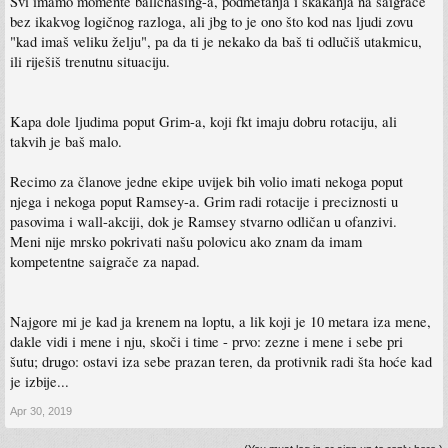
Svi imamo momente ballchasing-a, podmetanja i skakanja na saigrače
bez ikakvog logičnog razloga, ali jbg to je ono što kod nas ljudi zovu
"kad imaš veliku želju", pa da ti je nekako da baš ti odlučiš utakmicu,
ili riješiš trenutnu situaciju.
Kapa dole ljudima poput Grim-a, koji fkt imaju dobru rotaciju, ali
takvih je baš malo.
Recimo za članove jedne ekipe uvijek bih volio imati nekoga poput
njega i nekoga poput Ramsey-a. Grim radi rotacije i preciznosti u
pasovima i wall-akciji, dok je Ramsey stvarno odličan u ofanzivi.
Meni nije mrsko pokrivati našu polovicu ako znam da imam
kompetentne saigrače za napad.
Najgore mi je kad ja krenem na loptu, a lik koji je 10 metara iza mene,
dakle vidi i mene i nju, skoči i time - prvo: zezne i mene i sebe pri
šutu; drugo: ostavi iza sebe prazan teren, da protivnik radi šta hoće kad
je izbije...
Apr 30, 2019