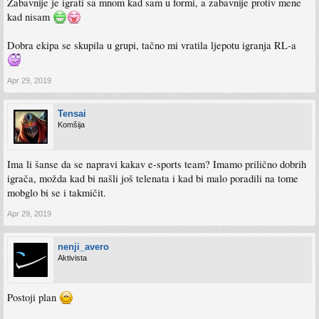
Zabavnije je igrati sa mnom kad sam u formi, a zabavnije protiv mene
kad nisam
Dobra ekipa se skupila u grupi, tačno mi vratila ljepotu igranja RL-a
Apr 29, 2019
Tensai
Komšija
Ima li šanse da se napravi kakav e-sports team? Imamo prilično dobrih
igrača, možda kad bi našli još telenata i kad bi malo poradili na tome
mobglo bi se i takmičit.
Apr 29, 2019
nenji_avero
Aktivista
Postoji plan