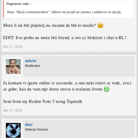
Ragnarok said:
↑
Imas "block communication", kliknes na profil na steamu i odaberes tu opciju.
Mora li mi biti prijatelj na steamu da bih to uradio?
EDIT: Evo probo ne mora biti friend, a ovo ce blokirati i chat u RL?
Apr 17, 2019
selvin
Moderator
Ja kontam vi igrate online iz razonode, a ono neki ratovi se vode, zivci
se gube, kao da vam nije dosta stresa u realnom životu
Sent from my Redmi Note 5 using Tapatalk
Apr 17, 2019
dmr
Veteran foruma