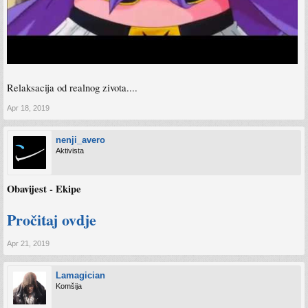
Relaksacija od realnog zivota....​
Apr 18, 2019
nenji_avero
Aktivista
Obavijest - Ekipe
Pročitaj ovdje
Apr 21, 2019
Lamagician
Komšija