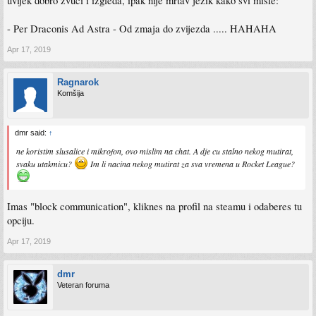
uvijek dobro zvuci i izgleda, ipak nije mrtav jezik kako svi misle:
- Per Draconis Ad Astra - Od zmaja do zvijezda ..... HAHAHA
Apr 17, 2019
Ragnarok
Komšija
dmr said:
↑
ne koristim slusalice i mikrofon, ovo mislim na chat. A dje cu stalno nekog mutirat,
svaku utakmicu?
Im li nacina nekog mutirat za sva vremena u Rocket League?
Imas "block communication", kliknes na profil na steamu i odaberes tu
opciju.
Apr 17, 2019
dmr
Veteran foruma