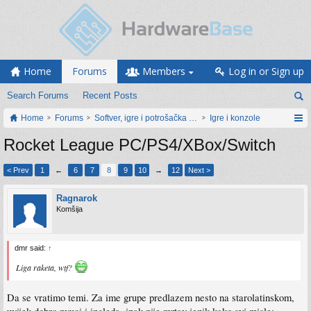
Home
Forums
Members
Log in or Sign up
Search Forums
Recent Posts
Home
Forums
Softver, igre i potrošačka elektronika
Igre i konzole
Rocket League PC/PS4/XBox/Switch
< Prev
1
←
6
7
8
9
10
→
12
Next >
Ragnarok
Komšija
dmr said:
↑
Liga raketa, wtf?
Da se vratimo temi. Za ime grupe predlazem nesto na starolatinskom,