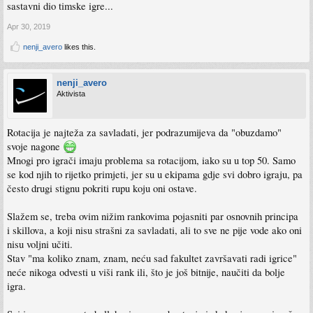
sastavni dio timske igre...
Apr 30, 2019
nenji_avero
likes this.
nenji_avero
Aktivista
Rotacija je najteža za savladati, jer podrazumijeva da "obuzdamo"
svoje nagone
Mnogi pro igrači imaju problema sa rotacijom, iako su u top 50. Samo
se kod njih to rijetko primjeti, jer su u ekipama gdje svi dobro igraju, pa
često drugi stignu pokriti rupu koju oni ostave.
Slažem se, treba ovim nižim rankovima pojasniti par osnovnih principa
i skillova, a koji nisu strašni za savladati, ali to sve ne pije vode ako oni
nisu voljni učiti.
Stav "ma koliko znam, znam, neću sad fakultet završavati radi igrice"
neće nikoga odvesti u viši rank ili, što je još bitnije, naučiti da bolje
igra.