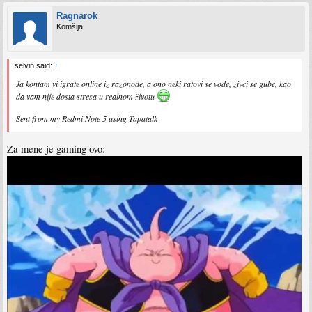
Ragnarok
Komšija
selvin said:
↑
Ja kontam vi igrate online iz razonode, a ono neki ratovi se vode, zivci se gube, kao
da vam nije dosta stresa u realnom životu
Sent from my Redmi Note 5 using Tapatalk
Za mene je gaming ovo: