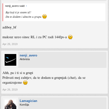
nenji_avero said:
↑
Bgt koji ti je steam id?
Da te dodam i ubacim u grupu
adiboy_bf
maksuz uzeo sinoc RL i za PC radi 144fps-a
Apr 26, 2019
nenji_avero
Aktivista
Ahh, pa i ti si u grupi
Prihvati moj zahtjev, da te dodam u grupnjak (chat), da se
organizujemo
Apr 26, 2019
Lamagician
Komšija