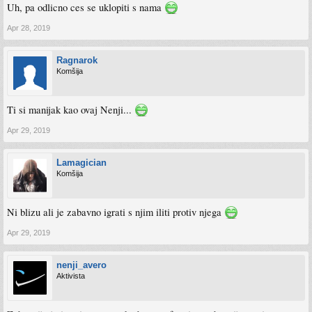
Uh, pa odlicno ces se uklopiti s nama
Apr 28, 2019
Ragnarok
Komšija
Ti si manijak kao ovaj Nenji...
Apr 29, 2019
Lamagician
Komšija
Ni blizu ali je zabavno igrati s njim iliti protiv njega
Apr 29, 2019
nenji_avero
Aktivista