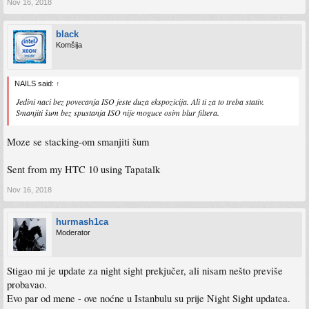
Nov 16, 2018
black
Komšija
NAILS said:
↑
Jedini naci bez povecanja ISO jeste duza ekspozicija. Ali ti za to treba stativ.
Smanjiti šum bez spustanja ISO nije moguce osim blur filtera.
Moze se stacking-om smanjiti šum
Sent from my HTC 10 using Tapatalk
Nov 16, 2018
hurmash1ca
Moderator
Stigao mi je update za night sight prekjučer, ali nisam nešto previše
probavao.
Evo par od mene - ove noćne u Istanbulu su prije Night Sight updatea.