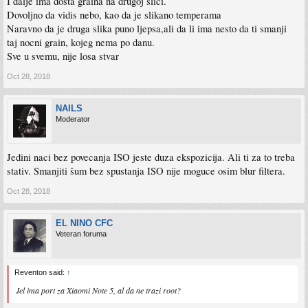
I dalje ima dosta graina na drugoj slici.
Dovoljno da vidis nebo, kao da je slikano temperama
Naravno da je druga slika puno ljepsa,ali da li ima nesto da ti smanji
taj nocni grain, kojeg nema po danu.
Sve u svemu, nije losa stvar
Oct 28, 2018
NAILS
Moderator
Jedini naci bez povecanja ISO jeste duza ekspozicija. Ali ti za to treba
stativ. Smanjiti šum bez spustanja ISO nije moguce osim blur filtera.
Oct 28, 2018
EL NINO CFC
Veteran foruma
Reventon said:
↑
Jel ima port za Xiaomi Note 5, al da ne trazi root?