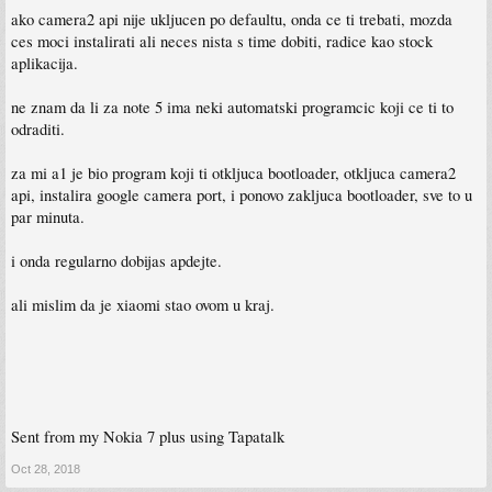
ako camera2 api nije ukljucen po defaultu, onda ce ti trebati, mozda
ces moci instalirati ali neces nista s time dobiti, radice kao stock
aplikacija.
ne znam da li za note 5 ima neki automatski programcic koji ce ti to
odraditi.
za mi a1 je bio program koji ti otkljuca bootloader, otkljuca camera2
api, instalira google camera port, i ponovo zakljuca bootloader, sve to u
par minuta.
i onda regularno dobijas apdejte.
ali mislim da je xiaomi stao ovom u kraj.
Sent from my Nokia 7 plus using Tapatalk
Oct 28, 2018