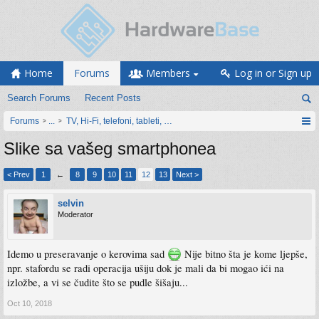
Home
Forums
Members
Log in or Sign up
Search Forums
Recent Posts
Forums
...
TV, Hi-Fi, telefoni, tableti, satovi, IoT oprema
Slike sa vašeg smartphonea
< Prev
1
←
8
9
10
11
12
13
Next >
selvin
Moderator
Idemo u preseravanje o kerovima sad
Nije bitno šta je kome ljepše,
npr. stafordu se radi operacija ušiju dok je mali da bi mogao ići na
izložbe, a vi se čudite što se pudle šišaju...
Oct 10, 2018