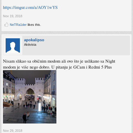
https://imgur.com/a/AOY1wYS
Nov 19, 2018
NeTRa1der
likes this.
apokalipso
Aktivista
Nisam slikao sa običnim modom ali ovo što je uslikano sa Night
modom je više nego dobro. U pitanju je GCam i Redmi 5 Plus
Nov 29, 2018