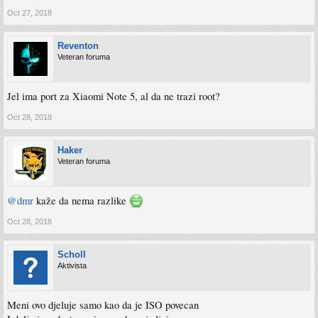
Oct 27, 2018
Reventon
Veteran foruma
Jel ima port za Xiaomi Note 5, al da ne trazi root?
Oct 28, 2018
Haker
Veteran foruma
@dmr
kaže da nema razlike
Oct 28, 2018
Scholl
Aktivista
Meni ovo djeluje samo kao da je ISO povecan