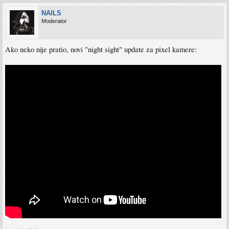
NAILS
Moderator
Ako neko nije pratio, novi "night sight" update za pixel kamere: