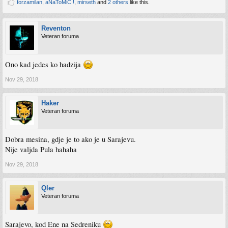
forzamilan
,
aNaToMiC !
,
mirseth
and
2 others
like this.
Reventon
Veteran foruma
Ono kad jedes ko hadzija
Nov 29, 2018
Haker
Veteran foruma
Dobra mesina, gdje je to ako je u Sarajevu.
Nije valjda Pula hahaha
Nov 29, 2018
Qler
Veteran foruma
Sarajevo, kod Ene na Sedreniku