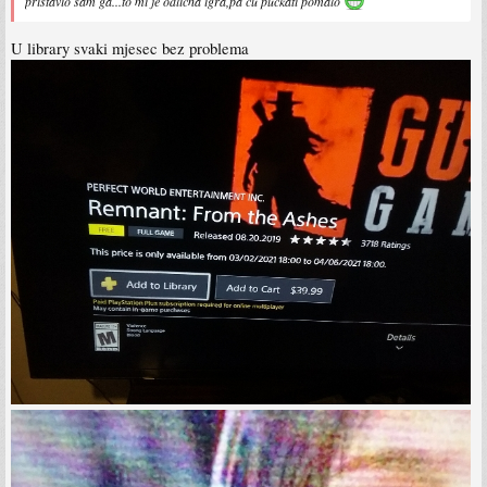
pristavio sam ga...to mi je odlicna igra,pa cu puckati pomalo
U library svaki mjesec bez problema