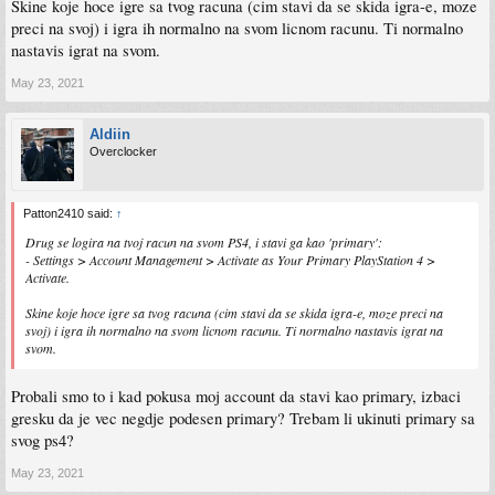
Skine koje hoce igre sa tvog racuna (cim stavi da se skida igra-e, moze
preci na svoj) i igra ih normalno na svom licnom racunu. Ti normalno
nastavis igrat na svom.
May 23, 2021
Aldiin
Overclocker
Patton2410 said:
↑
Drug se logira na tvoj racun na svom PS4, i stavi ga kao 'primary':
- Settings > Account Management > Activate as Your Primary PlayStation 4 >
Activate.
Skine koje hoce igre sa tvog racuna (cim stavi da se skida igra-e, moze preci na
svoj) i igra ih normalno na svom licnom racunu. Ti normalno nastavis igrat na
svom.
Probali smo to i kad pokusa moj account da stavi kao primary, izbaci
gresku da je vec negdje podesen primary? Trebam li ukinuti primary sa
svog ps4?
May 23, 2021