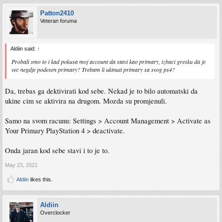
Patton2410
Veteran foruma
Aldiin said:
↑
Probali smo to i kad pokusa moj account da stavi kao primary, izbaci gresku da je
vec negdje podesen primary? Trebam li ukinuti primary sa svog ps4?
Da, trebas ga dektivirati kod sebe. Nekad je to bilo automatski da
ukine cim se aktivira na drugom. Mozda su promjenuli.
Samo na svom racunu: Settings > Account Management > Activate as
Your Primary PlayStation 4 > deactivate.
Onda jaran kod sebe stavi i to je to.
May 23, 2021
Aldiin
likes this.
Aldiin
Overclocker