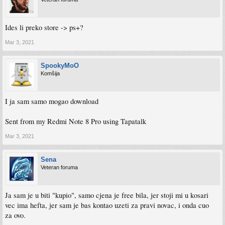
Ides li preko store -> ps+?
Mar 3, 2021
SpookyMoO
Komšija
I ja sam samo mogao download
Sent from my Redmi Note 8 Pro using Tapatalk
Mar 3, 2021
Sena
Veteran foruma
Ja sam je u biti "kupio", samo cjena je free bila, jer stoji mi u kosari
vec ima hefta, jer sam je bas kontao uzeti za pravi novac, i onda cuo
za ovo.