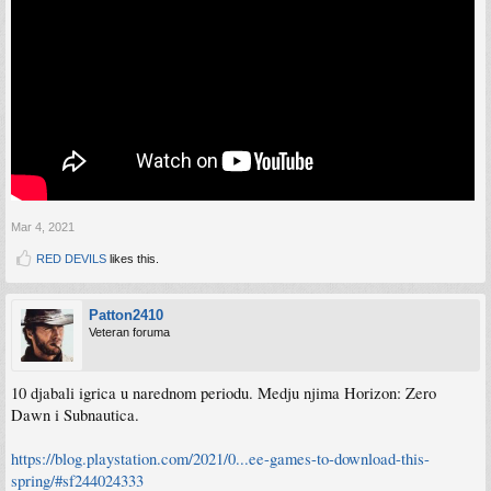
Mar 4, 2021
RED DEVILS
likes this.
Patton2410
Veteran foruma
10 djabali igrica u narednom periodu. Medju njima Horizon: Zero
Dawn i Subnautica.
https://blog.playstation.com/2021/0...ee-games-to-download-this-
spring/#sf244024333