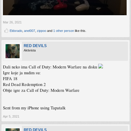
Mar 26, 2021
Eldorado
,
anel007
,
zippoo
and
1 other person
like this.
RED DEVILS
Aktivista
Dali neko ima Call of Duty: Modern Warfare na disku
Igre koje ja nudim su:
FIFA 18
Red Dead Redemption 2
Obije igre za Call of Duty: Modern Warfare
Sent from my iPhone using Tapatalk
Apr 5, 2021
RED DEVILS