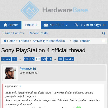
Home
Forums
Members
Log in or Sign up
Search Forums
Recent Posts
Home
Forums
Softver, igre i potrošačka elektronika
Igre i konzole
Sony PlayStation 4 official thread
< Prev
1
←
176
177
178
179
180
→
185
Next >
Patton2410
Veteran foruma
zippoo said:
↑
Sada pola igrica ni onih sto dijele na ps+ ne mozes dodati u library...to sam
primjetio prije 2-3 mjeseca
Samo mozes download odmah...evo pokusao i Ratcheta i ne moze ni on...nego ima
samo opcija download