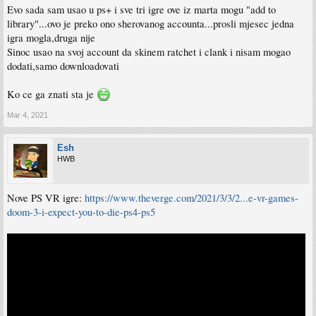
Evo sada sam usao u ps+ i sve tri igre ove iz marta mogu "add to
library"...ovo je preko ono sherovanog accounta...prosli mjesec jedna
igra mogla,druga nije
Sinoc usao na svoj account da skinem ratchet i clank i nisam mogao
dodati,samo downloadovati
Ko ce ga znati sta je
Mar 4, 2021
Esh
HWB
Nove PS VR igre:
https://www.theverge.com/2021/3/3/2...e-vr-games-
doom-3-i-expect-you-to-die-ps4-ps5