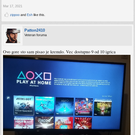
Mar 17, 2021
zippoo
and
Esh
like this.
Patton2410
Veteran foruma
Ovo gore sto sam pisao je krenulo. Vec dostupno 9 od 10 igrica