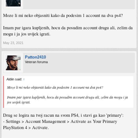
Moze li mi neko objasniti kako da podesim 1 account na dva ps4?
Imam par igara kupljenih, hocu da posudim account drugu ali, zelim da
mogu i ja jos uvijek igrati.
May 23, 2021
Patton2410
Veteran foruma
Aldiin said:
↑
Moze li mi neko objasniti kako da podesim 1 account na dva ps4?
Imam par igara kupljenih, hocu da posudim account drugu ali, zelim da mogu i ja
jos uvijek igrati.
Drug se logira na tvoj racun na svom PS4, i stavi ga kao 'primary':
- Settings > Account Management > Activate as Your Primary
PlayStation 4 > Activate.