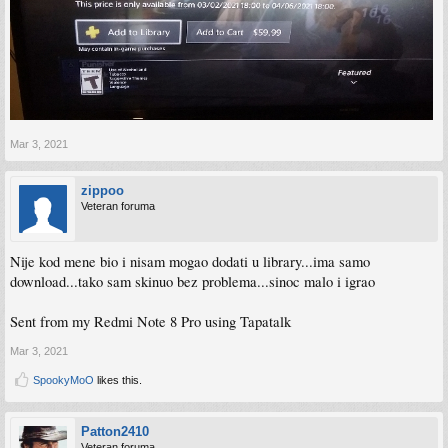
Mar 3, 2021
zippoo
Veteran foruma
Nije kod mene bio i nisam mogao dodati u library...ima samo
download...tako sam skinuo bez problema...sinoc malo i igrao
Sent from my Redmi Note 8 Pro using Tapatalk
Mar 3, 2021
SpookyMoO
likes this.
Patton2410
Veteran foruma