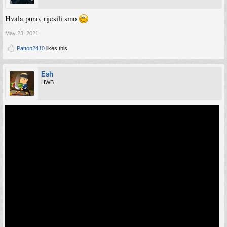
Hvala puno, rijesili smo
May 23, 2021
Patton2410
likes this.
Esh
HWB