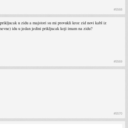
#5568
jucak u zidu a majstori su mi provukli kroz zid novi kabl iz
nevne) idu u jedan jedini prikljucak koji imam na zidu?
#5569
#5570