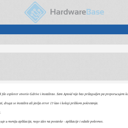
.
 file explorer otvorio Gdrive i instalirao. Sam Aptoid nije bas prilagodjen pa preporucujem ko
ti, druga se instalira ali javlja error 13 kao i kolegi prilikom pokretanja.
.
zuje u meniju aplikacija, nego ides na postavke - aplikacije i odatle pokrenes.