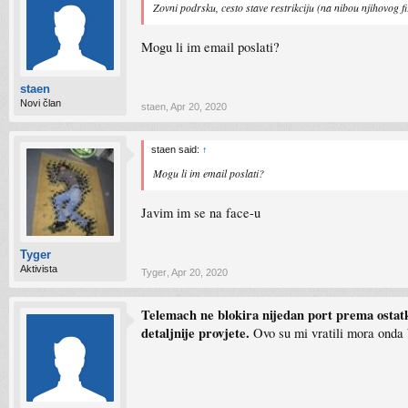
Zovni podrsku, cesto stave restrikciju (na nibou njihovog fi
Mogu li im email poslati?
staen
Novi član
staen
,
Apr 20, 2020
staen said:
↑
Mogu li im email poslati?
Javim im se na face-u
Tyger
Aktivista
Tyger
,
Apr 20, 2020
Telemach ne blokira nijedan port prema ostatku
detaljnije provjete.
Ovo su mi vratili mora onda 