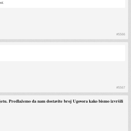
ti.
#5566
#5567
ijetu. Predlažemo da nam dostavite broj Ugovora kako bismo izvršili