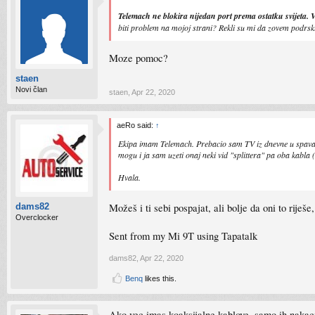
Telemach ne blokira nijedan port prema ostatku svijeta. V
biti problem na mojoj strani? Rekli su mi da zovem podrsk
Moze pomoc?
staen
Novi član
staen
,
Apr 22, 2020
aeRo said:
↑
Ekipa imam Telemach. Prebacio sam TV iz dnevne u spavacu
mogu i ja sam uzeti onaj neki vid "splittera" pa oba kabla 
Hvala.
Možeš i ti sebi pospajat, ali bolje da oni to riješe
dams82
Overclocker
Sent from my Mi 9T using Tapatalk
dams82
,
Apr 22, 2020
Benq
likes this.
Ako vec imas koaksijalne kablove, samo ih nakacis