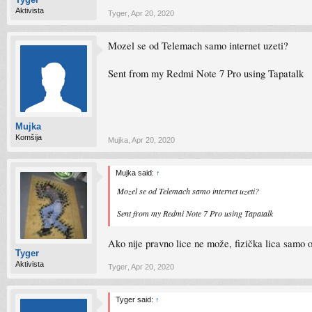
Aktivista
Tyger
,
Apr 20, 2020
Mozel se od Telemach samo internet uzeti?
Sent from my Redmi Note 7 Pro using Tapatalk
Mujka
Komšija
Mujka
,
Apr 20, 2020
Mujka said:
↑
Mozel se od Telemach samo internet uzeti?
Sent from my Redmi Note 7 Pro using Tapatalk
Ako nije pravno lice ne može, fizička lica samo
Tyger
Aktivista
Tyger
,
Apr 20, 2020
Tyger said:
↑