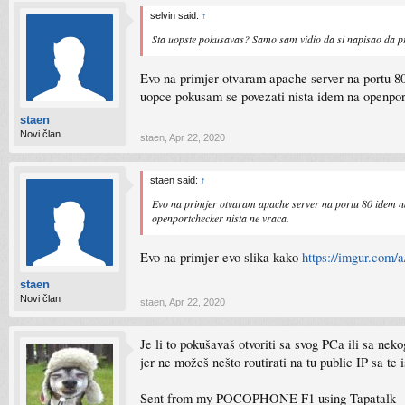
selvin said:
↑
Sta uopste pokusavas? Samo sam vidio da si napisao da proba
Evo na primjer otvaram apache server na portu 80
uopce pokusam se povezati nista idem na openpor
staen
Novi član
staen
,
Apr 22, 2020
staen said:
↑
Evo na primjer otvaram apache server na portu 80 idem na
openportchecker nista ne vraca.
Evo na primjer evo slika kako
https://imgur.com/
staen
Novi član
staen
,
Apr 22, 2020
Je li to pokušavaš otvoriti sa svog PCa ili sa ne
jer ne možeš nešto routirati na tu public IP sa te 
Sent from my POCOPHONE F1 using Tapatalk