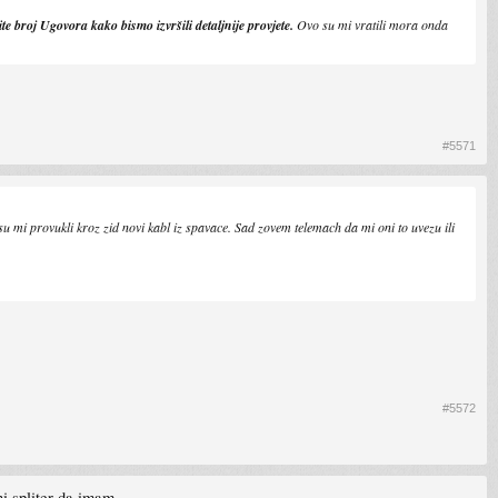
e broj Ugovora kako bismo izvršili detaljnije provjete.
Ovo su mi vratili mora onda
#5571
i provukli kroz zid novi kabl iz spavace. Sad zovem telemach da mi oni to uvezu ili
#5572
ni spliter da imam.