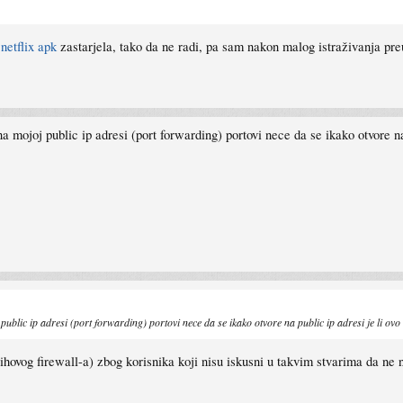
e
netflix apk
zastarjela, tako da ne radi, pa sam nakon malog istraživanja preu
 mojoj public ip adresi (port forwarding) portovi nece da se ikako otvore 
ublic ip adresi (port forwarding) portovi nece da se ikako otvore na public ip adresi je li o
jihovog firewall-a) zbog korisnika koji nisu iskusni u takvim stvarima da ne n