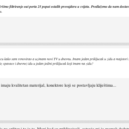
ršimo filtriranje out porta 25 poput ostalih provajdera u svijetu. Predlažemo da nam dostavit
u.
 kako sam renovirao a uzimam novi TV u dnevnu. Imam jedan prikljucak u zidu a majstori su m
(iz spavace i dnevne) idu u jedan jedini prikljucak koji imam na zidu?
, imaju kvalitetan materijal, konektore koji se postavljaju kliještima...
 na spliter i to je to. Meni kad su prikljucivali, ostavio mi je momak dodat