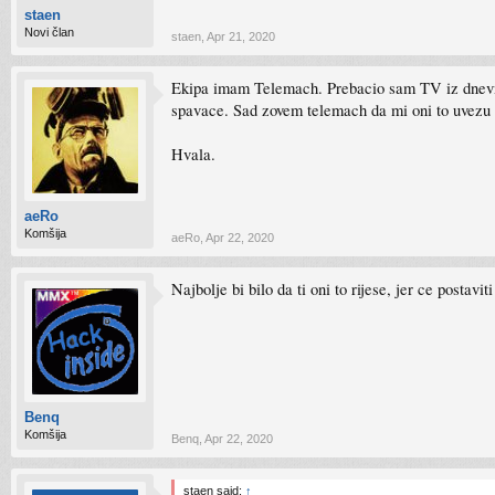
staen
Novi član
staen
,
Apr 21, 2020
Ekipa imam Telemach. Prebacio sam TV iz dnevne 
spavace. Sad zovem telemach da mi oni to uvezu il
Hvala.
aeRo
Komšija
aeRo
,
Apr 22, 2020
Najbolje bi bilo da ti oni to rijese, jer ce postavi
Benq
Komšija
Benq
,
Apr 22, 2020
staen said:
↑