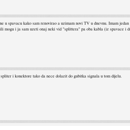
u spavacu kako sam renovirao a uzimam novi TV u dnevnu. Imam jedan prikl
i mogu i ja sam uzeti onaj neki vid "splittera" pa oba kabla (iz spavace i d
ti spliter i konektore tako da nece dolazit do gubitka signala u tom dijelu.