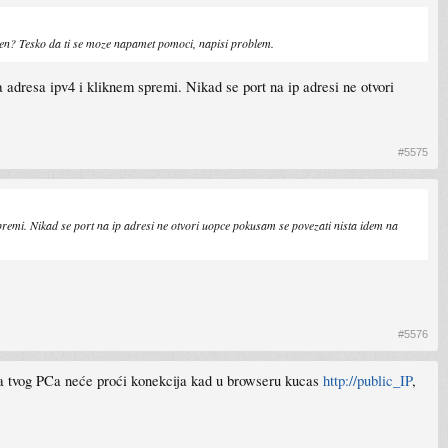
tvoren? Tesko da ti se moze napamet pomoci, napisi problem.
adresa ipv4 i kliknem spremi. Nikad se port na ip adresi ne otvori
#5575
emi. Nikad se port na ip adresi ne otvori uopce pokusam se povezati nista idem na
#5576
? Sa tvog PCa neće proći konekcija kad u browseru kucas
http://public_IP
,