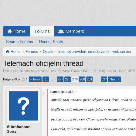
Home
Forums
Members
Search Forums
Recent Posts
Home
Forums
Ostalo
Internet provideri, umrežavanje i web servisi
Telemach oficijelni thread
Discussion in '
Internet provideri, umrežavanje i web servisi
' started by
burner
,
Jun 5, 2007
Page 279 of 337
< Prev
1
←
277
278
279
280
281
→
337
Next >
hamo pipa said:
↑
Aptoide radi, nabacio preko telefona na Gdrive, onda sa ES
Netflix ne radi, mislim na apk, jedna se ne moze ni instalira
Instalirao sam browser Chrome, preko njega otvori Netflix
Altonhanson
I jos caka, aplikacije koje instaliras preko Aptoide ne prika
Guest