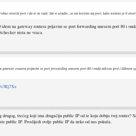
s otvoriti port i da to ne radi. Sta si uradio, za sta koristis taj port, kako testiras je li o
 idem na gateway routera prijavim se port forwarding unesem port 80 i onda 
tchecker nista ne vraca.
 gateway routera prijavim se port forwarding unesem port 80 i onda adresa ipv4 i kliknem spr
a/s3Rj7Xe
kog drugog, trećeg koji ima drugačiju public IP od te koju dobija tvoj router
iste public IP. Proslijedi ovdje public IP da neko od nas pokuša.