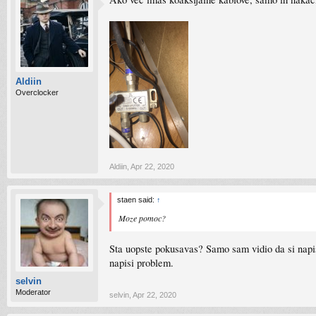
Aldiin
Overclocker
Aldiin
,
Apr 22, 2020
staen said:
↑
Moze pomoc?
Sta uopste pokusavas? Samo sam vidio da si napisao
napisi problem.
selvin
Moderator
selvin
,
Apr 22, 2020