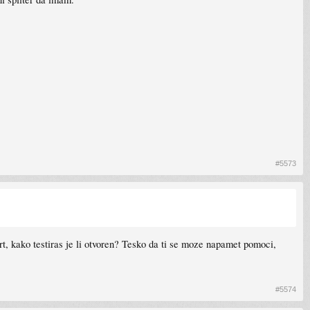
#5573
ort, kako testiras je li otvoren? Tesko da ti se moze napamet pomoci,
#5574