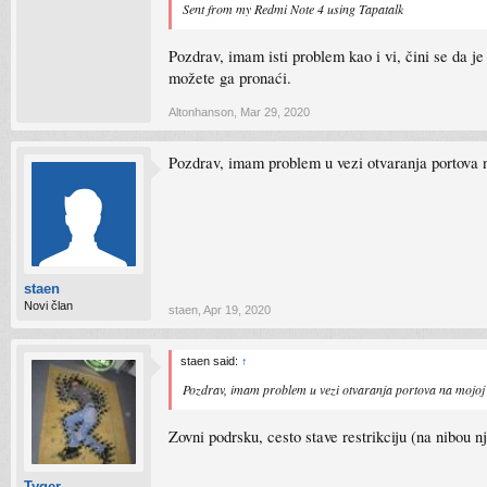
Sent from my Redmi Note 4 using Tapatalk
Pozdrav, imam isti problem kao i vi, čini se da j
možete ga pronaći.
Altonhanson
,
Mar 29, 2020
Pozdrav, imam problem u vezi otvaranja portova na
staen
Novi član
staen
,
Apr 19, 2020
staen said:
↑
Pozdrav, imam problem u vezi otvaranja portova na mojoj p
Zovni podrsku, cesto stave restrikciju (na nibou n
Tyger