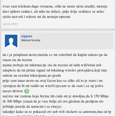
zvao sam telekom dugo vremena, stihi ne moze nista uraditi, moraju
doci njihovi radnici, ali niko ne dolazi, prije dvije sedmice se neko
sjetio nazvati i rekose mi da nemaju opreme.
Jul 15, 2017
zippoo
Veteran foruma
da i ja priupitam nesto,mozda ce mi zatrebati da kupim uskoro pa da
znam sta da trazim
naime,trebaju mi informacije sta da trazim od onih wifi/wlan usb
adaptera da mi prima signal od lokalnog wireles provajdera,koji ima
antene na raznim lokacijama po gradu
prije sam imao nesto na ovaj fazon kao sa slike ali to je staro i ne
vjerujem da bi mi radilo na win10,sjecam se da sam i za xp jedva
nasao drivere
najvise me zanima koja brzina tih cuda mi je dovoljna,da li 150 Mbps
ili 300 Mbps (znam da je vise bolje,ali ovo gledam da prodjem sto
jeftinije,mozda da narucim i sa ebaya)
takodjer kako su se pokazali ovi usb wifi stickovi sa antenom,ima od tp