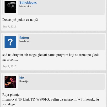
Stihoklepac
Moderator
Dodas još jedan ex na p2
Sep 7, 2013
flatron
Novi član
sad na drugom stb mogu gledati samo program koji se trenutno gleda
na prvom...
Sep 7, 2013
kio
Komšija
Raja pitanje,
Imam ovaj TP Link TD-W8901G, zelim da napravim wi fi konekciju
vec dugo.