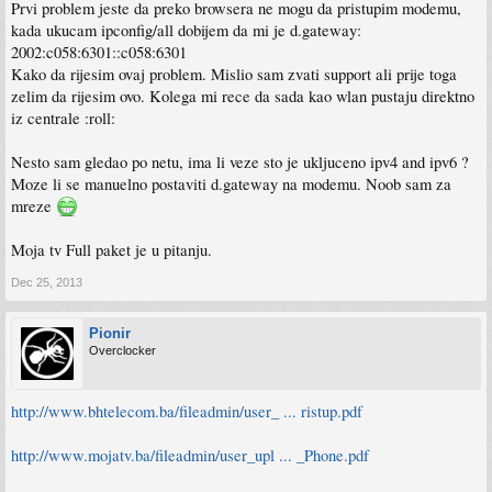
Prvi problem jeste da preko browsera ne mogu da pristupim modemu,
kada ukucam ipconfig/all dobijem da mi je d.gateway:
2002:c058:6301::c058:6301
Kako da rijesim ovaj problem. Mislio sam zvati support ali prije toga
zelim da rijesim ovo. Kolega mi rece da sada kao wlan pustaju direktno
iz centrale :roll:
Nesto sam gledao po netu, ima li veze sto je ukljuceno ipv4 and ipv6 ?
Moze li se manuelno postaviti d.gateway na modemu. Noob sam za
mreze
Moja tv Full paket je u pitanju.
Dec 25, 2013
Pionir
Overclocker
http://www.bhtelecom.ba/fileadmin/user_ ... ristup.pdf
http://www.mojatv.ba/fileadmin/user_upl ... _Phone.pdf