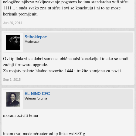
nelogično njihovo zakljucavanje,pogotovo ko ima standardnu wifi sifru
1111... i onda svako zna tu sifru i svi se konektuju i ni to ne moze
korisnik promijeniti
Jun 20, 2014
Stihoklepac
Moderator
Ovi tp linkovi su dobri samo sa običnu adsl konekciju i to ako se uradi
zadnji firmware upgrade.
Za mojatv pakete hladno nazovite 1444 i tražite zamjenu za noviji.
Sep 1, 2015
EL NINO CFC
Veteran foruma
moram oziviti temu
imam ovaj modem/router od tp linka wd8901g