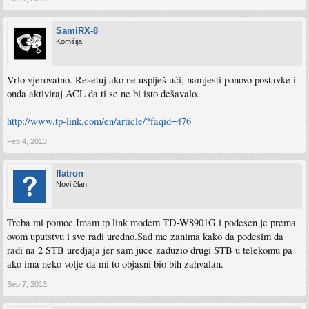
SamiRX-8
Komšija
Vrlo vjerovatno. Resetuj ako ne uspiješ ući, namjesti ponovo postavke i
onda aktiviraj ACL da ti se ne bi isto dešavalo.
http://www.tp-link.com/en/article/?faqid=476
Feb 4, 2013
flatron
Novi član
Treba mi pomoc.Imam tp link modem TD-W8901G i podesen je prema
ovom uputstvu i sve radi uredno.Sad me zanima kako da podesim da
radi na 2 STB uredjaja jer sam juce zaduzio drugi STB u telekomu pa
ako ima neko volje da mi to objasni bio bih zahvalan.
Sep 7, 2013