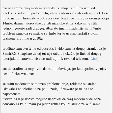
nasao sam za ovaj modem postavke od moja tv full na netu od
telekoma, odradim po tom tutu, ali ne radi mojatv ali radi internet, kako
mi je na trenutnom zte w300 spor download oko 1mbs, na ovom pročepi
14mbs, drama, vjerovatno ce biti niza oko 9mbs kako mi je stihi
jednom govorio radi druugog stb.a sto imam, mada nije mi ni 9mbs
problem samo da se makne sa 1mbs jer je uzasno surfati s ovom
brzinom, vrati me u 2010tu
pročitao sam ovu temu od pocetka, i vido sam na drugoj stranici da je
SamirRX-8 napisao da taj tut nije tačan, i okačio je link od drugog
tutorijala al naravno, vise ne radi taj link (evo od telekoma
Link
)
sta da uradim da napravim da radi i televizija, jer kad upalim tv pojavi
nesto ´unknown error´
sa ovim modemom sam imao problema prije, reklame su stalno
iskakale i na telefonu i na pc-u, zadnji firmware je tu, da i to
napomenem.
ustvari da li je uopste moguce napraviti da ovaj modem bude baza
odnosno za tv, a imam jos jedan rotuer koji bi sluzio za wifi samo.