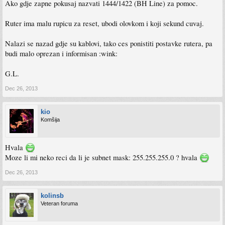
Ako gdje zapne pokusaj nazvati 1444/1422 (BH Line) za pomoc.
Ruter ima malu rupicu za reset, ubodi olovkom i koji sekund cuvaj.
Nalazi se nazad gdje su kablovi, tako ces ponistiti postavke rutera, pa
budi malo oprezan i informisan :wink:
G.L.
Dec 26, 2013
kio
Komšija
Hvala
Moze li mi neko reci da li je subnet mask: 255.255.255.0 ? hvala
Dec 26, 2013
kolinsb
Veteran foruma