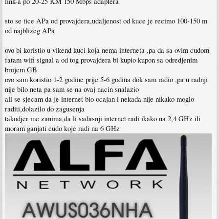
link-a po 20-25 KM 150 Mbps adaptera
sto se tice APa od provajdera,udaljenost od kuce je recimo 100-150 m
od najblizeg APa
ovo bi koristio u vikend kuci koja nema interneta ,pa da sa ovim cudom
fatam wifi signal a od tog provajdera bi kupio kupon sa odredjenim
brojem GB
ovo sam koristio 1-2 godine prije 5-6 godina dok sam radio ,pa u radnji
nije bilo neta pa sam se na ovaj nacin snalazio
ali se sjecam da je internet bio ocajan i nekada nije nikako moglo
raditi,dolazilo do zagusenja
takodjer me zanima,da li sadasnji internet radi ikako na 2,4 GHz ili
moram ganjati cudo koje radi na 6 GHz