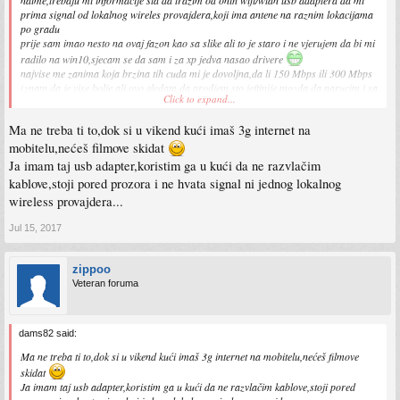
naime,trebaju mi informacije sta da trazim od onih wifi/wlan usb adaptera da mi
prima signal od lokalnog wireles provajdera,koji ima antene na raznim lokacijama
po gradu
prije sam imao nesto na ovaj fazon kao sa slike ali to je staro i ne vjerujem da bi mi
radilo na win10,sjecam se da sam i za xp jedva nasao drivere
najvise me zanima koja brzina tih cuda mi je dovoljna,da li 150 Mbps ili 300 Mbps
(znam da je vise bolje,ali ovo gledam da prodjem sto jeftinije,mozda da narucim i sa
Click to expand...
ebaya)
takodjer kako su se pokazali ovi usb wifi stickovi sa antenom,ima od tp link-a po 20-
Ma ne treba ti to,dok si u vikend kući imaš 3g internet na
25 KM 150 Mbps adaptera
mobitelu,nećeš filmove skidat
sto se tice APa od provajdera,udaljenost od kuce je recimo 100-150 m od najblizeg
Ja imam taj usb adapter,koristim ga u kući da ne razvlačim
APa
kablove,stoji pored prozora i ne hvata signal ni jednog lokalnog
wireless provajdera...
ovo bi koristio u vikend kuci koja nema interneta ,pa da sa ovim cudom fatam wifi
signal a od tog provajdera bi kupio kupon sa odredjenim brojem GB
Jul 15, 2017
ovo sam koristio 1-2 godine prije 5-6 godina dok sam radio ,pa u radnji nije bilo
neta pa sam se na ovaj nacin snalazio
ali se sjecam da je internet bio ocajan i nekada nije nikako moglo raditi,dolazilo do
zippoo
zagusenja
Veteran foruma
takodjer me zanima,da li sadasnji internet radi ikako na 2,4 GHz ili moram ganjati
cudo koje radi na 6 GHz
dams82 said:
Ma ne treba ti to,dok si u vikend kući imaš 3g internet na mobitelu,nećeš filmove
skidat
Ja imam taj usb adapter,koristim ga u kući da ne razvlačim kablove,stoji pored