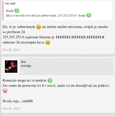
kio said:
Hvala
Moze li mi neko reci da li je subnet mask: 255.255.255.0 ? hvala
Da, to je subnetmask
na nekim malim mrezama, uvijek je maska
sa prefixom 24
11111111.11111111.11111111.0
255.255.255.0 zapisana binarno je
odnosno 24 uzastopna keca
Dec 26, 2013
kio
Komšija
Konacno mogu uci u modem
Jos samo da postavim wi fi i ozezi, malo cu im dosadjivati na podrsci
Hvala raja, :smt006
Dec 26, 2013