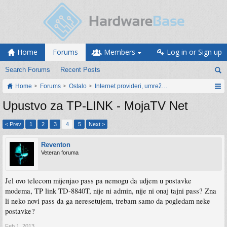
Home
Forums
Members
Log in or Sign up
Search Forums
Recent Posts
Home
Forums
Ostalo
Internet provideri, umrežavanje i web servisi
Upustvo za TP-LINK - MojaTV Net
< Prev
1
2
3
4
5
Next >
Reventon
Veteran foruma
Jel ovo telecom mijenjao pass pa nemogu da udjem u postavke
modema, TP link TD-8840T, nije ni admin, nije ni onaj tajni pass? Zna
li neko novi pass da ga neresetujem, trebam samo da pogledam neke
postavke?
Feb 1, 2013