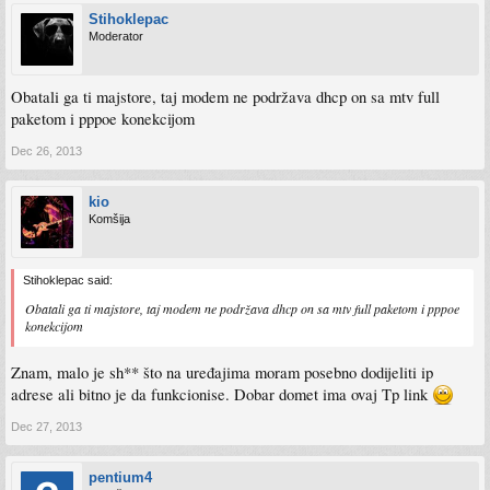
Stihoklepac
Moderator
Obatali ga ti majstore, taj modem ne podržava dhcp on sa mtv full
paketom i pppoe konekcijom
Dec 26, 2013
kio
Komšija
Stihoklepac said:
Obatali ga ti majstore, taj modem ne podržava dhcp on sa mtv full paketom i pppoe
konekcijom
Znam, malo je sh** što na uređajima moram posebno dodijeliti ip
adrese ali bitno je da funkcionise. Dobar domet ima ovaj Tp link
Dec 27, 2013
pentium4