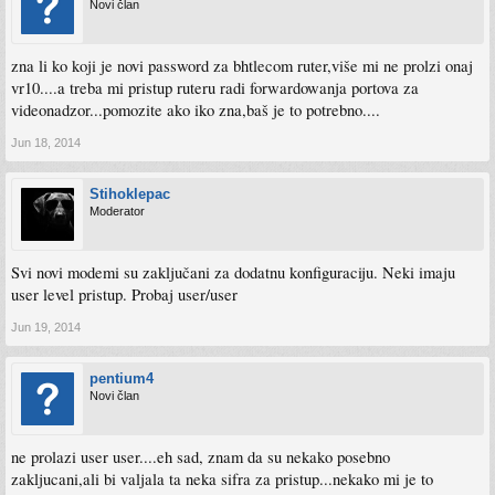
Novi član
zna li ko koji je novi password za bhtlecom ruter,više mi ne prolzi onaj
vr10....a treba mi pristup ruteru radi forwardowanja portova za
videonadzor...pomozite ako iko zna,baš je to potrebno....
Jun 18, 2014
Stihoklepac
Moderator
Svi novi modemi su zaključani za dodatnu konfiguraciju. Neki imaju
user level pristup. Probaj user/user
Jun 19, 2014
pentium4
Novi član
ne prolazi user user....eh sad, znam da su nekako posebno
zakljucani,ali bi valjala ta neka sifra za pristup...nekako mi je to