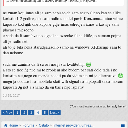
prozora i ne hvata signal ni jednog lokalnog wireless provajdera...
ne znam koji imas ali ja sam napisao da sam nesto slicno kao sa slike
koristio 1-2 godine,dok sam radio u optici povis Konzuma...fatao wirac
kupovao kod njih one kupone gdje imas odredjen iznos a kasnije sam
placao i mjesecno
e sada da li sam hvatao signal sa ozrenke ili sa klifle,to nemam pojma
ali je radio net
ali to je bila neka starudija,radilo samo na windows XP,kasnije sam to
dao nekome
sada me zanima da li su ovi noviji sta kvalitetniji
a sto se tice 3g,nije mi to problem ako budem par sati dole,tada i ne
koristim net,nego cu mozda nacati pa da vidim sta mi je alternativa
mogu ja doduse i sa mobitela slati wifi signal na laptop,ali onda moram
kupovati 3g net a znamo da on bas i nije isplativ
Jul 15, 2017
(You must log in or sign up to reply here.)
< Prev
1
2
3
4
5
Next >
Home
Forums
Ostalo
Internet provideri, umrežavanje i web servisi