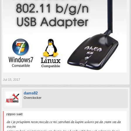
Jul 15, 2017
dams82
Overclocker
zippoo said:
da i ja priupitam nesto,mozda ce mi zatrebati da kupim uskoro pa da znam sta da
trazim