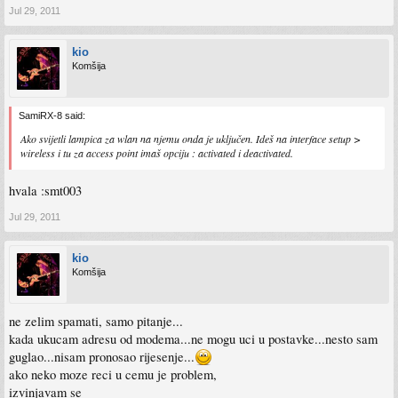
Jul 29, 2011
kio
Komšija
SamiRX-8 said:
Ako svijetli lampica za wlan na njemu onda je uključen. Ideš na interface setup >
wireless i tu za access point imaš opciju : activated i deactivated.
hvala :smt003
Jul 29, 2011
kio
Komšija
ne zelim spamati, samo pitanje...
kada ukucam adresu od modema...ne mogu uci u postavke...nesto sam
guglao...nisam pronosao rijesenje...
ako neko moze reci u cemu je problem,
izvinjavam se