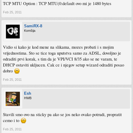
TCP MTU Option : TCP MTU(0:default ovo mi je 1480 bytes
Feb 25, 2011
SamiRX-8
Komšija
Vidio si kako je kod mene na slikama, mozes probati i s mojim
vrijednostima. Sto se tice toga uputstva samo za ADSL, dovoljno je
odraditi prvi korak, s tim da je VPI/VCI 8/35 ako se ne varam, te
DHCP ostaviti ukljucen. Cak ce i njegov setup wizard odraditi posao
dobro
Feb 25, 2011
Esh
HWB
Stavili smo ovo na sticky pa ako se jos neko ovako potrudi, propratit
cemo i to
Feb 25, 2011