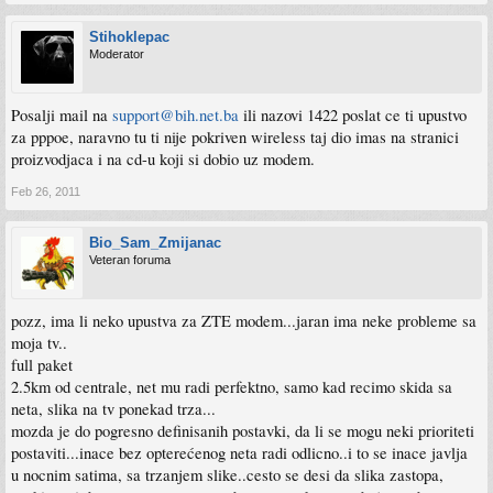
Stihoklepac
Moderator
Posalji mail na
support@bih.net.ba
ili nazovi 1422 poslat ce ti upustvo
za pppoe, naravno tu ti nije pokriven wireless taj dio imas na stranici
proizvodjaca i na cd-u koji si dobio uz modem.
Feb 26, 2011
Bio_Sam_Zmijanac
Veteran foruma
pozz, ima li neko upustva za ZTE modem...jaran ima neke probleme sa
moja tv..
full paket
2.5km od centrale, net mu radi perfektno, samo kad recimo skida sa
neta, slika na tv ponekad trza...
mozda je do pogresno definisanih postavki, da li se mogu neki prioriteti
postaviti...inace bez opterećenog neta radi odlicno..i to se inace javlja
u nocnim satima, sa trzanjem slike..cesto se desi da slika zastopa,