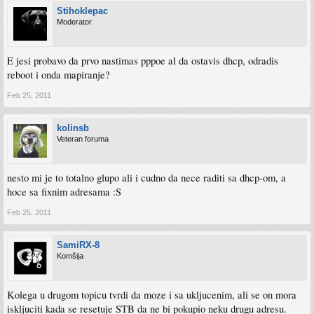
Stihoklepac
Moderator
E jesi probavo da prvo nastimas pppoe al da ostavis dhcp, odradis
reboot i onda mapiranje?
Feb 25, 2011
kolinsb
Veteran foruma
nesto mi je to totalno glupo ali i cudno da nece raditi sa dhcp-om, a
hoce sa fixnim adresama :S
Feb 25, 2011
SamiRX-8
Komšija
Kolega u drugom topicu tvrdi da moze i sa ukljucenim, ali se on mora
iskljuciti kada se resetuje STB da ne bi pokupio neku drugu adresu.