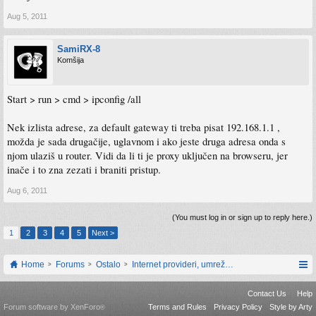
Aug 5, 2011
SamiRX-8
Komšija
Start > run > cmd > ipconfig /all
Nek izlista adrese, za default gateway ti treba pisat 192.168.1.1 ,
možda je sada drugačije, uglavnom i ako jeste druga adresa onda s
njom ulaziš u router. Vidi da li ti je proxy uključen na browseru, jer
inače i to zna zezati i braniti pristup.
Aug 6, 2011
(You must log in or sign up to reply here.)
1
2
3
4
5
Next >
Home
Forums
Ostalo
Internet provideri, umrežavanje i web servisi
Contact Us
Help
Forum software by XenForo
Terms and Rules
Privacy Policy
Style by Arty
®