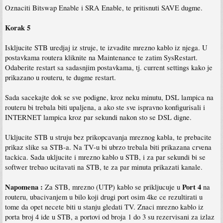
Oznaciti Bitswap Enable i SRA Enable, te pritisnuti SAVE dugme.
Korak 5
Iskljucite STB uredjaj iz struje, te izvadite mrezno kablo iz njega. U
postavkama routera kliknite na Maintenance te zatim SysRestart.
Odaberite restart sa sadasnjim postavkama, tj. current settings kako je
prikazano u routeru, te dugme restart.
Sada sacekajte dok se sve podigne, kroz neku minutu, DSL lampica na
routeru bi trebala biti upaljena, a ako ste sve ispravno konfigurisali i
INTERNET lampica kroz par sekundi nakon sto se DSL digne.
Ukljucite STB u struju bez prikopcavanja mreznog kabla, te prebacite
prikaz slike sa STB-a. Na TV-u bi ubrzo trebala biti prikazana crvena
tackica. Sada ukljucite i mrezno kablo u STB, i za par sekundi bi se
softwer trebao ucitavati na STB, te za par minuta prikazati kanale.
Napomena :
Port 4
Za STB, mrezno (UTP) kablo se prikljucuje u
na
routeru, ubacivanjem u bilo koji drugi port osim 4ke ce rezultirati u
tome da opet necete biti u stanju gledati TV. Znaci mrezno kablo iz
porta broj 4 ide u STB, a portovi od broja 1 do 3 su rezervisani za izlaz