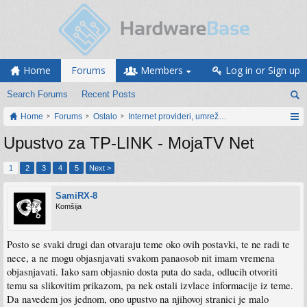
Home
Forums
Members
Log in or Sign up
Search Forums
Recent Posts
Home
Forums
Ostalo
Internet provideri, umrežavanje i web servisi
Upustvo za TP-LINK - MojaTV Net
1
2
3
4
5
Next >
SamiRX-8
Komšija
Posto se svaki drugi dan otvaraju teme oko ovih postavki, te ne radi te
nece, a ne mogu objasnjavati svakom panaosob nit imam vremena
objasnjavati. Iako sam objasnio dosta puta do sada, odlucih otvoriti
temu sa slikovitim prikazom, pa nek ostali izvlace informacije iz teme.
Da navedem jos jednom, ono upustvo na njihovoj stranici je malo