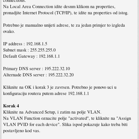
connections.
Na Local Area Connection idite desnm klikom na properties,
pronadjite Internet Protocol (TCP/IP), te idite na properties od istog.
Potrebno je manualno unijeti adrese, te za jedan primjer to izgleda
ovako.
IP address : 192.168.1.5
Subnet mask : 255.255.255.0
Default Gateway : 192.168.1.1
Primary DNS server : 195.222.32.10
Alternade DNS server : 195.222.32.20
Kliknite na OK i korak 3 je zavrsen. Potrebno je ponovo uci u
konfiguraciju routera putem adrese 192.168.1.1
Korak 4
Kliknite na Advanced Setup, i zatim na polje VLAN.
Na VLAN Function oznacite polje "activated", te kliknite na "Assign
VLAN PVID for each device". Slika ispod pokazuje kako treba biti
postavljeno kod vas.