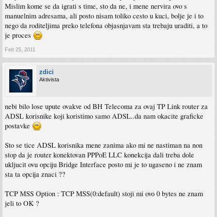
Mislim kome se da igrati s time, sto da ne, i mene nervira ovo s
manuelnim adresama, ali posto nisam toliko cesto u kuci, bolje je i to
nego da roditeljima preko telefona objasnjavam sta trebaju uraditi, a to
je proces
Feb 25, 2011
zdici
Aktivista
nebi bilo lose upute ovakve od BH Telecoma za ovaj TP Link router za
ADSL korisnike koji koristimo samo ADSL..da nam okacite graficke
postavke
Sto se tice ADSL korisnika mene zanima ako mi ne nastiman na non
stop da je router konektovan PPPoE LLC konekcija dali treba dole
ukljucit ovu opciju Bridge Interface posto mi je to ugaseno i ne znam
sta ta opcija znaci ??
TCP MSS Option : TCP MSS(0:default) stoji mi ovo 0 bytes ne znam
jeli to OK ?