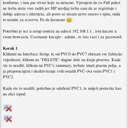
konfuzno, i ima par stvari koje su netacne. Vjerujem da za Full paket
ne treba nista vise raditi jer SIP uredjaj treba sam da se registruje i
dobije adresu s interneta, ali posto se nisam uzivo susreo s njim, onda
to uzmite za rezervu. Pa da krenemo
Potrebno je uci u setup routera na adresi 192.168.1.1 , istu kucate u
svom browseru. Username kucajte : admin , te isto vazi i za password.
Korak 1
Kliknuti na Interface Setup, te od PVC0 do PVC7 obrisati sve fabricke
vrijednosti, klikom na "DELETE" dugme dole na kraju prozora. Kada
ste to uradili, klikom na PVC's summary, trebate imati prazna polja, a
ja preporucujem i deaktiviranje svih ostalih PVC-ova osim PVC1 i
PVC2.
Kada ste to uradili, potrebno je odabrati PVC1, te unijeti postavke kao
na slici ispod.