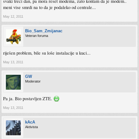
svaki treci dan, pa mora reset modema, zato kontam da je modem..
meni vise smrdi na to da je podaleko od centrale...
May 12, 2011
Bio_Sam_Zmijanac
Veteran foruma
riješen problem, bile su loše instalacije u kuci...
May 13, 2011
GW
Moderator
Pa ja. Bio postavljen ZTE.
May 13, 2011
kAcA
Aktivista