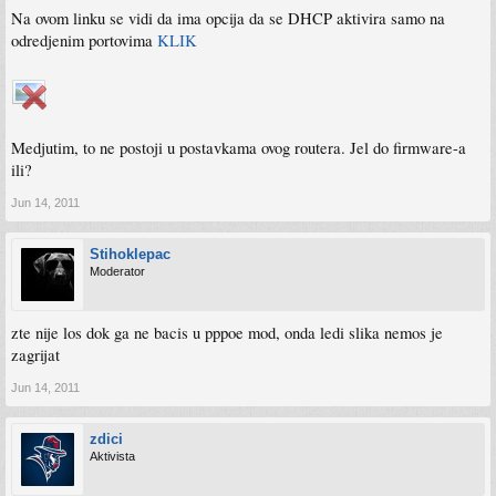
Na ovom linku se vidi da ima opcija da se DHCP aktivira samo na
odredjenim portovima
KLIK
Medjutim, to ne postoji u postavkama ovog routera. Jel do firmware-a
ili?
Jun 14, 2011
Stihoklepac
Moderator
zte nije los dok ga ne bacis u pppoe mod, onda ledi slika nemos je
zagrijat
Jun 14, 2011
zdici
Aktivista