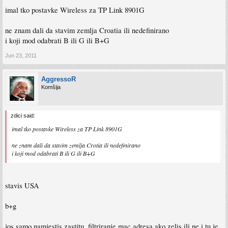
imal tko postavke Wireless za TP Link 8901G
ne znam dali da stavim zemlja Croatia ili nedefinirano
i koji mod odabrati B ili G ili B+G
Jun 23, 2011
AggressoR
Komšija
zdici said:
imal tko postavke Wireless za TP Link 8901G
ne znam dali da stavim zemlja Crotia ili nedefinirano
i koji mod odabrati B ili G ili B+G
stavis USA
b+g
jos samo namjestis zastitu, filtriranje mac adresa ako zelis ili ne i tu je