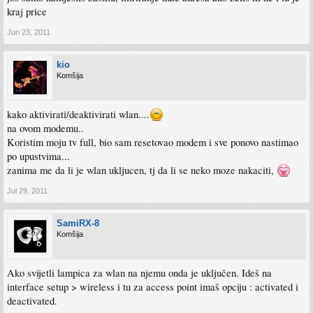
kraj price
Jun 23, 2011
kio
Komšija
kako aktivirati/deaktivirati wlan....
na ovom modemu..
Koristim moju tv full, bio sam resetovao modem i sve ponovo nastimao
po upustvima...
zanima me da li je wlan ukljucen, tj da li se neko moze nakaciti,
Jul 29, 2011
SamiRX-8
Komšija
Ako svijetli lampica za wlan na njemu onda je uključen. Ideš na
interface setup > wireless i tu za access point imaš opciju : activated i
deactivated.