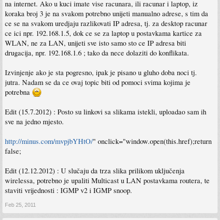
na internet. Ako u kuci imate vise racunara, ili racunar i laptop, iz
koraka broj 3 je na svakom potrebno unijeti manualno adrese, s tim da
ce se na svakom uredjaju razlikovati IP adresa, tj. za desktop racunar
ce ici npr. 192.168.1.5, dok ce se za laptop u postavkama kartice za
WLAN, ne za LAN, unijeti sve isto samo sto ce IP adresa biti
drugacija, npr. 192.168.1.6 ; tako da nece dolaziti do konflikata.
Izvinjenje ako je sta pogresno, ipak je pisano u gluho doba noci tj.
jutra. Nadam se da ce ovaj topic biti od pomoci svima kojima je
potrebna
Edit (15.7.2012) : Posto su linkovi sa slikama istekli, uploadao sam ih
sve na jedno mjesto.
http://minus.com/mvpjbYHtO/
" onclick="window.open(this.href);return
false;
Edit (12.12.2012) : U slučaju da trza slika prilikom uključenja
wirelessa, potrebno je upaliti Multicast u LAN postavkama routera, te
staviti vrijednosti : IGMP v2 i IGMP snoop.
Feb 25, 2011