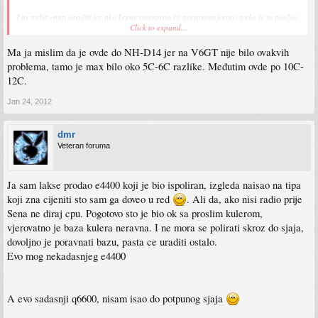
I to treba znati uraditi,jer ako krene pogresno (tj neravnomjerno) tesko je to poslije
Click to expand...
dovesti u red..
Ma ja mislim da je ovde do NH-D14 jer na V6GT nije bilo ovakvih
problema, tamo je max bilo oko 5C-6C razlike. Međutim ovde po 10C-
12C.
Jan 24, 2012
dmr
Veteran foruma
Ja sam lakse prodao e4400 koji je bio ispoliran, izgleda naisao na tipa
koji zna cijeniti sto sam ga doveo u red
. Ali da, ako nisi radio prije
Sena ne diraj cpu. Pogotovo sto je bio ok sa proslim kulerom,
vjerovatno je baza kulera neravna. I ne mora se polirati skroz do sjaja,
dovoljno je poravnati bazu, pasta ce uraditi ostalo.
Evo mog nekadasnjeg e4400
A evo sadasnji q6600, nisam isao do potpunog sjaja