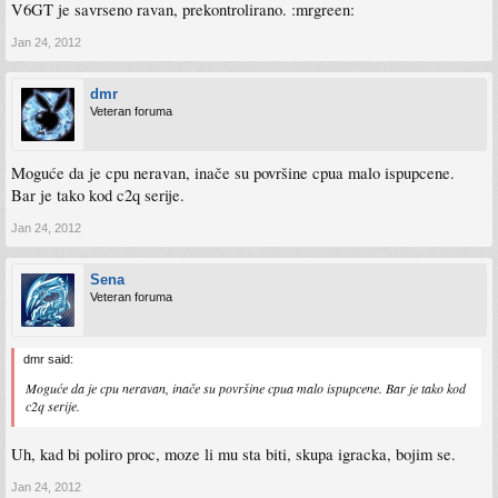
V6GT je savrseno ravan, prekontrolirano. :mrgreen:
Jan 24, 2012
dmr
Veteran foruma
Moguće da je cpu neravan, inače su površine cpua malo ispupcene.
Bar je tako kod c2q serije.
Jan 24, 2012
Sena
Veteran foruma
dmr said:
Moguće da je cpu neravan, inače su površine cpua malo ispupcene. Bar je tako kod
c2q serije.
Uh, kad bi poliro proc, moze li mu sta biti, skupa igracka, bojim se.
Jan 24, 2012