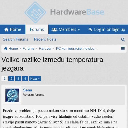
Home
Forums
Members
Log in or Sign up
Search Forums
Recent Posts
Home
Forums
Hardver
PC konfiguracije, notebook računari, servis
Velike razlike između temperatura
jezgara
1
2
3
4
Next >
Sena
Veteran foruma
Pozdrav, problem je poceo nakon sto sam montirao NH-D14, dvije
jezgre su konstano 10C pa i vise hladnije od ostalih, vadio cooler,
stavljo pastu nanovo (Artic Silver 5) ali slaba fajda, razlike ima i na
stock clockovima, ali je tamo manja, ali opet i na stock klokovima te