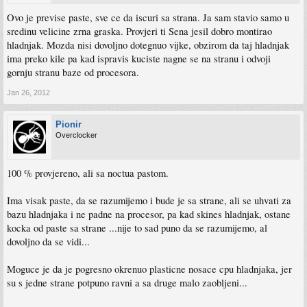
Ovo je previse paste, sve ce da iscuri sa strana. Ja sam stavio samo u
sredinu velicine zrna graska. Provjeri ti Sena jesil dobro montirao
hladnjak. Mozda nisi dovoljno dotegnuo vijke, obzirom da taj hladnjak
ima preko kile pa kad ispravis kuciste nagne se na stranu i odvoji
gornju stranu baze od procesora.
Jan 26, 2012
Pionir
Overclocker
100 % provjereno, ali sa noctua pastom.
Ima visak paste, da se razumijemo i bude je sa strane, ali se uhvati za
bazu hladnjaka i ne padne na procesor, pa kad skines hladnjak, ostane
kocka od paste sa strane ...nije to sad puno da se razumijemo, al
dovoljno da se vidi...
Moguce je da je pogresno okrenuo plasticne nosace cpu hladnjaka, jer
su s jedne strane potpuno ravni a sa druge malo zaobljeni...