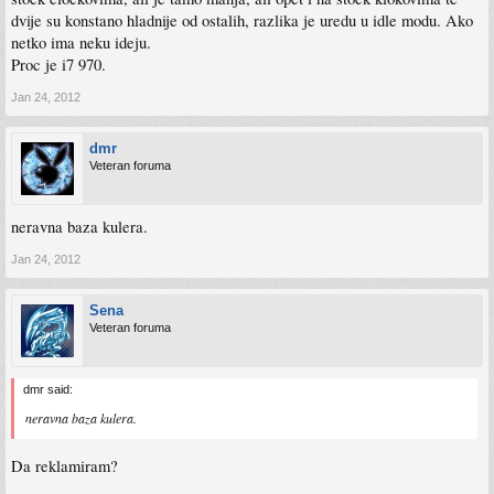
dvije su konstano hladnije od ostalih, razlika je uredu u idle modu. Ako
netko ima neku ideju.
Proc je i7 970.
Jan 24, 2012
dmr
Veteran foruma
neravna baza kulera.
Jan 24, 2012
Sena
Veteran foruma
dmr said:
neravna baza kulera.
Da reklamiram?