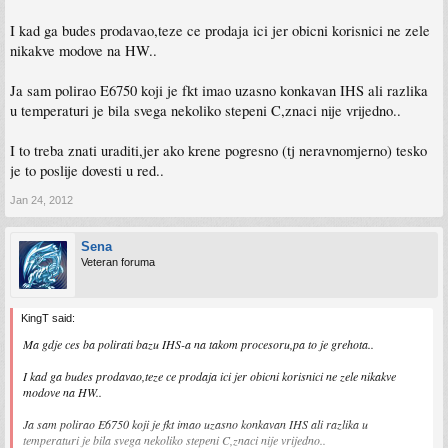
I kad ga budes prodavao,teze ce prodaja ici jer obicni korisnici ne zele
nikakve modove na HW..
Ja sam polirao E6750 koji je fkt imao uzasno konkavan IHS ali razlika
u temperaturi je bila svega nekoliko stepeni C,znaci nije vrijedno..
I to treba znati uraditi,jer ako krene pogresno (tj neravnomjerno) tesko
je to poslije dovesti u red..
Jan 24, 2012
Sena
Veteran foruma
KingT said:
Ma gdje ces ba polirati bazu IHS-a na takom procesoru,pa to je grehota..
I kad ga budes prodavao,teze ce prodaja ici jer obicni korisnici ne zele nikakve
modove na HW..
Ja sam polirao E6750 koji je fkt imao uzasno konkavan IHS ali razlika u
temperaturi je bila svega nekoliko stepeni C,znaci nije vrijedno..