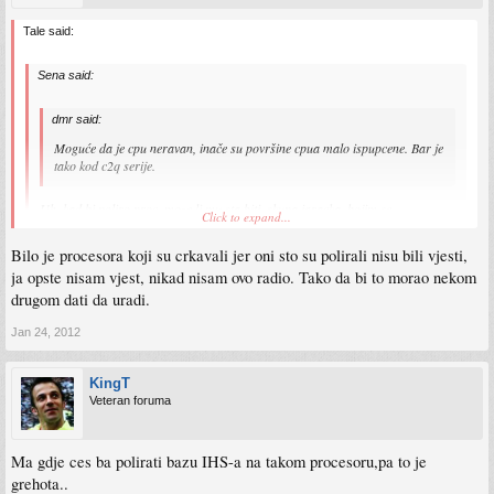
Tale said:
Sena said:
dmr said:
Moguće da je cpu neravan, inače su površine cpua malo ispupcene. Bar je
tako kod c2q serije.
Uh, kad bi poliro proc, moze li mu sta biti, skupa igracka, bojim se.
Click to expand...
Pa nećeš polirati jezgru već heatspreader, tako da ne vidim šta mu može biti loše.
Bilo je procesora koji su crkavali jer oni sto su polirali nisu bili vjesti,
ja opste nisam vjest, nikad nisam ovo radio. Tako da bi to morao nekom
drugom dati da uradi.
Jan 24, 2012
KingT
Veteran foruma
Ma gdje ces ba polirati bazu IHS-a na takom procesoru,pa to je
grehota..