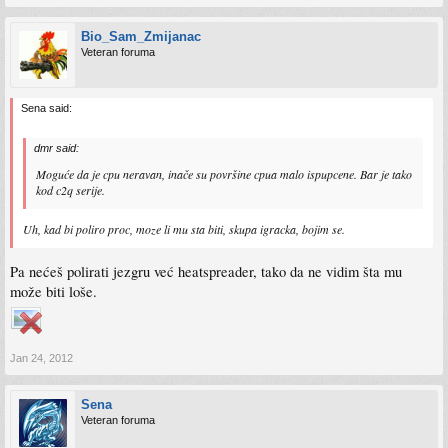
Bio_Sam_Zmijanac
Veteran foruma
Sena said:
dmr said:
Moguće da je cpu neravan, inače su površine cpua malo ispupcene. Bar je tako
kod c2q serije.
Uh, kad bi poliro proc, moze li mu sta biti, skupa igracka, bojim se.
Pa nećeš polirati jezgru već heatspreader, tako da ne vidim šta mu
može biti loše.
Jan 24, 2012
Sena
Veteran foruma