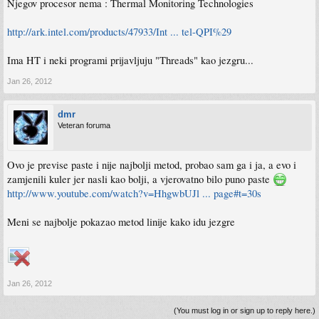
Njegov procesor nema : Thermal Monitoring Technologies
http://ark.intel.com/products/47933/Int ... tel-QPI%29
Ima HT i neki programi prijavljuju "Threads" kao jezgru...
Jan 26, 2012
dmr
Veteran foruma
Ovo je previse paste i nije najbolji metod, probao sam ga i ja, a evo i
zamjenili kuler jer nasli kao bolji, a vjerovatno bilo puno paste
http://www.youtube.com/watch?v=HhgwbUJl ... page#t=30s
Meni se najbolje pokazao metod linije kako idu jezgre
Jan 26, 2012
(You must log in or sign up to reply here.)