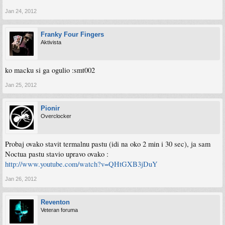
Jan 24, 2012
Franky Four Fingers
Aktivista
ko macku si ga ogulio :smt002
Jan 25, 2012
Pionir
Overclocker
Probaj ovako stavit termalnu pastu (idi na oko 2 min i 30 sec), ja sam
Noctua pastu stavio upravo ovako :
http://www.youtube.com/watch?v=QHtGXB3jDuY
Jan 26, 2012
Reventon
Veteran foruma