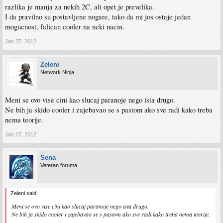
Mislio sam na "plastic spacers", one koje nose "mounting bars".
razlika je manja za nekih 2C, ali opet je prevelika.
I da pravilno su postavljene nogare, tako da mi jos ostaje jedan
Ove u gornjem lijevom uglu, 4 komada...sa slike :
mogucnost, falican cooler na neki nacin.
http://www.frostytech.com/ArticleImages ... racket.jpg
http://www.candccentral.co.uk/images/C/c-343.jpg
Jan 27, 2012
Ove plastikice su konusne i zaobljenje u uzoj gornjoj zoni. U prevodu, moraju biti
postavljene kao piramide, siri ravni dio na MB, uzi i zaobljeni gore ..
Zeleni
Network Ninja
Meni se ovo vise cini kao slucaj paranoje nego ista drugo.
Ne bih ja skido cooler i zajebavao se s pastom ako sve radi kako treba
nema teorije.
Jan 27, 2012
Sena
Veteran foruma
Zeleni said:
Meni se ovo vise cini kao slucaj paranoje nego ista drugo.
Ne bih ja skido cooler i zajebavao se s pastom ako sve radi kako treba nema teorije.