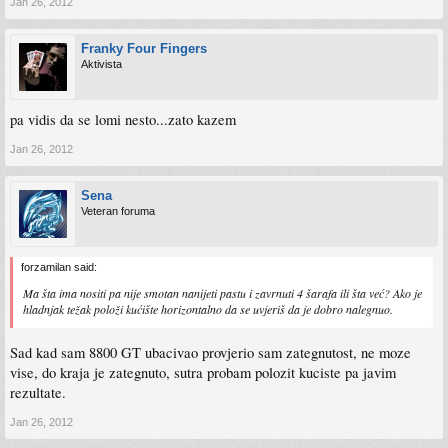
Jan 26, 2012
Franky Four Fingers
Aktivista
pa vidis da se lomi nesto...zato kazem
Jan 26, 2012
Sena
Veteran foruma
forzamilan said:
Ma šta ima nositi pa nije smotan nanijeti pastu i zavrnuti 4 šarafa ili šta već? Ako je
hladnjak težak položi kućište horizontalno da se uvjeriš da je dobro nalegnuo.
Sad kad sam 8800 GT ubacivao provjerio sam zategnutost, ne moze
vise, do kraja je zategnuto, sutra probam polozit kuciste pa javim
rezultate.
Jan 26, 2012