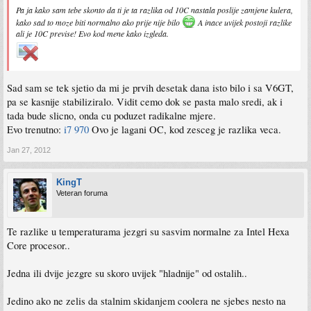
Pa ja kako sam tebe skonto da ti je ta razlika od 10C nastala poslije zamjene kulera,
kako sad to moze biti normalno ako prije nije bilo
A inace uvijek postoji razlike
ali je 10C previse! Evo kod mene kako izgleda.
Sad sam se tek sjetio da mi je prvih desetak dana isto bilo i sa V6GT,
pa se kasnije stabiliziralo. Vidit cemo dok se pasta malo sredi, ak i
tada bude slicno, onda cu poduzet radikalne mjere.
Evo trenutno:
i7 970
Ovo je lagani OC, kod zesceg je razlika veca.
Jan 27, 2012
KingT
Veteran foruma
Te razlike u temperaturama jezgri su sasvim normalne za Intel Hexa
Core procesor..
Jedna ili dvije jezgre su skoro uvijek "hladnije" od ostalih..
Jedino ako ne zelis da stalnim skidanjem coolera ne sjebes nesto na