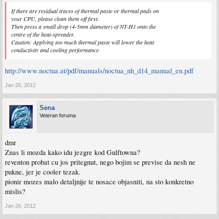
If there are residual traces of thermal paste or thermal pads on
your CPU, please clean them off first.
Then press a small drop (4-5mm diameter) of NT-H1 onto the
centre of the heat-spreader.
Caution: Applying too much thermal paste will lower the heat
conductivity and cooling performance
http://www.noctua.at/pdf/manuals/noctua_nh_d14_manual_en.pdf
Jan 26, 2012
Sena
Veteran foruma
dmr
Znas li mozda kako idu jezgre kod Gulftowna?
reventon probat cu jos pritegnut, nego bojim se previse da nesh ne
pukne, jer je cooler tezak.
pionir mozes malo detaljnije te nosace objasniti, na sto konkretno
mislis?
Jan 26, 2012