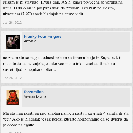
Nisam je ni stavljao. Hvala dmr, AS 5, znaci povucena je vertikalna
linija. Ostalo mi je jos par stvari da probam, ako nish ne rjesim,
ubacujem i7 970 stock hladnjak pa cemo vidit.
Jan 26, 2012
Franky Four Fingers
Aktivista
ne znam sto se peglas,odnesi nekom sa foruma ko je iz Sa,pa nek ti
rijesi to da se ne zajebajes ako vec nisi u toku.izaci ce ti neko u
susret..ljudi smo,nismo pitari..
Jan 26, 2012
forzamilan
Veteran foruma
Ma šta ima nositi pa nije smotan nanijeti pastu i zavrnuti 4 šarafa ili šta
već? Ako je hladnjak težak položi kućište horizontalno da se uvjeriš da
je dobro nalegnuo.