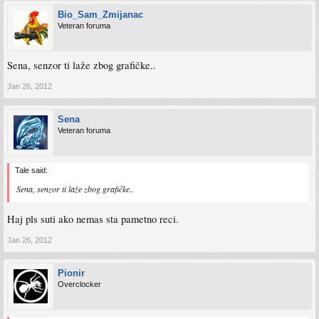
Bio_Sam_Zmijanac
Veteran foruma
Sena, senzor ti laže zbog grafičke..
Jan 26, 2012
Sena
Veteran foruma
Tale said:
Sena, senzor ti laže zbog grafičke..
Haj pls suti ako nemas sta pametno reci.
Jan 26, 2012
Pionir
Overclocker