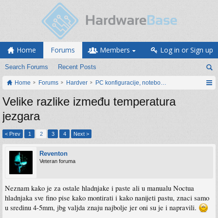
Home
Forums
Members
Log in or Sign up
Search Forums
Recent Posts
Home
Forums
Hardver
PC konfiguracije, notebook računari, servis
Velike razlike između temperatura
jezgara
< Prev
1
2
3
4
Next >
Reventon
Veteran foruma
Neznam kako je za ostale hladnjake i paste ali u manualu Noctua
hladnjaka sve fino pise kako montirati i kako nanijeti pastu, znaci samo
u sredinu 4-5mm, jbg valjda znaju najbolje jer oni su je i napravili.