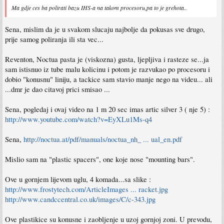
Ma gdje ces ba polirati bazu IHS-a na takom procesoru,pa to je grehota..
Sena, mislim da je u svakom slucaju najbolje da pokusas sve drugo,
prije samog poliranja ili sta vec...
Reventon, Noctua pasta je (viskozna) gusta, ljepljiva i rasteze se...ja
sam istisnuo iz tube malu kolicinu i potom je razvukao po procesoru i
dobio "konusnu" liniju, a tackice sam stavio manje nego na videu... ali
...dmr je dao citavoj prici smisao ...
Sena, pogledaj i ovaj video na 1 m 20 sec imas artic silver 3 ( nje 5) :
http://www.youtube.com/watch?v=EyXLu1Ms-q4
Sena,
http://noctua.at/pdf/manuals/noctua_nh_ ... ual_en.pdf
Mislio sam na "plastic spacers", one koje nose "mounting bars".
Ove u gornjem lijevom uglu, 4 komada...sa slike :
http://www.frostytech.com/ArticleImages ... racket.jpg
http://www.candccentral.co.uk/images/C/c-343.jpg
Ove plastikice su konusne i zaobljenje u uzoj gornjoj zoni. U prevodu,