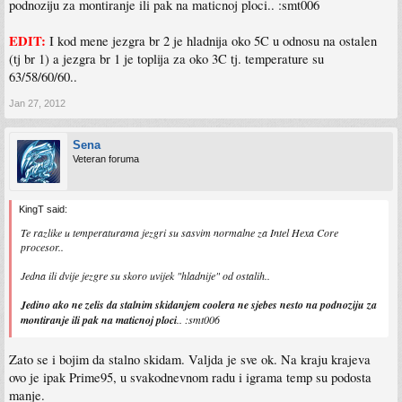
podnoziju za montiranje ili pak na maticnoj ploci.. :smt006
EDIT:
I kod mene jezgra br 2 je hladnija oko 5C u odnosu na ostalen
(tj br 1) a jezgra br 1 je toplija za oko 3C tj. temperature su
63/58/60/60..
Jan 27, 2012
Sena
Veteran foruma
KingT said:
Te razlike u temperaturama jezgri su sasvim normalne za Intel Hexa Core
procesor..
Jedna ili dvije jezgre su skoro uvijek "hladnije" od ostalih..
Jedino ako ne zelis da stalnim skidanjem coolera ne sjebes nesto na podnoziju za
montiranje ili pak na maticnoj ploci
.. :smt006
Zato se i bojim da stalno skidam. Valjda je sve ok. Na kraju krajeva
ovo je ipak Prime95, u svakodnevnom radu i igrama temp su podosta
manje.