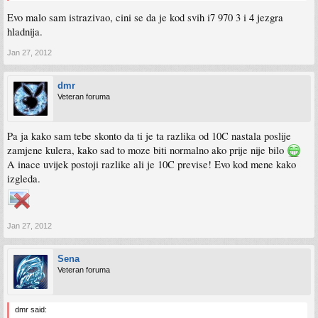
Evo malo sam istrazivao, cini se da je kod svih i7 970 3 i 4 jezgra
hladnija.
Jan 27, 2012
dmr
Veteran foruma
Pa ja kako sam tebe skonto da ti je ta razlika od 10C nastala poslije
zamjene kulera, kako sad to moze biti normalno ako prije nije bilo
A inace uvijek postoji razlike ali je 10C previse! Evo kod mene kako
izgleda.
Jan 27, 2012
Sena
Veteran foruma
dmr said: