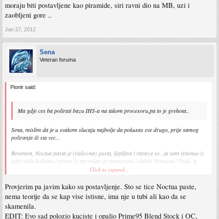
moraju biti postavljene kao piramide, siri ravni dio na MB, uzi i
zaobljeni gore ..
Jan 27, 2012
Sena
Veteran foruma
Pionir said:
Ma gdje ces ba polirati bazu IHS-a na takom procesoru,pa to je grehota..
Sena, mislim da je u svakom slucaju najbolje da pokusas sve drugo, prije samog
poliranja ili sta vec...
Reventon, Noctua pasta je (viskozna) gusta, ljepljiva i rasteze se...ja sam istisnuo iz
tube malu kolicinu i potom je razvukao po procesoru i dobio "konusnu" liniju, a
tackice sam stavio manje nego na videu... ali ...dmr je dao citavoj prici smisao ...
Click to expand...
Sena, pogledaj i ovaj video na 1 m 20 sec imas artic silver 3 ( nje 5) :
Provjerim pa javim kako su postavljenje. Sto se tice Noctua paste,
http://www.youtube.com/watch?v=EyXLu1Ms-q4
nema teorije da se kap vise istisne, ima nje u tubi ali kao da se
skamenila.
Sena,
http://noctua.at/pdf/manuals/noctua_nh_ ... ual_en.pdf
EDIT: Evo sad polozio kuciste i opalio Prime95 Blend Stock i OC,