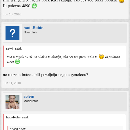
Ili polovna 4890
Jun 10, 2010
hudi-Robin
Novi član
selvin said:
Ima u Ingelu 5770, za 30ak KM skuplja, ako ces vec preci 300KM
Ili polovna
4890
ne moze u imtecu biti povoljnija nego u genelecu?
Jun 11, 2010
selvin
Moderator
hudi-Robin said:
selvin said: