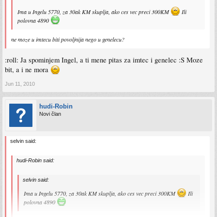
Ima u Ingelu 5770, za 30ak KM skuplja, ako ces vec preci 300KM
Ili
polovna 4890
ne moze u imtecu biti povoljnija nego u genelecu?
:roll: Ja spominjem Ingel, a ti mene pitas za imtec i genelec :S Moze
bit, a i ne mora
Jun 11, 2010
hudi-Robin
Novi član
selvin said:
hudi-Robin said:
selvin said:
Ima u Ingelu 5770, za 30ak KM skuplja, ako ces vec preci 300KM
Ili
polovna 4890