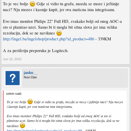
To je vec bolje
Gdje si vidio tu grafu, mozda se moze i jeftinije
naci? Nju mozes i kasnije kupit, jer ova maticna ima integrisanu.
Evo imas monitor Philips 22" Full HD, svakako bolji od onog AOC-a
sto si planirao uzet. Samo bi ti mogla bit sitna slova jer ima veliku
rezoluciju, dok se ne naviknes
http://ingel.ba/ingelshop/product.php?id_product=486
- 339KM
A za periferiju preporuka je Logitech.
Jun 10, 2010
jasko__
Novi član
selvin said:
To je vec bolje
Gdje si vidio tu grafu, mozda se moze i jeftinije naci? Nju mozes
i kasnije kupit, jer ova maticna ima integrisanu.
Evo imas monitor Philips 22" Full HD, svakako bolji od onog AOC-a sto si
planirao uzet. Samo bi ti mogla bit sitna slova jer ima veliku rezoluciju, dok se ne
naviknes
http://ingel.ba/ingelshop/product.php?id_product=486
- 339KM