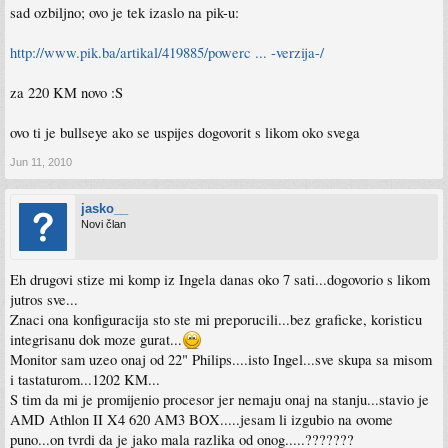
sad ozbiljno; ovo je tek izaslo na pik-u:
http://www.pik.ba/artikal/419885/powerc ... -verzija-/
za 220 KM novo :S
ovo ti je bullseye ako se uspijes dogovorit s likom oko svega
Jun 11, 2010
jasko__
Novi član
Eh drugovi stize mi komp iz Ingela danas oko 7 sati...dogovorio s likom
jutros sve...
Znaci ona konfiguracija sto ste mi preporucili...bez graficke, koristicu
integrisanu dok moze gurat...
Monitor sam uzeo onaj od 22" Philips....isto Ingel...sve skupa sa misom
i tastaturom...1202 KM...
S tim da mi je promijenio procesor jer nemaju onaj na stanju...stavio je
AMD Athlon II X4 620 AM3 BOX.....jesam li izgubio na ovome
puno...on tvrdi da je jako mala razlika od onog.....???????