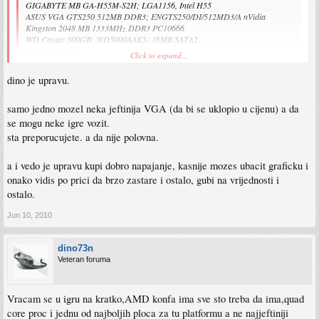
GIGABYTE MB GA-H55M-S2H; LGA1156, Intel H55
ASUS VGA GTS250 512MB DDR3; ENGTS250/DI/512MD3/A nVidia
Kingston 2048 MB 1333MHz DDR3 PC10666
WD Caviar 500GB: WD5000AAKS: 16MB SATA2
Nec DVD/RW
Click to expand...
MSI kučište Apolon 550W
dino je upravu.
Click to expand...
.........1050 KM......
Prvo i osnovno da znas - napajanje je JAKO bitna komponenta, ono ti moze
make
samo jedno mozel neka jeftinija VGA (da bi se uklopio u cijenu) a da
or brake
citav PC. Znaci ako zelis dugovjecan i stabilan racunar onda obavezno
se mogu neke igre vozit.
brandirano napajanje
A to sto dodje uz to kuciste definitnivno je drek od
sta preporucujete. a da nije polovna.
napajanja.
Ok je konfa, al ja bi isao na neki Quad core, taj i3 je Dual Core.
a i vedo je upravu kupi dobro napajanje, kasnije mozes ubacit graficku i
onako vidis po prici da brzo zastare i ostalo, gubi na vrijednosti i
ostalo.
Jun 10, 2010
dino73n
Veteran foruma
Vracam se u igru na kratko,AMD konfa ima sve sto treba da ima,quad
core proc i jednu od najboljih ploca za tu platformu a ne najjeftiniji