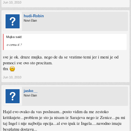
Jun 10, 2010
hudi-Robin
Novi član
Mujka said:
o cemu ti ?
sve je ok. druze mujka. nego de da se vratimo temi jer i meni je od
pomoci sve ovo sto procitam.
thx
Jun 10, 2010
jasko__
Novi član
Hajd evo ovako da vas poslusam...posto vidim da me zestoko
kritikujete...problem je sto ja nisam iz Sarajeva nego iz Zenice...pa mi
taj Ingel i nije najbolja opcija...al evo ipak iz Ingela....navodno imaju
besplatnu dostavu...