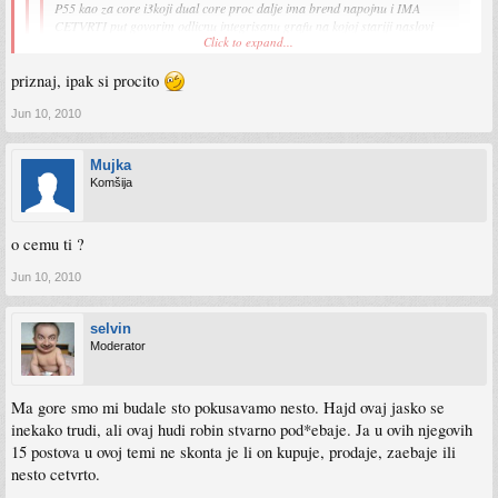
P55 kao za core i3koji dual core proc dalje ima brend napojnu i IMA
CETVRTI put govorim odlicnu integrisanu grafu na kojoj stariji naslovi
Click to expand...
idu ko zmaj a kasnije kad ponovo budes imao love i kad cijene ati serije 5
malo slete samo je ubodes i deres jer sve je spremno.
priznaj, ipak si procito
Click to expand...
bravo majstore. e sad moze i onaj monitor kupit 22"
Jun 10, 2010
on ovo govori 5 ti put samo sto niko nece da cita nazalost
a sto je jos najzalosnije moze uzet i monitor i konfu sve za 1500 i rahat bit al et
Mujka
Komšija
o cemu ti ?
Jun 10, 2010
selvin
Moderator
Ma gore smo mi budale sto pokusavamo nesto. Hajd ovaj jasko se
inekako trudi, ali ovaj hudi robin stvarno pod*ebaje. Ja u ovih njegovih
15 postova u ovoj temi ne skonta je li on kupuje, prodaje, zaebaje ili
nesto cetvrto.