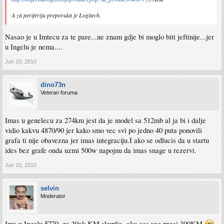
A za periferiju preporuka je Logitech.
Nasao je u Imtecu za te pare...ne znam gdje bi moglo biti jeftinije...jer
u Ingelu je nema....
Jun 10, 2010
dino73n
Veteran foruma
Imas u genelecu za 274km jest da je model sa 512mb al ja bi i dalje
vidio kakvu 4870/90 jer kako smo vec svi po jedno 40 puta ponovili
grafa ti nije obavezna jer imas integraciju.I ako se odlucis da u startu
ides bez grafe onda uzmi 500w napojnu da imas snage u rezervi.
Jun 10, 2010
selvin
Moderator
Ima u Ingelu 5770, za 30ak KM skuplja, ako ces vec preci 300KM