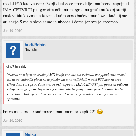
model P55 kao za core i3koji dual core proc dalje ima brend napojnu i
IMA CETVRTI put govorim odlicnu integrisanu grafu na kojoj stariji
naslovi idu ko zmaj a kasnije kad ponovo budes imao love i kad cijene
ati serije 5 malo slete samo je ubodes i deres jer sve je spremno.
Jun 10, 2010
hudi-Robin
Novi član
dino73n said:
Vracam se u igru na kratko,AMD konfa ima sve sto treba da ima,quad core proc i
jednu od najboljih ploca za tu platformu a ne najjeftiniji model P55 kao za core
i3koji dual core proc dalje ima brend napojnu i IMA CETVRTI put govorim odlicnu
integrisanu grafu na kojoj stariji naslovi idu ko zmaj a kasnije kad ponovo budes
imao love i kad cijene ati serije 5 malo slete samo je ubodes i deres jer sve je
spremno.
bravo majstore. e sad moze i onaj monitor kupit 22"
Jun 10, 2010
Mujka