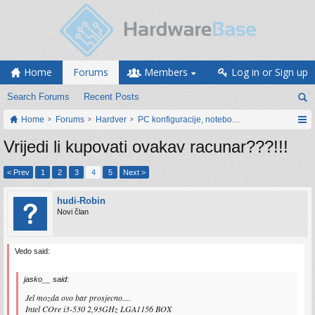
Home
Forums
Members
Log in or Sign up
Search Forums
Recent Posts
Home
Forums
Hardver
PC konfiguracije, notebook računari, servis
Vrijedi li kupovati ovakav racunar???!!!
< Prev
1
2
3
4
5
Next >
hudi-Robin
Novi član
Vedo said:
jasko__ said:
Jel mozda ovo bar prosjecno....
Intel COre i3-530 2,93GHz LGA1156 BOX