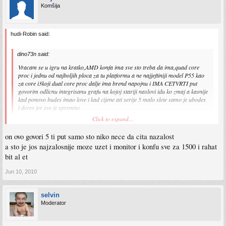
Komšija
hudi-Robin said:
dino73n said:
Vracam se u igru na kratko,AMD konfa ima sve sto treba da ima,quad core
proc i jednu od najboljih ploca za tu platformu a ne najjeftiniji model P55 kao
za core i3koji dual core proc dalje ima brend napojnu i IMA CETVRTI put
govorim odlicnu integrisanu grafu na kojoj stariji naslovi idu ko zmaj a kasnije
kad ponovo budes imao love i kad cijene ati serije 5 malo slete samo je ubodes
i deres jer sve je spremno.
Click to expand...
bravo majstore. e sad moze i onaj monitor kupit 22"
on ovo govori 5 ti put samo sto niko nece da cita nazalost
a sto je jos najzalosnije moze uzet i monitor i konfu sve za 1500 i rahat
bit al et
Jun 10, 2010
selvin
Moderator