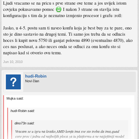
Ljudi vracamo se na pricu s prve strane ove teme a jos uvijek istom
covjeku pokusavamo pomoc
I nakon 3 strane on stavlja istu
konfiguraciju s tim da je neznatno izmjenio procesor i grafu :roll:
Jasko, u 4-5. postu sam ti naveo konfu koja je best buy za te pare, ono
sto je dino sastavio na drugoj temi. Ti samo jos treba da se odlucis
hoces li kupit novu 5750 ili ganjat polovnu 4890 (eventualno 4870), ako
ces nas poslusat, a ako neces onda se odluci za onu konfu sto si
napisao kad si otvorio ovu temu.
Jun 10, 2010
hudi-Robin
Novi član
Mujka said:
hudi-Robin said:
dino73n said:
Vracam se u igru na kratko,AMD konfa ima sve sto treba da ima,quad
core proc i jednu od najboljih ploca za tu platformu a ne najjeftiniji model