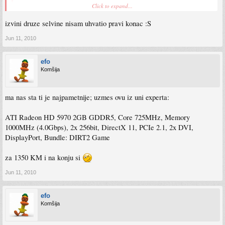
ne moze u imtecu biti povoljnija nego u genelecu?
Click to expand...
izvini druze selvine nisam uhvatio pravi konac :S
:roll: Ja spominjem Ingel, a ti mene pitas za imtec i genelec :S Moze bit, a i ne mora
Jun 11, 2010
efo
Komšija
ma nas sta ti je najpametnije; uzmes ovu iz uni experta:
ATI Radeon HD 5970 2GB GDDR5, Core 725MHz, Memory
1000MHz (4.0Gbps), 2x 256bit, DirectX 11, PCIe 2.1, 2x DVI,
DisplayPort, Bundle: DIRT2 Game
za 1350 KM i na konju si
Jun 11, 2010
efo
Komšija