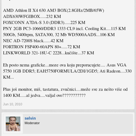
AMD Athlon II X4 630 AM3 BOX(2.8GHz/2MB/65W)
ADX630WFGIBOX.....232 KM
FOXCONN A7DA-S 3.0 (DDR3).....225 KM
PNY 2GB PC3-10660/DDR3 1333 CL9 incl. Cooling Kit....115 KM
500Gb, 5400rpm, SATA300, 32 Mb WD5000AADS...106 KM
NEC AD-7200S black......42 KM
FORTRON FSP400-60APN 80+.....72 KM
LINKWORLD 321-18U-C 2228...kučište...37 KM
Eh posto nema graficke...moze ova koju preporucujete.... Asus VGA
5750 1GB DDR5; EAH5750FORMULA/2DI/1GD5; Ati Radeon....330
KM...
Plus još monitor, miš, tastatura, zvučnici....može sve za nešto više od
1400 KM.....al jedva....valjal ovo???????????
Jun 10, 2010
selvin
Moderator