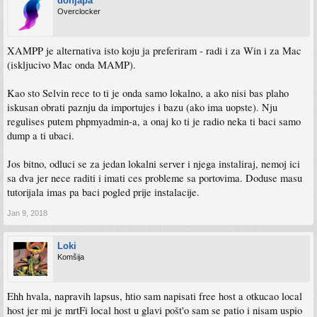
donjapa
Overclocker
XAMPP je alternativa isto koju ja preferiram - radi i za Win i za Mac
(iskljucivo Mac onda MAMP).
Kao sto Selvin rece to ti je onda samo lokalno, a ako nisi bas plaho
iskusan obrati paznju da importujes i bazu (ako ima uopste). Nju
regulises putem phpmyadmin-a, a onaj ko ti je radio neka ti baci samo
dump a ti ubaci.
Jos bitno, odluci se za jedan lokalni server i njega instaliraj, nemoj ici
sa dva jer nece raditi i imati ces probleme sa portovima. Doduse masu
tutorijala imas pa baci pogled prije instalacije.
Jan 9, 2018
Loki
Komšija
Ehh hvala, napravih lapsus, htio sam napisati free host a otkucao local
host jer mi je mrtFi local host u glavi pošt'o sam se patio i nisam uspio