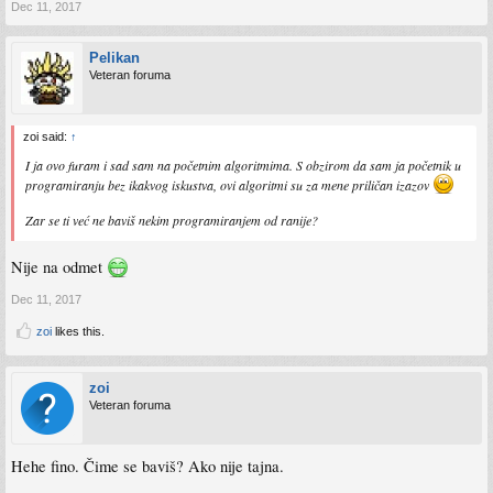
Dec 11, 2017
Pelikan
Veteran foruma
zoi said:
↑
I ja ovo furam i sad sam na početnim algoritmima. S obzirom da sam ja početnik u
programiranju bez ikakvog iskustva, ovi algoritmi su za mene priličan izazov
Zar se ti već ne baviš nekim programiranjem od ranije?
Nije na odmet
Dec 11, 2017
zoi
likes this.
zoi
Veteran foruma
Hehe fino. Čime se baviš? Ako nije tajna.