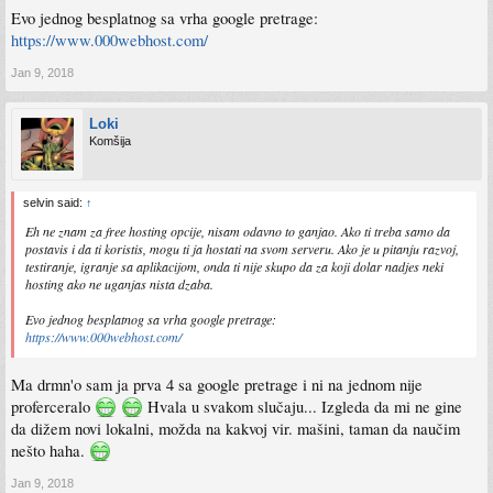
Evo jednog besplatnog sa vrha google pretrage:
https://www.000webhost.com/
Jan 9, 2018
Loki
Komšija
selvin said:
↑
Eh ne znam za free hosting opcije, nisam odavno to ganjao. Ako ti treba samo da
postavis i da ti koristis, mogu ti ja hostati na svom serveru. Ako je u pitanju razvoj,
testiranje, igranje sa aplikacijom, onda ti nije skupo da za koji dolar nadjes neki
hosting ako ne uganjas nista dzaba.
Evo jednog besplatnog sa vrha google pretrage:
https://www.000webhost.com/
Ma drmn'o sam ja prva 4 sa google pretrage i ni na jednom nije
proferceralo
Hvala u svakom slučaju... Izgleda da mi ne gine
da dižem novi lokalni, možda na kakvoj vir. mašini, taman da naučim
nešto haha.
Jan 9, 2018