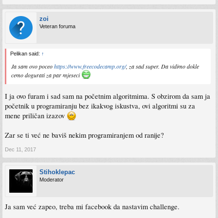
zoi
Veteran foruma
Pelikan said:
↑
Ja sam ovo poceo
https://www.freecodecamp.org/
, za sad super. Da vidimo dokle
cemo dogurati za par mjeseci
I ja ovo furam i sad sam na početnim algoritmima. S obzirom da sam ja
početnik u programiranju bez ikakvog iskustva, ovi algoritmi su za
mene priličan izazov
Zar se ti već ne baviš nekim programiranjem od ranije?
Dec 11, 2017
Stihoklepac
Moderator
Ja sam već zapeo, treba mi facebook da nastavim challenge.