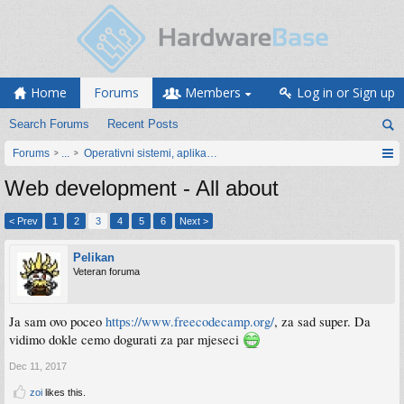
Home
Forums
Members
Log in or Sign up
Search Forums
Recent Posts
Forums
...
Operativni sistemi, aplikacije i programiranje
Web development - All about
< Prev
1
2
3
4
5
6
Next >
Pelikan
Veteran foruma
Ja sam ovo poceo
https://www.freecodecamp.org/
, za sad super. Da
vidimo dokle cemo dogurati za par mjeseci
Dec 11, 2017
zoi
likes this.