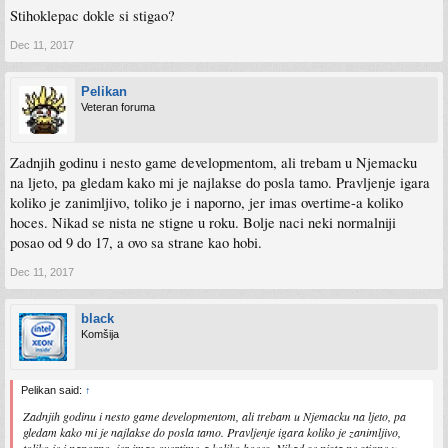
Stihoklepac dokle si stigao?
Dec 11, 2017
Pelikan
Veteran foruma
Zadnjih godinu i nesto game developmentom, ali trebam u Njemacku
na ljeto, pa gledam kako mi je najlakse do posla tamo. Pravljenje igara
koliko je zanimljivo, toliko je i naporno, jer imas overtime-a koliko
hoces. Nikad se nista ne stigne u roku. Bolje naci neki normalniji
posao od 9 do 17, a ovo sa strane kao hobi.
Dec 11, 2017
black
Komšija
Pelikan said:
↑
Zadnjih godinu i nesto game developmentom, ali trebam u Njemacku na ljeto, pa
gledam kako mi je najlakse do posla tamo. Pravljenje igara koliko je zanimljivo,