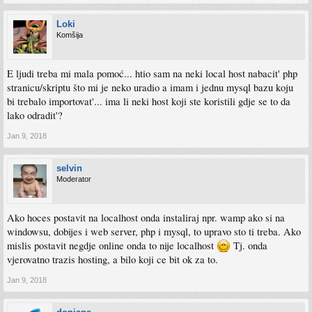
Loki
Komšija
E ljudi treba mi mala pomoć... htio sam na neki local host nabacit' php
stranicu/skriptu što mi je neko uradio a imam i jednu mysql bazu koju
bi trebalo importovat'... ima li neki host koji ste koristili gdje se to da
lako odradit'?
Jan 9, 2018
selvin
Moderator
Ako hoces postavit na localhost onda instaliraj npr. wamp ako si na
windowsu, dobijes i web server, php i mysql, to upravo sto ti treba. Ako
mislis postavit negdje online onda to nije localhost
Tj. onda
vjerovatno trazis hosting, a bilo koji ce bit ok za to.
Jan 9, 2018