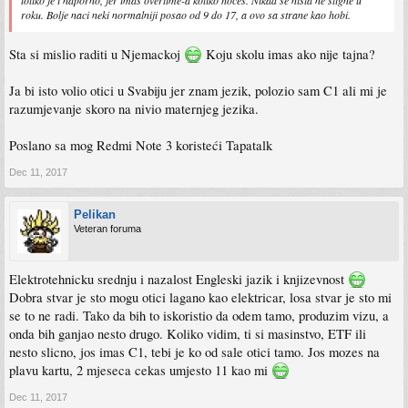
toliko je i naporno, jer imas overtime-a koliko hoces. Nikad se nista ne stigne u
roku. Bolje naci neki normalniji posao od 9 do 17, a ovo sa strane kao hobi.
Sta si mislio raditi u Njemackoj
Koju skolu imas ako nije tajna?
Ja bi isto volio otici u Svabiju jer znam jezik, polozio sam C1 ali mi je
razumjevanje skoro na nivio maternjeg jezika.
Poslano sa mog Redmi Note 3 koristeći Tapatalk
Dec 11, 2017
Pelikan
Veteran foruma
Elektrotehnicku srednju i nazalost Engleski jazik i knjizevnost
Dobra stvar je sto mogu otici lagano kao elektricar, losa stvar je sto mi
se to ne radi. Tako da bih to iskoristio da odem tamo, produzim vizu, a
onda bih ganjao nesto drugo. Koliko vidim, ti si masinstvo, ETF ili
nesto slicno, jos imas C1, tebi je ko od sale otici tamo. Jos mozes na
plavu kartu, 2 mjeseca cekas umjesto 11 kao mi
Dec 11, 2017