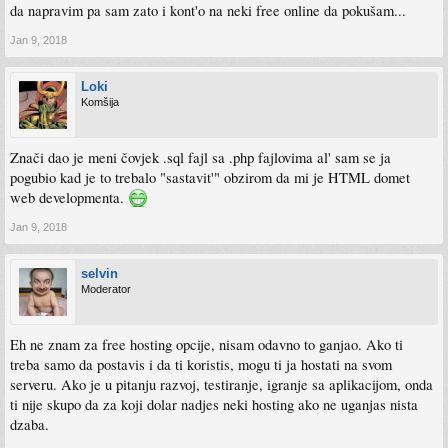
da napravim pa sam zato i kont'o na neki free online da pokušam...
Jan 9, 2018
Loki
Komšija
Znači dao je meni čovjek .sql fajl sa .php fajlovima al' sam se ja
pogubio kad je to trebalo "sastavit'" obzirom da mi je HTML domet
web developmenta.
Jan 9, 2018
selvin
Moderator
Eh ne znam za free hosting opcije, nisam odavno to ganjao. Ako ti
treba samo da postavis i da ti koristis, mogu ti ja hostati na svom
serveru. Ako je u pitanju razvoj, testiranje, igranje sa aplikacijom, onda
ti nije skupo da za koji dolar nadjes neki hosting ako ne uganjas nista
dzaba.