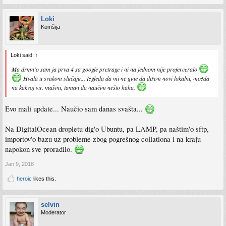
Loki
Komšija
Loki said:
↑
Ma drmn'o sam ja prva 4 sa google pretrage i ni na jednom nije proferceralo
Hvala u svakom slučaju... Izgleda da mi ne gine da dižem novi lokalni, možda
na kakvoj vir. mašini, taman da naučim nešto haha.
Evo mali update... Naučio sam danas svašta...
Na DigitalOcean dropletu dig'o Ubuntu, pa LAMP, pa naštim'o sftp,
importov'o bazu uz probleme zbog pogrešnog collationa i na kraju
napokon sve proradilo.
Jan 9, 2018
heroic
likes this.
selvin
Moderator