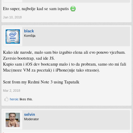
Eto super, najbolje kad se sam ispatis
Jan 10, 2018
black
Komšija
Kako ide narode, malo sam bio izgubio elena ali evo ponovo vjezbam.
Zavrsio bootstrap, sad ide JS.
Kupio sam i iOS dev bootcamp malo i to da probram, samo sto mi fali
Mac(moze VM za pocetak) i iPhone(nije tako strasno).
Sent from my Redmi Note 3 using Tapatalk
Mar 2, 2018
heroic
likes this.
selvin
Moderator