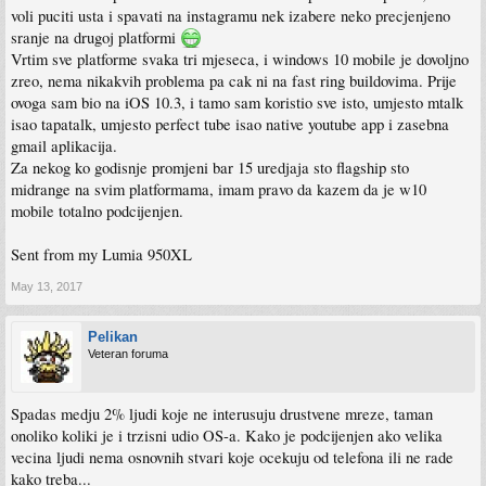
voli puciti usta i spavati na instagramu nek izabere neko precjenjeno
sranje na drugoj platformi
Vrtim sve platforme svaka tri mjeseca, i windows 10 mobile je dovoljno
zreo, nema nikakvih problema pa cak ni na fast ring buildovima. Prije
ovoga sam bio na iOS 10.3, i tamo sam koristio sve isto, umjesto mtalk
isao tapatalk, umjesto perfect tube isao native youtube app i zasebna
gmail aplikacija.
Za nekog ko godisnje promjeni bar 15 uredjaja sto flagship sto
midrange na svim platformama, imam pravo da kazem da je w10
mobile totalno podcijenjen.
Sent from my Lumia 950XL
May 13, 2017
Pelikan
Veteran foruma
Spadas medju 2% ljudi koje ne interusuju drustvene mreze, taman
onoliko koliki je i trzisni udio OS-a. Kako je podcijenjen ako velika
vecina ljudi nema osnovnih stvari koje ocekuju od telefona ili ne rade
kako treba...