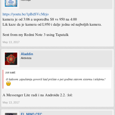
https://youtu.be/1pBdSVcMrjo
kamera je od 3:06 a usporedba S8 vs 950 na 4:00
Lik kaze da je kamera od L950 i dalje jedna od najboljih kamera.
Sent from my Redmi Note 3 using Tapatalk
May 13, 2017
Aladdin
Aktivista
zoi said:
O kakvom zapuštanju govoriš kad pričate o pet godina starom sistemu i telefonu?
A Messenger Lite radi i na Androidu 2.2. :lol:
May 13, 2017
EL NINO CFC