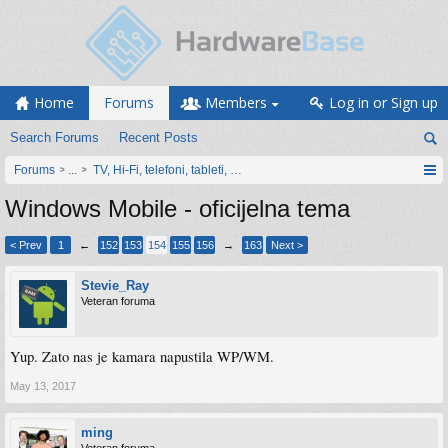
Home
Forums
Members
Log in or Sign up
Search Forums
Recent Posts
Forums
...
TV, Hi-Fi, telefoni, tableti, satovi, IoT oprema
Windows Mobile - oficijelna tema
< Prev
1
←
152
153
154
155
156
→
163
Next >
Stevie_Ray
Veteran foruma
Yup. Zato nas je kamara napustila WP/WM.
May 13, 2017
ming