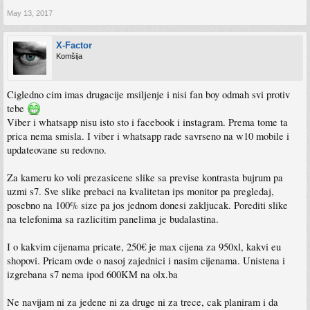
May 13, 2017
X-Factor
Komšija
Cigledno cim imas drugacije msiljenje i nisi fan boy odmah svi protiv
tebe
Viber i whatsapp nisu isto sto i facebook i instagram. Prema tome ta
prica nema smisla. I viber i whatsapp rade savrseno na w10 mobile i
updateovane su redovno.
Za kameru ko voli prezasicene slike sa previse kontrasta bujrum pa
uzmi s7. Sve slike prebaci na kvalitetan ips monitor pa pregledaj,
posebno na 100% size pa jos jednom donesi zakljucak. Porediti slike
na telefonima sa razlicitim panelima je budalastina.
I o kakvim cijenama pricate, 250€ je max cijena za 950xl, kakvi eu
shopovi. Pricam ovde o nasoj zajednici i nasim cijenama. Unistena i
izgrebana s7 nema ipod 600KM na olx.ba
Ne navijam ni za jedene ni za druge ni za trece, cak planiram i da