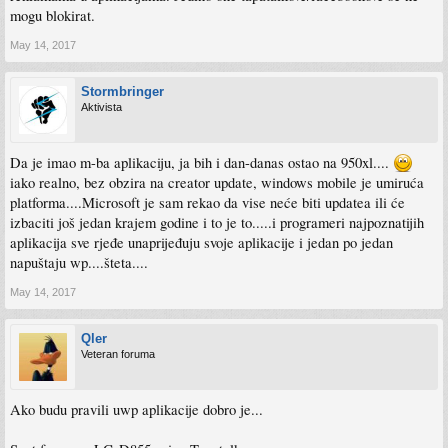
mogu blokirat.
May 14, 2017
Stormbringer
Aktivista
Da je imao m-ba aplikaciju, ja bih i dan-danas ostao na 950xl....
iako realno, bez obzira na creator update, windows mobile je umiruća
platforma....Microsoft je sam rekao da vise neće biti updatea ili će
izbaciti još jedan krajem godine i to je to.....i programeri najpoznatijih
aplikacija sve rjeđe unaprijeđuju svoje aplikacije i jedan po jedan
napuštaju wp....šteta....
May 14, 2017
Qler
Veteran foruma
Ako budu pravili uwp aplikacije dobro je...