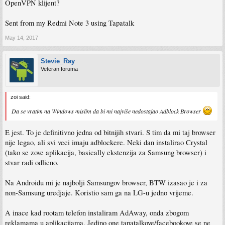
OpenVPN klijent?
Sent from my Redmi Note 3 using Tapatalk
May 14, 2017
Stevie_Ray
Veteran foruma
zoi said:
Da se vratim na Windows mislim da bi mi najviše nedostajao Adblock Browser
E jest. To je definitivno jedna od bitnijih stvari. S tim da mi taj browser
nije legao, ali svi veci imaju adblockere. Neki dan instalirao Crystal
(tako se zove aplikacija, basically ekstenzija za Samsung browser) i
stvar radi odlicno.
Na Androidu mi je najbolji Samsungov browser, BTW izasao je i za
non-Samsung uredjaje. Koristio sam ga na LG-u jedno vrijeme.
A inace kad rootam telefon instaliram AdAway, onda zbogom
reklamama u aplikacijama. Jedino one tapatalkove/facebookove se ne