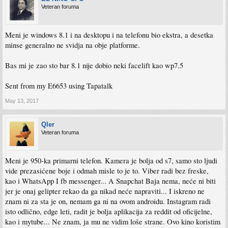
Veteran foruma
Meni je windows 8.1 i na desktopu i na telefonu bio ekstra, a desetka
minse generalno ne svidja na obje platforme.
Bas mi je zao sto bar 8.1 nije dobio neki facelift kao wp7.5
Sent from my E6653 using Tapatalk
May 13, 2017
Qler
Veteran foruma
Meni je 950-ka primarni telefon. Kamera je bolja od s7, samo sto ljudi
vide prezasićene boje i odmah misle to je to. Viber radi bez freske,
kao i WhatsApp I fb messenger... A Snapchat Baja nema, neće ni biti
jer je onaj gelipter rekao da ga nikad neće napraviti... I iskreno ne
znam ni za sta je on, nemam ga ni na ovom androidu. Instagram radi
isto odlično, edge leti, radit je bolja aplikacija za reddit od oficijelne,
kao i mytube... Ne znam, ja mu ne vidim loše strane. Ovo kino koristim