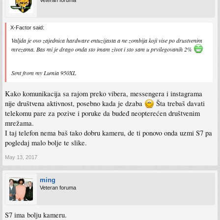
X-Factor said:
Valjda je ovo zajednica hardware entuzijasta a ne zombija koji vise po drustvenim
mrezama. Bas mi je drago onda sto imam zivot i sto sam u prvilegovanih 2%
Sent from my Lumia 950XL
Kako komunikacija sa rajom preko vibera, messengera i instagrama
nije društvena aktivnost, posebno kada je dzaba
Šta trebaš davati
telekomu pare za pozive i poruke da budeđ neopterećen društvenim
mrežama.
I taj telefon nema baš tako dobru kameru, de ti ponovo onda uzmi S7 pa
pogledaj malo bolje te slike.
May 13, 2017
ming
Veteran foruma
S7 ima bolju kameru.