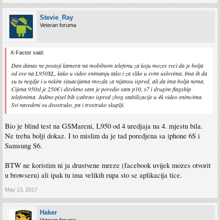
Stevie_Ray
Veteran foruma
X-Factor said:
Dan danas ne postoji kamera na mobilnom telefonu za koju mozes reci da je bolja
od ove na L950XL, kako u video snimanju tako i za slike u svim uslovima. Ima ih da
su tu negdje i u nekim situacijama mozda za nijansu ispred, ali da ima bolja nema.
Cijena 950xl je 250€ i direktno sam je poredio sam p10, s7 i drugim flagship
telefonima. Jedino pixel bih izabrao ispred zbog stabilizacije u 4k video snimcima.
Svi navedeni su dvostruko, pa i trostruko skuplji.
Bio je blind test na GSMareni, L950 od 4 uredjaja na 4. mjestu bila.
Ne treba bolji dokaz. I to mislim da je tad poredjena sa iphone 6S i
Samsung S6.
BTW ne koristim ni ja drustvene mreze (facebook uvijek mozes otvorit
u browseru) ali ipak tu ima velikih rupa sto se aplikacija tice.
May 13, 2017
Haker
Veteran foruma