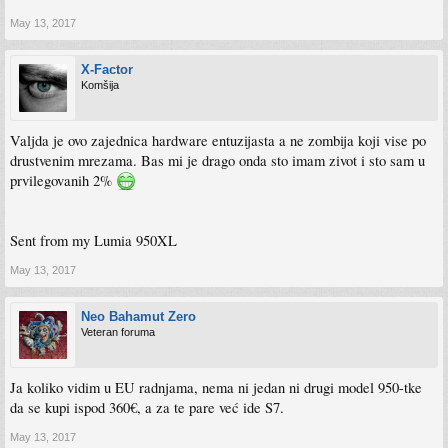
May 13, 2017
X-Factor
Komšija
Valjda je ovo zajednica hardware entuzijasta a ne zombija koji vise po
drustvenim mrezama. Bas mi je drago onda sto imam zivot i sto sam u
prvilegovanih 2%
Sent from my Lumia 950XL
May 13, 2017
Neo Bahamut Zero
Veteran foruma
Ja koliko vidim u EU radnjama, nema ni jedan ni drugi model 950-tke
da se kupi ispod 360€, a za te pare već ide S7.
May 13, 2017