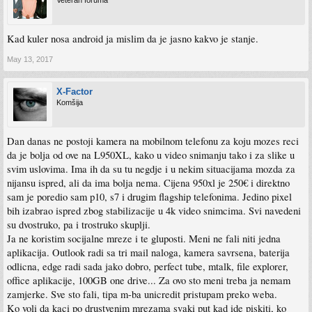
Veteran foruma
Kad kuler nosa android ja mislim da je jasno kakvo je stanje.
May 13, 2017
X-Factor
Komšija
Dan danas ne postoji kamera na mobilnom telefonu za koju mozes reci
da je bolja od ove na L950XL, kako u video snimanju tako i za slike u
svim uslovima. Ima ih da su tu negdje i u nekim situacijama mozda za
nijansu ispred, ali da ima bolja nema. Cijena 950xl je 250€ i direktno
sam je poredio sam p10, s7 i drugim flagship telefonima. Jedino pixel
bih izabrao ispred zbog stabilizacije u 4k video snimcima. Svi navedeni
su dvostruko, pa i trostruko skuplji.
Ja ne koristim socijalne mreze i te gluposti. Meni ne fali niti jedna
aplikacija. Outlook radi sa tri mail naloga, kamera savrsena, baterija
odlicna, edge radi sada jako dobro, perfect tube, mtalk, file explorer,
office aplikacije, 100GB one drive... Za ovo sto meni treba ja nemam
zamjerke. Sve sto fali, tipa m-ba unicredit pristupam preko weba.
Ko voli da kaci po drustvenim mrezama svaki put kad ide piskiti, ko