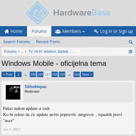
Home
Forums
Members
Log in or Sign up
Search Forums
Recent Posts
Forums
...
TV, Hi-Fi, telefoni, tableti, satovi, IoT oprema
Windows Mobile - oficijelna tema
< Prev
1
←
155
156
157
158
159
→
163
Next >
Stihoklepac
Moderator
Fakat nakon update-a radi.
Ko bi rekao da će update nešto popraviti :mrgreen: , ispadoh pravi
"user"
Jun 7, 2017