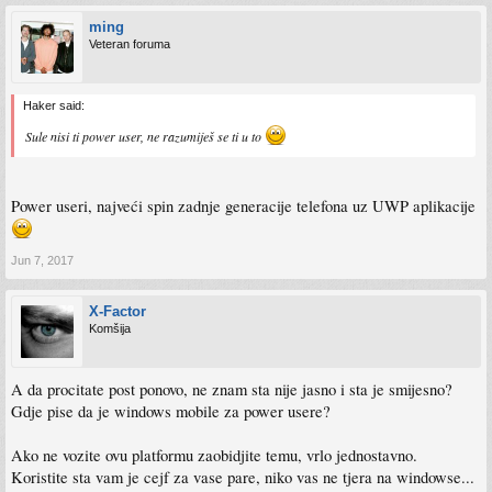
ming
Veteran foruma
Haker said:
Sule nisi ti power user, ne razumiješ se ti u to
Power useri, najveći spin zadnje generacije telefona uz UWP aplikacije
Jun 7, 2017
X-Factor
Komšija
A da procitate post ponovo, ne znam sta nije jasno i sta je smijesno?
Gdje pise da je windows mobile za power usere?
Ako ne vozite ovu platformu zaobidjite temu, vrlo jednostavno.
Koristite sta vam je cejf za vase pare, niko vas ne tjera na windowse...