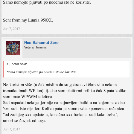
Samo nemojte pljuvati po necemu sto ne koristite.
Sent from my Lumia 950XL
Jun 7, 2017
Neo Bahamut Zero
Veteran foruma
X-Factor said:
Samo nemojte pljuvati po necemu sto ne koristite
više
Ne koristim
(a čak mislim da su gotovo svi članovi u nekom
trenutku imali WP fon), tj. dao sam platformi priliku čak 8 puta koliko
sam imao WP/WM telefona.
Sad napadati nekoga jer nije na najnovijem build-u na kojem navodno
'sve radi' isto nije fer. Koliko puta je samo ovdje spomenuta rečenica
"od zadnjeg xxx update-a, konačno xxx funkcija radi kako treba",
umori se čovjek od toga.
Jun 7, 2017