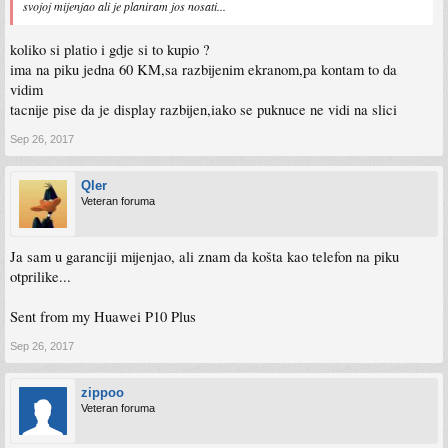
svojoj mijenjao ali je planiram jos nosati...
koliko si platio i gdje si to kupio ?
ima na piku jedna 60 KM,sa razbijenim ekranom,pa kontam to da
vidim
tacnije pise da je display razbijen,iako se puknuce ne vidi na slici
Sep 26, 2017
Qler
Veteran foruma
Ja sam u garanciji mijenjao, ali znam da košta kao telefon na piku
otprilike...
Sent from my Huawei P10 Plus
Sep 26, 2017
zippoo
Veteran foruma