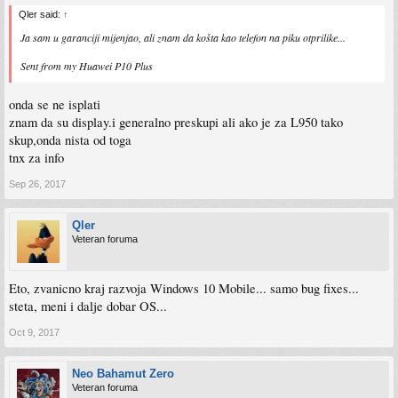
Qler said:
↑
Ja sam u garanciji mijenjao, ali znam da košta kao telefon na piku otprilike...
Sent from my Huawei P10 Plus
onda se ne isplati
znam da su display.i generalno preskupi ali ako je za L950 tako
skup,onda nista od toga
tnx za info
Sep 26, 2017
Qler
Veteran foruma
Eto, zvanicno kraj razvoja Windows 10 Mobile... samo bug fixes...
steta, meni i dalje dobar OS...
Oct 9, 2017
Neo Bahamut Zero
Veteran foruma