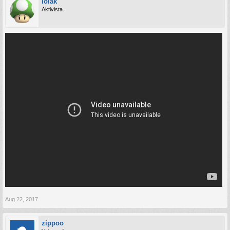
lolak
Aktivista
Aug 22, 2017
zippoo