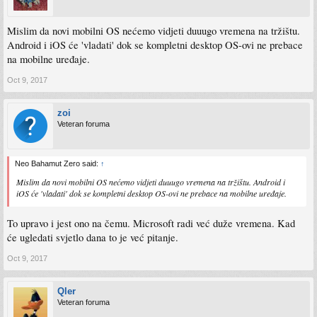
Mislim da novi mobilni OS nećemo vidjeti duuugo vremena na tržištu.
Android i iOS će 'vladati' dok se kompletni desktop OS-ovi ne prebace
na mobilne uređaje.
Oct 9, 2017
zoi
Veteran foruma
Neo Bahamut Zero said:
↑
Mislim da novi mobilni OS nećemo vidjeti duuugo vremena na tržištu. Android i
iOS će 'vladati' dok se kompletni desktop OS-ovi ne prebace na mobilne uređaje.
To upravo i jest ono na čemu. Microsoft radi već duže vremena. Kad
će ugledati svjetlo dana to je već pitanje.
Oct 9, 2017
Qler
Veteran foruma