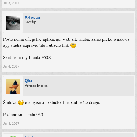
Jul 3, 2017
X-Factor
Komšija
Posto nema oficijelne aplikacije, web site kluba, samo preko windows
app studia napravio tile i ubacio link
Sent from my Lumia 950XL
Jul 4, 2017
Qler
Veteran foruma
Šminka
eno gase app studio, ima sad nešto drugo...
Poslano sa Lumia 950
Jul 4, 2017