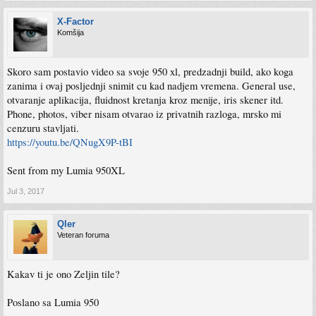
X-Factor
Komšija
Skoro sam postavio video sa svoje 950 xl, predzadnji build, ako koga
zanima i ovaj posljednji snimit cu kad nadjem vremena. General use,
otvaranje aplikacija, fluidnost kretanja kroz menije, iris skener itd.
Phone, photos, viber nisam otvarao iz privatnih razloga, mrsko mi
cenzuru stavljati.
https://youtu.be/QNugX9P-tBI
Sent from my Lumia 950XL
Jul 3, 2017
Qler
Veteran foruma
Kakav ti je ono Zeljin tile?
Poslano sa Lumia 950