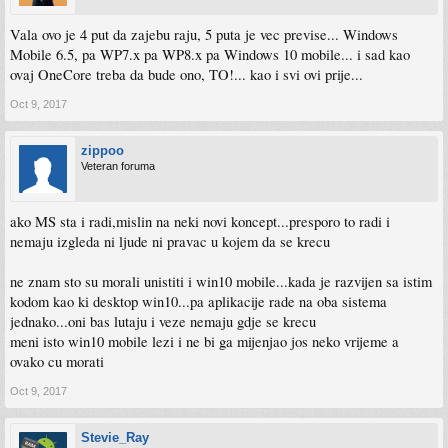
Vala ovo je 4 put da zajebu raju, 5 puta je vec previse... Windows
Mobile 6.5, pa WP7.x pa WP8.x pa Windows 10 mobile... i sad kao
ovaj OneCore treba da bude ono, TO!... kao i svi ovi prije...
Oct 9, 2017
zippoo
Veteran foruma
ako MS sta i radi,mislin na neki novi koncept...presporo to radi i
nemaju izgleda ni ljude ni pravac u kojem da se krecu
ne znam sto su morali unistiti i win10 mobile...kada je razvijen sa istim
kodom kao ki desktop win10...pa aplikacije rade na oba sistema
jednako...oni bas lutaju i veze nemaju gdje se krecu
meni isto win10 mobile lezi i ne bi ga mijenjao jos neko vrijeme a
ovako cu morati
Oct 9, 2017
Stevie_Ray