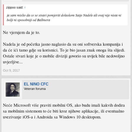
zippoo said:
↑
ja sam mislio da ce se stvari pomjeriti dolaskom Satje Nadele ali ovaj nije nista ni
bolji ni sposobniji od Ballmera
Ne vjerujem da je to.
Nadela je od početka jasno naglasio da su oni softverska kompanija i
da će ići tamo gdje su korisnici. To je bio jasan znak onoga šta slijedi.
Ostale stvari koje je o mobile diviziji govorio su uvijek bile nedovoljno
uvjerljive...
Oct 9, 2017
EL NINO CFC
Veteran foruma
Neće Microsoft više praviti mobilni OS, ako budu imali kakvih dodira
sa mobilnim sistemom to će biti kroz njihove aplikacije, ili eventualno
uvezivanje iOS-a i Androida sa Windows 10 desktopom.