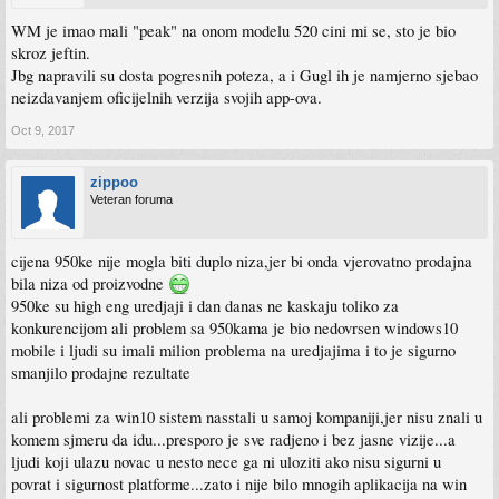
WM je imao mali "peak" na onom modelu 520 cini mi se, sto je bio
skroz jeftin.
Jbg napravili su dosta pogresnih poteza, a i Gugl ih je namjerno sjebao
neizdavanjem oficijelnih verzija svojih app-ova.
Oct 9, 2017
zippoo
Veteran foruma
cijena 950ke nije mogla biti duplo niza,jer bi onda vjerovatno prodajna
bila niza od proizvodne
950ke su high eng uredjaji i dan danas ne kaskaju toliko za
konkurencijom ali problem sa 950kama je bio nedovrsen windows10
mobile i ljudi su imali milion problema na uredjajima i to je sigurno
smanjilo prodajne rezultate
ali problemi za win10 sistem nasstali u samoj kompaniji,jer nisu znali u
komem sjmeru da idu...presporo je sve radjeno i bez jasne vizije...a
ljudi koji ulazu novac u nesto nece ga ni uloziti ako nisu sigurni u
povrat i sigurnost platforme...zato i nije bilo mnogih aplikacija na win