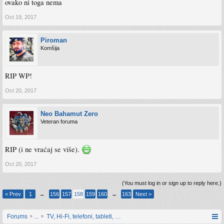
ovako ni toga nema
Oct 19, 2017
Piroman
Komšija
RIP WP!
Oct 20, 2017
Neo Bahamut Zero
Veteran foruma
RIP (i ne vraćaj se više).
Oct 20, 2017
(You must log in or sign up to reply here.)
< Prev
1
←
156
157
158
159
160
→
163
Next >
Forums
...
TV, Hi-Fi, telefoni, tableti, satovi, IoT oprema