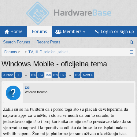
Home
Forums
Members
Log in or Sign up
Search Forums
Recent Posts
Forums
...
TV, Hi-Fi, telefoni, tableti, satovi, IoT oprema
Windows Mobile - oficijelna tema
< Prev
1
←
156
157
158
159
160
→
163
Next >
zoi
Veteran foruma
Žalili su se na twitteru da i pored toga što su plaćali developerima da
naprave apps za winMo, i što su se nudili da oni to odrade, to
jednostavno nije išlo i broj korisnika se nije nešto povećavao tako da su
vjerovatno napravili korporativnu odluku da im se to ne isplati nakon
svih tih napora. Žao mi je platforme jer sam uživao u korištenju iste.