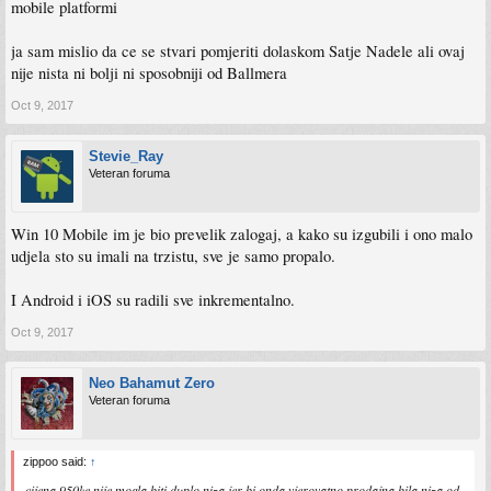
mobile platformi
ja sam mislio da ce se stvari pomjeriti dolaskom Satje Nadele ali ovaj
nije nista ni bolji ni sposobniji od Ballmera
Oct 9, 2017
Stevie_Ray
Veteran foruma
Win 10 Mobile im je bio prevelik zalogaj, a kako su izgubili i ono malo
udjela sto su imali na trzistu, sve je samo propalo.
I Android i iOS su radili sve inkrementalno.
Oct 9, 2017
Neo Bahamut Zero
Veteran foruma
zippoo said:
↑
cijena 950ke nije mogla biti duplo niza,jer bi onda vjerovatno prodajna bila niza od