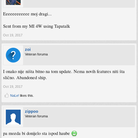
Eeeeeeeeeeee moj dragi...
Sent from my MI 4W using Tapatalk
Oct 19, 2017
zoi
Veteran foruma
I onako nije ništa bitno na tom update. Nema novih features niti šta
slično. Abandoned ship.
Oct 19, 2017
NaLe!
likes this.
zippoo
Veteran foruma
pa mozda bi donijelo sta ispod haube