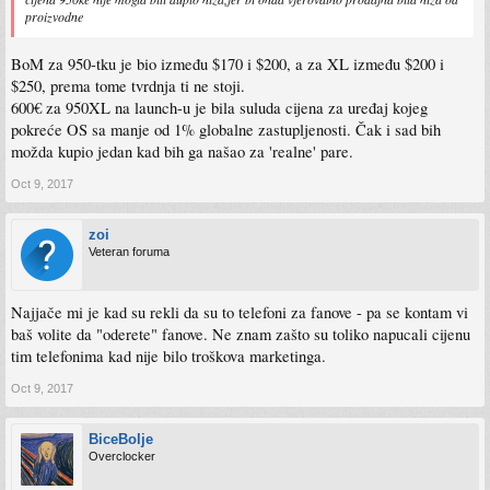
proizvodne
BoM za 950-tku je bio između $170 i $200, a za XL između $200 i
$250, prema tome tvrdnja ti ne stoji.
600€ za 950XL na launch-u je bila suluda cijena za uređaj kojeg
pokreće OS sa manje od 1% globalne zastupljenosti. Čak i sad bih
možda kupio jedan kad bih ga našao za 'realne' pare.
Oct 9, 2017
zoi
Veteran foruma
Najjače mi je kad su rekli da su to telefoni za fanove - pa se kontam vi
baš volite da "oderete" fanove. Ne znam zašto su toliko napucali cijenu
tim telefonima kad nije bilo troškova marketinga.
Oct 9, 2017
BiceBolje
Overclocker