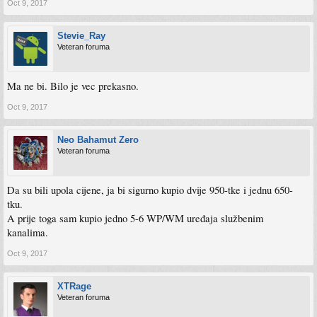
Oct 9, 2017
Stevie_Ray
Veteran foruma
Ma ne bi. Bilo je vec prekasno.
Oct 9, 2017
Neo Bahamut Zero
Veteran foruma
Da su bili upola cijene, ja bi sigurno kupio dvije 950-tke i jednu 650-
tku.
A prije toga sam kupio jedno 5-6 WP/WM uređaja službenim
kanalima.
Oct 9, 2017
XTRage
Veteran foruma