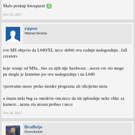
Malo poskup fotoaparat
Oct 10, 2017
zippoo
Veteran foruma
evo MS objavio da L640/XL nece dobiti ovu zadnju nadogradnju...fall
creators
koje sranje od MSa...bas za njih nije hardware...useru sve sto mogu
pa mogla je komotno jos ova nadogradnja i na L640
vjerovatno moze preko insider programa ali oficijelno nista
a imam neki bug sa onedrive-om,nece da mi uploaduje neke slike sa
kamere...nema sta nisam probao i nece
Oct 19, 2017
BiceBolje
Overclocker