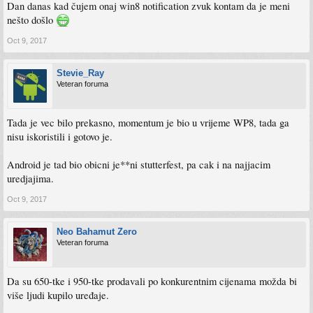
Dan danas kad čujem onaj win8 notification zvuk kontam da je meni
nešto došlo
Oct 9, 2017
Stevie_Ray
Veteran foruma
Tada je vec bilo prekasno, momentum je bio u vrijeme WP8, tada ga
nisu iskoristili i gotovo je.
Android je tad bio obicni je**ni stutterfest, pa cak i na najjacim
uredjajima.
Oct 9, 2017
Neo Bahamut Zero
Veteran foruma
Da su 650-tke i 950-tke prodavali po konkurentnim cijenama možda bi
više ljudi kupilo uređaje.