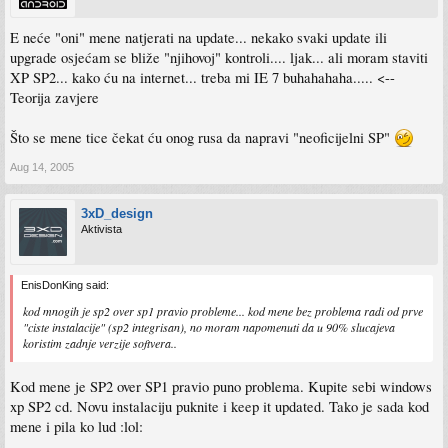
E neće "oni" mene natjerati na update... nekako svaki update ili
upgrade osjećam se bliže "njihovoj" kontroli.... ljak... ali moram staviti
XP SP2... kako ću na internet... treba mi IE 7 buhahahaha..... <--
Teorija zavjere
Što se mene tice čekat ću onog rusa da napravi "neoficijelni SP"
Aug 14, 2005
3xD_design
Aktivista
EnisDonKing said:
kod mnogih je sp2 over sp1 pravio probleme... kod mene bez problema radi od prve
"ciste instalacije" (sp2 integrisan), no moram napomenuti da u 90% slucajeva
koristim zadnje verzije softvera..
Kod mene je SP2 over SP1 pravio puno problema. Kupite sebi windows
xp SP2 cd. Novu instalaciju puknite i keep it updated. Tako je sada kod
mene i pila ko lud :lol: