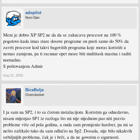
adopilot
Novi član
Meni je dobro XP SP2 ne da da se zakucava procesor na 100 %
pogotovo kada imas stare dosove programe on pusti samo do 50% da
zavrti procesor kod takvi bagovitih programa koje moras koristiti a
nemas zamjenu, pa ti racunar opet moze biti multitask masina i raditi
normalno.
S poštovanjem Admir
Aug 31, 2005
BiceBolje
Overclocker
I ja sam na SP2, i to sa čistom instalacijom. Koristim ga odnedavno,
nisam mijenjao SP1 iz razloga što mi nije nijednom pao niti pravio
probleme više od pola godina, a onda sam promjenio hardver, pa mi se
nešto zafrkalo tako da sam odlučio na Sp2. Dosada, nije bilo nikakvih
ozbiljnijih problema, čak je i brži, a da ne govorim o sigurnosti.