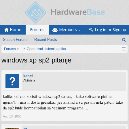
Home
Forums
Members
Log in or Sign up
Search Forums
Recent Posts
Forums
...
Operativni sistemi, aplikacije i programiranje
windows xp sp2 pitanje
kenci
Aktivista
koliko od vas koristi windows sp2 danas, i kako software pici na
njemu?... ima li dosta gresaka.. jer znamd a su pravili neki patch, tako
da sp2 bude kompatibilan sa vecinom programa....
Aug 13, 2005