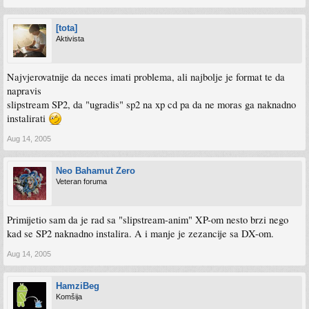
[tota]
Aktivista
Najvjerovatnije da neces imati problema, ali najbolje je format te da
napravis
slipstream SP2, da "ugradis" sp2 na xp cd pa da ne moras ga naknadno
instalirati
Aug 14, 2005
Neo Bahamut Zero
Veteran foruma
Primijetio sam da je rad sa "slipstream-anim" XP-om nesto brzi nego
kad se SP2 naknadno instalira. A i manje je zezancije sa DX-om.
Aug 14, 2005
HamziBeg
Komšija