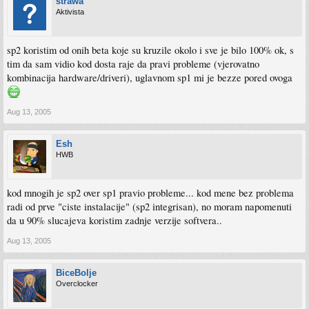
strawa
Aktivista
sp2 koristim od onih beta koje su kruzile okolo i sve je bilo 100% ok, s
tim da sam vidio kod dosta raje da pravi probleme (vjerovatno
kombinacija hardware/driveri), uglavnom sp1 mi je bezze pored ovoga
Aug 13, 2005
Esh
HWB
kod mnogih je sp2 over sp1 pravio probleme... kod mene bez problema
radi od prve "ciste instalacije" (sp2 integrisan), no moram napomenuti
da u 90% slucajeva koristim zadnje verzije softvera..
Aug 13, 2005
BiceBolje
Overclocker