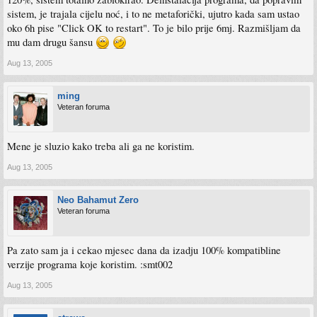
sistem, je trajala cijelu noć, i to ne metaforički, ujutro kada sam ustao
oko 6h pise "Click OK to restart". To je bilo prije 6mj. Razmišljam da
mu dam drugu šansu
Aug 13, 2005
ming
Veteran foruma
Mene je sluzio kako treba ali ga ne koristim.
Aug 13, 2005
Neo Bahamut Zero
Veteran foruma
Pa zato sam ja i cekao mjesec dana da izadju 100% kompatibline
verzije programa koje koristim. :smt002
Aug 13, 2005