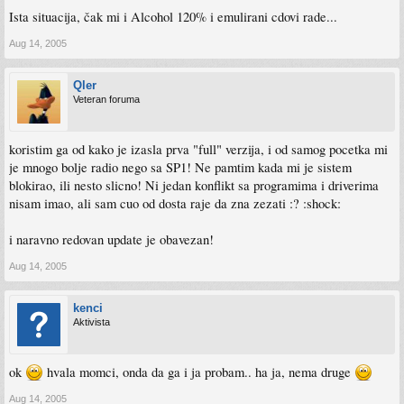
Ista situacija, čak mi i Alcohol 120% i emulirani cdovi rade...
Aug 14, 2005
Qler
Veteran foruma
koristim ga od kako je izasla prva "full" verzija, i od samog pocetka mi
je mnogo bolje radio nego sa SP1! Ne pamtim kada mi je sistem
blokirao, ili nesto slicno! Ni jedan konflikt sa programima i driverima
nisam imao, ali sam cuo od dosta raje da zna zezati :? :shock:
i naravno redovan update je obavezan!
Aug 14, 2005
kenci
Aktivista
ok
hvala momci, onda da ga i ja probam.. ha ja, nema druge
Aug 14, 2005