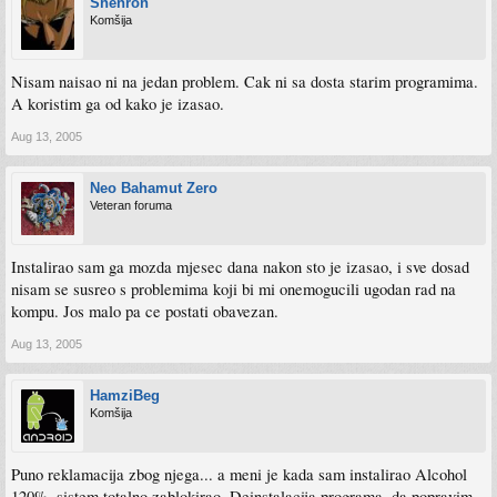
Shenron
Komšija
Nisam naisao ni na jedan problem. Cak ni sa dosta starim programima.
A koristim ga od kako je izasao.
Aug 13, 2005
Neo Bahamut Zero
Veteran foruma
Instalirao sam ga mozda mjesec dana nakon sto je izasao, i sve dosad
nisam se susreo s problemima koji bi mi onemogucili ugodan rad na
kompu. Jos malo pa ce postati obavezan.
Aug 13, 2005
HamziBeg
Komšija
Puno reklamacija zbog njega... a meni je kada sam instalirao Alcohol
120%, sistem totalno zablokirao. Deinstalacija programa, da popravim