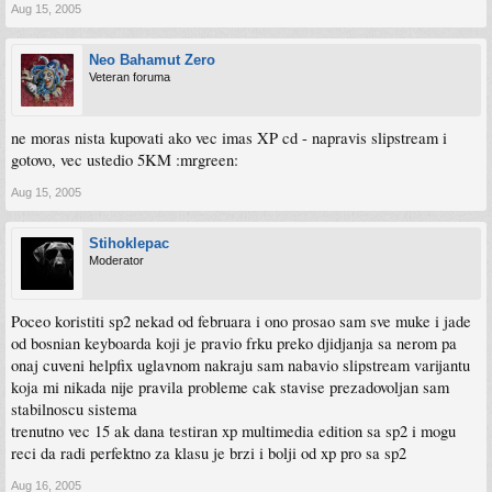
Aug 15, 2005
Neo Bahamut Zero
Veteran foruma
ne moras nista kupovati ako vec imas XP cd - napravis slipstream i
gotovo, vec ustedio 5KM :mrgreen:
Aug 15, 2005
Stihoklepac
Moderator
Poceo koristiti sp2 nekad od februara i ono prosao sam sve muke i jade
od bosnian keyboarda koji je pravio frku preko djidjanja sa nerom pa
onaj cuveni helpfix uglavnom nakraju sam nabavio slipstream varijantu
koja mi nikada nije pravila probleme cak stavise prezadovoljan sam
stabilnoscu sistema
trenutno vec 15 ak dana testiran xp multimedia edition sa sp2 i mogu
reci da radi perfektno za klasu je brzi i bolji od xp pro sa sp2
Aug 16, 2005