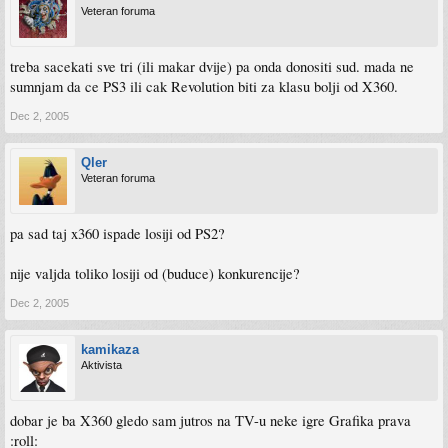
Veteran foruma
treba sacekati sve tri (ili makar dvije) pa onda donositi sud. mada ne
sumnjam da ce PS3 ili cak Revolution biti za klasu bolji od X360.
Dec 2, 2005
Qler
Veteran foruma
pa sad taj x360 ispade losiji od PS2?
nije valjda toliko losiji od (buduce) konkurencije?
Dec 2, 2005
kamikaza
Aktivista
dobar je ba X360 gledo sam jutros na TV-u neke igre Grafika prava
:roll: