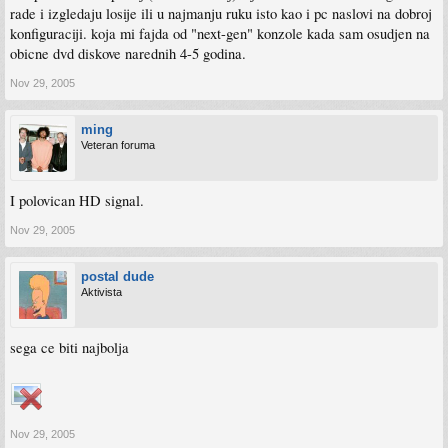
rade i izgledaju losije ili u najmanju ruku isto kao i pc naslovi na dobroj
konfiguraciji. koja mi fajda od "next-gen" konzole kada sam osudjen na
obicne dvd diskove narednih 4-5 godina.
Nov 29, 2005
ming
Veteran foruma
I polovican HD signal.
Nov 29, 2005
postal dude
Aktivista
sega ce biti najbolja
Nov 29, 2005