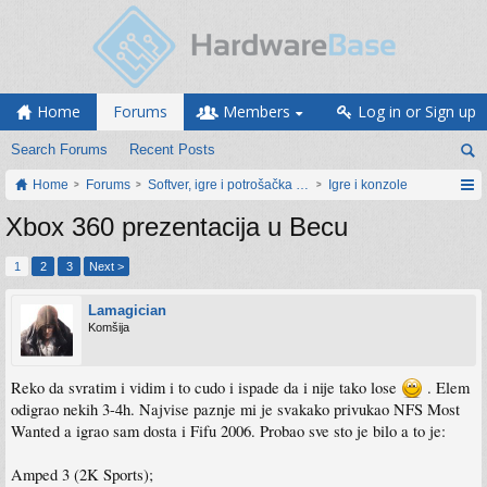
Home
Forums
Members
Log in or Sign up
Search Forums
Recent Posts
Home
Forums
Softver, igre i potrošačka elektronika
Igre i konzole
Xbox 360 prezentacija u Becu
1
2
3
Next >
Lamagician
Komšija
Reko da svratim i vidim i to cudo i ispade da i nije tako lose
. Elem
odigrao nekih 3-4h. Najvise paznje mi je svakako privukao NFS Most
Wanted a igrao sam dosta i Fifu 2006. Probao sve sto je bilo a to je:
Amped 3 (2K Sports);