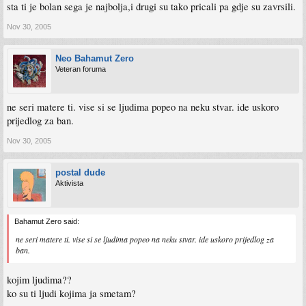
sta ti je bolan sega je najbolja,i drugi su tako pricali pa gdje su zavrsili.
Nov 30, 2005
Neo Bahamut Zero
Veteran foruma
ne seri matere ti. vise si se ljudima popeo na neku stvar. ide uskoro
prijedlog za ban.
Nov 30, 2005
postal dude
Aktivista
Bahamut Zero said:
ne seri matere ti. vise si se ljudima popeo na neku stvar. ide uskoro prijedlog za
ban.
kojim ljudima??
ko su ti ljudi kojima ja smetam?