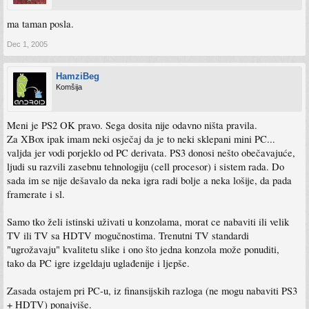
ma taman posla.
Dec 1, 2005
HamziBeg
Komšija
Meni je PS2 OK pravo. Sega dosita nije odavno ništa pravila.
Za XBox ipak imam neki osječaj da je to neki sklepani mini PC...
valjda jer vodi porjeklo od PC derivata. PS3 donosi nešto obečavajuće,
ljudi su razvili zasebnu tehnologiju (cell procesor) i sistem rada. Do
sada im se nije dešavalo da neka igra radi bolje a neka lošije, da pada
framerate i sl.
Samo tko želi istinski uživati u konzolama, morat ce nabaviti ili velik
TV ili TV sa HDTV mogučnostima. Trenutni TV standardi
"ugrožavaju" kvalitetu slike i ono što jedna konzola može ponuditi,
tako da PC igre izgeldaju uglađenije i ljepše.
Zasada ostajem pri PC-u, iz finansijskih razloga (ne mogu nabaviti PS3
+ HDTV) ponajviše.