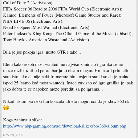
Call of Duty 2 (Activision);
FIFA Soccer 06 Road to 2006 FIFA World Cup (Electronic Arts);
Kameo: Elements of Power (Microsoft Game Studios and Rare);
NBA LIVE 06 (Electronic Arts);
Need for Speed Most Wanted (Electronic Arts);
Peter Jackson’s King Kong: The Official Game of the Movie (Ubisoft);
Tony Hawk’s American Wasteland (Acivision).
Bila je jos pokoja igra, nesto GTR i tako...
Elem kako rekoh most wanted me najvise zanimao i grafika se ne
moze razlikovati od pc-a...bar ja to nisam mogao. Hmm..ali primjetio
sam isto tako da nije neki framerate bio...osjetio sam kao da je padao
ispod 25 (samo kod most wanted). Inace zavisno od igre grafika je ipak
jako dobra te se napokon moze porediti sa pc igrama...
Nikad nisam bio neki fan konzola ali eto mogu reci da je xbox 360 ok
.
Koga zanimaju slike:
http://www.nbp-gaming.com/adi/download/slike/xbox360/album.php
Nov 29, 2005