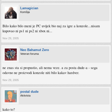
Lamagician
Komšija
Bilo kako bilo meni je PC uvijek bio naj za igre a konzole...nisam
kupovao ni ps1 ni ps2 ni xbox ni...
Nov 29, 2005
Neo Bahamut Zero
Veteran foruma
ne znas sta si propustio, ali nema veze. a za posta dude-a - sega
odavno ne proizvodi konzole niti bilo kakav hardver.
Nov 29, 2005
postal dude
Aktivista
kako to?