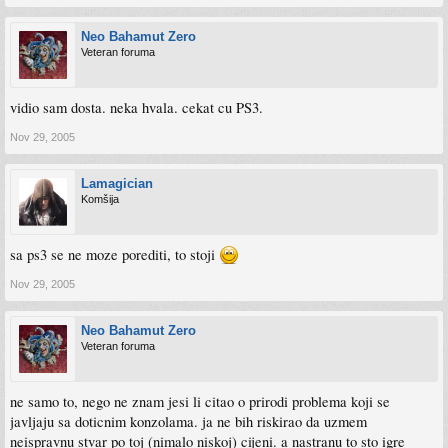
Neo Bahamut Zero
Veteran foruma
vidio sam dosta. neka hvala. cekat cu PS3.
Nov 29, 2005
Lamagician
Komšija
sa ps3 se ne moze porediti, to stoji
Nov 29, 2005
Neo Bahamut Zero
Veteran foruma
ne samo to, nego ne znam jesi li citao o prirodi problema koji se
javljaju sa doticnim konzolama. ja ne bih riskirao da uzmem
neispravnu stvar po toj (nimalo niskoj) cijeni. a nastranu to sto igre