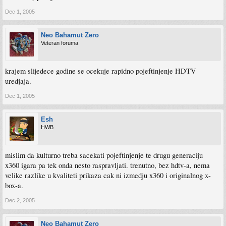
Dec 1, 2005
Neo Bahamut Zero
Veteran foruma
krajem slijedece godine se ocekuje rapidno pojeftinjenje HDTV
uredjaja.
Dec 1, 2005
Esh
HWB
mislim da kulturno treba sacekati pojeftinjenje te drugu generaciju
x360 igara pa tek onda nesto raspravljati. trenutno, bez hdtv-a, nema
velike razlike u kvaliteti prikaza cak ni izmedju x360 i originalnog x-
box-a.
Dec 2, 2005
Neo Bahamut Zero