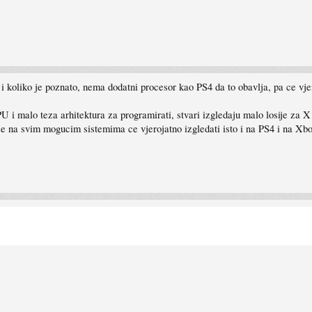
i koliko je poznato, nema dodatni procesor kao PS4 da to obavlja, pa ce vje
i malo teza arhitektura za programirati, stvari izgledaju malo losije za X
ze na svim mogucim sistemima ce vjerojatno izgledati isto i na PS4 i na X