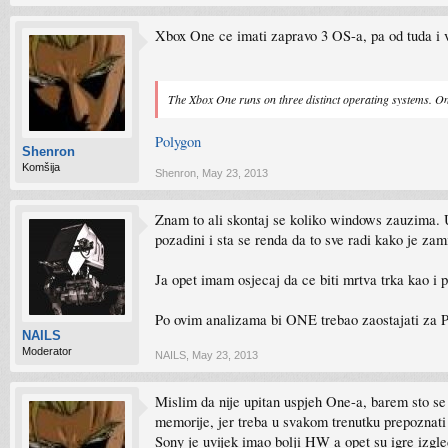
Xbox One ce imati zapravo 3 OS-a, pa od tuda i 
The Xbox One runs on three distinct operating systems. On
Polygon
Shenron
Komšija
Shenron
,
May 23, 2013
Znam to ali skontaj se koliko windows zauzima. 
pozadini i sta se renda da to sve radi kako je zam
Ja opet imam osjecaj da ce biti mrtva trka kao i 
Po ovim analizama bi ONE trebao zaostajati za PS
NAILS
Moderator
NAILS
,
May 23, 2013
Mislim da nije upitan uspjeh One-a, barem sto s
memorije, jer treba u svakom trenutku prepoznati
Sony je uvijek imao bolji HW a opet su igre izgled