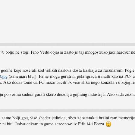
 % bolje ne stoji. Fino Vedo objasni zasto je taj mnogostruko jaci hardver n
godine koje nose ali kod velikih naslova dosta kaskaju za računarom. Pogled
0.jpg
(zanemari blur). Pa ne mogu gurati ni pola igraca u multi kao na PC- 
. Ako dodas tome da PC moze baciti 3x više slika nego konzola i u kojoj rezol
aju po svemu sudeci gurati skoro deceniju gejming industriju. Ako sada zeznu
 samo bolji gpu, vise shader jedinica, xbox zaostatak u brzini ram memor
ce ni biti. Jedva cekam in game screenove iz Fife 14 i Forza