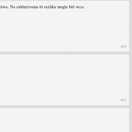
aslova. Na exkluzivama bi razlika mogla biti veca.
#76
#77