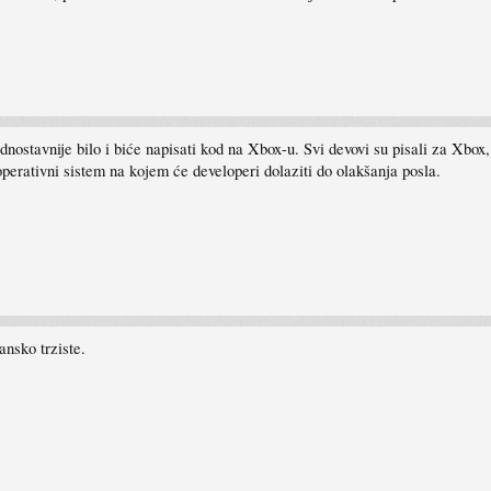
jednostavnije bilo i biće napisati kod na Xbox-u. Svi devovi su pisali za Xbo
erativni sistem na kojem će developeri dolaziti do olakšanja posla.
nsko trziste.