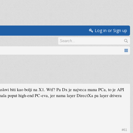
Log in or Sign up
lovi biti kao bolji na X1. Wtf? Pa Dx je najveca mana PCa, to je API
rmala poput high-end PC-eva, jer nama layer DirectXa pa layer drivera
#61