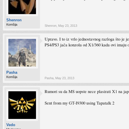
Shenron
Komšija
Shenron
,
May 23, 2013
Upravo. I to iz vrlo jednostavnog razloga što je 
PS4/PS3 jača konzola od X1/360 kada ovi imaju op
Pasha
Komšija
Pasha
,
May 23, 2013
Rumori su da MS uopste nece plasirati X1 na japa
Sent from my GT-I9300 using Tapatalk 2
Vedo