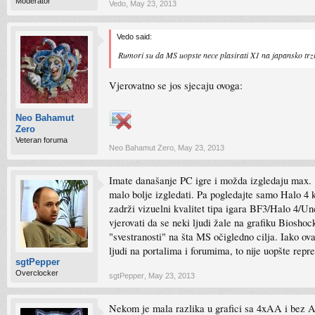
Moderator
Vedo
,
May 23, 2013
Vedo said:
Rumori su da MS uopste nece plasirati X1 na japansko trzi
Vjerovatno se jos sjecaju ovoga:
Neo Bahamut
Zero
Veteran foruma
Neo Bahamut Zero
,
May 23, 2013
Imate današanje PC igre i možda izgledaju max. 
malo bolje izgledati. Pa pogledajte samo Halo 4 
zadrži vizuelni kvalitet tipa igara BF3/Halo 4/U
vjerovati da se neki ljudi žale na grafiku Biosho
"svestranosti" na šta MS očigledno cilja. Iako ov
ljudi na portalima i forumima, to nije uopšte repre
sgtPepper
Overclocker
sgtPepper
,
May 23, 2013
Nekom je mala razlika u grafici sa 4xAA i bez A