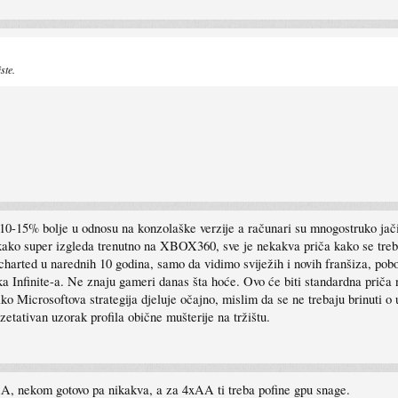
ste.
10-15% bolje u odnosu na konzolaške verzije a računari su mnogostruko jači
kako super izgleda trenutno na XBOX360, sve je nekakva priča kako se treba
ncharted u narednih 10 godina, samo da vidimo sviježih i novih franšiza, po
cka Infinite-a. Ne znaju gameri danas šta hoće. Ovo će biti standardna priča 
ako Microsoftova strategija djeluje očajno, mislim da se ne trebaju brinuti 
zetativan uzorak profila obične mušterije na tržištu.
A, nekom gotovo pa nikakva, a za 4xAA ti treba pofine gpu snage.