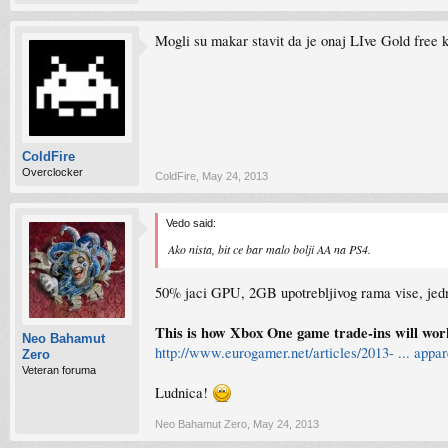
Mogli su makar stavit da je onaj LIve Gold free k
ColdFire
Overclocker
ColdFire
,
May 24, 2013
Vedo said:
Ako nista, bit ce bar malo bolji AA na PS4.
50% jaci GPU, 2GB upotrebljivog rama vise, jedn
This is how Xbox One game trade-ins will work
Neo Bahamut
http://www.eurogamer.net/articles/2013- ... appar
Zero
Veteran foruma
Ludnica!
Neo Bahamut Zero
,
May 24, 2013