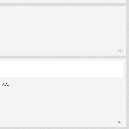
#74
na AA.
#75