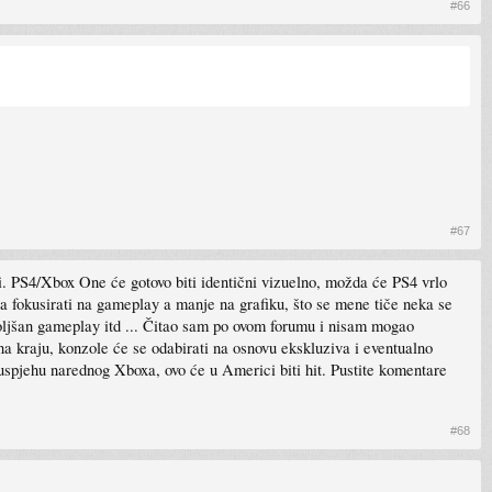
#66
#67
. PS4/Xbox One će gotovo biti identični vizuelno, možda će PS4 vrlo
 fokusirati na gameplay a manje na grafiku, što se mene tiče neka se
boljšan gameplay itd ... Čitao sam po ovom forumu i nisam mogao
na kraju, konzole će se odabirati na osnovu ekskluziva i eventualno
o uspjehu narednog Xboxa, ovo će u Americi biti hit. Pustite komentare
#68