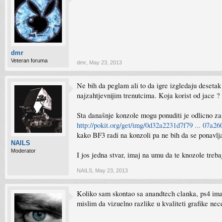
dmr
Veteran foruma
dmr
,
May 23, 2013
Ne bih da peglam ali to da igre izgledaju desetak
najzahtjevnijim trenutcima. Koja korist od jace ?
Sta današnje konzole mogu ponuditi je odlicno za 
http://pokit.org/get/img/0d32a2231d7f79 ... 07a26
kako BF3 radi na konzoli pa ne bih da se ponavlja
NAILS
Moderator
I jos jedna stvar, imaj na umu da te knozole treb
NAILS
,
May 23, 2013
Koliko sam skontao sa anandtech clanka, ps4 ima
mislim da vizuelno razlike u kvaliteti grafike ne