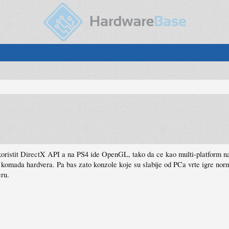
ristit DirectX API a na PS4 ide OpenGL, tako da ce kao multi-platform nas
ih komada hardvera. Pa bas zato konzole koje su slabije od PCa vrte igre no
eru.