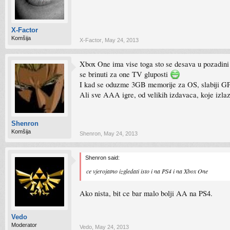
X-Factor
Komšija
X-Factor
,
May 24, 2013
Xbox One ima vise toga sto se desava u pozadini 
se brinuti za one TV gluposti
I kad se oduzme 3GB memorije za OS, slabiji GPU 
Ali sve AAA igre, od velikih izdavaca, koje izla
Shenron
Komšija
Shenron
,
May 24, 2013
Shenron said:
ce vjerojatno izgledati isto i na PS4 i na Xbox One
Ako nista, bit ce bar malo bolji AA na PS4.
Vedo
Moderator
Vedo
,
May 24, 2013