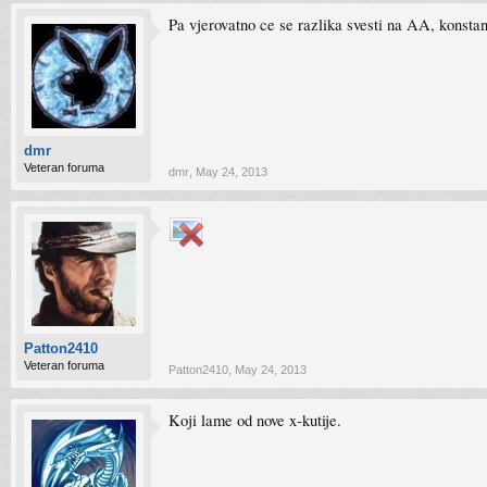
Pa vjerovatno ce se razlika svesti na AA, konstant
dmr
Veteran foruma
dmr
,
May 24, 2013
Patton2410
Veteran foruma
Patton2410
,
May 24, 2013
Koji lame od nove x-kutije.