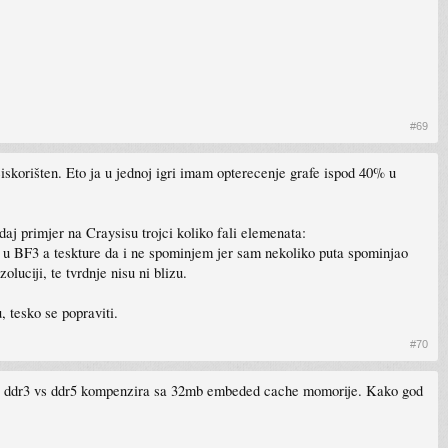
#69
eiskorišten. Eto ja u jednoj igri imam opterecenje grafe ispod 40% u
aj primjer na Craysisu trojci koliko fali elemenata:
u u BF3 a teskture da i ne spominjem jer sam nekoliko puta spominjao
uciji, te tvrdnje nisu ni blizu.
, tesko se popraviti.
#70
ije ddr3 vs ddr5 kompenzira sa 32mb embeded cache momorije. Kako god