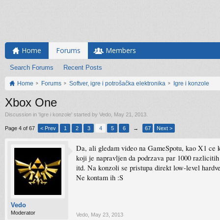
Home
Forums
Members
Search Forums
Recent Posts
Home
Forums
Softver, igre i potrošačka elektronika
Igre i konzole
Xbox One
Discussion in '
Igre i konzole
' started by
Vedo
,
May 21, 2013
.
Page 4 of 67
< Prev
1
2
3
4
5
6
→
67
Next >
Da, ali gledam video na GameSpotu, kao X1 ce ko
koji je napravljen da podrzava par 1000 razlicit
itd. Na konzoli se pristupa direkt low-level hardv
Ne kontam ih :S
Vedo
Moderator
Vedo
,
May 23, 2013