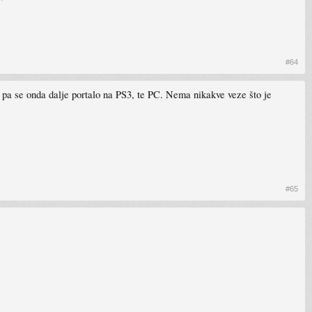
#64
x, pa se onda dalje portalo na PS3, te PC. Nema nikakve veze što je
#65