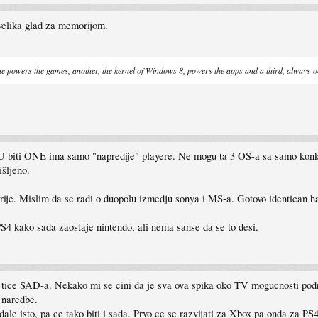
velika glad za memorijom.
e powers the games, another, the kernel of Windows 8, powers the apps and a third, always-o
U biti ONE ima samo "napredije" playere. Ne mogu ta 3 OS-a sa samo konkr
išljeno.
prije. Mislim da se radi o duopolu izmedju sonya i MS-a. Gotovo identican h
4 kako sada zaostaje nintendo, ali nema sanse da se to desi.
e tice SAD-a. Nekako mi se cini da je sva ova spika oko TV mogucnosti po
 naredbe.
ale isto, pa ce tako biti i sada. Prvo ce se razvijati za Xbox pa onda za PS