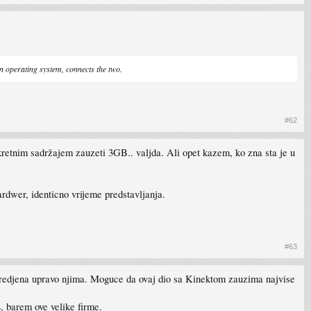
n operating system, connects the two.
#62
etnim sadržajem zauzeti 3GB.. valjda. Ali opet kazem, ko zna sta je u
ardwer, identicno vrijeme predstavljanja.
#63
dredjena upravo njima. Moguce da ovaj dio sa Kinektom zauzima najvise
4, barem ove velike firme.