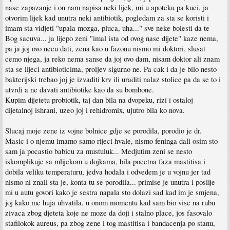
nase zapazanje i on nam napisa neki lijek, mi u apoteku pa kuci, ja
otvorim lijek kad unutra neki antibiotik, pogledam za sta se koristi i
imam sta vidjeti "upala mozga, pluca, uha..." sve neke bolesti da te
Bog sacuva... ja lijepo zeni "imal ista od ovog nase dijete" kaze nema,
pa ja joj ovo necu dati, zena kao u fazonu nismo mi doktori, slusat
cemo njega, ja reko nema sanse da joj ovo dam, nisam doktor ali znam
sta se lijeci antibioticima, proljev sigurno ne. Pa cak i da je bilo nesto
bakterijski trebao joj je izvaditi krv ili uraditi nalaz stolice pa da se to i
utvrdi a ne davati antibiotike kao da su bombone.
Kupim dijetetu probiotik, taj dan bila na dvopeku, rizi i ostaloj
dijetalnoj ishrani, uzeo joj i rehidromix, ujutro bila ko nova.
Slucaj moje zene iz vojne bolnice gdje se porodila, porodio je dr.
Masic i o njemu imamo samo rijeci hvale, nismo feninga dali osim sto
sam ja pocastio babicu za mustuluk... Medjutim zeni se nesto
iskomplikuje sa mlijekom u dojkama, bila pocetna faza mastitisa i
dobila veliku temperaturu, jedva hodala i odvedem je u vojnu jer tad
nismo ni znali sta je, konta tu se porodila... primise je unutra i poslije
mi u autu govori kako je sestra napala sto dolazi sad kad im je smjena,
joj kako me huja uhvatila, u onom momentu kad sam bio vise na rubu
zivaca zbog djeteta koje ne moze da doji i stalno place, jos fasovalo
stafilokok aureus, pa zbog zene i tog mastitisa i bandacenja po stanu,