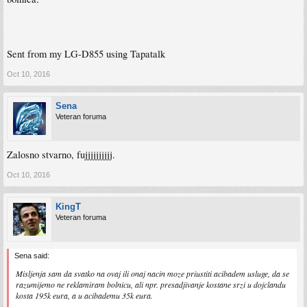
Sent from my LG-D855 using Tapatalk
Oct 10, 2016
Sena
Veteran foruma
Zalosno stvarno, fujjjjjjjjjj.
Oct 10, 2016
KingT
Veteran foruma
Sena said:
Misljenja sam da svatko na ovaj ili onaj nacin moze priustiti acibadem usluge, da se
razumijemo ne reklamiram bolnicu, ali npr. presadjivanje kostane srzi u dojclandu
kosta 195k eura, a u acibademu 35k eura.