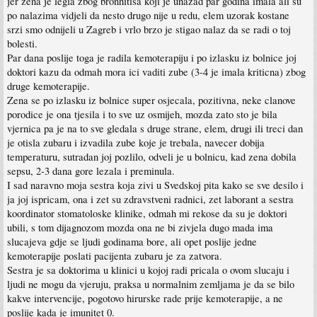
jer zena je legla zbog bronhitisa koji je unazad par godina imala ali su
po nalazima vidjeli da nesto drugo nije u redu, elem uzorak kostane
srzi smo odnijeli u Zagreb i vrlo brzo je stigao nalaz da se radi o toj
bolesti.
Par dana poslije toga je radila kemoterapiju i po izlasku iz bolnice joj
doktori kazu da odmah mora ici vaditi zube (3-4 je imala kriticna) zbog
druge kemoterapije.
Zena se po izlasku iz bolnice super osjecala, pozitivna, neke clanove
porodice je ona tjesila i to sve uz osmijeh, mozda zato sto je bila
vjernica pa je na to sve gledala s druge strane, elem, drugi ili treci dan
je otisla zubaru i izvadila zube koje je trebala, navecer dobija
temperaturu, sutradan joj pozlilo, odveli je u bolnicu, kad zena dobila
sepsu, 2-3 dana gore lezala i preminula.
I sad naravno moja sestra koja zivi u Svedskoj pita kako se sve desilo i
ja joj ispricam, ona i zet su zdravstveni radnici, zet laborant a sestra
koordinator stomatoloske klinike, odmah mi rekose da su je doktori
ubili, s tom dijagnozom mozda ona ne bi zivjela dugo mada ima
slucajeva gdje se ljudi godinama bore, ali opet poslije jedne
kemoterapije poslati pacijenta zubaru je za zatvora.
Sestra je sa doktorima u klinici u kojoj radi pricala o ovom slucaju i
ljudi ne mogu da vjeruju, praksa u normalnim zemljama je da se bilo
kakve intervencije, pogotovo hirurske rade prije kemoterapije, a ne
poslije kada je imunitet 0.