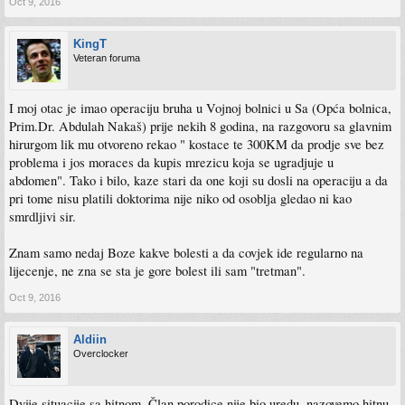
Oct 9, 2016
KingT
Veteran foruma
I moj otac je imao operaciju bruha u Vojnoj bolnici u Sa (Opća bolnica,
Prim.Dr. Abdulah Nakaš) prije nekih 8 godina, na razgovoru sa glavnim
hirurgom lik mu otvoreno rekao " kostace te 300KM da prodje sve bez
problema i jos moraces da kupis mrezicu koja se ugradjuje u
abdomen". Tako i bilo, kaze stari da one koji su dosli na operaciju a da
pri tome nisu platili doktorima nije niko od osoblja gledao ni kao
smrdljivi sir.
Znam samo nedaj Boze kakve bolesti a da covjek ide regularno na
lijecenje, ne zna se sta je gore bolest ili sam "tretman".
Oct 9, 2016
Aldiin
Overclocker
Dvije situacije sa hitnom. Član porodice nije bio uredu, nazovemo hitnu