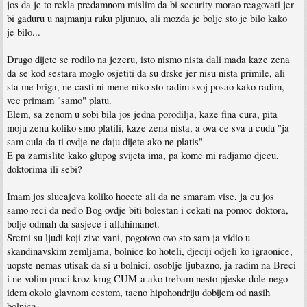
jos da je to rekla predamnom mislim da bi security morao reagovati jer
bi gaduru u najmanju ruku pljunuo, ali mozda je bolje sto je bilo kako
je bilo...
Drugo dijete se rodilo na jezeru, isto nismo nista dali mada kaze zena
da se kod sestara moglo osjetiti da su drske jer nisu nista primile, ali
sta me briga, ne casti ni mene niko sto radim svoj posao kako radim,
vec primam "samo" platu.
Elem, sa zenom u sobi bila jos jedna porodilja, kaze fina cura, pita
moju zenu koliko smo platili, kaze zena nista, a ova ce sva u cudu "ja
sam cula da ti ovdje ne daju dijete ako ne platis"
E pa zamislite kako glupog svijeta ima, pa kome mi radjamo djecu,
doktorima ili sebi?
Imam jos slucajeva koliko hocete ali da ne smaram vise, ja cu jos
samo reci da ned'o Bog ovdje biti bolestan i cekati na pomoc doktora,
bolje odmah da sasjece i allahimanet.
Sretni su ljudi koji zive vani, pogotovo ovo sto sam ja vidio u
skandinavskim zemljama, bolnice ko hoteli, djeciji odjeli ko igraonice,
uopste nemas utisak da si u bolnici, osoblje ljubazno, ja radim na Breci
i ne volim proci kroz krug CUM-a ako trebam nesto pjeske dole nego
idem okolo glavnom cestom, tacno hipohondriju dobijem od nasih
bolnica.