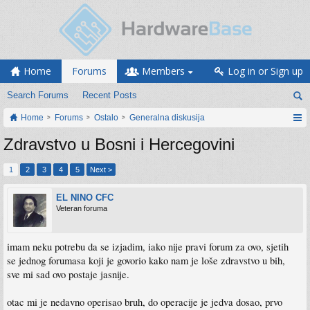
Home
Forums
Members
Log in or Sign up
Search Forums
Recent Posts
Home
Forums
Ostalo
Generalna diskusija
Zdravstvo u Bosni i Hercegovini
1
2
3
4
5
Next >
EL NINO CFC
Veteran foruma
imam neku potrebu da se izjadim, iako nije pravi forum za ovo, sjetih
se jednog forumasa koji je govorio kako nam je loše zdravstvo u bih,
sve mi sad ovo postaje jasnije.
otac mi je nedavno operisao bruh, do operacije je jedva dosao, prvo