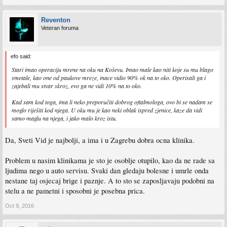
Reventon
Veteran foruma
efo said:
Stari imao operaciju mrene na oku na Koševu. Imao male kao niti koje su mu blago
smetale, kao one od paukove mreze, inace vidio 90% ok na to oko. Operisali ga i
zajebali mu stvar skroz, evo ga ne vidi 10% na to oko.
Kad sam kod toga, ima li neko preporučiti dobrog oftalmologa, ovo bi se nadam se
moglo riješiti kod njega. U oku mu je kao neki oblak ispred zjenice, kaze da vidi
samo maglu na njega, i jako malo kroz istu.
Da, Sveti Vid je najbolji, a ima i u Zagrebu dobra ocna klinika.
Problem u nasim klinikama je sto je osoblje otupilo, kao da ne rade sa
ljudima nego u auto servisu. Svaki dan gledaju bolesne i umrle onda
nestane taj osjecaj brige i paznje. A to sto se zaposljavaju podobni na
stelu a ne pametni i sposobni je posebna prica.
Oct 9, 2016