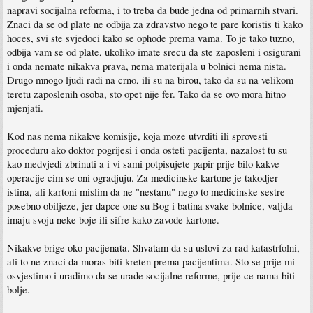
napravi socijalna reforma, i to treba da bude jedna od primarnih stvari.
Znaci da se od plate ne odbija za zdravstvo nego te pare koristis ti kako
hoces, svi ste svjedoci kako se ophode prema vama. To je tako tuzno,
odbija vam se od plate, ukoliko imate srecu da ste zaposleni i osigurani
i onda nemate nikakva prava, nema materijala u bolnici nema nista.
Drugo mnogo ljudi radi na crno, ili su na birou, tako da su na velikom
teretu zaposlenih osoba, sto opet nije fer. Tako da se ovo mora hitno
mjenjati.
Kod nas nema nikakve komisije, koja moze utvrditi ili sprovesti
proceduru ako doktor pogrijesi i onda osteti pacijenta, nazalost tu su
kao medvjedi zbrinuti a i vi sami potpisujete papir prije bilo kakve
operacije cim se oni ogradjuju. Za medicinske kartone je takodjer
istina, ali kartoni mislim da ne "nestanu" nego to medicinske sestre
posebno obiljeze, jer dapce one su Bog i batina svake bolnice, valjda
imaju svoju neke boje ili sifre kako zavode kartone.
Nikakve brige oko pacijenata. Shvatam da su uslovi za rad katastrfolni,
ali to ne znaci da moras biti kreten prema pacijentima. Sto se prije mi
osvjestimo i uradimo da se urade socijalne reforme, prije ce nama biti
bolje.