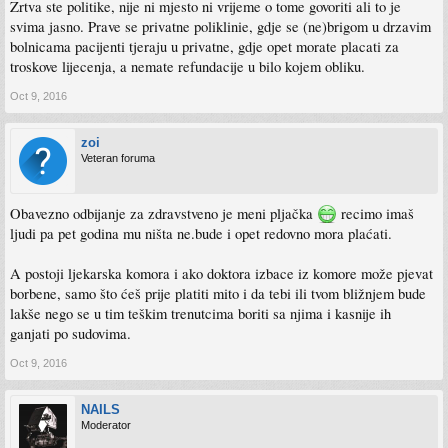
Zrtva ste politike, nije ni mjesto ni vrijeme o tome govoriti ali to je
svima jasno. Prave se privatne poliklinie, gdje se (ne)brigom u drzavim
bolnicama pacijenti tjeraju u privatne, gdje opet morate placati za
troskove lijecenja, a nemate refundacije u bilo kojem obliku.
Oct 9, 2016
zoi
Veteran foruma
Obavezno odbijanje za zdravstveno je meni pljačka
recimo imaš
ljudi pa pet godina mu ništa ne.bude i opet redovno mora plaćati.
A postoji ljekarska komora i ako doktora izbace iz komore može pjevat
borbene, samo što ćeš prije platiti mito i da tebi ili tvom bližnjem bude
lakše nego se u tim teškim trenutcima boriti sa njima i kasnije ih
ganjati po sudovima.
Oct 9, 2016
NAILS
Moderator