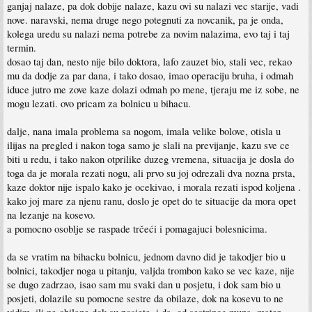
ganjaj nalaze, pa dok dobije nalaze, kazu ovi su nalazi vec starije, vadi
nove. naravski, nema druge nego potegnuti za novcanik, pa je onda,
kolega uredu su nalazi nema potrebe za novim nalazima, evo taj i taj
termin.
dosao taj dan, nesto nije bilo doktora, lafo zauzet bio, stali vec, rekao
mu da dodje za par dana, i tako dosao, imao operaciju bruha, i odmah
iduce jutro me zove kaze dolazi odmah po mene, tjeraju me iz sobe, ne
mogu lezati. ovo pricam za bolnicu u bihacu.
dalje, nana imala problema sa nogom, imala velike bolove, otisla u
ilijas na pregled i nakon toga samo je slali na previjanje, kazu sve ce
biti u redu, i tako nakon otprilike duzeg vremena, situacija je dosla do
toga da je morala rezati nogu, ali prvo su joj odrezali dva nozna prsta,
kaze doktor nije ispalo kako je ocekivao, i morala rezati ispod koljena .
kako joj mare za njenu ranu, doslo je opet do te situacije da mora opet
na lezanje na kosevo.
a pomocno osoblje se raspade trčeći i pomagajuci bolesnicima.
da se vratim na bihacku bolnicu, jednom davno did je takodjer bio u
bolnici, takodjer noga u pitanju, valjda trombon kako se vec kaze, nije
se dugo zadrzao, isao sam mu svaki dan u posjetu, i dok sam bio u
posjeti, dolazile su pomocne sestre da obilaze, dok na kosevu to ne