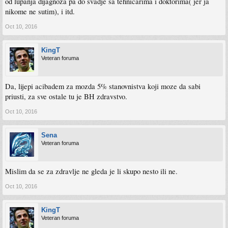
od lupanja dijagnoza pa do svadje sa tehnicarima i doktorima( jer ja
nikome ne sutim), i itd.
Oct 10, 2016
KingT
Veteran foruma
Da, lijepi acibadem za mozda 5% stanovnistva koji moze da sabi
priusti, za sve ostale tu je BH zdravstvo.
Oct 10, 2016
Sena
Veteran foruma
Mislim da se za zdravlje ne gleda je li skupo nesto ili ne.
Oct 10, 2016
KingT
Veteran foruma