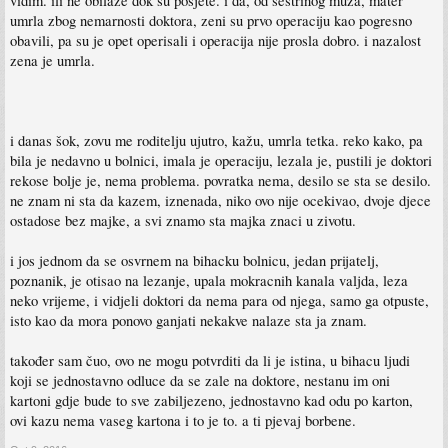
vidim. ili ne obilaze dok su posjete. i da, od sestrinog muza, mater
umrla zbog nemarnosti doktora, zeni su prvo operaciju kao pogresno
obavili, pa su je opet operisali i operacija nije prosla dobro. i nazalost
zena je umrla.
i danas šok, zovu me roditelju ujutro, kažu, umrla tetka. reko kako, pa
bila je nedavno u bolnici, imala je operaciju, lezala je, pustili je doktori
rekose bolje je, nema problema. povratka nema, desilo se sta se desilo.
ne znam ni sta da kazem, iznenada, niko ovo nije ocekivao, dvoje djece
ostadose bez majke, a svi znamo sta majka znaci u zivotu.
i jos jednom da se osvrnem na bihacku bolnicu, jedan prijatelj,
poznanik, je otisao na lezanje, upala mokracnih kanala valjda, leza
neko vrijeme, i vidjeli doktori da nema para od njega, samo ga otpuste,
isto kao da mora ponovo ganjati nekakve nalaze sta ja znam.
također sam čuo, ovo ne mogu potvrditi da li je istina, u bihacu ljudi
koji se jednostavno odluce da se zale na doktore, nestanu im oni
kartoni gdje bude to sve zabiljezeno, jednostavno kad odu po karton,
ovi kazu nema vaseg kartona i to je to. a ti pjevaj borbene.