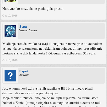
Naravno, ko moze da ne gleda tj da priusti.
Oct 10, 2016
Sena
Veteran foruma
Misljenja sam da svatko na ovaj ili onaj nacin moze priustiti acibadem
usluge, da se razumijemo ne reklamiram bolnicu, ali npr. presadjivanje
kostane srzi u dojclandu kosta 195k eura, a u acibademu 35k eura.
Oct 10, 2016
Esprit
Aktivista
Jao, o nemarnosti zdravstvenih radnika u BiH bi se moglo pisati
danima, ali evo navest cu par slucajeva.
Moja rahmetli punica, oboljela od multipli mijeloma, na stranu sto u
bolnici u Zenici (tamo je zivjela) nisu mogli ustanoviti o cemu se radi