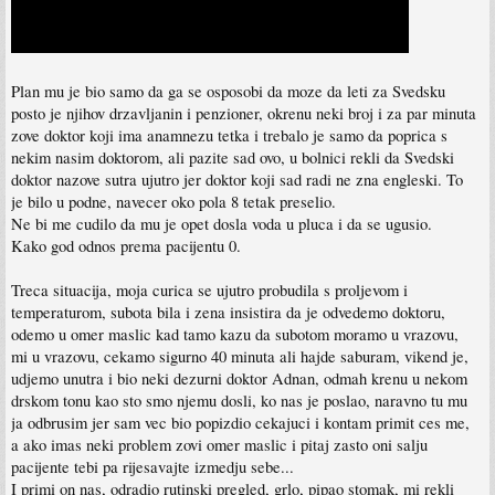
Plan mu je bio samo da ga se osposobi da moze da leti za Svedsku
posto je njihov drzavljanin i penzioner, okrenu neki broj i za par minuta
zove doktor koji ima anamnezu tetka i trebalo je samo da poprica s
nekim nasim doktorom, ali pazite sad ovo, u bolnici rekli da Svedski
doktor nazove sutra ujutro jer doktor koji sad radi ne zna engleski. To
je bilo u podne, navecer oko pola 8 tetak preselio.
Ne bi me cudilo da mu je opet dosla voda u pluca i da se ugusio.
Kako god odnos prema pacijentu 0.
Treca situacija, moja curica se ujutro probudila s proljevom i
temperaturom, subota bila i zena insistira da je odvedemo doktoru,
odemo u omer maslic kad tamo kazu da subotom moramo u vrazovu,
mi u vrazovu, cekamo sigurno 40 minuta ali hajde saburam, vikend je,
udjemo unutra i bio neki dezurni doktor Adnan, odmah krenu u nekom
drskom tonu kao sto smo njemu dosli, ko nas je poslao, naravno tu mu
ja odbrusim jer sam vec bio popizdio cekajuci i kontam primit ces me,
a ako imas neki problem zovi omer maslic i pitaj zasto oni salju
pacijente tebi pa rijesavajte izmedju sebe...
I primi on nas, odradio rutinski pregled, grlo, pipao stomak, mi rekli