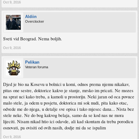
Oct 9, 2016
Aldiin
Overclocker
Sveti vid Beograd. Nema boljih.
Oct 9, 2016
Pelikan
Veteran foruma
Djed je bio na Kosevu u bolnici u komi, odnos prema njemu nikakav,
pitas one sestre, doktorice kakvo je stanje, mrsko im pricati. Ne mozes
na sprat uci kako treba, a kamoli u prostoriju. Neki jaran od oca povuce
malo stele, ja odem u posjetu, doktorica mi sok nudi, pita kako otac,
odvede me do njega, u detalje sve opisa i tako mjesec dana... Nista bez
stele neke. Ne do bog kakvog belaja, samo da se kod nas ne mora
lijeciti. Nisam nikad htio ici odavde, ali kad skontam da treba porodicu
osnovati, pa ovisiti od ovih nasih, dodje mi da se ispalim
Oct 9, 2016