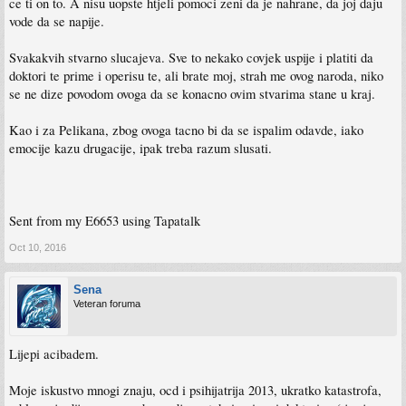
ce ti on to. A nisu uopste htjeli pomoci zeni da je nahrane, da joj daju
vode da se napije.
Svakakvih stvarno slucajeva. Sve to nekako covjek uspije i platiti da
doktori te prime i operisu te, ali brate moj, strah me ovog naroda, niko
se ne dize povodom ovoga da se konacno ovim stvarima stane u kraj.
Kao i za Pelikana, zbog ovoga tacno bi da se ispalim odavde, iako
emocije kazu drugacije, ipak treba razum slusati.
Sent from my E6653 using Tapatalk
Oct 10, 2016
Sena
Veteran foruma
Lijepi acibadem.
Moje iskustvo mnogi znaju, ocd i psihijatrija 2013, ukratko katastrofa,