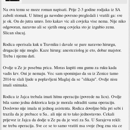
Na ovu temu se moze roman napisati. Prije 2-3 godine rodjaka iz SA
zaboli stomak. U hitnoj ga navodno povrsno pregledali i vratili ga: sve
je ok. On do jutra umro. Isto kakav vic ali covjeka vise nema. Nije niko
odgovoran, naravno ali se sjetih onog covjeka sto je izgubio zenu.
Slican slucaj.
Rodica operisala kuk u Travniku i davale se pare naravno hirurgu,
drugacije nije moglo. Kaze hirurg: anesteziolog je eto, dobar majstor.
Treba i njemu dati.
Ovdje u Ze je posebna prica. Moras kupiti onu gumu za ruku kada
vadis krv. Oni je nemaju. Vec sam spominjao da su iz Zenice tamo
2014-te slali ljude u poplavljeni Maglaj da se "slikaju". Ovdje nisu
imali snimaka.
Rodica iz Jajca trebala imati hitnu operaciju (povrede na licu). Ovdje
bila samo jedna doktorica koja je morala odraditi sama operaciju.
Doslovno nije imala ni jednog asistenta. Rodica dovoljno bila pri sebi i
trazila da je prebace u Sa.. ali nije ni to tako jednostavno. Cekali
prijevoz iz Jajca da dodje u Ze pa da je vozi za Sa. U Sarajevu rekli:
ne treba operacija. Sve ce se to samo vratiti nsa svoje (bog zna sta ce