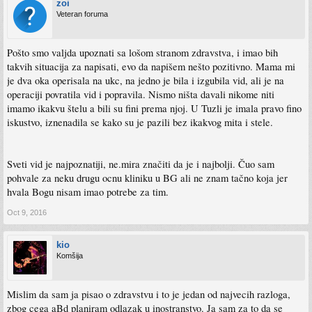
zoi
Veteran foruma
Pošto smo valjda upoznati sa lošom stranom zdravstva, i imao bih
takvih situacija za napisati, evo da napišem nešto pozitivno. Mama mi
je dva oka operisala na ukc, na jedno je bila i izgubila vid, ali je na
operaciji povratila vid i popravila. Nismo ništa davali nikome niti
imamo ikakvu štelu a bili su fini prema njoj. U Tuzli je imala pravo fino
iskustvo, iznenadila se kako su je pazili bez ikakvog mita i stele.
Sveti vid je najpoznatiji, ne.mira značiti da je i najbolji. Čuo sam
pohvale za neku drugu ocnu kliniku u BG ali ne znam tačno koja jer
hvala Bogu nisam imao potrebe za tim.
Oct 9, 2016
kio
Komšija
Mislim da sam ja pisao o zdravstvu i to je jedan od najvecih razloga,
zbog cega aBd planiram odlazak u inostranstvo. Ja sam za to da se