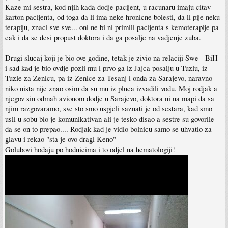
Kaze mi sestra, kod njih kada dodje pacijent, u racunaru imaju citav
karton pacijenta, od toga da li ima neke hronicne bolesti, da li pije neku
terapiju, znaci sve sve... oni ne bi ni primili pacijenta s kemoterapije pa
cak i da se desi propust doktora i da ga posalje na vadjenje zuba.
Drugi slucaj koji je bio ove godine, tetak je zivio na relaciji Swe - BiH
i sad kad je bio ovdje pozli mu i prvo ga iz Jajca posalju u Tuzlu, iz
Tuzle za Zenicu, pa iz Zenice za Tesanj i onda za Sarajevo, naravno
niko nista nije znao osim da su mu iz pluca izvadili vodu. Moj rodjak a
njegov sin odmah avionom dodje u Sarajevo, doktora ni na mapi da sa
njim razgovaramo, sve sto smo uspjeli saznati je od sestara, kad smo
usli u sobu bio je komunikativan ali je tesko disao a sestre su govorile
da se on to prepao.... Rodjak kad je vidio bolnicu samo se uhvatio za
glavu i rekao "sta je ovo dragi Keno"
Golubovi hodaju po hodnicima i to odjel na hematologiji!