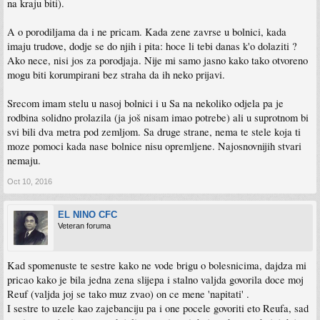
na kraju biti).
A o porodiljama da i ne pricam. Kada zene zavrse u bolnici, kada
imaju trudove, dodje se do njih i pita: hoce li tebi danas k'o dolaziti ?
Ako nece, nisi jos za porodjaja. Nije mi samo jasno kako tako otvoreno
mogu biti korumpirani bez straha da ih neko prijavi.
Srecom imam stelu u nasoj bolnici i u Sa na nekoliko odjela pa je
rodbina solidno prolazila (ja još nisam imao potrebe) ali u suprotnom bi
svi bili dva metra pod zemljom. Sa druge strane, nema te stele koja ti
moze pomoci kada nase bolnice nisu opremljene. Najosnovnijih stvari
nemaju.
Oct 10, 2016
EL NINO CFC
Veteran foruma
Kad spomenuste te sestre kako ne vode brigu o bolesnicima, dajdza mi
pricao kako je bila jedna zena slijepa i stalno valjda govorila doce moj
Reuf (valjda joj se tako muz zvao) on ce mene 'napitati' .
I sestre to uzele kao zajebanciju pa i one pocele govoriti eto Reufa, sad