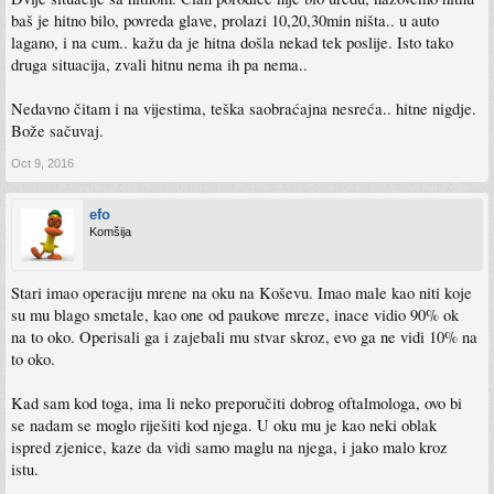
baš je hitno bilo, povreda glave, prolazi 10,20,30min ništa.. u auto
lagano, i na cum.. kažu da je hitna došla nekad tek poslije. Isto tako
druga situacija, zvali hitnu nema ih pa nema..
Nedavno čitam i na vijestima, teška saobraćajna nesreća.. hitne nigdje.
Bože sačuvaj.
Oct 9, 2016
efo
Komšija
Stari imao operaciju mrene na oku na Koševu. Imao male kao niti koje
su mu blago smetale, kao one od paukove mreze, inace vidio 90% ok
na to oko. Operisali ga i zajebali mu stvar skroz, evo ga ne vidi 10% na
to oko.
Kad sam kod toga, ima li neko preporučiti dobrog oftalmologa, ovo bi
se nadam se moglo riješiti kod njega. U oku mu je kao neki oblak
ispred zjenice, kaze da vidi samo maglu na njega, i jako malo kroz
istu.