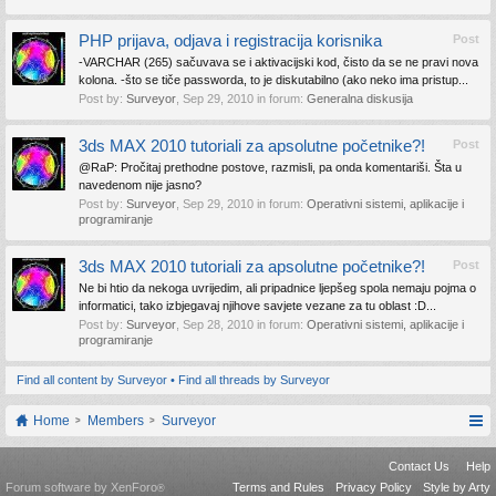
PHP prijava, odjava i registracija korisnika
Post
-VARCHAR (265) sačuvava se i aktivacijski kod, čisto da se ne pravi nova
kolona. -što se tiče passworda, to je diskutabilno (ako neko ima pristup...
Post by:
Surveyor
,
Sep 29, 2010
in forum:
Generalna diskusija
3ds MAX 2010 tutoriali za apsolutne početnike?!
Post
@RaP: Pročitaj prethodne postove, razmisli, pa onda komentariši. Šta u
navedenom nije jasno?
Post by:
Surveyor
,
Sep 29, 2010
in forum:
Operativni sistemi, aplikacije i
programiranje
3ds MAX 2010 tutoriali za apsolutne početnike?!
Post
Ne bi htio da nekoga uvrijedim, ali pripadnice ljepšeg spola nemaju pojma o
informatici, tako izbjegavaj njihove savjete vezane za tu oblast :D...
Post by:
Surveyor
,
Sep 28, 2010
in forum:
Operativni sistemi, aplikacije i
programiranje
Find all content by Surveyor
Find all threads by Surveyor
Home
Members
Surveyor
Contact Us
Help
Forum software by XenForo
Terms and Rules
Privacy Policy
Style by Arty
®