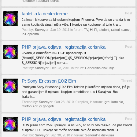
notebook računari, servis
tableti a la dealextreme
Post
Ja imam iskustvo sa kineskom kopijom iPhone-a. Prvo da se zna da je to
samo kopija dizajna, i ništa više. I ikonice su kopirane, al tu je kraj...
Post by:
Surveyor
,
Jan 19, 2011
in forum:
TV, Hi-Fi, telefoni, tableti, satovi,
IoT oprema
PHP prijava, odjava i registracija korisnika
Post
Ovako ja eliminišem NOTICE upozorenja: if
(!isset($_SESSION['prijavljen'])){$_SESSION['prijavljen']='ne';} Tj. ako
$_SESSION['prijavljen'] nema...
Post by:
Surveyor
,
Dec 28, 2010
in forum:
Generalna diskusija
P: Sony Ericsson j10i2 Elm
Thread
Prodajem Sony Ericsson j10i2 Elm Telefon je korišten mjesec dana, još je
pod garancijom 5 mjeseci. Kupljen u mobilland-u u I.Sarajevu. Bez
ikakvih...
Thread by:
Surveyor
,
Oct 23, 2010
, 0 replies, in forum:
Igre, konzole,
telefoni i drugi gadgeti
PHP prijava, odjava i registracija korisnika
Post
BTW pisao sam 256 u primjeru a ne 265, al' ne bi bilo razlike. Za password
si upravu :D Funkcija se može obrisati i sve će normalno raditi. U...
Post by:
Surveyor
,
Sep 30, 2010
in forum:
Generalna diskusija