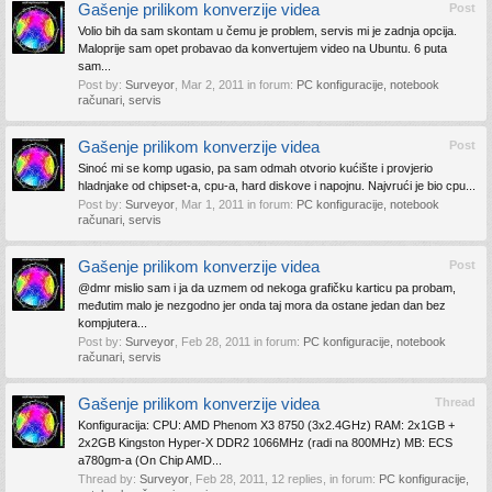
Gašenje prilikom konverzije videa
Post
Volio bih da sam skontam u čemu je problem, servis mi je zadnja opcija.
Maloprije sam opet probavao da konvertujem video na Ubuntu. 6 puta
sam...
Post by:
Surveyor
,
Mar 2, 2011
in forum:
PC konfiguracije, notebook
računari, servis
Gašenje prilikom konverzije videa
Post
Sinoć mi se komp ugasio, pa sam odmah otvorio kućište i provjerio
hladnjake od chipset-a, cpu-a, hard diskove i napojnu. Najvrući je bio cpu...
Post by:
Surveyor
,
Mar 1, 2011
in forum:
PC konfiguracije, notebook
računari, servis
Gašenje prilikom konverzije videa
Post
@dmr mislio sam i ja da uzmem od nekoga grafičku karticu pa probam,
međutim malo je nezgodno jer onda taj mora da ostane jedan dan bez
kompjutera...
Post by:
Surveyor
,
Feb 28, 2011
in forum:
PC konfiguracije, notebook
računari, servis
Gašenje prilikom konverzije videa
Thread
Konfiguracija: CPU: AMD Phenom X3 8750 (3x2.4GHz) RAM: 2x1GB +
2x2GB Kingston Hyper-X DDR2 1066MHz (radi na 800MHz) MB: ECS
a780gm-a (On Chip AMD...
Thread by:
Surveyor
,
Feb 28, 2011
, 12 replies, in forum:
PC konfiguracije,