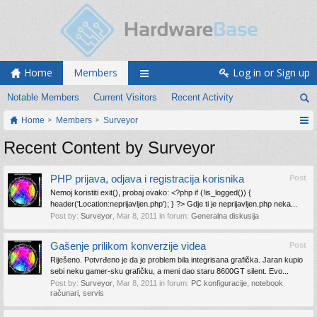
Home
Members
Log in or Sign up
Notable Members
Current Visitors
Recent Activity
Home
Members
Surveyor
Recent Content by Surveyor
PHP prijava, odjava i registracija korisnika
Post
Nemoj koristiti exit(), probaj ovako: <?php if (!is_logged()) {
header('Location:neprijavljen.php'); } ?> Gdje ti je neprijavljen.php neka...
Post by:
Surveyor
,
Mar 8, 2011
in forum:
Generalna diskusija
Gašenje prilikom konverzije videa
Post
Riješeno. Potvrđeno je da je problem bila integrisana grafička. Jaran kupio
sebi neku gamer-sku grafičku, a meni dao staru 8600GT silent. Evo...
Post by:
Surveyor
,
Mar 8, 2011
in forum:
PC konfiguracije, notebook
računari, servis