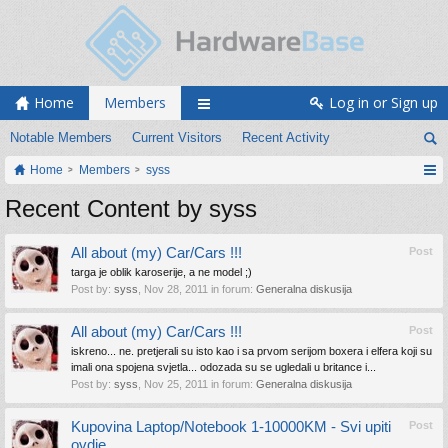
Home
Members
Log in or Sign up
Notable Members
Current Visitors
Recent Activity
Home
Members
syss
Recent Content by syss
All about (my) Car/Cars !!!
Post
targa je oblik karoserije, a ne model ;)
Post by:
syss
,
Nov 28, 2011
in forum:
Generalna diskusija
All about (my) Car/Cars !!!
Post
iskreno... ne. pretjerali su isto kao i sa prvom serijom boxera i elfera koji su
imali ona spojena svjetla... odozada su se ugledali u britance i...
Post by:
syss
,
Nov 25, 2011
in forum:
Generalna diskusija
Kupovina Laptop/Notebook 1-10000KM - Svi upiti
Post
ovdje