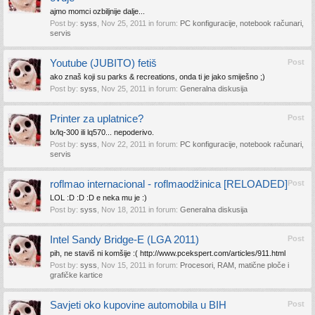
ajmo momci ozbiljnije dalje...
Post by:
syss
,
Nov 25, 2011
in forum:
PC konfiguracije, notebook računari,
servis
Youtube (JUBITO) fetiš
Post
ako znaš koji su parks & recreations, onda ti je jako smiješno ;)
Post by:
syss
,
Nov 25, 2011
in forum:
Generalna diskusija
Printer za uplatnice?
Post
lx/lq-300 ili lq570... nepoderivo.
Post by:
syss
,
Nov 22, 2011
in forum:
PC konfiguracije, notebook računari,
servis
roflmao internacional - roflmaodžinica [RELOADED]
Post
LOL :D :D :D e neka mu je :)
Post by:
syss
,
Nov 18, 2011
in forum:
Generalna diskusija
Intel Sandy Bridge-E (LGA 2011)
Post
pih, ne staviš ni komšije :( http://www.pcekspert.com/articles/911.html
Post by:
syss
,
Nov 15, 2011
in forum:
Procesori, RAM, matične ploče i
grafičke kartice
Savjeti oko kupovine automobila u BIH
Post