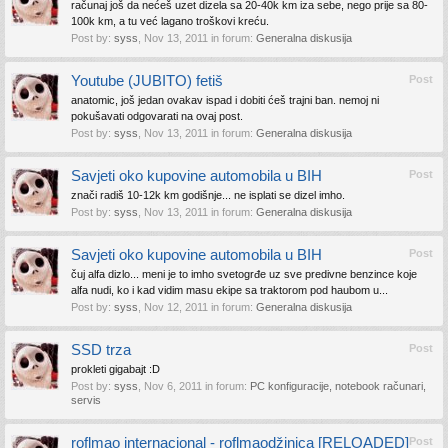
računaj još da nećeš uzet dizela sa 20-40k km iza sebe, nego prije sa 80-
100k km, a tu već lagano troškovi kreću.
Post by:
syss
,
Nov 13, 2011
in forum:
Generalna diskusija
Youtube (JUBITO) fetiš
Post
anatomic, još jedan ovakav ispad i dobiti ćeš trajni ban. nemoj ni
pokušavati odgovarati na ovaj post.
Post by:
syss
,
Nov 13, 2011
in forum:
Generalna diskusija
Savjeti oko kupovine automobila u BIH
Post
znači radiš 10-12k km godišnje... ne isplati se dizel imho.
Post by:
syss
,
Nov 13, 2011
in forum:
Generalna diskusija
Savjeti oko kupovine automobila u BIH
Post
čuj alfa dizlo... meni je to imho svetogrđe uz sve predivne benzince koje
alfa nudi, ko i kad vidim masu ekipe sa traktorom pod haubom u...
Post by:
syss
,
Nov 12, 2011
in forum:
Generalna diskusija
SSD trza
Post
prokleti gigabajt :D
Post by:
syss
,
Nov 6, 2011
in forum:
PC konfiguracije, notebook računari,
servis
roflmao internacional - roflmaodžinica [RELOADED]
Post