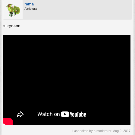
rama
Aktivista
:mrgreen:
Last edited by a moderator:
Aug 2, 2017