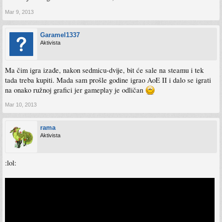
Mar 9, 2013
Garamel1337
Aktivista
Ma čim igra izađe, nakon sedmicu-dvije, bit će sale na steamu i tek
tada treba kupiti. Mada sam prošle godine igrao AoE II i dalo se igrati
na onako ružnoj grafici jer gameplay je odličan
Mar 10, 2013
rama
Aktivista
:lol: