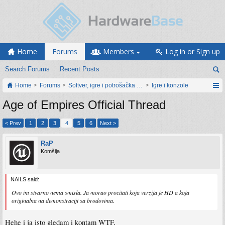
Home
Forums
Members
Log in or Sign up
Search Forums
Recent Posts
Home
Forums
Softver, igre i potrošačka elektronika
Igre i konzole
Age of Empires Official Thread
< Prev
1
2
3
4
5
6
Next >
RaP
Komšija
NAILS said:
Ovo im stvarno nema smisla. Ja morao procitati koja verzija je HD a koja
originalna na demonstraciji sa brodovima.
Hehe i ja isto gledam i kontam WTF,