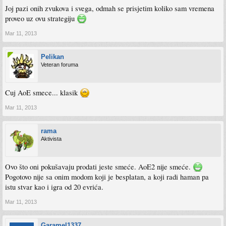
Joj pazi onih zvukova i svega, odmah se prisjetim koliko sam vremena
proveo uz ovu strategiju
Mar 11, 2013
Pelikan
Veteran foruma
Cuj AoE smece... klasik
Mar 11, 2013
rama
Aktivista
Ovo što oni pokušavaju prodati jeste smeće. AoE2 nije smeće.
Pogotovo nije sa onim modom koji je besplatan, a koji radi haman pa
istu stvar kao i igra od 20 evrića.
Mar 11, 2013
Garamel1337