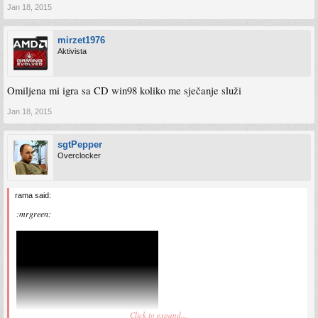
Jan 18, 2015
mirzet1976
Aktivista
Omiljena mi igra sa CD win98 koliko me sječanje služi
Jan 18, 2015
sgtPepper
Overclocker
rama said:
:mrgreen:
Click to expand...