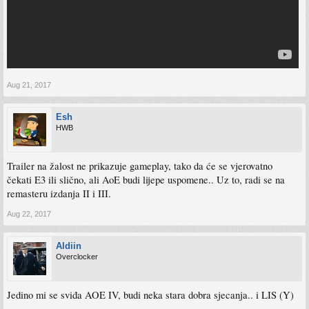
Aug 21, 2017
Esh
HWB
Trailer na žalost ne prikazuje gameplay, tako da će se vjerovatno
čekati E3 ili slično, ali AoE budi lijepe uspomene.. Uz to, radi se na
remasteru izdanja II i III.
Aug 22, 2017
Aldiin
Overclocker
Jedino mi se sviđa AOE IV, budi neka stara dobra sjecanja.. i LIS (Y)