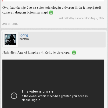
Ovaj kao da nije čuo za spies tehnologiju u dvorcu ili da je neprijatelj
označen drugom bojom na mapi
Last edited by a moderator:
Aug 2, 2017
Jan 18, 2015
igor.g
Komšija
Najavljen Age of Empires 4, Relic je developer