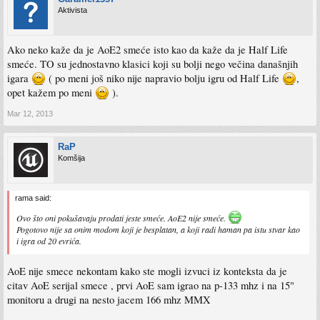
Aktivista
Ako neko kaže da je AoE2 smeće isto kao da kaže da je Half Life
smeće. TO su jednostavno klasici koji su bolji nego večina današnjih
igara
( po meni još niko nije napravio bolju igru od Half Life
,
opet kažem po meni
).
Mar 12, 2013
RaP
Komšija
rama said:
Ovo što oni pokušavaju prodati jeste smeće. AoE2 nije smeće.
Pogotovo nije sa onim modom koji je besplatan, a koji radi haman pa istu stvar kao
i igra od 20 evrića.
AoE nije smece nekontam kako ste mogli izvuci iz konteksta da je
citav AoE serijal smece , prvi AoE sam igrao na p-133 mhz i na 15"
monitoru a drugi na nesto jacem 166 mhz MMX