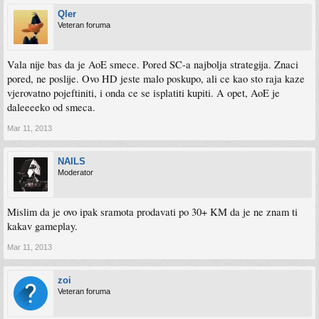
Qler
Veteran foruma
Vala nije bas da je AoE smece. Pored SC-a najbolja strategija. Znaci
pored, ne poslije. Ovo HD jeste malo poskupo, ali ce kao sto raja kaze
vjerovatno pojeftiniti, i onda ce se isplatiti kupiti. A opet, AoE je
daleeeeko od smeca.
Mar 11, 2013
NAILS
Moderator
Mislim da je ovo ipak sramota prodavati po 30+ KM da je ne znam ti
kakav gameplay.
Mar 11, 2013
zoi
Veteran foruma