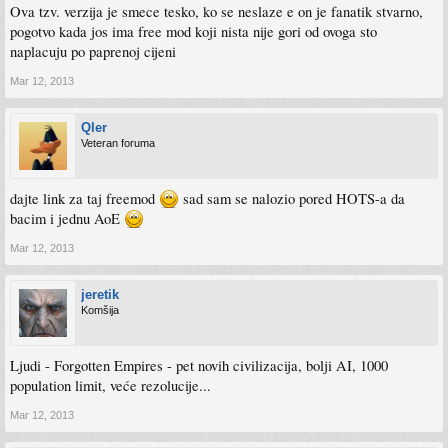
Ova tzv. verzija je smece tesko, ko se neslaze e on je fanatik stvarno,
pogotvo kada jos ima free mod koji nista nije gori od ovoga sto
naplacuju po paprenoj cijeni
Mar 12, 2013
Qler
Veteran foruma
dajte link za taj freemod
sad sam se nalozio pored HOTS-a da
bacim i jednu AoE
Mar 12, 2013
jeretik
Komšija
Ljudi - Forgotten Empires - pet novih civilizacija, bolji AI, 1000
population limit, veće rezolucije...
Mar 12, 2013