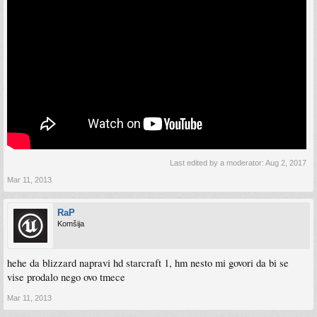
Last edited by a moderator:
Aug 2, 2017
Mar 11, 2013
RaP
Komšija
hehe da blizzard napravi hd starcraft 1, hm nesto mi govori da bi se
vise prodalo nego ovo tmece
Mar 11, 2013