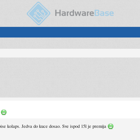
l
pise kolaps. Jedva do kuce dosao. Sve ispod 15l je premija