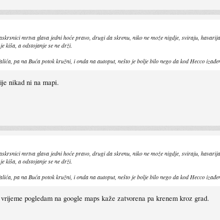
 raskrsnici mrtva glava jedni hoće pravo, drugi da skrenu, niko ne može nigdje, sviraju, havari
 kiša, a odstojanje se ne drži.
ića, pa na Buća potok kružni, i onda na autoput, nešto je bolje bilo nego da kod Hecco izađ
cije nikad ni na mapi.
 raskrsnici mrtva glava jedni hoće pravo, drugi da skrenu, niko ne može nigdje, sviraju, havari
 kiša, a odstojanje se ne drži.
ića, pa na Buća potok kružni, i onda na autoput, nešto je bolje bilo nego da kod Hecco izađ
je vrijeme pogledam na google maps kaže zatvorena pa krenem kroz grad.