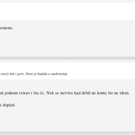
vremena.
a može biti i gore. Puno je budala u saobraćaju.
i jednom svirao i šta će. Nek se nervira kad debil ne konta što ne idem.
i doplati