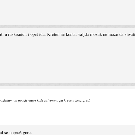
ati u raskrsnici, i opet idu. Kreten ne konta, valjda mozak ne može da shvat
e pogledam na google maps kaže zatvorena pa krenem kroz grad.
kad se popneš gore.