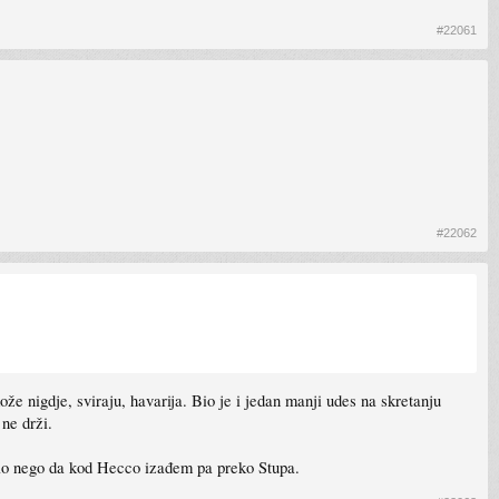
#22061
#22062
že nigdje, sviraju, havarija. Bio je i jedan manji udes na skretanju
ne drži.
ilo nego da kod Hecco izađem pa preko Stupa.