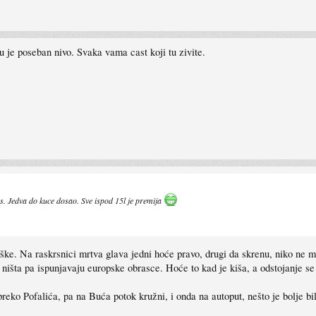
 je poseban nivo. Svaka vama cast koji tu zivite.
ps. Jedva do kuce dosao. Sve ispod 15l je premija
eške. Na raskrsnici mrtva glava jedni hoće pravo, drugi da skrenu, niko ne mo
išta pa ispunjavaju europske obrasce. Hoće to kad je kiša, a odstojanje se 
eko Pofalića, pa na Buća potok kružni, i onda na autoput, nešto je bolje b