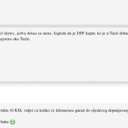
l skytec, jedva došao sa mora. Izgleda da je DPF kaput, ko je u Tuzli doba
jstora oko Tuzle.
idim 10 KM, vidjet cu koliko će kilometara gurati do sljedećeg dopunjavan
a buku
.