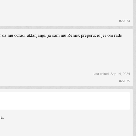
#22074
r da mu odradi uklanjanje, ja sam mu Remex preporucio jer oni rade
Last edited:
Sep 14, 2024
#22075
ja.