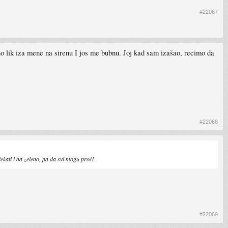
#22067
o lik iza mene na sirenu I jos me bubnu. Joj kad sam izašao, recimo da
#22068
ekati i na zeleno, pa da svi mogu proći.
#22069