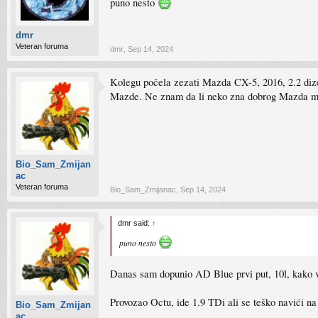
puno nesto
dmr
Veteran foruma
dmr
,
Sep 14, 2024
Kolegu počela zezati Mazda CX-5, 2016, 2.2 dize
Mazde. Ne znam da li neko zna dobrog Mazda ma
Bio_Sam_Zmijan
ac
Veteran foruma
Bio_Sam_Zmijanac
,
Sep 14, 2024
dmr said:
↑
puno nesto
Danas sam dopunio AD Blue prvi put, 10l, kako v
Provozao Octu, ide 1.9 TDi ali se teško navići n
Bio_Sam_Zmijan
ac