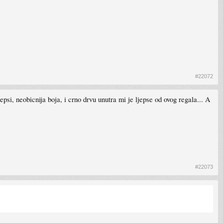
#22072
i, neobicnija boja, i crno drvu unutra mi je ljepse od ovog regala... A
#22073