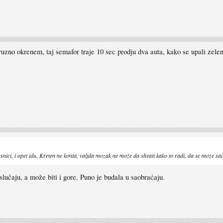
uzno okrenem, taj semafor traje 10 sec prodju dva auta, kako se upali zelen
rsnici, i opet idu. Kreten ne konta, valjda mozak ne može da shvati kako to radi, da se moze sač
slučaju, a može biti i gore. Puno je budala u saobraćaju.