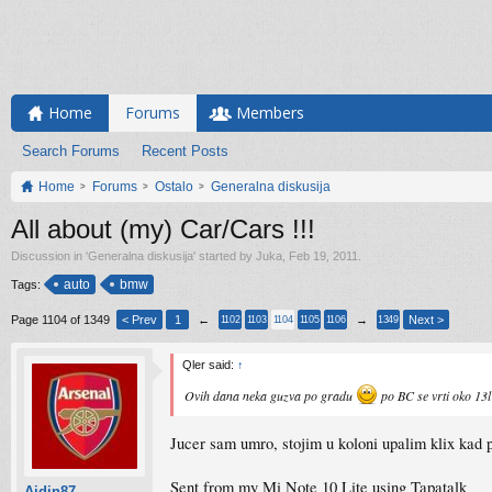
Home
Forums
Members
Search Forums
Recent Posts
Home
Forums
Ostalo
Generalna diskusija
All about (my) Car/Cars !!!
Discussion in '
Generalna diskusija
' started by
Juka
,
Feb 19, 2011
.
auto
bmw
Tags:
Page 1104 of 1349
< Prev
1
←
→
Next >
1102
1103
1104
1105
1106
1349
Qler said:
↑
Ovih dana neka guzva po gradu
po BC se vrti oko 13
Jucer sam umro, stojim u koloni upalim klix kad 
Sent from my Mi Note 10 Lite using Tapatalk
Ajdin87