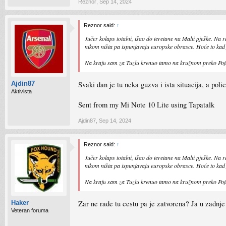
Reznor
,
Sep 14, 2024
Reznor said:
↑
Jučer kolaps totalni, išao do teretane na Malti pješke. Na
nikom ništa pa ispunjavaju europske obrasce. Hoće to kad je
Na kraju sam za Tuzlu krenuo tamo na kružnom preko Pofal
Svaki dan je tu neka guzva i ista situacija, a poli
Ajdin87
Aktivista
Sent from my Mi Note 10 Lite using Tapatalk
Ajdin87
,
Sep 14, 2024
Reznor said:
↑
Jučer kolaps totalni, išao do teretane na Malti pješke. Na
nikom ništa pa ispunjavaju europske obrasce. Hoće to kad je
Na kraju sam za Tuzlu krenuo tamo na kružnom preko Pofal
Zar ne rade tu cestu pa je zatvorena? Ja u zadn
Haker
Veteran foruma