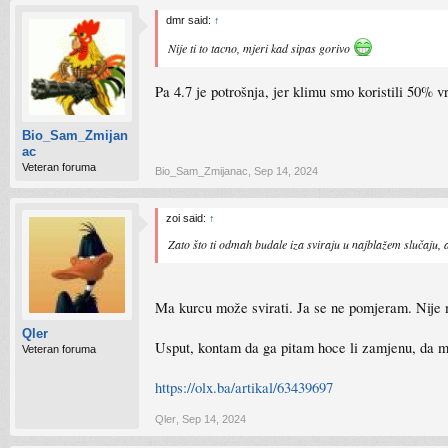
dmr said:
↑
Nije ti to tacno, mjeri kad sipas gorivo
Pa 4.7 je potrošnja, jer klimu smo koristili 50% 
Bio_Sam_Zmijan
ac
Veteran foruma
Bio_Sam_Zmijanac
,
Sep 14, 2024
zoi said:
↑
Zato što ti odmah budale iza sviraju u najblažem slučaju, 
Ma kurcu može svirati. Ja se ne pomjeram. Nije m
Qler
Usput, kontam da ga pitam hoce li zamjenu, da m
Veteran foruma
https://olx.ba/artikal/63439697
Qler
,
Sep 14, 2024