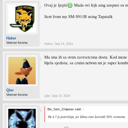
Ovaj je ljepši
Mada ovi fejk amg auspusi su mi f
Sent from my SM-S911B using Tapatalk
Haker
Veteran foruma
Haker
,
Sep 14, 2024
Ma ima ih sa ovim zavrsetcima dosta. Kod mene su
bijela sjedista, sa crnim nebom mi je super kombi
Qler
Veteran foruma
Qler
,
Sep 14, 2024
Bio_Sam_Zmijanac said:
↑
Pa 4.7 je potrošnja, jer klimu smo koristili 50% vremena.