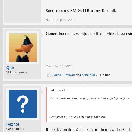
Sent from my SM-S911B using Tapatalk
Haker
,
Sep 14, 2024
Generalno me nerviraju debili koji vide da ce ost
Qler
,
Sep 14, 2024
Qler
Veteran foruma
Ajdin87
,
Pelikan
and
aNaToMiC !
like this.
Haker said:
↑
Zar ne rade tu cestu pa je zatvorena? Ja u zadnje vrijem
Sent from my SM-S911B using Tapatalk
Reznor
Rade, ide malo lošija cesta, ali ima novi kružni 
Overclocker