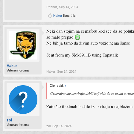
Reznor
,
Sep 14, 2024
Haker
likes this.
Neki dan stojim na semaforu kod scc da se polukr
se malo prepao
Ne bih ja tamo da živim auto vozio nema šanse
Sent from my SM-S911B using Tapatalk
Haker
Veteran foruma
Haker
,
Sep 14, 2024
Qler said:
↑
Generalno me nerviraju debili koji vide da ce ostati u rask
Zato što ti odmah budale iza sviraju u najblažem 
zoi
Veteran foruma
zoi
,
Sep 14, 2024