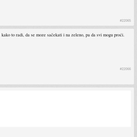
#22065
i kako to radi, da se moze sačekati i na zeleno, pa da svi mogu proći.
#22066