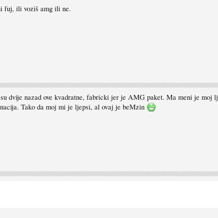
uj, ili voziš amg ili ne.
 dvije nazad ove kvadratne, fabricki jer je AMG paket. Ma meni je moj ljeps
nacija. Tako da moj mi je ljepsi, al ovaj je beMzin