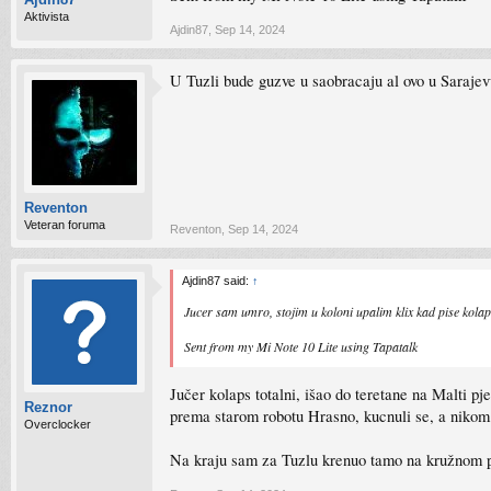
Aktivista
Ajdin87
,
Sep 14, 2024
U Tuzli bude guzve u saobracaju al ovo u Sarajevu
Reventon
Veteran foruma
Reventon
,
Sep 14, 2024
Ajdin87 said:
↑
Jucer sam umro, stojim u koloni upalim klix kad pise kola
Sent from my Mi Note 10 Lite using Tapatalk
Jučer kolaps totalni, išao do teretane na Malti pj
Reznor
prema starom robotu Hrasno, kucnuli se, a nikom n
Overclocker
Na kraju sam za Tuzlu krenuo tamo na kružnom pr