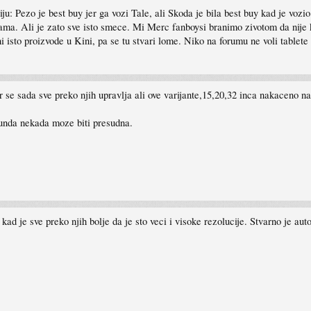
u: Pezo je best buy jer ga vozi Tale, ali Skoda je bila best buy kad je vozio
enama. Ali je zato sve isto smece. Mi Merc fanboysi branimo zivotom da nije
 isto proizvode u Kini, pa se tu stvari lome. Niko na forumu ne voli tablete
se sada sve preko njih upravlja ali ove varijante,15,20,32 inca nakaceno na 
ekunda nekada moze biti presudna.
i kad je sve preko njih bolje da je sto veci i visoke rezolucije. Stvarno je au