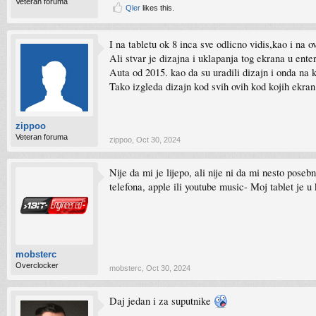
Veteran foruma
Qler
likes this.
I na tabletu ok 8 inca sve odlicno vidis,kao i na 
Ali stvar je dizajna i uklapanja tog ekrana u enter
Auta od 2015. kao da su uradili dizajn i onda na k
Tako izgleda dizajn kod svih ovih kod kojih ekran 
zippoo
Veteran foruma
zippoo
,
Oct 30, 2024
Nije da mi je lijepo, ali nije ni da mi nesto pos
telefona, apple ili youtube music- Moj tablet je 
mobsterc
Overclocker
mobsterc
,
Oct 30, 2024
Daj jedan i za suputnike