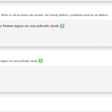
a. Tačno se vidi na kojem smo forumu. Od console fanboys s godinama došli na car fanboys.
na forumu napast sto sam pohvalio skodu
u napast sto sam pohvalio skodu