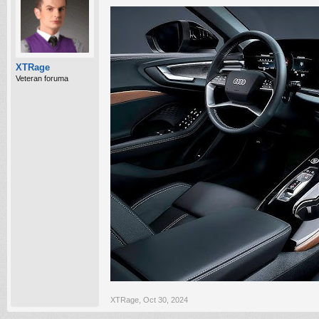
XTRage
Veteran foruma
XTRage
,
Oct 30, 2024