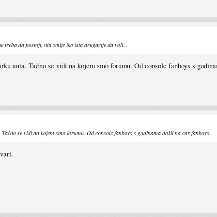
treba da postoji, niti smije iko ista drugacije da voli...
arku auta. Tačno se vidi na kojem smo forumu. Od console fanboys s godina
a. Tačno se vidi na kojem smo forumu. Od console fanboys s godinama došli na car fanboys.
vari.