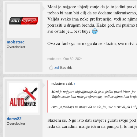
Meni je najgore ubjedjivanje da je to jedini pravi 
trebao bi nam biti cilj da se dodatno informisem
Valjda svako ima neke preferencije, vodi se njima
potraziti u drugom brendu. Kako god, mi pusimo fo
sve ostalo je...best buy?
mobsterc
Ovo za fanboys ne mogu da se slozim, sve mrtvi d
Overclocker
mobsterc
,
Oct 30, 2024
zoi
likes this.
mobsterc said:
↑
Meni je najgore ubjedjivanje da je to jedini pravi izbor, jer 
Valjda svako ima neke preferencije, vodi se njima i na kraju
Ovo za fanboys ne mogu da se slozim, sve mrtvi dizeli i 3l
dams82
Slažem se. Nije isto dati savjet i gurati svoje p
Overclocker
leđa da zaradim, manje idem na pumpu (i to mi je 