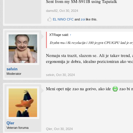
Sent from my SM-S911B using Tapatalk
dams82
,
Oct 30, 2024
EL NINO CFC
and
zoi
like this.
XTRage said:
↑
Dzaba mu i 8k rezolucija i 100 jezgra CPU/GPU kad je ergon
Nemaju sta trazit, slazem se. Ali je takav trend, 
ergonomija je dobra, idealno pozicioniran ako ve
selvin
Moderator
selvin
,
Oct 30, 2024
Meni opet nije zao na gorivo, ako ide
zao bi m
Qler
Veteran foruma
Qler
,
Oct 30, 2024