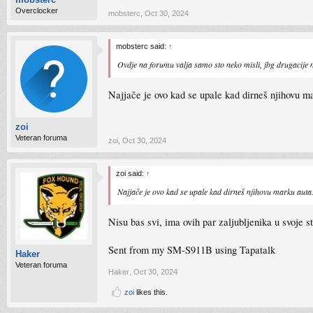
Overclocker
mobsterc
,
Oct 30, 2024
mobsterc said:
↑
Ovdje na forumu valja samo sto neko misli, jbg drugacije ne 
Najjače je ovo kad se upale kad dirneš njihovu m
zoi
Veteran foruma
zoi
,
Oct 30, 2024
zoi said:
↑
Najjače je ovo kad se upale kad dirneš njihovu marku aut
Nisu bas svi, ima ovih par zaljubljenika u svoje st
Sent from my SM-S911B using Tapatalk
Haker
Veteran foruma
Haker
,
Oct 30, 2024
zoi
likes this.