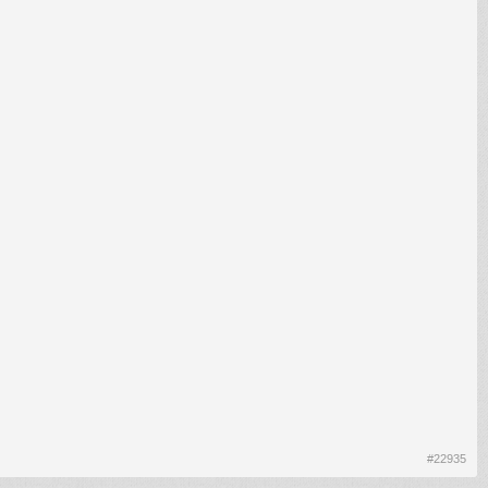
#22935