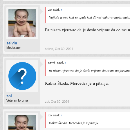
zoi said:
↑
Najjače je ovo kad se upale kad dirneš njihovu marku aut
Pa nisam vjerovao da je doslo vrijeme da ce me 
selvin
Moderator
selvin
,
Oct 30, 2024
selvin said:
↑
Pa nisam vjerovao da je doslo vrijeme da ce me na forum
Kakva Škoda, Mercedes je u pitanju.
zoi
Veteran foruma
zoi
,
Oct 30, 2024
zoi said:
↑
Kakva Škoda, Mercedes je u pitanju.