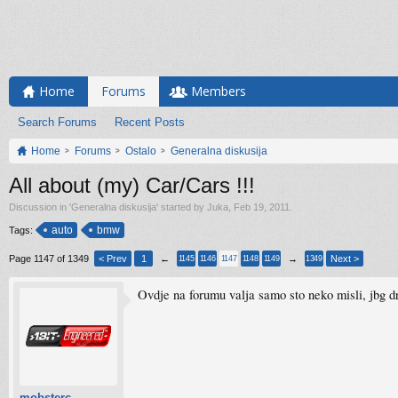
Home
Forums
Members
Search Forums
Recent Posts
Home
Forums
Ostalo
Generalna diskusija
All about (my) Car/Cars !!!
Discussion in '
Generalna diskusija
' started by
Juka
,
Feb 19, 2011
.
auto
bmw
Tags:
Page 1147 of 1349
< Prev
1
←
→
Next >
1145
1146
1147
1148
1149
1349
Ovdje na forumu valja samo sto neko misli, jbg drug
mobsterc