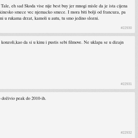
 Tale, eh sad Skoda vise nije best buy jer mnogi misle da je ista cijena
 kinesko smece vec njemacko smece. I mora biti bolji od francuza, pa
 ni u rukama drzat, kamoli u autu, tu smo jedino slozni.
#22930
konzoli,kao da si u kinu i pustis sebi filmove. Ne uklapa se u dizajn
#22931
to doživio peak do 2010-ih.
#22932