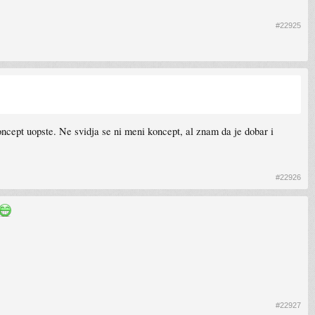
#22925
 koncept uopste. Ne svidja se ni meni koncept, al znam da je dobar i
#22926
#22927