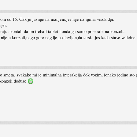
ovom od 15. Cak je jasnije na manjem,jer nije na njima visok dpi.
ijer.
raju skontali da im treba i tablet i onda ga samo priserafe na konzolu.
nije u konzoli,nego gore negdje postavljen,da strsi...jos kada stave velicine
ebno smeta, svakako mi je minimalna interakcija dok vozim, ionako jedino sto
u konzoli doduse