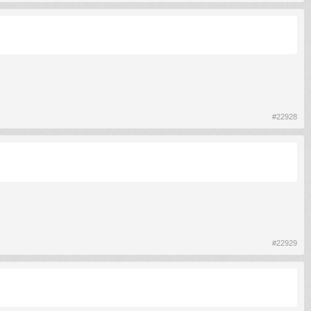
#22928
#22929