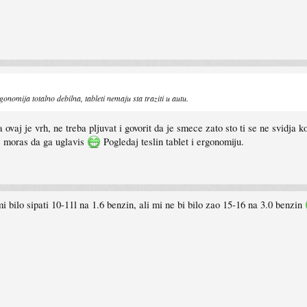
omija totalno debilna, tableti nemaju sta traziti u autu.
a ovaj je vrh, ne treba pljuvat i govorit da je smece zato sto ti se ne svidja
c moras da ga uglavis
Pogledaj teslin tablet i ergonomiju.
i bilo sipati 10-11l na 1.6 benzin, ali mi ne bi bilo zao 15-16 na 3.0 benzin