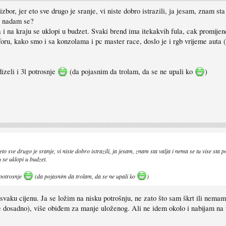
izbor, jer eto sve drugo je sranje, vi niste dobro istrazili, ja jesam, znam sta
o, nadam se?
 i na kraju se uklopi u budzet. Svaki brend ima itekakvih fula, cak promijen
ru, kako smo i sa konzolama i pc master race, doslo je i rgb vrijeme auta (
izeli i 3l potrosnje
(da pojasnim da trolam, da se ne upali ko
)
eto sve drugo je sranje, vi niste dobro istrazili, ja jesam, znam sta valja i nema se tu vise sta p
 se uklopi u budzet.
 potrosnje
(da pojasnim da trolam, da se ne upali ko
)
od svaku cijenu. Ja se ložim na nisku potrošnju, ne zato što sam škrt ili ne
dosadno), više obiđem za manje uloženog. Ali ne idem okolo i nabijam na no