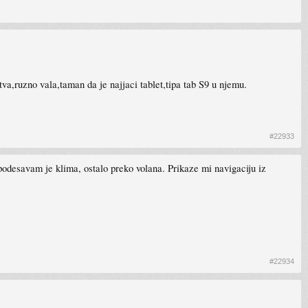
 tva,ruzno vala,taman da je najjaci tablet,tipa tab S9 u njemu.
#22933
 podesavam je klima, ostalo preko volana. Prikaze mi navigaciju iz
#22934