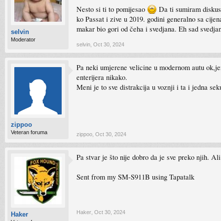
Nesto si ti to pomijesao
Da ti sumiram diskusij
ko Passat i zive u 2019. godini generalno sa cij
makar bio gori od čeha i svedjana. Eh sad svedjani
selvin
Moderator
selvin
,
Oct 30, 2024
Pa neki umjerene velicine u modernom autu ok,jer 
enterijera nikako.
Meni je to sve distrakcija u voznji i ta i jedna s
zippoo
Veteran foruma
zippoo
,
Oct 30, 2024
Pa stvar je što nije dobro da je sve preko njih. Al
Sent from my SM-S911B using Tapatalk
Haker
,
Oct 30, 2024
Haker