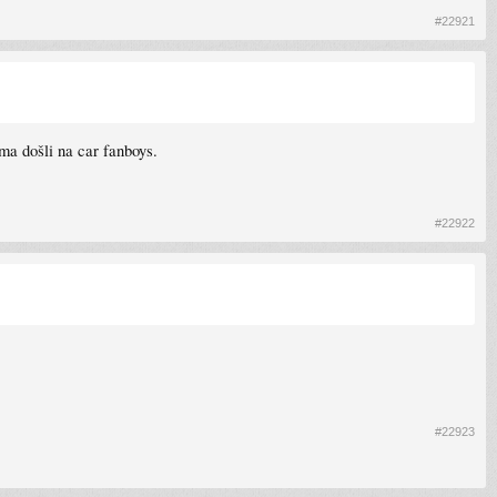
#22921
ma došli na car fanboys.
#22922
#22923