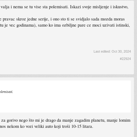
 valja i nema se tu vise sta polemisati. Iskazi svoje misljenje i iskustvo,
e pravac skroz jedne serije, i ono sto ti se svidjalo sada mozda moras
tu je vec godinama), samo ko ima ozbiljne pare ce moci uzivati istinski,
Last edited:
Oct 30, 2024
#22924
olemisati.
mam za gorivo nego što mi je drago da manje zagadim planetu, manje lomim
s nekom ko vozi veliki auto koji troši 10-15 litara.