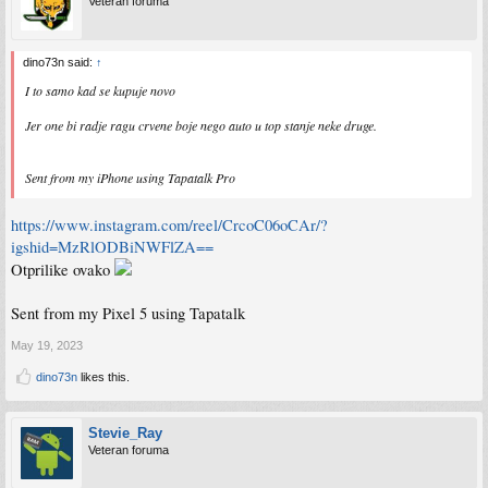
Veteran foruma
dino73n said:
↑
I to samo kad se kupuje novo
Jer one bi radje ragu crvene boje nego auto u top stanje neke druge.
Sent from my iPhone using Tapatalk Pro
https://www.instagram.com/reel/CrcoC06oCAr/?
igshid=MzRlODBiNWFlZA==
Otprilike ovako
Sent from my Pixel 5 using Tapatalk
May 19, 2023
dino73n
likes this.
Stevie_Ray
Veteran foruma