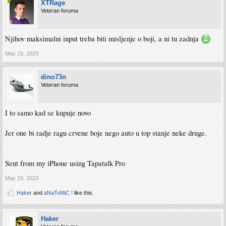
XTRage
Veteran foruma
Njihov maksimalni input treba biti misljenje o boji, a ni tu zadnja
May 19, 2023
dino73n
Veteran foruma
I to samo kad se kupuje novo
Jer one bi radje ragu crvene boje nego auto u top stanje neke druge.
Sent from my iPhone using Tapatalk Pro
May 19, 2023
Haker
and
aNaToMiC !
like this.
Haker