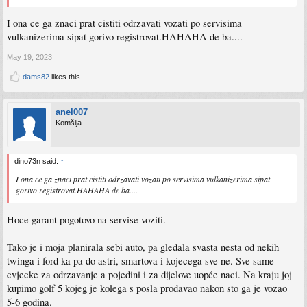
I ona ce ga znaci prat cistiti odrzavati vozati po servisima
vulkanizerima sipat gorivo registrovat.HAHAHA de ba....
May 19, 2023
dams82
likes this.
anel007
Komšija
dino73n said:
↑
I ona ce ga znaci prat cistiti odrzavati vozati po servisima vulkanizerima sipat
gorivo registrovat.HAHAHA de ba....
Hoce garant pogotovo na servise voziti.
Tako je i moja planirala sebi auto, pa gledala svasta nesta od nekih
twinga i ford ka pa do astri, smartova i kojecega sve ne. Sve same
cvjecke za odrzavanje a pojedini i za dijelove uopće naci. Na kraju joj
kupimo golf 5 kojeg je kolega s posla prodavao nakon sto ga je vozao
5-6 godina.