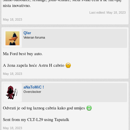
nista inovativno.
Last edited:
May 18, 2023
May 18, 2023
Qler
Veteran foruma
Ma Ford best buy auto.
A žena zapela hoće Astru H cabrio
May 18, 2023
aNaToMiC !
Overclocker
Odvrati je od tog laznog cabria kako god umijes
Sent from my CLT-L29 using Tapatalk
May 18, 2023