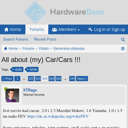
Home
Forums
Members
Log in or Sign up
Search Forums
Recent Posts
Home
Forums
Ostalo
Generalna diskusija
All about (my) Car/Cars !!!
auto
bmw
Tags:
< Prev
1
←
922
923
924
925
926
→
Next >
1349
XTRage
Veteran foruma
Jest razvio kad cucne, 2.0 i 2.3 Mazdini blokovi, 1.6 Yamaha, 1.0 i 1.5
im radio FEV
https://de.m.wikipedia.org/wiki/FEV
Samo outsource, rebadge, joint-venture, stedi svaki cent a ne razvijaj