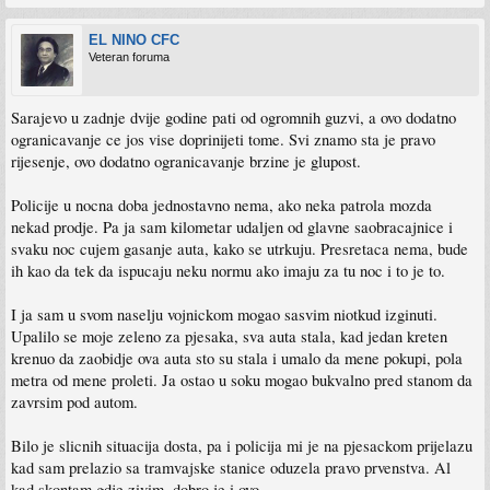
EL NINO CFC
Veteran foruma
Sarajevo u zadnje dvije godine pati od ogromnih guzvi, a ovo dodatno
ogranicavanje ce jos vise doprinijeti tome. Svi znamo sta je pravo
rijesenje, ovo dodatno ogranicavanje brzine je glupost.
Policije u nocna doba jednostavno nema, ako neka patrola mozda
nekad prodje. Pa ja sam kilometar udaljen od glavne saobracajnice i
svaku noc cujem gasanje auta, kako se utrkuju. Presretaca nema, bude
ih kao da tek da ispucaju neku normu ako imaju za tu noc i to je to.
I ja sam u svom naselju vojnickom mogao sasvim niotkud izginuti.
Upalilo se moje zeleno za pjesaka, sva auta stala, kad jedan kreten
krenuo da zaobidje ova auta sto su stala i umalo da mene pokupi, pola
metra od mene proleti. Ja ostao u soku mogao bukvalno pred stanom da
zavrsim pod autom.
Bilo je slicnih situacija dosta, pa i policija mi je na pjesackom prijelazu
kad sam prelazio sa tramvajske stanice oduzela pravo prvenstva. Al
kad skontam gdje zivim, dobro je i ovo.