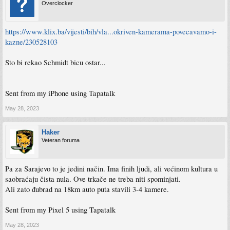
Overclocker
https://www.klix.ba/vijesti/bih/vla...okriven-kamerama-povecavamo-i-
kazne/230528103
Sto bi rekao Schmidt bicu ostar...
Sent from my iPhone using Tapatalk
May 28, 2023
Haker
Veteran foruma
Pa za Sarajevo to je jedini način. Ima finih ljudi, ali većinom kultura u
saobraćaju čista nula. Ove trkače ne treba niti spominjati.
Ali zato đubrad na 18km auto puta stavili 3-4 kamere.
Sent from my Pixel 5 using Tapatalk
May 28, 2023