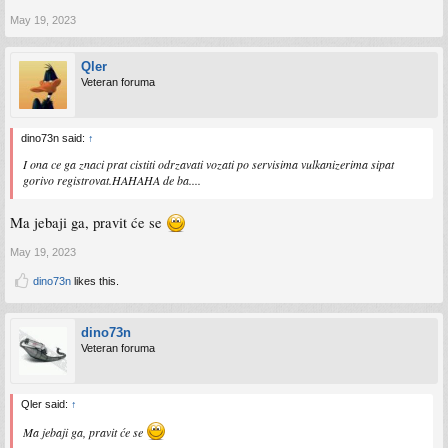
May 19, 2023
Qler
Veteran foruma
dino73n said:
↑
I ona ce ga znaci prat cistiti odrzavati vozati po servisima vulkanizerima sipat
gorivo registrovat.HAHAHA de ba....
Ma jebaji ga, pravit će se
May 19, 2023
dino73n
likes this.
dino73n
Veteran foruma
Qler said:
↑
Ma jebaji ga, pravit će se