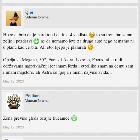
Qler
Veteran foruma
Hoce cabrio da je hard top i da ima 4 sjedista
to su trenutno samo
zelje i pozdravi
ne da nemamo love za drugo auto nego nemamo ni
u planu kad će biti. Ali eto, lijepo je planirati
Opcija su Megane, 307, Focus i Astra. Iskreno, Focus mi je radi
održavanja najprivlačniji jer imam forda i otprilike znam na čemu sam
i imam majstore, ali Astra se njoj a i meni, najviše sviđa...
May 19, 2023
Pelikan
Veteran foruma
Zena previse gleda ocajne kucanice
May 19, 2023