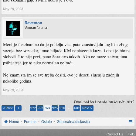
May 29, 2023
Reventon
Veteran foruma
Meni je fascinantno da je policija vise puta zaustavljala tog lika zbog
voznje bez vozacke, imao hiljade KM neplacenih kazni i opet je bio na
slobodi. I to nije prvi, puno Sarajevo takvih. Ako ne moze zatvor, ima
psihijatrija jer to niko normalan ne radi.
Ne znam sta im se sve treba desiti, ovo je deseti slucaj u zadnjih
nekoliko godina.
May 29, 2023
(You must log in or sign up to reply here.)
< Prev
1
←
922
923
924
925
926
→
Next >
1349
Home
Forums
Ostalo
Generalna diskusija
Contact Us
Help