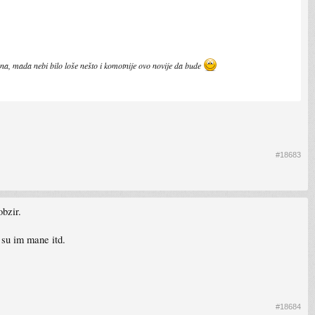
dana, mada nebi bilo loše nešto i komotnije ovo novije da bude
#18683
bzir.
 su im mane itd.
#18684