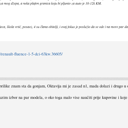
a mog džepa, a neka plafon granica koju bi pljunio za auto je 10-12k KM.
ca, škola vrtić, posao), 4 su člana obitelji, i ovaj fokus je poslužio da se ode i na more par 
/renault-fluence-1-5-dci-63kw.36605/
rilike znam sta da gonjam, Oktavija mi je zasad n1, mada dolazi i drugo u o
zim izbor na par modela, o oko toga malo vise naučiti prije kupovine i koje