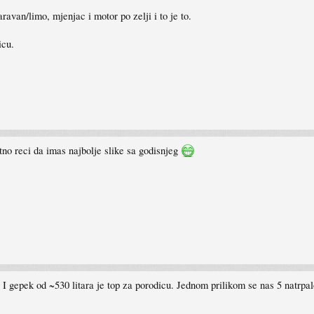
avan/limo, mjenjac i motor po zelji i to je to.
icu.
tno reci da imas najbolje slike sa godisnjeg
I gepek od ~530 litara je top za porodicu. Jednom prilikom se nas 5 natrpal