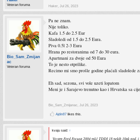
Veteran foruma
Haker
,
Jul 26, 2023
Pa ne znam.
Nije toliko.
Kafa 1.5 do 2.5 Eur
Sladoledi od 1.5 do 2.5 Eura.
Piva 0.5l 2-3 Eura
Hrana po restoranima od 7 do 30 eura.
Bio_Sam_Zmijan
Apartmani za dvoje od 50 Eura
ac
To je nesto otprilike.
Veteran foruma
Recimo mi smo prošle godine plaćali sladolede 
Eh sad, sezona, svi vole uzeti lopatom
Meni je i Sarajevo trenutno kao i Hrvatska sa ci
Bio_Sam_Zmijanac
,
Jul 26, 2023
Ajdin87
likes this.
kvaju said:
↑
Vozam Ford Focusa 2004 mk1 TDDI 18 nekih 10ak god, i zad