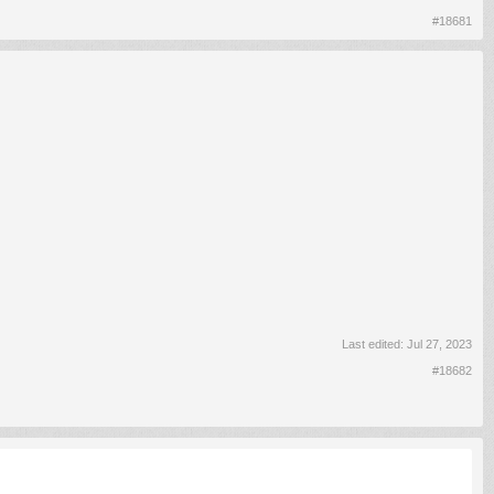
#18681
Last edited:
Jul 27, 2023
#18682