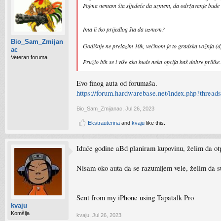
Pojma nemam šta sljedeće da uzmem, da održavanje bude z
Ima li tko prijedlog šta da uzmem?
Bio_Sam_Zmijan
Godišnje ne prelazim 10k, većinom je to gradska vožnja (dje
ac
Veteran foruma
Pružio bih se i više ako bude neka opcija baš dobre prilike.
Evo finog auta od forumaša.
https://forum.hardwarebase.net/index.php?threads
Bio_Sam_Zmijanac
,
Jul 26, 2023
Ekstrauterina
and
kvaju
like this.
Iduće godine aBd planiram kupovinu, želim da otp
Nisam oko auta da se razumijem vele, želim da su
Sent from my iPhone using Tapatalk Pro
kvaju
Komšija
kvaju
,
Jul 26, 2023