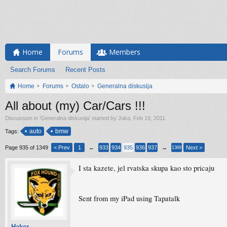
Home
Forums
Members
Search Forums
Recent Posts
Home
Forums
Ostalo
Generalna diskusija
All about (my) Car/Cars !!!
Discussion in '
Generalna diskusija
' started by
Juka
,
Feb 19, 2011
.
auto
bmw
Tags:
Page 935 of 1349
< Prev
1
←
933
934
935
936
937
→
Next >
1349
I sta kazete, jel rvatska skupa kao sto pricaju
Sent from my iPad using Tapatalk
Haker