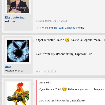
Ekstrauterina
Ekstrauterina
,
Jul 27, 2023
Aktivista
kvaju
and
Bio_Sam_Zmijanac
like this.
Opet Korcula Tale?
Kakve su cijene mesa u
Sent from my iPhone using Tapatalk Pro
dmr
Veteran foruma
dmr
,
Jul 27, 2023
dmr said:
↑
Opet Korcula Tale?
Kakve su cijene mesa u konzumu
Sent from my iPhone using Tapatalk Pro