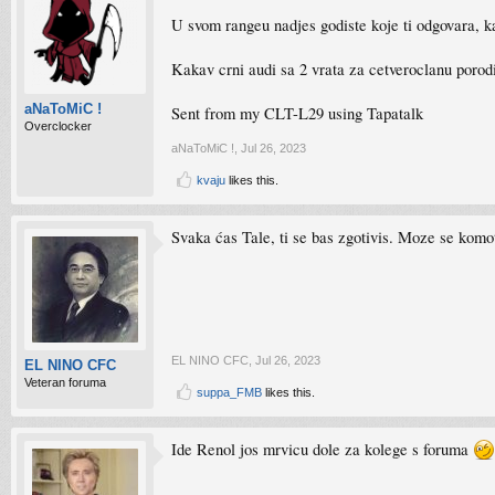
U svom rangeu nadjes godiste koje ti odgovara, kar
Kakav crni audi sa 2 vrata za cetveroclanu porod
aNaToMiC !
Sent from my CLT-L29 using Tapatalk
Overclocker
aNaToMiC !
,
Jul 26, 2023
kvaju
likes this.
Svaka ćas Tale, ti se bas zgotivis. Moze se komo
EL NINO CFC
,
Jul 26, 2023
EL NINO CFC
Veteran foruma
suppa_FMB
likes this.
Ide Renol jos mrvicu dole za kolege s foruma