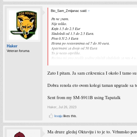
Bio_Sam_Zmijanac said:
↑
Pa ne znam.
Nije toliko.
Kafa 1.5 do 2.5 Eur
Sladoledi od 1.5 do 2.5 Eura.
Piva 0.5l 2-3 Eura
Hrana po restoranima od 7 do 30 eura.
Haker
Apartmani za dvoje od 50 Eura
Veteran foruma
To je nesto otprilike.
Recimo mi smo prošle godine plaćali sladolede za nas 4
Eh sad, sezona, svi vole uzeti lopatom
Zato I pitam. Ja sam crikvenica I okolo I tamo s
Meni je i Sarajevo trenutno kao i Hrvatska sa cijenama.
Dobra renola eto ovom kolegi taman upgrade sa t
Sent from my SM-S911B using Tapatalk
Haker
,
Jul 26, 2023
kvaju
likes this.
Ma druze gledaj Oktaviju i to je to. Vrhunsko por