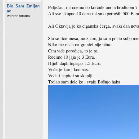
Bio_Sam_Zmijan
Pelješac, mi odemo do korčule onom brodicom 7.
ac
Ali sve ukupno 10 dana mi smo potrošili 500 Eura
Veteran foruma
Ali Oktavija je ko ciganska čerga, svaki dan nova
Sto se tice mesa, ne znam, ja sam ponio suho me
Niko me nista na granici nije pitao.
Cim vide porodica, to je to.
Recimo 10 jaja je 3 Eura.
Hljeb dupli tepsijas 1.5 Euro.
Voće je kao i kod nas.
Voda i napitci su skuplji.
Trolao sam dole ko i svaki Bošnjo haha