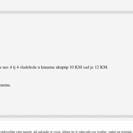
za nas 4 tj 4 sladoleda u kunama ukupnp 10 KM sad je 12 KM.
jenama.
ovoljan sam autom, ali odradio je svoje, klima mi je otkazala ove godine, vakat ga mjenjat.