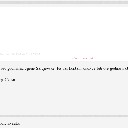
 u kunama 10 KM sad je 12 KM.
Click to expand...
u već godinama cijene Sarajevske. Pa bas kontam kako ce biti ove godine s 
og fokusa
odicno auto.