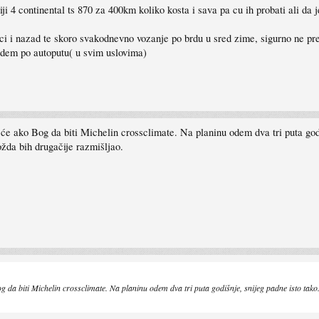
iji 4 continental ts 870 za 400km koliko kosta i sava pa cu ih probati ali da 
asnici i nazad te skoro svakodnevno vozanje po brdu u sred zime, sigurno ne
idem po autoputu( u svim uslovima)
će ako Bog da biti Michelin crossclimate. Na planinu odem dva tri puta godi
žda bih drugačije razmišljao.
g da biti Michelin crossclimate. Na planinu odem dva tri puta godišnje, snijeg padne isto tak