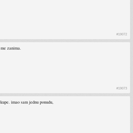
#19072
to me zanima.
#19073
eskupe. imao sam jednu ponudu,