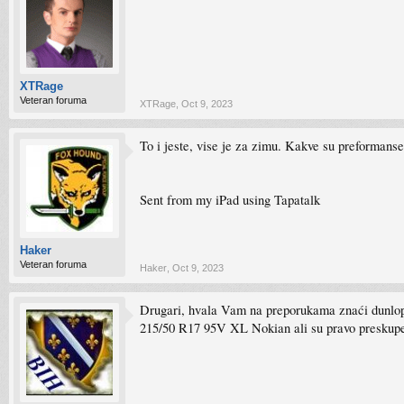
XTRage
Veteran foruma
XTRage
,
Oct 9, 2023
To i jeste, vise je za zimu. Kakve su preformanse 
Sent from my iPad using Tapatalk
Haker
Veteran foruma
Haker
,
Oct 9, 2023
Drugari, hvala Vam na preporukama znaći dunlop, 
215/50 R17 95V XL Nokian ali su pravo preskup