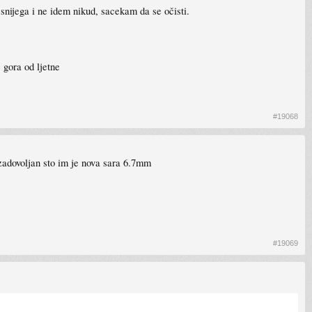
g snijega i ne idem nikud, sacekam da se očisti.
 gora od ljetne
#19068
zadovoljan sto im je nova sara 6.7mm
#19069