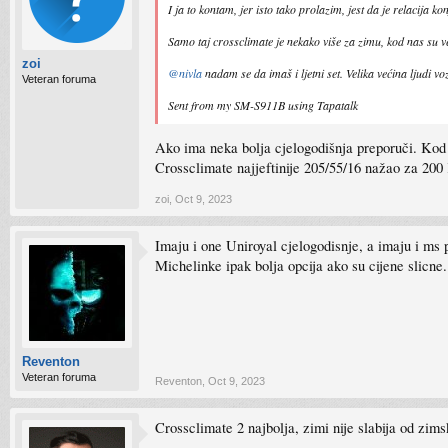
I ja to kontam, jer isto tako prolazim, jest da je relacija k
Samo taj crossclimate je nekako više za zimu, kod nas su ve
zoi
@nivla
nadam se da imaš i ljetni set. Velika većina ljudi v
Veteran foruma
Sent from my SM-S911B using Tapatalk
Ako ima neka bolja cjelogodišnja preporuči. Kod 
Crossclimate najjeftinije 205/55/16 nažao za 20
zoi
,
Oct 9, 2023
Imaju i one Uniroyal cjelogodisnje, a imaju i ms 
Michelinke ipak bolja opcija ako su cijene slicne.
Reventon
Veteran foruma
Reventon
,
Oct 9, 2023
Crossclimate 2 najbolja, zimi nije slabija od zims