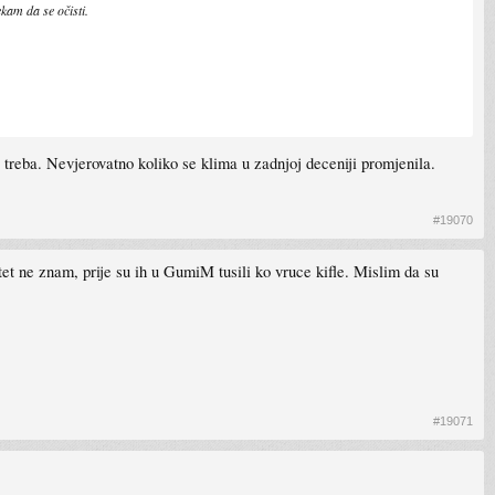
ekam da se očisti.
treba. Nevjerovatno koliko se klima u zadnjoj deceniji promjenila.
#19070
tet ne znam, prije su ih u GumiM tusili ko vruce kifle. Mislim da su
#19071