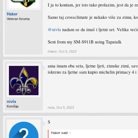
I ja to kontam, jer isto tako prolazim, jest da je 
Haker
Samo taj crossclimate je nekako više za zimu, kod
Veteran foruma
@nivla
nadam se da imaš i ljetni set. Velika veći
Sent from my SM-S911B using Tapatalk
Haker
,
Oct 9, 2023
ama imam oba seta, ljetne ljeti, zimske zimi, sava
iskreno za ljetne sam kupio michelin primacy 4 i
nivla
Komšija
nivla
,
Oct 9, 2023
S
Haker said:
↑