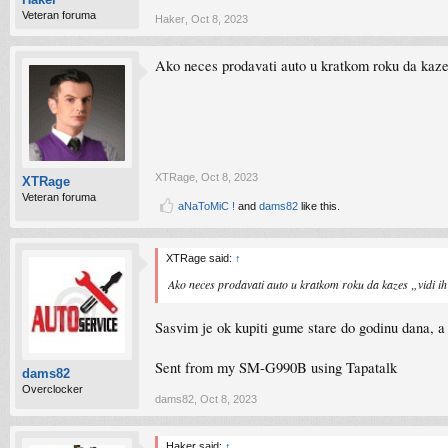
Veteran foruma
Haker
,
Oct 8, 2023
Ako neces prodavati auto u kratkom roku da kazes 
XTRage
,
Oct 8, 2023
XTRage
Veteran foruma
aNaToMiC !
and
dams82
like this.
XTRage said:
↑
Ako neces prodavati auto u kratkom roku da kazes „vidi ih 
Sasvim je ok kupiti gume stare do godinu dana, a 
Sent from my SM-G990B using Tapatalk
dams82
Overclocker
dams82
,
Oct 8, 2023
Haker said:
↑