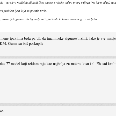
onjic - sarajevo najčešća ali ljudi čiste puteve, svakako nakon prvog snijega i ne idem nikud, sac
ći problem ljeta koja su postala vrela.
ozi savu cijele godine, šta taj može reći zimi kada ta huma postane gora od ljetne
mene ipak ima brda pa bih da imam neke sigurnosti zimi, iako je sve manje 
0 KM. Gume su baš poskupile.
plus 77 model koji reklamiraju kao najbolja za mokro, kisu i sl. Eh sad kvali
ke.