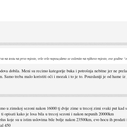
a prva na testu na prvo mjesto, vrlo vrlo nepouzdano se oslonito na njihovo mjesto, ove godine “
odova dobila. Meni su recimo kategorije buka i potrošnja nebitne jer ne pr
. Samo treba malo koristiti oči i mozak i to je to. Pouzdaniji je od hame iz
amo u zimskoj sezoni nakon 16000 tj dvije zime u trecoj zimi svaki put kad s
ti opisati kako je losa bila u trecoj sezoni i nakon nepunih 20000km
 plus koje su u istim uslovima bile bolje nakon 23500km, evo hocu ih prodati
tal 450