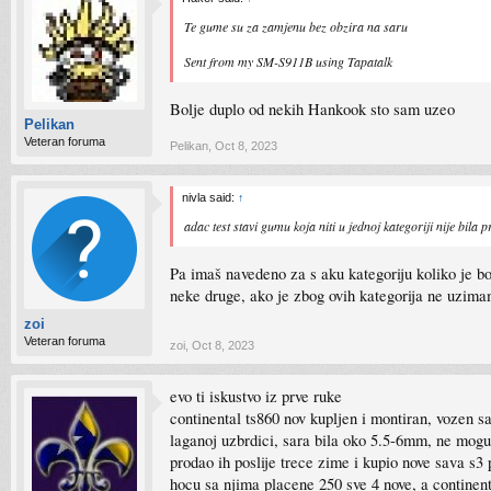
Te gume su za zamjenu bez obzira na saru
Sent from my SM-S911B using Tapatalk
Bolje duplo od nekih Hankook sto sam uzeo
Pelikan
Veteran foruma
Pelikan
,
Oct 8, 2023
nivla said:
↑
adac test stavi gumu koja niti u jednoj kategoriji nije bil
Pa imaš navedeno za s aku kategoriju koliko je b
neke druge, ako je zbog ovih kategorija ne uzimam
zoi
Veteran foruma
zoi
,
Oct 8, 2023
evo ti iskustvo iz prve ruke
continental ts860 nov kupljen i montiran, vozen s
laganoj uzbrdici, sara bila oko 5.5-6mm, ne mogu 
prodao ih poslije trece zime i kupio nove sava s3
hocu sa njima placene 250 sve 4 nove, a continen