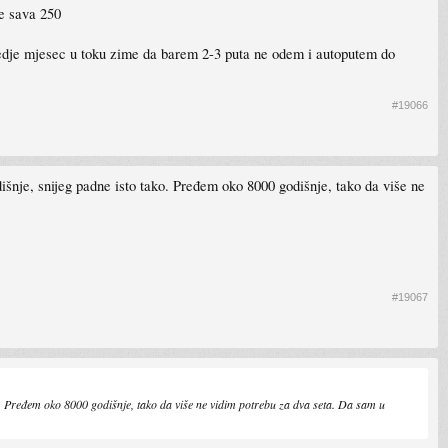
je sava 250
 predje mjesec u toku zime da barem 2-3 puta ne odem i autoputem do
#19066
šnje, snijeg padne isto tako. Pređem oko 8000 godišnje, tako da više ne
#19067
o. Pređem oko 8000 godišnje, tako da više ne vidim potrebu za dva seta. Da sam u