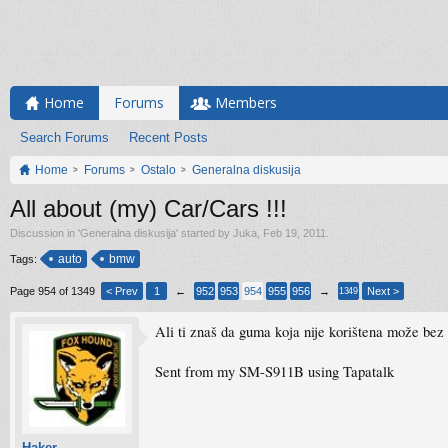
Home
Forums
Members
Search Forums
Recent Posts
Home
Forums
Ostalo
Generalna diskusija
All about (my) Car/Cars !!!
Discussion in '
Generalna diskusija
' started by
Juka
,
Feb 19, 2011
.
auto
bmw
Tags:
Page 954 of 1349
< Prev
1
←
952
953
954
955
956
→
Next >
1349
Ali ti znaš da guma koja nije korištena može bez 
Sent from my SM-S911B using Tapatalk
Haker