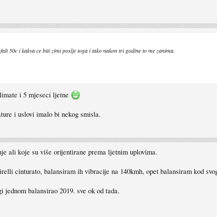
falt 50c i kakva ce biti zimi poslje toga i tako nakon tri godine to me zanima.
limate i 5 mjeseci ljetne
ture i uslovi imalo bi nekog smisla.
je ali koje su više orijentirane prema ljetnim uplovima.
elli cinturato, balansiram ih vibracije na 140kmh, opet balansiram kod svog 
gi jednom balansirao 2019. sve ok od tada.