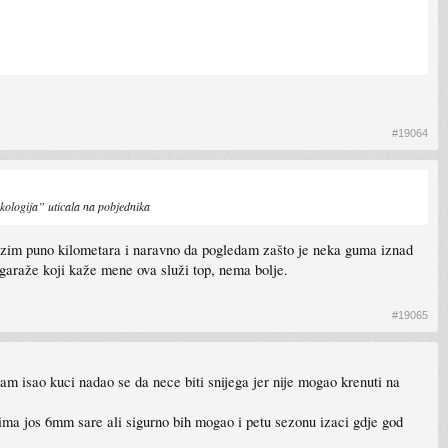
#19064
ekologija” uticala na pobjednika
elazim puno kilometara i naravno da pogledam zašto je neka guma iznad
 garaže koji kaže mene ova služi top, nema bolje.
#19065
am isao kuci nadao se da nece biti snijega jer nije mogao krenuti na
 ima jos 6mm sare ali sigurno bih mogao i petu sezonu izaci gdje god