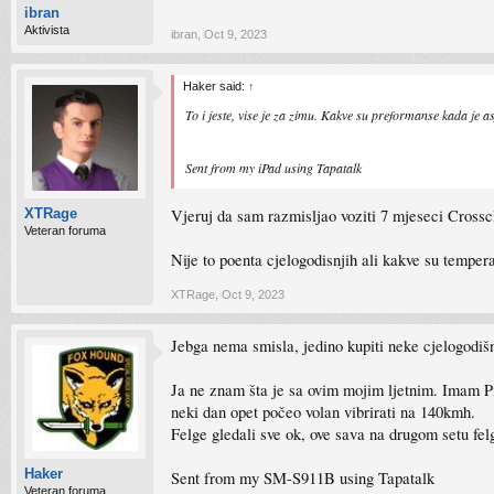
ibran
Aktivista
ibran
,
Oct 9, 2023
Haker said:
↑
To i jeste, vise je za zimu. Kakve su preformanse kada je as
Sent from my iPad using Tapatalk
Vjeruj da sam razmisljao voziti 7 mjeseci Crossc
XTRage
Veteran foruma
Nije to poenta cjelogodisnjih ali kakve su tempera
XTRage
,
Oct 9, 2023
Jebga nema smisla, jedino kupiti neke cjelogodišn
Ja ne znam šta je sa ovim mojim ljetnim. Imam Pir
neki dan opet počeo volan vibrirati na 140kmh.
Felge gledali sve ok, ove sava na drugom setu fel
Haker
Sent from my SM-S911B using Tapatalk
Veteran foruma