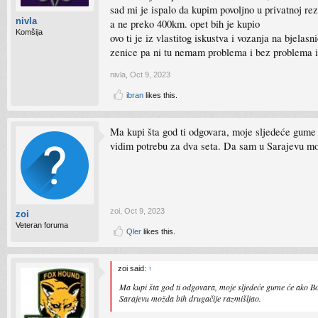
sad mi je ispalo da kupim povoljno u privatnoj rez
nivla
a ne preko 400km. opet bih je kupio
Komšija
ovo ti je iz vlastitog iskustva i vozanja na bjel
zenice pa ni tu nemam problema i bez problema 
nivla
,
Oct 9, 2023
ibran
likes this.
Ma kupi šta god ti odgovara, moje sljedeće gume 
vidim potrebu za dva seta. Da sam u Sarajevu mo
zoi
,
Oct 9, 2023
zoi
Veteran foruma
Qler
likes this.
zoi said:
↑
Ma kupi šta god ti odgovara, moje sljedeće gume će ako Bo
Sarajevu možda bih drugačije razmišljao.