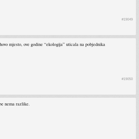
#19049
jihovo mjesto, ove godine “ekologija” uticala na pobjednika
#19050
ebe nema razlike.