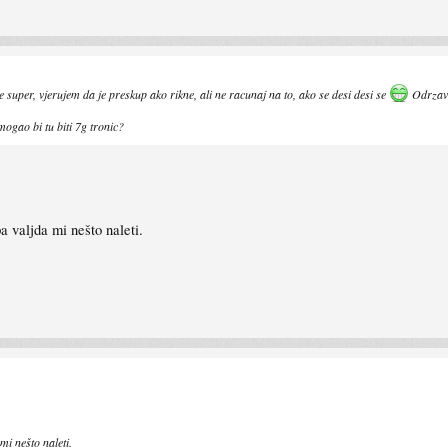
super, vjerujem da je preskup ako rikne, ali ne racunaj na to, ako se desi desi se
Odrzavan
ogao bi tu biti 7g tronic?
 valjda mi nešto naleti.
i nešto naleti.