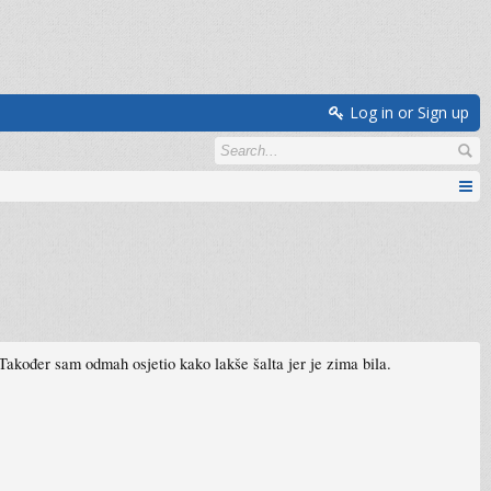
Log in or Sign up
Također sam odmah osjetio kako lakše šalta jer je zima bila.