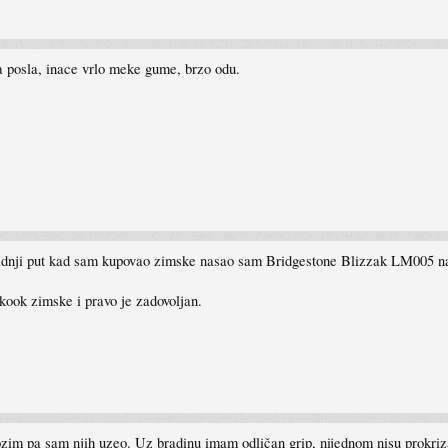
 posla, inace vrlo meke gume, brzo odu.
Zadnji put kad sam kupovao zimske nasao sam Bridgestone Blizzak LM005 najj
nkook zimske i pravo je zadovoljan.
zim pa sam njih uzeo. Uz bradinu imam odličan grip, nijednom nisu prokriz