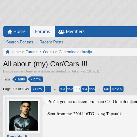
Home
Forums
Members
Search Forums
Recent Posts
Home
Forums
Ostalo
Generalna diskusija
All about (my) Car/Cars !!!
Discussion in '
Generalna diskusija
' started by
Juka
,
Feb 19, 2011
.
auto
bmw
Tags:
Page 953 of 1349
< Prev
1
←
951
952
953
954
955
→
Next >
1349
Prošle godine u decembru uzeo C5. Odmah mijenjao
Sent from my 2201116TG using Tapatalk
Ronaldo_9