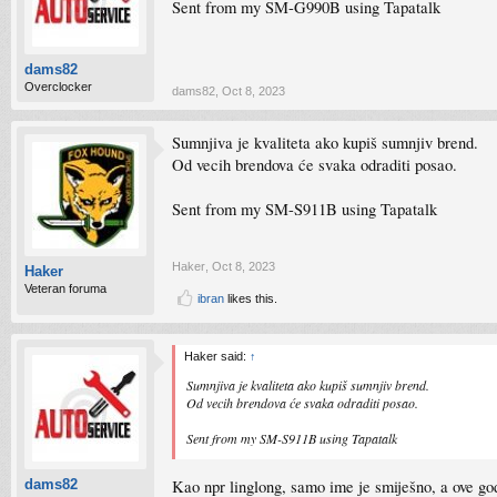
Sent from my SM-G990B using Tapatalk
dams82
Overclocker
dams82
,
Oct 8, 2023
Sumnjiva je kvaliteta ako kupiš sumnjiv brend.
Od vecih brendova će svaka odraditi posao.
Sent from my SM-S911B using Tapatalk
Haker
,
Oct 8, 2023
Haker
Veteran foruma
ibran
likes this.
Haker said:
↑
Sumnjiva je kvaliteta ako kupiš sumnjiv brend.
Od vecih brendova će svaka odraditi posao.
Sent from my SM-S911B using Tapatalk
Kao npr linglong, samo ime je smiješno, a ove god
dams82