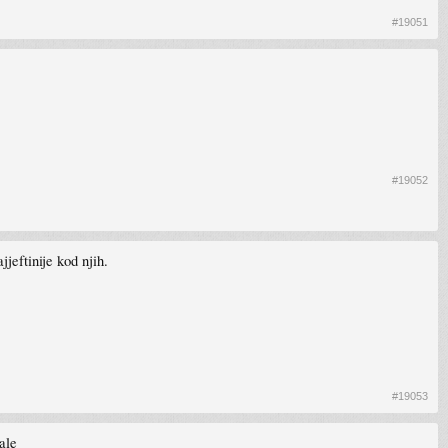
#19051
#19052
eftinije kod njih.
#19053
ale