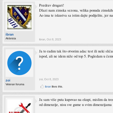
Pozdrav drugari!
Dlazi nam zimska sezona, velika ponuda zimskih 
Ao ima te iskustva sa istim dajte podijelite, jer 
ibran
Aktivista
ibran
,
Oct 8, 2023
Ja to radim tak što otvorim adac test ili neki sli
ispod, ali ne idem niže od top 5. Pogledam u čemu
zoi
,
Oct 8, 2023
zoi
Veteran foruma
ibran
likes this.
Ja sam više puta kupovao na ekupi, mislim da tren
od dimenzije, nisu sve gume u svim dimenzijama ist