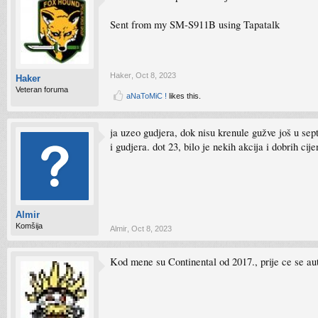
Sent from my SM-S911B using Tapatalk
Haker
,
Oct 8, 2023
Haker
Veteran foruma
aNaToMiC !
likes this.
ja uzeo gudjera, dok nisu krenule gužve još u sep
i gudjera. dot 23, bilo je nekih akcija i dobrih cije
Almir
Komšija
Almir
,
Oct 8, 2023
Kod mene su Continental od 2017., prije ce se aut