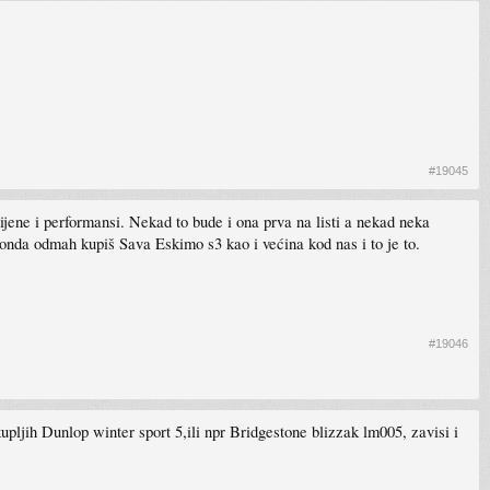
#19045
cijene i performansi. Nekad to bude i ona prva na listi a nekad neka
 onda odmah kupiš Sava Eskimo s3 kao i većina kod nas i to je to.
#19046
pljih Dunlop winter sport 5,ili npr Bridgestone blizzak lm005, zavisi i