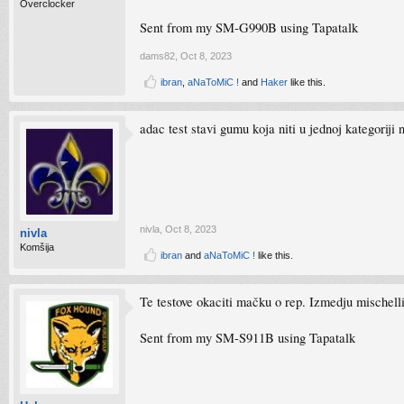
Overclocker
Sent from my SM-G990B using Tapatalk
dams82
,
Oct 8, 2023
ibran
,
aNaToMiC !
and
Haker
like this.
adac test stavi gumu koja niti u jednoj kategoriji
nivla
,
Oct 8, 2023
nivla
Komšija
ibran
and
aNaToMiC !
like this.
Te testove okaciti mačku o rep. Izmedju mischelli
Sent from my SM-S911B using Tapatalk