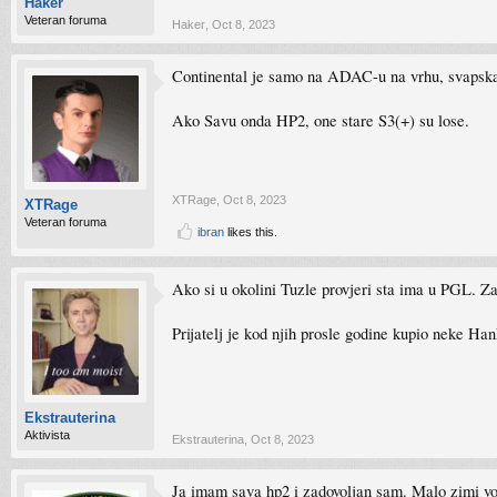
Haker
Veteran foruma
Haker
,
Oct 8, 2023
Continental je samo na ADAC-u na vrhu, svapska
Ako Savu onda HP2, one stare S3(+) su lose.
XTRage
,
Oct 8, 2023
XTRage
Veteran foruma
ibran
likes this.
Ako si u okolini Tuzle provjeri sta ima u PGL. 
Prijatelj je kod njih prosle godine kupio neke Ha
Ekstrauterina
Aktivista
Ekstrauterina
,
Oct 8, 2023
Ja imam sava hp2 i zadovoljan sam. Malo zimi vo