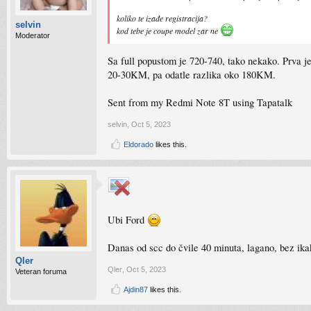
koliko te izađe registracija?
selvin
kod tebe je coupe model zar ne
Moderator
Sa full popustom je 720-740, tako nekako. Prva j
20-30KM, pa odatle razlika oko 180KM.
Sent from my Redmi Note 8T using Tapatalk
selvin
,
Oct 5, 2023
Eldorado
likes this.
Ubi Ford
Danas od scc do čvile 40 minuta, lagano, bez ik
Qler
Qler
,
Oct 5, 2023
Veteran foruma
Ajdin87
likes this.