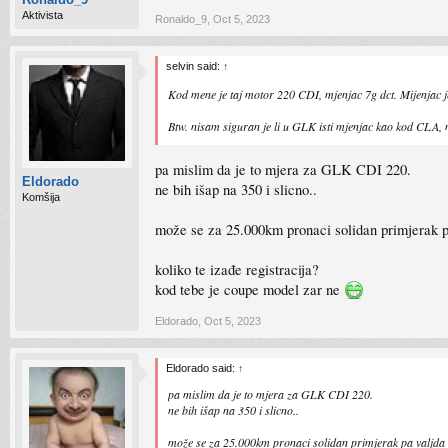
Aktivista
Ronaldo_9
,
Oct 5, 2023
selvin said:
↑
Kod mene je taj motor 220 CDI, mjenjac 7g dct. Mijenjac je 
Btw. nisam siguran je li u GLK isti mjenjac kao kod CLA, m
pa mislim da je to mjera za GLK CDI 220.
Eldorado
ne bih išap na 350 i slicno..
Komšija
može se za 25.000km pronaci solidan primjerak pa
koliko te izađe registracija?
kod tebe je coupe model zar ne
Eldorado
,
Oct 5, 2023
Eldorado said:
↑
pa mislim da je to mjera za GLK CDI 220.
ne bih išap na 350 i slicno..
može se za 25.000km pronaci solidan primjerak pa valjda m