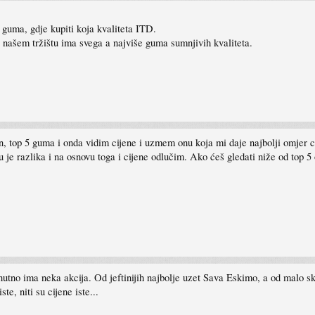
guma, gdje kupiti koja kvaliteta ITD.
na našem tržištu ima svega a najviše guma sumnjivih kvaliteta.
čan, top 5 guma i onda vidim cijene i uzmem onu koja mi daje najbolji omjer 
 je razlika i na osnovu toga i cijene odlučim. Ako ćeš gledati niže od top 5
utno ima neka akcija. Od jeftinijih najbolje uzet Sava Eskimo, a od malo sku
e, niti su cijene iste...