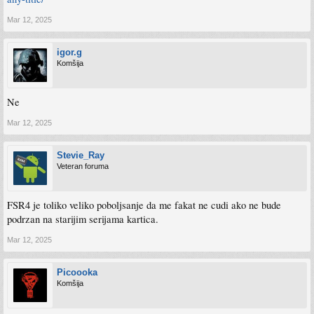
Mar 12, 2025
igor.g
Komšija
Ne
Mar 12, 2025
Stevie_Ray
Veteran foruma
FSR4 je toliko veliko poboljsanje da me fakat ne cudi ako ne bude
podrzan na starijim serijama kartica.
Mar 12, 2025
Picoooka
Komšija