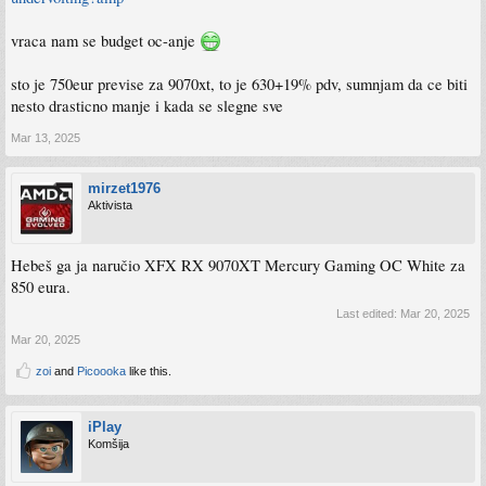
vraca nam se budget oc-anje
sto je 750eur previse za 9070xt, to je 630+19% pdv, sumnjam da ce biti
nesto drasticno manje i kada se slegne sve
Mar 13, 2025
mirzet1976
Aktivista
Hebeš ga ja naručio XFX RX 9070XT Mercury Gaming OC White za
850 eura.
Last edited:
Mar 20, 2025
Mar 20, 2025
zoi
and
Picoooka
like this.
iPlay
Komšija