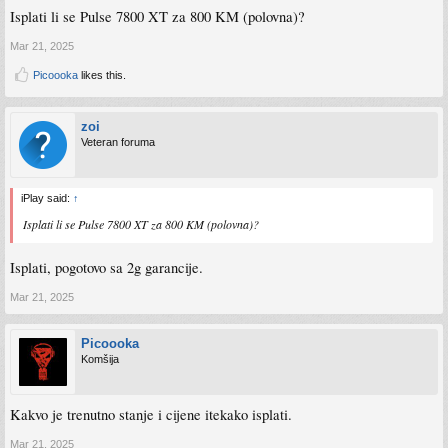
Isplati li se Pulse 7800 XT za 800 KM (polovna)?
Mar 21, 2025
Picoooka
likes this.
zoi
Veteran foruma
iPlay said:
↑
Isplati li se Pulse 7800 XT za 800 KM (polovna)?
Isplati, pogotovo sa 2g garancije.
Mar 21, 2025
Picoooka
Komšija
Kakvo je trenutno stanje i cijene itekako isplati.
Mar 21, 2025