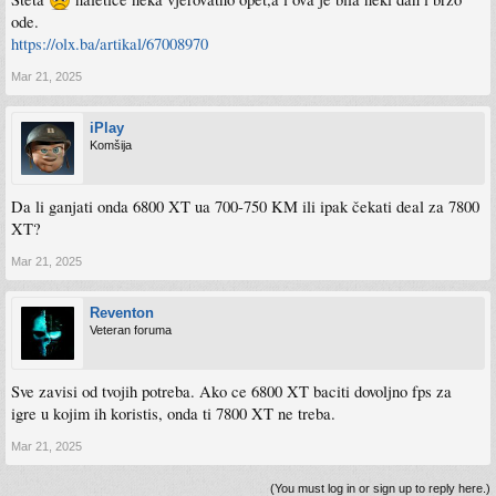
ode.
https://olx.ba/artikal/67008970
Mar 21, 2025
iPlay
Komšija
Da li ganjati onda 6800 XT ua 700-750 KM ili ipak čekati deal za 7800
XT?
Mar 21, 2025
Reventon
Veteran foruma
Sve zavisi od tvojih potreba. Ako ce 6800 XT baciti dovoljno fps za
igre u kojim ih koristis, onda ti 7800 XT ne treba.
Mar 21, 2025
(You must log in or sign up to reply here.)