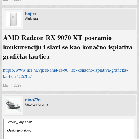
bojler
Aktivista
AMD Radeon RX 9070 XT posramio
konkurenciju i slavi se kao konačno isplativa
grafička kartica
https://www.hcl.hr/vijest/amd-rx-90...se-konacno-isplativa-graficka-
kartica-226205/
Mar 7, 2025
dino73n
Veteran foruma
Stevie_Ray said:
↑
Ocekivano skroz.