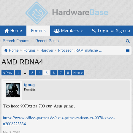
Home
Forums
Members
Log in or Sign up
Search Forums
Recent Posts
Home
Forums
Hardver
Procesori, RAM, matične ploče i grafičke karti
AMD RDNA4
< Prev
1
←
3
4
5
6
7
8
Next >
igor.g
Komšija
Tko hoce 9070xt za 700 eur, Asus prime.
https://www.office-partner.de/asus-prime-radeon-rx-9070-xt-oc-
n2008223334
Mar 7, 2025