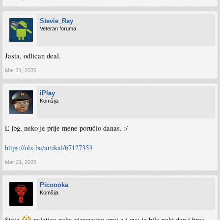
Stevie_Ray
Veteran foruma
Jasta, odlican deal.
Mar 21, 2025
iPlay
Komšija
E jbg, neko je prije mene poručio danas. :/
https://olx.ba/artikal/67127353
Mar 21, 2025
Picoooka
Komšija
Steta
naletice neka vjerovatno opet,a i ova je bila neki dan i brzo