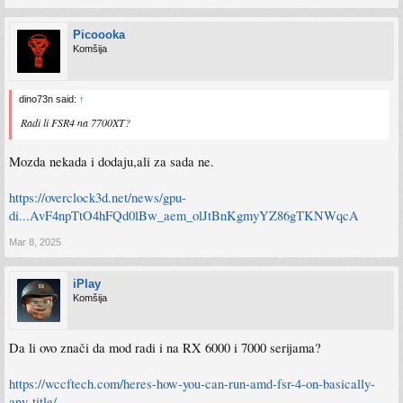
Picoooka
Komšija
dino73n said:
↑
Radi li FSR4 na 7700XT?
Mozda nekada i dodaju,ali za sada ne.
https://overclock3d.net/news/gpu-
di...AvF4npTtO4hFQd0lBw_aem_olJtBnKgmyYZ86gTKNWqcA
Mar 8, 2025
iPlay
Komšija
Da li ovo znači da mod radi i na RX 6000 i 7000 serijama?
https://wccftech.com/heres-how-you-can-run-amd-fsr-4-on-basically-
any-title/