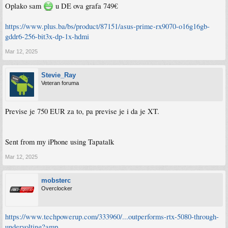
Oplako sam
u DE ova grafa 749€
https://www.plus.ba/bs/product/87151/asus-prime-rx9070-o16g16gb-
gddr6-256-bit3x-dp-1x-hdmi
Mar 12, 2025
Stevie_Ray
Veteran foruma
Previse je 750 EUR za to, pa previse je i da je XT.
Sent from my iPhone using Tapatalk
Mar 12, 2025
mobsterc
Overclocker
https://www.techpowerup.com/333960/...outperforms-rtx-5080-through-
undervolting?amp