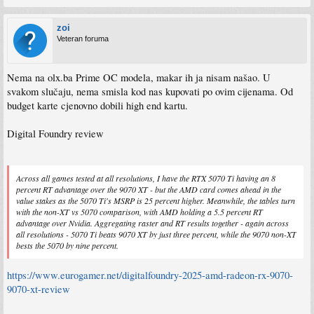
zoi
Veteran foruma
Nema na olx.ba Prime OC modela, makar ih ja nisam našao. U
svakom slučaju, nema smisla kod nas kupovati po ovim cijenama. Od
budget karte cjenovno dobili high end kartu.
Digital Foundry review
Across all games tested at all resolutions, I have the RTX 5070 Ti having an 8
percent RT advantage over the 9070 XT - but the AMD card comes ahead in the
value stakes as the 5070 Ti's MSRP is 25 percent higher. Meanwhile, the tables turn
with the non-XT vs 5070 comparison, with AMD holding a 5.5 percent RT
advantage over Nvidia. Aggregating raster and RT results together - again across
all resolutions - 5070 Ti beats 9070 XT by just three percent, while the 9070 non-XT
bests the 5070 by nine percent.
https://www.eurogamer.net/digitalfoundry-2025-amd-radeon-rx-9070-
9070-xt-review