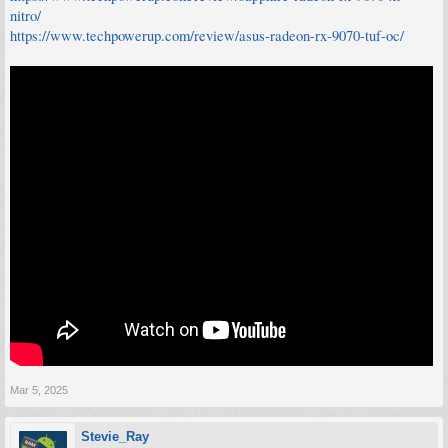
nitro/
https://www.techpowerup.com/review/asus-radeon-rx-9070-tuf-oc/
Mar 5, 2025
Stevie_Ray