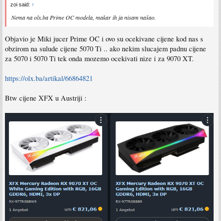
zoi said:
↑
Nema na olx.ba Prime OC modela, makar ih ja nisam našao.
Objavio je Miki jucer Prime OC i ovo su ocekivane cijene kod nas s
obzirom na sulude cijene 5070 Ti .. ako nekim slucajem padnu cijene
za 5070 i 5070 Ti tek onda mozemo ocekivati nize i za 9070 XT.
https://olx.ba/artikal/66864821
Btw cijene XFX u Austriji :