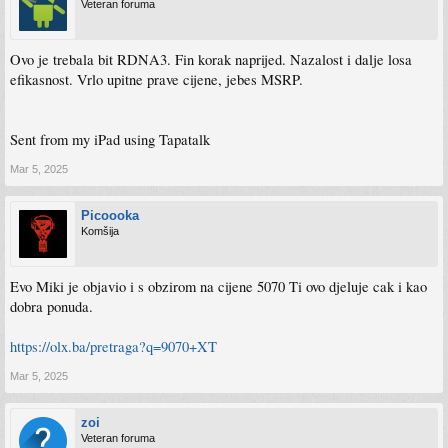
Veteran foruma
Ovo je trebala bit RDNA3. Fin korak naprijed. Nazalost i dalje losa
efikasnost. Vrlo upitne prave cijene, jebes MSRP.
Sent from my iPad using Tapatalk
Mar 5, 2025
Picoooka
Komšija
Evo Miki je objavio i s obzirom na cijene 5070 Ti ovo djeluje cak i kao
dobra ponuda.
https://olx.ba/pretraga?q=9070+XT
Mar 5, 2025
zoi
Veteran foruma