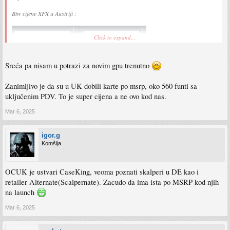
Btw cijene XFX u Austriji :
Click to expand...
Sreća pa nisam u potrazi za novim gpu trenutno
Zanimljivo je da su u UK dobili karte po msrp, oko 560 funti sa
uključenim PDV. To je super cijena a ne ovo kod nas.
Mar 6, 2025
igor.g
Komšija
OCUK je ustvari CaseKing, veoma poznati skalperi u DE kao i
retailer Alternate(Scalpernate). Zacudo da ima ista po MSRP kod njih
na launch
Mar 6, 2025