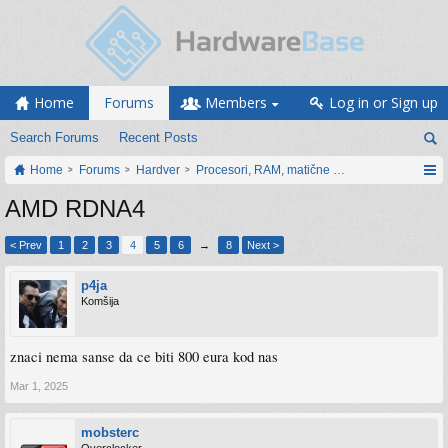
Home
Forums
Members
Log in or Sign up
Search Forums
Recent Posts
Home
Forums
Hardver
Procesori, RAM, matične ploče i grafičke karti
AMD RDNA4
< Prev
1
2
3
4
5
6
→
8
Next >
p4ja
Komšija
znaci nema sanse da ce biti 800 eura kod nas
Mar 1, 2025
mobsterc