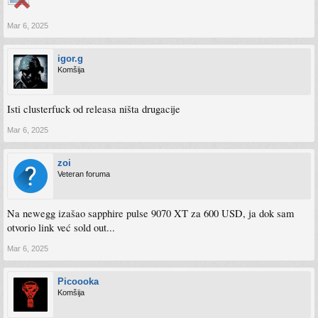
Mar 6, 2025
igor.g
Komšija
Isti clusterfuck od releasa ništa drugacije
Mar 6, 2025
zoi
Veteran foruma
Na newegg izašao sapphire pulse 9070 XT za 600 USD, ja dok sam
otvorio link već sold out...
Mar 6, 2025
Picoooka
Komšija