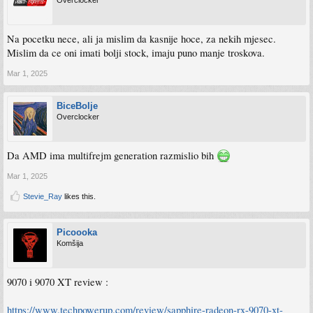
Overclocker
Na pocetku nece, ali ja mislim da kasnije hoce, za nekih mjesec.
Mislim da ce oni imati bolji stock, imaju puno manje troskova.
Mar 1, 2025
BiceBolje
Overclocker
Da AMD ima multifrejm generation razmislio bih
Mar 1, 2025
Stevie_Ray
likes this.
Picoooka
Komšija
9070 i 9070 XT review :
https://www.techpowerup.com/review/sapphire-radeon-rx-9070-xt-