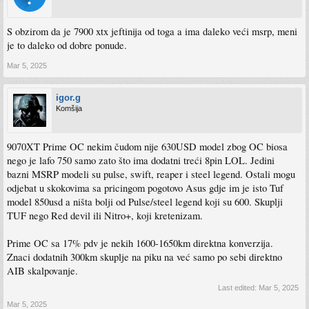
S obzirom da je 7900 xtx jeftinija od toga a ima daleko veći msrp, meni
je to daleko od dobre ponude.
Mar 5, 2025
igor.g
Komšija
9070XT Prime OC nekim čudom nije 630USD model zbog OC biosa
nego je lafo 750 samo zato što ima dodatni treći 8pin LOL. Jedini
bazni MSRP modeli su pulse, swift, reaper i steel legend. Ostali mogu
odjebat u skokovima sa pricingom pogotovo Asus gdje im je isto Tuf
model 850usd a ništa bolji od Pulse/steel legend koji su 600. Skuplji
TUF nego Red devil ili Nitro+, koji kretenizam.
Prime OC sa 17% pdv je nekih 1600-1650km direktna konverzija.
Znaci dodatnih 300km skuplje na piku na već samo po sebi direktno
AIB skalpovanje.
Last edited:
Mar 5, 2025
Mar 5, 2025