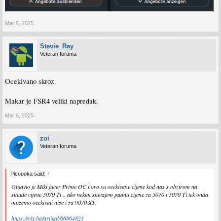
Mar 6, 2025
Stevie_Ray
Veteran foruma
Ocekivano skroz.
Makar je FSR4 veliki napredak.
Mar 6, 2025
zoi
Veteran foruma
Picoooka said:
↑
Objavio je Miki jucer Prime OC i ovo su ocekivane cijene kod nas s obzirom na
sulude cijene 5070 Ti .. ako nekim slucajem padnu cijene za 5070 i 5070 Ti tek onda
mozemo ocekivati nize i za 9070 XT.
https://olx.ba/artikal/66864821