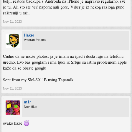
bolji, restore backupa s Androida na iPhone je napravio regularno, sve
je tu. Ali što ste već napomenuli gore, Viber je iz nekog razloga puno
rašireniji u raji.
Nov 11, 2023
Haker
Veteran foruma
Cudno da ne može photos, ja je imam na ipad i dosta raje na telefonu
uredno. Evo baš googlam i ima ljudi iz Srbije sa istim problemom apple
kaže da se obrate googlu
Sent from my SM-S911B using Tapatalk
Nov 11, 2023
m1r
Novi član
ovako kaže