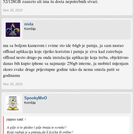
52/128GB zauzeto ali ima tu dosta nepotrebnih stvari.
Nov 29, 2023
nivla
Komšija
ma sa boljom kamerom i svime sto ide 64gb je patnja, ja sam morao
offload aplikacija koje rijetko koristim i patnja je ziva kad zatrebaju
offload nesto drugo pa onda instalacija aplikacije koja treba, objektivno
danas bih kupio iphone sa najmanje 256gb interne, ja mobitel mijenjam
skoro svake druge prijestupne godine tako da nema smisla patit se
godinama
Nov 29, 2023
SpookyMoO
Komšija
zippoo said:
↑
A gdje si to gledao i gdje imaju te oznake?
Koja radnja je u pitanju,da li fizicka ili online?