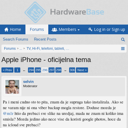
Home
Forums
Members
Log in or Sign up
Search Forums
Recent Posts
Forums
...
TV, Hi-Fi, telefoni, tableti, satovi, IoT oprema
Apple iPhone - oficijelna tema
< Prev
1
←
294
295
296
297
298
→
306
Next >
selvin
Moderator
Pa i meni cudno sto to pita, znam da je supruga tako instalirala. Ako se
ne varam nije ni ona viber backup mogla restore. Doduse mozda je
@m1r
htio da prebaci sve slike na uredjaj, mada ne znam ni koliko ima
smisla? Mozda jedino ako nece vise da koristi google photos, hoce da
na icloud sve prebaci?