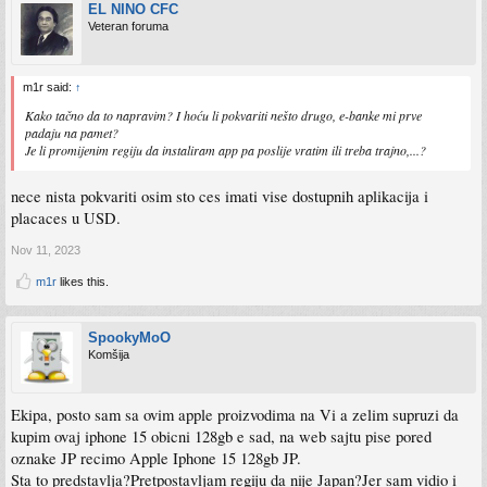
EL NINO CFC
Veteran foruma
m1r said:
↑
Kako tačno da to napravim? I hoću li pokvariti nešto drugo, e-banke mi prve
padaju na pamet?
Je li promijenim regiju da instaliram app pa poslije vratim ili treba trajno,...?
nece nista pokvariti osim sto ces imati vise dostupnih aplikacija i
placaces u USD.
Nov 11, 2023
m1r
likes this.
SpookyMoO
Komšija
Ekipa, posto sam sa ovim apple proizvodima na Vi a zelim supruzi da
kupim ovaj iphone 15 obicni 128gb e sad, na web sajtu pise pored
oznake JP recimo Apple Iphone 15 128gb JP.
Sta to predstavlja?Pretpostavljam regiju da nije Japan?Jer sam vidio i