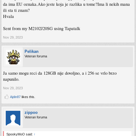
da ima EU oznaka.Ako jeste koja je razlika u tome?Ima li nekih mana
ili sta ti znam?
Hvala
Sent from my M2102J20SG using Tapatalk
Nov 29, 2023
Pelikan
Veteran foruma
Ja samo mogu reci da 128GB nije dovoljno, a i 256 se vrlo brzo
napunilo.
Nov 29, 2023
Ajdin87
likes this.
zippoo
Veteran foruma
SpookyMoO said:
↑