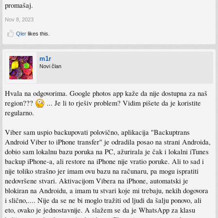
promašaj.
Nov 8, 2023
Qler
likes this.
m1r
Novi član
Hvala na odgovorima. Google photos app kaže da nije dostupna za naš
region???
... Je li to rješiv problem? Vidim pišete da je koristite
regularno.
Viber sam uspio backupovati polovično, aplikacija "Backuptrans
Android Viber to iPhone transfer" je odradila posao na strani Androida,
dobio sam lokalnu bazu poruka na PC, ažurirala je čak i lokalni iTunes
backup iPhone-a, ali restore na iPhone nije vratio poruke. Ali to sad i
nije toliko strašno jer imam ovu bazu na računaru, pa mogu ispratiti
nedovršene stvari. Aktivacijom Vibera na iPhone, automatski je
blokiran na Androidu, a imam tu stvari koje mi trebaju, nekih dogovora
i slično,.... Nije da se ne bi moglo tražiti od ljudi da šalju ponovo, ali
eto, ovako je jednostavnije. A slažem se da je WhatsApp za klasu