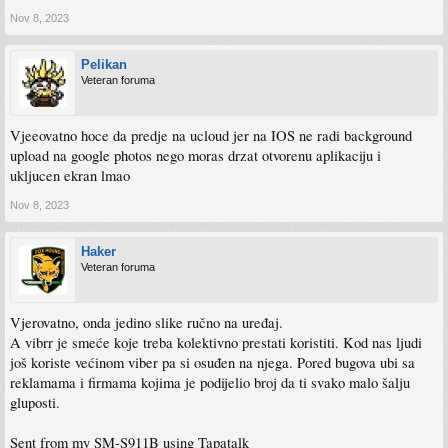
Nov 8, 2023
Pelikan
Veteran foruma
Vjeeovatno hoce da predje na ucloud jer na IOS ne radi background
upload na google photos nego moras drzat otvorenu aplikaciju i
ukljucen ekran lmao
Nov 8, 2023
Haker
Veteran foruma
Vjerovatno, onda jedino slike ručno na uređaj.
A vibrr je smeće koje treba kolektivno prestati koristiti. Kod nas ljudi
još koriste većinom viber pa si osuđen na njega. Pored bugova ubi sa
reklamama i firmama kojima je podijelio broj da ti svako malo šalju
gluposti.
Sent from my SM-S911B using Tapatalk