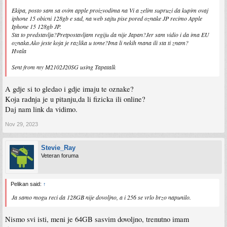
Ekipa, posto sam sa ovim apple proizvodima na Vi a zelim supruzi da kupim ovaj
iphone 15 obicni 128gb e sad, na web sajtu pise pored oznake JP recimo Apple
Iphone 15 128gb JP.
Sta to predstavlja?Pretpostavljam regiju da nije Japan?Jer sam vidio i da ima EU
oznaka.Ako jeste koja je razlika u tome?Ima li nekih mana ili sta ti znam?
Hvala
Sent from my M2102J20SG using Tapatalk
A gdje si to gledao i gdje imaju te oznake?
Koja radnja je u pitanju,da li fizicka ili online?
Daj nam link da vidimo.
Nov 29, 2023
Stevie_Ray
Veteran foruma
Pelikan said:
↑
Ja samo mogu reci da 128GB nije dovoljno, a i 256 se vrlo brzo napunilo.
Nismo svi isti, meni je 64GB sasvim dovoljno, trenutno imam