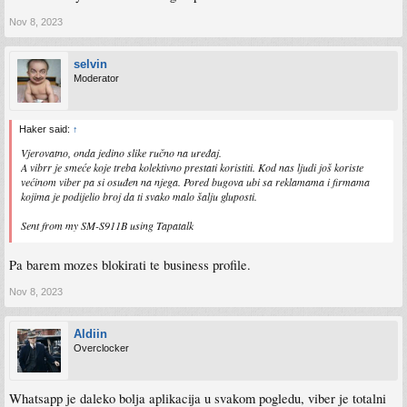
Nov 8, 2023
selvin
Moderator
Haker said:
↑
Vjerovatno, onda jedino slike ručno na uređaj.
A vibrr je smeće koje treba kolektivno prestati koristiti. Kod nas ljudi još koriste
većinom viber pa si osuđen na njega. Pored bugova ubi sa reklamama i firmama
kojima je podijelio broj da ti svako malo šalju gluposti.
Sent from my SM-S911B using Tapatalk
Pa barem mozes blokirati te business profile.
Nov 8, 2023
Aldiin
Overclocker
Whatsapp je daleko bolja aplikacija u svakom pogledu, viber je totalni