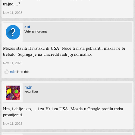
trajno,...?
Nov 11, 2023
zoi
Veteran foruma
Možeš staviti Hrvatsku ili USA. Neće ti ništa pokvariti, makar ne bi
trebalo. Supruga je na unicredit radi joj normalno.
Nov 11, 2023
m1r
likes this.
m1r
Novi član
Hm, i dalje isto,… i za Hr i za USA. Mozda u Google profilu treba
promijeniti.
Nov 11, 2023