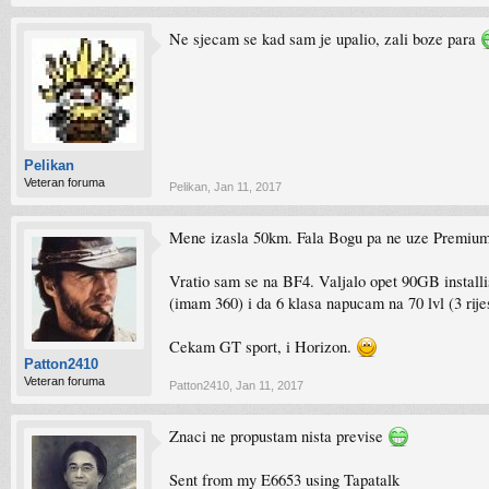
Ne sjecam se kad sam je upalio, zali boze para
Pelikan
Veteran foruma
Pelikan
,
Jan 11, 2017
Mene izasla 50km. Fala Bogu pa ne uze Premium
Vratio sam se na BF4. Valjalo opet 90GB installi
(imam 360) i da 6 klasa napucam na 70 lvl (3 rije
Cekam GT sport, i Horizon.
Patton2410
Veteran foruma
Patton2410
,
Jan 11, 2017
Znaci ne propustam nista previse
Sent from my E6653 using Tapatalk