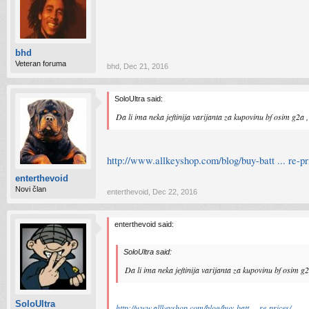
bhd
Veteran foruma
bhd
,
Dec 21, 2016
SoloUltra said:
Da li ima neka jeftinija varijanta za kupovinu bf osim g2a 
http://www.allkeyshop.com/blog/buy-batt ... re-pr
enterthevoid
Novi član
enterthevoid
,
Dec 22, 2016
enterthevoid said:
SoloUltra said:
Da li ima neka jeftinija varijanta za kupovinu bf osim g
SoloUltra
http://www.allkeyshop.com/blog/buy-batt ... re-prices/