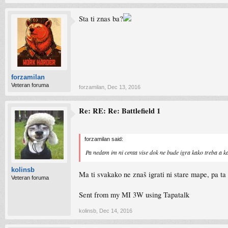
Sta ti znas ba?
forzamilan
Veteran foruma
forzamilan
,
Dec 13, 2016
Re: RE: Re: Battlefield 1
forzamilan said:
Pa nedam im ni centa vise dok ne bude igra kako treba a 
kolinsb
Ma ti svakako ne znaš igrati ni stare mape, pa ta
Veteran foruma
Sent from my MI 3W using Tapatalk
kolinsb
,
Dec 14, 2016