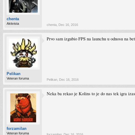
chenta
Aktivista
chenta
,
Dec 16, 2016
Prvo sam izgubio FPS na launchu u odnosu na betu
Pelikan
Veteran foruma
Pelikan
,
Dec 16, 2016
Neka ba rekao je Kolins to je do nas tek igra iz
forzamilan
Veteran foruma
forzamilan
,
Dec 16, 2016