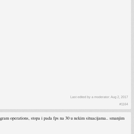
Last edited by a moderator:
Aug 2, 2017
#1164
igram operations, stopa i pada fps na 30 u nekim situacijama.. smanjim