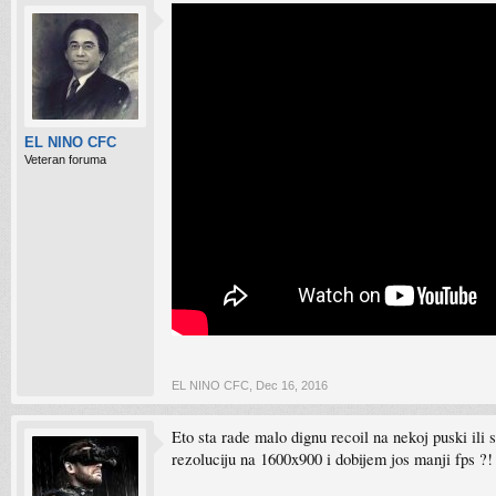
EL NINO CFC
Veteran foruma
EL NINO CFC
,
Dec 16, 2016
Eto sta rade malo dignu recoil na nekoj puski il
rezoluciju na 1600x900 i dobijem jos manji fps ?