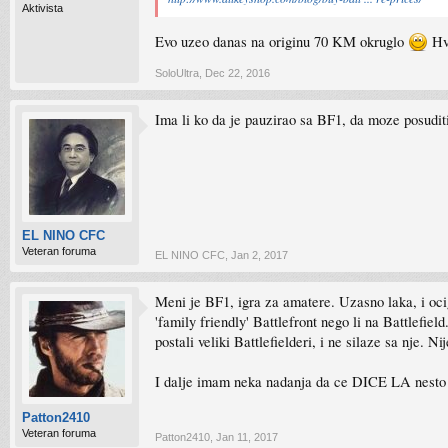
Aktivista
Evo uzeo danas na originu 70 KM okruglo
Hva
SoloUltra
,
Dec 22, 2016
Ima li ko da je pauzirao sa BF1, da moze posudi
EL NINO CFC
Veteran foruma
EL NINO CFC
,
Jan 2, 2017
Meni je BF1, igra za amatere. Uzasno laka, i ocig
'family friendly' Battlefront nego li na Battlefie
postali veliki Battlefielderi, i ne silaze sa nje.
I dalje imam neka nadanja da ce DICE LA nesto p
Patton2410
Veteran foruma
Patton2410
,
Jan 11, 2017