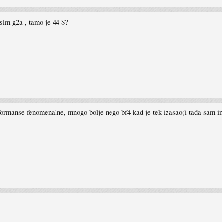
osim g2a , tamo je 44 $?
rformanse fenomenalne, mnogo bolje nego bf4 kad je tek izasao(i tada sam i