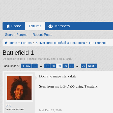
Home
Forums
Members
Search Forums
Recent Posts
Home
Forums
Softver, igre i potrošačka elektronika
Igre i konzole
Battlefield 1
Discussion in '
Igre i konzole
' started by
bhd
,
Feb 1, 2016
.
Page 59 of 70
< Prev
1
←
57
58
59
60
61
→
70
Next >
Dobra je mapa sta kakite
Sent from my LG-D855 using Tapatalk
bhd
Veteran foruma
bhd
,
Dec 13, 2016