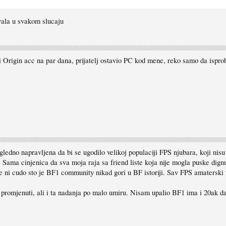
la u svakom slucaju
ti Origin acc na par dana, prijatelj ostavio PC kod mene, reko samo da isp
ledno napravljena da bi se ugodilo velikoj populaciji FPS njubara, koji nisu
ld. Sama cinjenica da sva moja raja sa friend liste koja nije mogla puske dign
 Nije ni cudo sto je BF1 community nikad gori u BF istoriji. Sav FPS amaterski
romjenuti, ali i ta nadanja po malo umiru. Nisam upalio BF1 ima i 20ak da