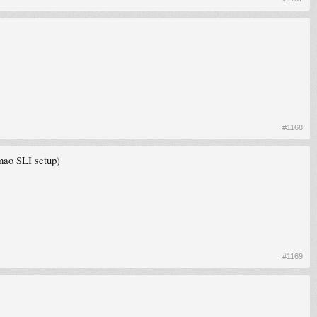
#1168
mao SLI setup)
#1169