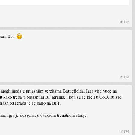
#1172
robam BF1
#1173
 mogli meda u prijasnjim verzijama Battlefielda. Igra vise vuce na
ut kako treba u prijasnjim BF igrama, i koji su se kleli u CoD, su sad
 trash od igraca je se salio na BF1.
na. Igra je dosadna, u ovakvom trenutnom stanju.
#1174