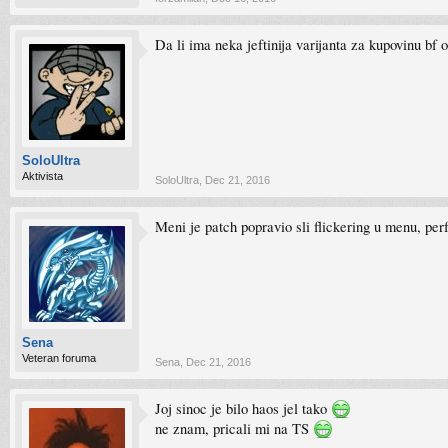
Da li ima neka jeftinija varijanta za kupovinu bf 
SoloUltra
Aktivista
SoloUltra
,
Dec 21, 2016
Meni je patch popravio sli flickering u menu, pe
Sena
Veteran foruma
Sena
,
Dec 21, 2016
Joj sinoc je bilo haos jel tako
ne znam, pricali mi na TS