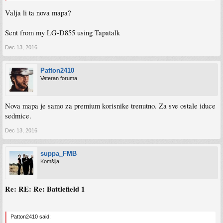
Valja li ta nova mapa?
Sent from my LG-D855 using Tapatalk
Dec 13, 2016
Patton2410
Veteran foruma
Nova mapa je samo za premium korisnike trenutno. Za sve ostale iduce
sedmice.
Dec 13, 2016
suppa_FMB
Komšija
Re: RE: Re: Battlefield 1
Patton2410 said: