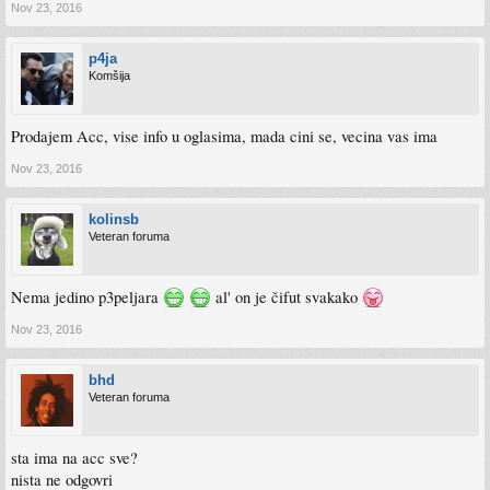
Nov 23, 2016
p4ja
Komšija
Prodajem Acc, vise info u oglasima, mada cini se, vecina vas ima
Nov 23, 2016
kolinsb
Veteran foruma
Nema jedino p3peljara
al' on je čifut svakako
Nov 23, 2016
bhd
Veteran foruma
sta ima na acc sve?
nista ne odgovri