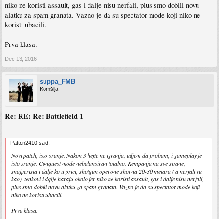
niko ne koristi assault, gas i dalje nisu nerfali, plus smo dobili novu
alatku za spam granata. Vazno je da su spectator mode koji niko ne
koristi ubacili.
Prva klasa.
Dec 13, 2016
suppa_FMB
Komšija
Re: RE: Re: Battlefield 1
Patton2410 said:
Novi patch, isto sranje. Nakon 3 hefte ne igranja, udjem da probam, i gameplay je
isto sranje. Conquest mode nebalansiran totalno. Kempanja na sve strane,
snajperista i dalje ko u prici, shotgun opet one shot na 20-30 metara ( a nerfali su
kao), tenkovi i dqlje haraju okolo jer niko ne koristi assault, gas i dalje nisu nerfali,
plus smo dobili novu alatku za spam granata. Vazno je da su spectator mode koji
niko ne koristi ubacili.
Prva klasa.