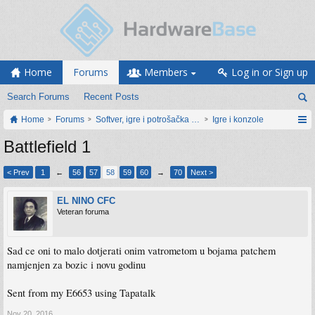
Home
Forums
Members
Log in or Sign up
Search Forums
Recent Posts
Home
Forums
Softver, igre i potrošačka elektronika
Igre i konzole
Battlefield 1
< Prev
1
←
56
57
58
59
60
→
70
Next >
EL NINO CFC
Veteran foruma
Sad ce oni to malo dotjerati onim vatrometom u bojama patchem
namjenjen za bozic i novu godinu
Sent from my E6653 using Tapatalk
Nov 20, 2016