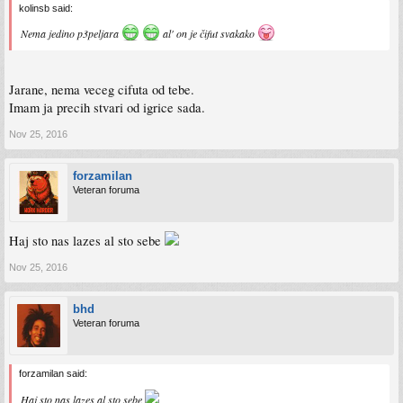
kolinsb said:
Nema jedino p3peljara
al' on je čifut svakako
Jarane, nema veceg cifuta od tebe.
Imam ja precih stvari od igrice sada.
Nov 25, 2016
forzamilan
Veteran foruma
Haj sto nas lazes al sto sebe
Nov 25, 2016
bhd
Veteran foruma
forzamilan said:
Haj sto nas lazes al sto sebe