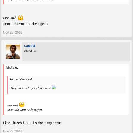
eno sad
znam da vam nedostajem
Nov 25, 2016
veki81
Aktivista
bhd said:
forzamilan said:
Haj sto nas lazes al sto sebe
eno sad
znam da vam nedostajem
Opet lazes i nas i sebe :mrgreen:
Nov 25, 2016