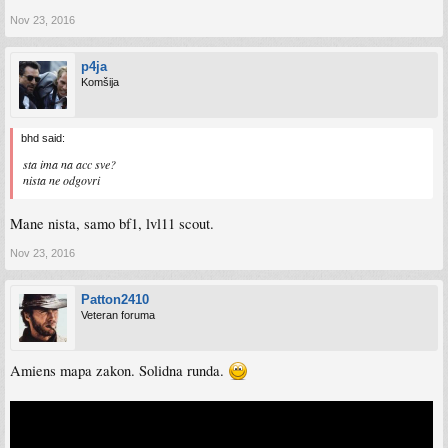
Nov 23, 2016
p4ja
Komšija
bhd said:
sta ima na acc sve?
nista ne odgovri
Mane nista, samo bf1, lvl11 scout.
Nov 23, 2016
Patton2410
Veteran foruma
Amiens mapa zakon. Solidna runda.