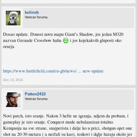
kolinsb
Veteran foruma
Dosao update. Donosi novu mapu Giant’s Shadow, jos jedan M320
nazvan Grenade Crossbow haha
i jos kojekakvih gluposti oko
oruzja
https://www.battlefield.com/en-gb/news/ ... new-update
Dec 13, 2016
Patton2410
Veteran foruma
Novi patch, isto sranje. Nakon 3 hefte ne igranja, udjem da probam, i
gameplay je isto sranje. Conquest mode nebalansiran totalno.
Kempanja na sve strane, snajperista i dalje ko u prici, shotgun opet one
shot na 20-30 metara ( a nerfali su kao), tenkovi i dqlje haraju okolo jer