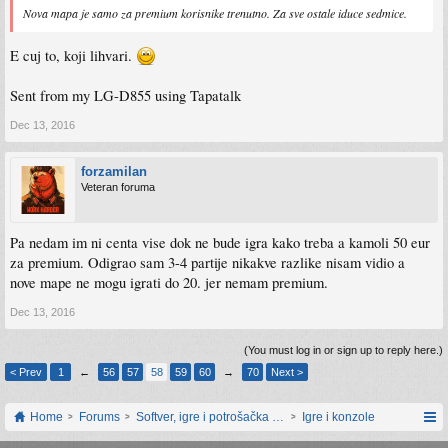
Nova mapa je samo za premium korisnike trenutno. Za sve ostale iduce sedmice.
E cuj to, koji lihvari.
Sent from my LG-D855 using Tapatalk
Dec 13, 2016
forzamilan
Veteran foruma
Pa nedam im ni centa vise dok ne bude igra kako treba a kamoli 50 eur
za premium. Odigrao sam 3-4 partije nikakve razlike nisam vidio a
nove mape ne mogu igrati do 20. jer nemam premium.
Dec 13, 2016
(You must log in or sign up to reply here.)
< Prev
1
←
56
57
58
59
60
→
70
Next >
Home
Forums
Softver, igre i potrošačka elektronika
Igre i konzole